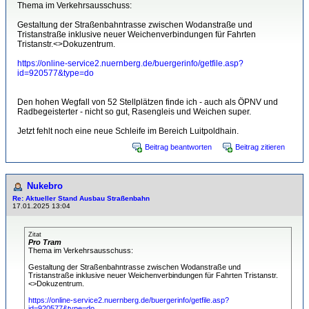
Thema im Verkehrsausschuss:
Gestaltung der Straßenbahntrasse zwischen Wodanstraße und
Tristanstraße inklusive neuer Weichenverbindungen für Fahrten
Tristanstr.<>Dokuzentrum.
https://online-service2.nuernberg.de/buergerinfo/getfile.asp?
id=920577&type=do
Den hohen Wegfall von 52 Stellplätzen finde ich - auch als ÖPNV und
Radbegeisterter - nicht so gut, Rasengleis und Weichen super.
Jetzt fehlt noch eine neue Schleife im Bereich Luitpoldhain.
Beitrag beantworten
Beitrag zitieren
Nukebro
Re: Aktueller Stand Ausbau Straßenbahn
17.01.2025 13:04
Zitat
Pro Tram
Thema im Verkehrsausschuss:
Gestaltung der Straßenbahntrasse zwischen Wodanstraße und
Tristanstraße inklusive neuer Weichenverbindungen für Fahrten Tristanstr.
<>Dokuzentrum.
https://online-service2.nuernberg.de/buergerinfo/getfile.asp?
id=920577&type=do