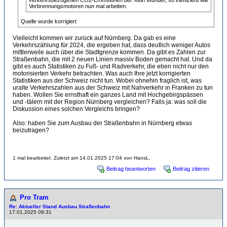
Verbrennungsmotoren nun mal arbeiten.
Quelle wurde korrigiert
Vielleicht kommen wir zurück auf Nürnberg. Da gab es eine
Verkehrszählung für 2024, die ergeben hat, dass deutlich weniger Autos
mittlerweile auch über die Stadtgrenze kommen. Da gibt es Zahlen zur
Straßenbahn, die mit 2 neuen Linien massiv Boden gemacht hat. Und da
gibt es auch Statistiken zu Fuß- und Radverkehr, die eben nicht nur den
motorisierten Verkehr betrachten. Was auch Ihre jetzt korrigierten
Statistiken aus der Schweiz nicht tun. Wobei ohnehin fraglich ist, was
uralte Verkehrszahlen aus der Schweiz mit Nahverkehr in Franken zu tun
haben. Wollen Sie ernsthaft ein ganzes Land mit Hochgebirgspässen
und -tälern mit der Region Nürnberg vergleichen? Falls ja: was soll die
Diskussion eines solchen Vergleichs bringen?
Also: haben Sie zum Ausbau der Straßenbahn in Nürnberg etwas
beizutragen?
1 mal bearbeitet. Zuletzt am 14.01.2025 17:04 von HansL.
Beitrag beantworten
Beitrag zitieren
Pro Tram
Re: Aktueller Stand Ausbau Straßenbahn
17.01.2025 09:31