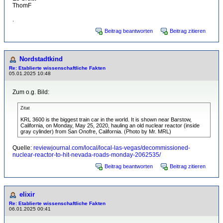
ThomF
.
Beitrag beantworten
Beitrag zitieren
Nordstadtkind
Re: Etablierte wissenschaftliche Fakten
05.01.2025 10:48
Zum o.g. Bild:
Zitat
KRL 3600 is the biggest train car in the world. It is shown near Barstow,
California, on Monday, May 25, 2020, hauling an old nuclear reactor (inside
gray cylinder) from San Onofre, California. (Photo by Mr. MRL)
Quelle:
reviewjournal.com/local/local-las-vegas/decommissioned-
nuclear-reactor-to-hit-nevada-roads-monday-2062535/
Beitrag beantworten
Beitrag zitieren
elixir
Re: Etablierte wissenschaftliche Fakten
06.01.2025 00:41