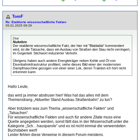
TomF
Re: Etablierte wissenschaftliche Fakten
05.01.2025 09:29
Zitat
Nukebro
Der etablierte wissenschaftliche Fakt, der hier mit "Blablabla" kommentiert
wird, ist die Tatsache, dass ein Ausbau von Straßen den Stau nicht verringert,
im Gegenteil. Stichwort induzierter Verkehr.
Übrigens haben auch andere Energieträger neben Kohle und Öl von
Eisenbahninfrastruktur profitiert, siehe dieses Bild einer der modernsten
Dampfmaschine gezogen von einer einer Lok, deren Traktion ich hört nicht
erkennen kann
Hallo Leute,
das wird ja immer abstruser hier! Was hat das alles mit dem
Themenstrang „Aktueller Stand Ausbau Straßenbahn“ zu tun?
Aber trotzdem was zum Thema „wissenschaftliche Fakten“ und
„Tatsachen“.
Für wissenschaftliche Fakten und auch für andere Zitate muss eine
Quelle angegeben werden, sonst fällt das in der Wissenschaft unter die
Kategorie „Sch…hausparole“ und es ist nicht einmal die verwendeten
Buchstaben wert!
Leider fehlen diese Verweise in diesem Forum meistens.