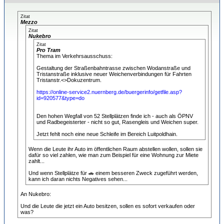
Zitat
Mezzo
Zitat
Nukebro
Zitat
Pro Tram
Thema im Verkehrsausschuss:
Gestaltung der Straßenbahntrasse zwischen Wodanstraße und
Tristanstraße inklusive neuer Weichenverbindungen für Fahrten
Tristanstr.<>Dokuzentrum.
https://online-service2.nuernberg.de/buergerinfo/getfile.asp?
id=920577&type=do
Den hohen Wegfall von 52 Stellplätzen finde ich - auch als ÖPNV
und Radbegeisterter - nicht so gut, Rasengleis und Weichen super.
Jetzt fehlt noch eine neue Schleife im Bereich Luitpoldhain.
Wenn die Leute ihr Auto im öffentlichen Raum abstellen wollen, sollen sie
dafür so viel zahlen, wie man zum Beispiel für eine Wohnung zur Miete
zahlt...
Und wenn Stellplätze für 🚗 einem besseren Zweck zugeführt werden,
kann ich daran nichts Negatives sehen...
An Nukebro:
Und die Leute die jetzt ein Auto besitzen, sollen es sofort verkaufen oder
was?