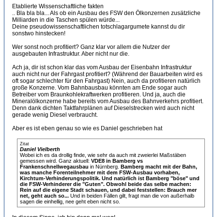
Etablierte Wissenschaftliche fakten
.. Bla bla bla... Als ob ein Ausbau des FSW den Ölkonzernen zusätzliche
Milliarden in die Taschen spülen würde...
Deine pseudowissenschaftlichen totschlagargumete kannst du dir
sonstwo hinstecken!
Wer sonst noch profitiert? Ganz klar vor allem die Nutzer der
ausgebauten Infrastruktur. Aber nicht nur die.
Ach ja, dir ist schon klar das vom Ausbau der Eisenbahn Infrastruktur
auch nicht nur der Fahrgast profitiert? (Während der Bauarbeiten wird es
oft sogar schlechter für den Fahrgast) Nein, auch da profitieren natürlich
große Konzerne. Vom Bahnbausbau könnten am Ende sogar auch
Betreiber vom Braunkohlekraftwerken profitieren. Und ja, auch die
Mineralölkonzerne habe bereits vom Ausbau des Bahnverkehrs profitiert.
Denn dank dichten Taktfahrplänen auf Dieselstrecken wird auch nicht
gerade wenig Diesel verbraucht.
Aber es ist eben genau so wie es Daniel geschrieben hat
Zitat
Daniel Vielberth
Wobei ich es da drollig finde, wie sehr da auch mit zweierlei Maßstäben
gemessen wird. Ganz aktuell:
VDE8 in Bamberg vs
Frankenschnellwegausbau
in Nürnberg.
Bamberg macht mit der Bahn,
was manche Forenteilnehmer mit dem FSW-Ausbau vorhaben,
Kirchtum-Verhinderungspolitik. Und natürlich ist Bamberg "böse" und
die FSW-Verhinderer die "Guten". Obwohl beide das selbe machen:
Rein auf die eigene Stadt schauen, und dabei feststellen: Brauch mer
net, geht auch so...
Und in beiden Fällen gilt, fragt man die von außerhalb
sagen die einhellig, nee geht eben nicht so.