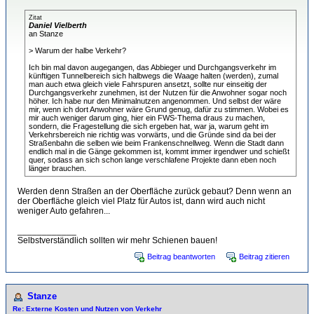
Zitat
Daniel Vielberth
an Stanze
> Warum der halbe Verkehr?
Ich bin mal davon augegangen, das Abbieger und Durchgangsverkehr im
künftigen Tunnelbereich sich halbwegs die Waage halten (werden), zumal
man auch etwa gleich viele Fahrspuren ansetzt, sollte nur einseitig der
Durchgangsverkehr zunehmen, ist der Nutzen für die Anwohner sogar noch
höher. Ich habe nur den Minimalnutzen angenommen. Und selbst der wäre
mir, wenn ich dort Anwohner wäre Grund genug, dafür zu stimmen. Wobei es
mir auch weniger darum ging, hier ein FWS-Thema draus zu machen,
sondern, die Fragestellung die sich ergeben hat, war ja, warum geht im
Verkehrsbereich nie richtig was vorwärts, und die Gründe sind da bei der
Straßenbahn die selben wie beim Frankenschnellweg. Wenn die Stadt dann
endlich mal in die Gänge gekommen ist, kommt immer irgendwer und schießt
quer, sodass an sich schon lange verschlafene Projekte dann eben noch
länger brauchen.
Werden denn Straßen an der Oberfläche zurück gebaut? Denn wenn an
der Oberfläche gleich viel Platz für Autos ist, dann wird auch nicht
weniger Auto gefahren...
____________
Selbstverständlich sollten wir mehr Schienen bauen!
Beitrag beantworten
Beitrag zitieren
Stanze
Re: Externe Kosten und Nutzen von Verkehr