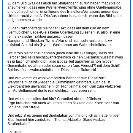
Zu dem Bild (was das auch mit Straßenbahn zu tun haben mag) bleibt
anzumerken, dass eine (Weiter-)Veröffentlichung ohne Quellenangabe
und ggf. auch ohne Einwilligung des Erstellers/Verfassers gegen das
Urheberrecht verstößt. Die Ausnahme ist natürlich, wenn das Bild selbst
aufgenommen wurde.
Zu der Traktionsfrage bleibt der Fakt, dass auf dem Bild an dem
(vermutlichen Lade-)Gleis keine Oberleitung zu sehen ist, also ist eine
rein elektrische Traktion ausgeschlossen.
Rangier- und Strecken-Tfz mit Akku sind nicht sehr verbreitet bzw.
existent. Also ist ein (Hybrid-)Verbrenner am Wahrscheinlichsten.
Weiterhin bleibt anzunehmen (hoch lebe die Glaskugel), dass der
Fertiger des Teils höchstwahrscheinlich keinen Gleisanschluss hat (was
es ja fast nicht mehr gibt), also ist das Teil garantiert schon mit der
Gummibahn gefahren oder sogar schon (aus Fernost?) mit dem Schiff.
Beides höchstwahrscheinlich mit Diesel oder Schweröl.
Und wie kommt es wohl vom letzten Bahnhof zum Einsatzort?
Wahrscheinlich ist wieder die Gummibahn gefordert. Auch da ist
Elektroantrieb unwahrscheinlich. Nicht einmal der Kran zum Platzieren
am Aufstellungsort dürfte rein elektrisch betrieben sein.
Und wie kommt alles dort hin? Garantiert nicht auf Gleisen…
Ergo brauchen wir auch weiterhin einen Mix und eine Koexistenz von
Schiene und Straße!
Und jetzt ist es genug mit Spekulatius von mir und ich schließe mit der
Bitte, kommt hier zurück zum Thema „Aktueller Stand Ausbau
Straßenbahn“.
Es Grüßt