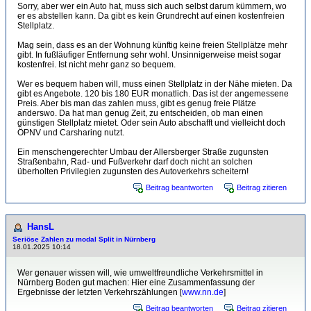
Sorry, aber wer ein Auto hat, muss sich auch selbst darum kümmern, wo
er es abstellen kann. Da gibt es kein Grundrecht auf einen kostenfreien
Stellplatz.
Mag sein, dass es an der Wohnung künftig keine freien Stellplätze mehr
gibt. In fußläufiger Entfernung sehr wohl. Unsinnigerweise meist sogar
kostenfrei. Ist nicht mehr ganz so bequem.
Wer es bequem haben will, muss einen Stellplatz in der Nähe mieten. Da
gibt es Angebote. 120 bis 180 EUR monatlich. Das ist der angemessene
Preis. Aber bis man das zahlen muss, gibt es genug freie Plätze
anderswo. Da hat man genug Zeit, zu entscheiden, ob man einen
günstigen Stellplatz mietet. Oder sein Auto abschafft und vielleicht doch
ÖPNV und Carsharing nutzt.
Ein menschengerechter Umbau der Allersberger Straße zugunsten
Straßenbahn, Rad- und Fußverkehr darf doch nicht an solchen
überholten Privilegien zugunsten des Autoverkehrs scheitern!
Beitrag beantworten
Beitrag zitieren
HansL
Seriöse Zahlen zu modal Split in Nürnberg
18.01.2025 10:14
Wer genauer wissen will, wie umweltfreundliche Verkehrsmittel in
Nürnberg Boden gut machen: Hier eine Zusammenfassung der
Ergebnisse der letzten Verkehrszählungen [
www.nn.de
]
Beitrag beantworten
Beitrag zitieren