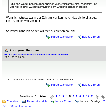
Bitte das Wetter bei den einschlägigen Wetterdiensten selbst “gockeln“ und
uns hier in einer Zusammenfassung am Ergebnis teilhaben lassen.
.
Wenn ich wüsste wann der Zähltag war könnte ich das vielleicht sogar
tun... Aber ich weiß es nicht.
____________
Selbstverständlich sollten wir mehr Schienen bauen!
Beitrag beantworten
Beitrag zitieren
Anonymer Benutzer
Re: Es gibt nicht sehr viele Zählstellen für Radverkehr
21.01.2025 06:56
.
1 mal bearbeitet. Zuletzt am 20.02.2025 06:29 von Willischiri.
Beitrag beantworten
Beitrag zitieren
Seite 5 von 13
Seiten:
1
2
3
4
5
6
7
8
9
10
11
Forenliste
Themenübersicht
Neues Thema
Neueste Beiträge:
25
|
50
|
100
|
in allen Foren