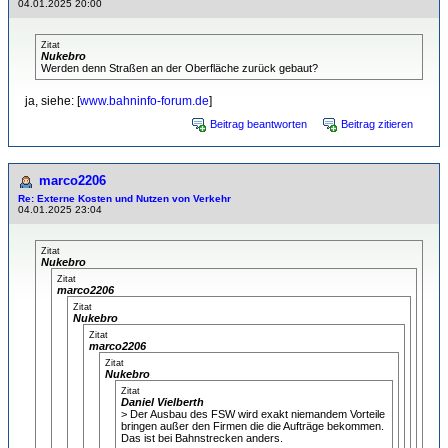
04.01.2025 20:00
Zitat
Nukebro
Werden denn Straßen an der Oberfläche zurück gebaut?
ja, siehe: [
www.bahninfo-forum.de
]
Beitrag beantworten
Beitrag zitieren
marco2206
Re: Externe Kosten und Nutzen von Verkehr
04.01.2025 23:04
Zitat
Nukebro
Zitat
marco2206
Zitat
Nukebro
Zitat
marco2206
Zitat
Nukebro
Zitat
Daniel Vielberth
> Der Ausbau des FSW wird exakt niemandem Vorteile
bringen außer den Firmen die die Aufträge bekommen.
Das ist bei Bahnstrecken anders.