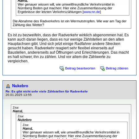
HansL
Wer genauer wissen will, wie umweltfreundliche Verkehrsmittel in
Nürnberg Boden gut machen: Hier eine Zusammenfassung der
Ergebnisse der letzten Verkehrszählungen [
www.nn.de
]
Die Abnahme des Radverkehrs ist ein Wermutstropfen. Wie war am Tag der
Zählung das Wetter?
Es ist zu bezweifeln, dass der Radverkehr wirklich abgenommen hat. Es
kann auch daran liegen, dass es nur wenige Zählstellen an den alten
Hauptachsen gibt. Und sich jetzt einige Radfahrer andere Strecken
gesucht haben. Radverkehr reagiert sehr flexibel einerseits auf
Baustellen, andererseits auf Öffnungen und Erleichterungen. Das macht
es halt schwer, ihn zu zählen. Und vor allem die Zählwerte zu
vergleichen.
Beitrag beantworten
Beitrag zitieren
Nukebro
Re: Es gibt nicht sehr viele Zählstellen für Radverkehr
20.01.2025 13:55
Zitat
HansL
Zitat
Nukebro
Zitat
HansL
Wer genauer wissen will, wie umweltfreundliche Verkehrsmittel in
Nürnberg Boden gut machen: Hier eine Zusammenfassung der