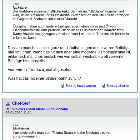
Zitat
Nukebro
Der etablierte wissenschaftliche Fakt, der hier mit "Blablabla" kommentiert
wird, ist die Tatsache, dass ein Ausbau von Straßen den Stau nicht verringert,
im Gegenteil. Stichwort induzierter Verkehr.
Übrigens haben auch andere Energieträger neben Kohle und Öl von
Eisenbahninfrastruktur profitiert, siehe dieses Bild
einer der modernsten
Dampfmaschine,
gezogen von einer einer Lok, deren Traktion ich hört nicht
erkennen kann
Dass du manchmal nicht ganz rund läuftst, zeigen deine wirren Beiträge
hier im Forum, wenn das für dich aber eine moderne Dampfmaschine ist,
erklärt sich manches endlich wie von selbst, weshalb du oft verwirrte
Beiträge hier einstellst!
Vom wirren Text dazu, mal abgesehen!
Was hat das mit einer Straßenbahn zu tun?
Beitrag beantworten
Beitrag zitieren
Chef-Stef
Re: Aktueller Stand Ausbau Straßenbahn
14.01.2025 11:20
Zitat
Marktkauf
Irgendwie sollte man zum Thema Strassenbahn Neubaustrecken
zurückkommen.