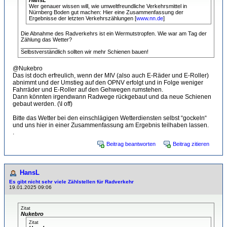
Wer genauer wissen will, wie umweltfreundliche Verkehrsmittel in
Nürnberg Boden gut machen: Hier eine Zusammenfassung der
Ergebnisse der letzten Verkehrszählungen [
www.nn.de
]
Die Abnahme des Radverkehrs ist ein Wermutstropfen. Wie war am Tag der
Zählung das Wetter?
____________
Selbstverständlich sollten wir mehr Schienen bauen!
@Nukebro
Das ist doch erfreulich, wenn der MIV (also auch E-Räder und E-Roller)
abnimmt und der Umstieg auf den OPNV erfolgt und in Folge weniger
Fahrräder und E-Roller auf den Gehwegen rumstehen.
Dann könnten irgendwann Radwege rückgebaut und da neue Schienen
gebaut werden. (\I off)
Bitte das Wetter bei den einschlägigen Wetterdiensten selbst “gockeln“
und uns hier in einer Zusammenfassung am Ergebnis teilhaben lassen.
.
Beitrag beantworten
Beitrag zitieren
HansL
Es gibt nicht sehr viele Zählstellen für Radverkehr
19.01.2025 09:06
Zitat
Nukebro
Zitat