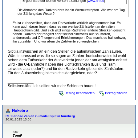
Ergebnisse der letzten Verkehrszählungen [
www.nn.de
]
Die Abnahme des Radverkehrs ist ein Wermutstropfen. Wie war am Tag
der Zählung das Wetter?
Es ist zu bezweifeln, dass der Radverkehr wirklich abgenommen hat. Es
kann auch daran liegen, dass es nur wenige Zählstellen an den alten
Hauptachsen gibt. Und sich jetzt einige Radfahrer andere Strecken gesucht
haben. Radverkehr reagiert sehr flexibel einerseits auf Baustellen,
andererseits auf Öffnungen und Erleichterungen. Das macht es halt schwer,
ihn zu zählen. Und vor allem die Zählwerte zu vergleichen.
Gibt ja inzwischen an einigen Stellen die automatischen Zählsäulen.
Wäre interessant was die so sagen an Zahlen. Ironischerweise ist wohl
neben dem Fußverkehr der Autoverkehr jener, der am wenigsten erfasst
wird - die U-Bahnhöfe haben ihre Lichtschranken (Bus und Tram
teilweise auch, oder?) und für den Radverkehr gibt es die Zählsäulen.
Für den Autoverkehr gibt es nichts dergleichen, oder?
____________
Selbstverständlich sollten wir mehr Schienen bauen!
Beitrag beantworten
Beitrag zitieren
Nukebro
Re: Seriöse Zahlen zu modal Split in Nürnberg
20.01.2025 13:56
Zitat
TomF