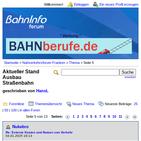
Willkommen!
Einloggen
Ein neues Profil erzeugen
* Werbung *
Startseite
>
Nahverkehrsforum Franken
>
Thema
> Seite 5
Aktueller Stand
Ausbau
erweitert
Straßenbahn
geschrieben von
HansL
Forenliste
Themenübersicht
Neues Thema
Neueste Beiträge:
25
|
50
|
100
|
in allen Foren
Seite 5 von 13
Seiten:
1
2
3
4
5
6
7
8
9
10
11
Nukebro
Re: Externe Kosten und Nutzen von Verkehr
04.01.2025 18:13