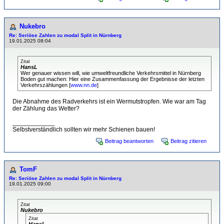
Nukebro
Re: Seriöse Zahlen zu modal Split in Nürnberg
19.01.2025 08:04
Zitat
HansL
Wer genauer wissen will, wie umweltfreundliche Verkehrsmittel in Nürnberg
Boden gut machen: Hier eine Zusammenfassung der Ergebnisse der letzten
Verkehrszählungen [
www.nn.de
]
Die Abnahme des Radverkehrs ist ein Wermutstropfen. Wie war am Tag
der Zählung das Wetter?
____________
Selbstverständlich sollten wir mehr Schienen bauen!
Beitrag beantworten
Beitrag zitieren
TomF
Re: Seriöse Zahlen zu modal Split in Nürnberg
19.01.2025 09:00
Zitat
Nukebro
Zitat
HansL