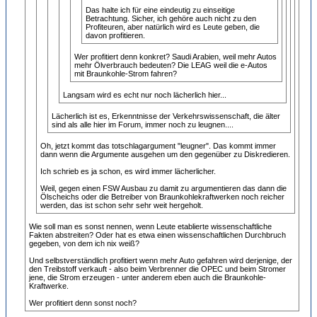
Das halte ich für eine eindeutig zu einseitige
Betrachtung. Sicher, ich gehöre auch nicht zu den
Profiteuren, aber natürlich wird es Leute geben, die
davon profitieren.
Wer profitiert denn konkret? Saudi Arabien, weil mehr Autos
mehr Ölverbrauch bedeuten? Die LEAG weil die e-Autos
mit Braunkohle-Strom fahren?
Langsam wird es echt nur noch lächerlich hier...
Lächerlich ist es, Erkenntnisse der Verkehrswissenschaft, die älter
sind als alle hier im Forum, immer noch zu leugnen....
Oh, jetzt kommt das totschlagargument "leugner". Das kommt immer
dann wenn die Argumente ausgehen um den gegenüber zu Diskredieren.
Ich schrieb es ja schon, es wird immer lächerlicher.
Weil, gegen einen FSW Ausbau zu damit zu argumentieren das dann die
Ölscheichs oder die Betreiber von Braunkohlekraftwerken noch reicher
werden, das ist schon sehr sehr weit hergeholt.
Wie soll man es sonst nennen, wenn Leute etablierte wissenschaftliche
Fakten abstreiten? Oder hat es etwa einen wissenschaftlichen Durchbruch
gegeben, von dem ich nix weiß?
Und selbstverständlich profitiert wenn mehr Auto gefahren wird derjenige, der
den Treibstoff verkauft - also beim Verbrenner die OPEC und beim Stromer
jene, die Strom erzeugen - unter anderem eben auch die Braunkohle-
Kraftwerke.
Wer profitiert denn sonst noch?