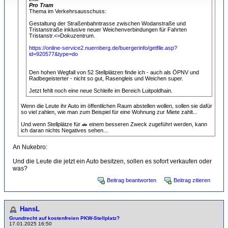
Pro Tram
Thema im Verkehrsausschuss:
Gestaltung der Straßenbahntrasse zwischen Wodanstraße und
Tristanstraße inklusive neuer Weichenverbindungen für Fahrten
Tristanstr.<>Dokuzentrum.
https://online-service2.nuernberg.de/buergerinfo/getfile.asp?
id=920577&type=do
Den hohen Wegfall von 52 Stellplätzen finde ich - auch als ÖPNV und
Radbegeisterter - nicht so gut, Rasengleis und Weichen super.
Jetzt fehlt noch eine neue Schleife im Bereich Luitpoldhain.
Wenn die Leute ihr Auto im öffentlichen Raum abstellen wollen, sollen sie dafür
so viel zahlen, wie man zum Beispiel für eine Wohnung zur Miete zahlt...
Und wenn Stellplätze für 🚗 einem besseren Zweck zugeführt werden, kann
ich daran nichts Negatives sehen...
An Nukebro:
Und die Leute die jetzt ein Auto besitzen, sollen es sofort verkaufen oder
was?
Beitrag beantworten
Beitrag zitieren
HansL
Grundrecht auf kostenfreien PKW-Stellplatz?
17.01.2025 16:50