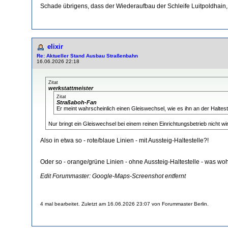
Schade übrigens, dass der Wiederaufbau der Schleife Luitpoldhain,
elixir
Re: Aktueller Stand Ausbau Straßenbahn
16.06.2026 22:18
Zitat
werkstattmeister
Zitat
Straßaboh-Fan
Er meint wahrscheinlich einen Gleiswechsel, wie es ihn an der Halteste
Nur bringt ein Gleiswechsel bei einem reinen Einrichtungsbetrieb nicht w
Also in etwa so - rote/blaue Linien - mit Aussteig-Haltestelle?!
Oder so - orange/grüne Linien - ohne Aussteig-Haltestelle - was woh
Edit Forummaster: Google-Maps-Screenshot entfernt
4 mal bearbeitet. Zuletzt am 16.06.2026 23:07 von Forummaster Berlin.