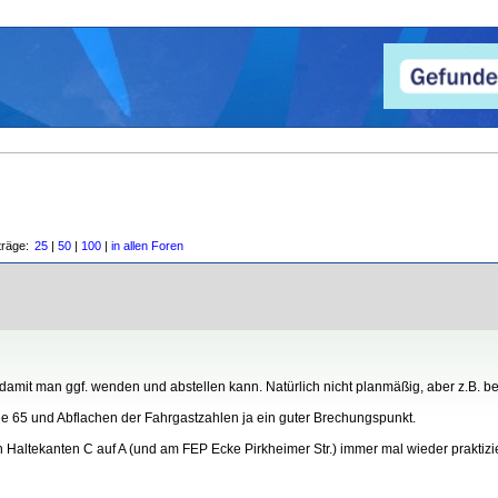
träge:
25
|
50
|
100
|
in allen Foren
, damit man ggf. wenden und abstellen kann. Natürlich nicht planmäßig, aber z.B.
ie 65 und Abflachen der Fahrgastzahlen ja ein guter Brechungspunkt.
Haltekanten C auf A (und am FEP Ecke Pirkheimer Str.) immer mal wieder praktizi