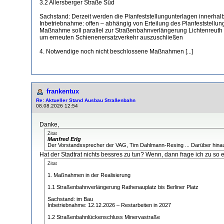
3.2 Allersberger Straße Süd
Sachstand: Derzeit werden die Planfeststellungunterlagen innerhalb
Inbetriebnahme: offen – abhängig von Erteilung des Planfeststellu
Maßnahme soll parallel zur Straßenbahnverlängerung Lichtenreuth
um erneuten Schienenersatzverkehr auszuschließen
4. Notwendige noch nicht beschlossene Maßnahmen [...]
frankentux
Re: Aktueller Stand Ausbau Straßenbahn
08.08.2026 12:54
Danke,
Zitat
Manfred Erlg
Der Vorstandssprecher der VAG, Tim Dahlmann-Resing ... Darüber hinaus 
Hat der Stadtrat nichts bessres zu tun? Wenn, dann frage ich zu 
Zitat
1. Maßnahmen in der Realisierung
1.1 Straßenbahnverlängerung Rathenauplatz bis Berliner Platz
Sachstand: im Bau
Inbetriebnahme: 12.12.2026 – Restarbeiten in 2027
1.2 Straßenbahnlückenschluss Minervastraße