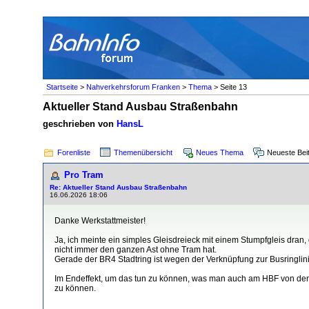
Startseite
>
Nahverkehrsforum Franken
>
Thema
> Seite 13
Aktueller Stand Ausbau Straßenbahn
geschrieben von
HansL
Forenliste
Themenübersicht
Neues Thema
Neueste Bei
Pro Tram
Re: Aktueller Stand Ausbau Straßenbahn
16.06.2026 18:06
Danke Werkstattmeister!
Ja, ich meinte ein simples Gleisdreieck mit einem Stumpfgleis dran
nicht immer den ganzen Ast ohne Tram hat.
Gerade der BR4 Stadtring ist wegen der Verknüpfung zur Busringlin
Im Endeffekt, um das tun zu können, was man auch am HBF von den 
zu können.