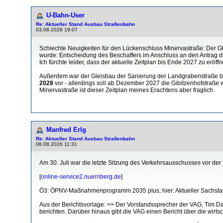
U-Bahn-User
Re: Aktueller Stand Ausbau Straßenbahn
03.08.2026 19:07
Schlechte Neuigkeiten für den Lückenschluss Minervastraße: Der Glei
wurde: Entscheidung des Beschaffers im Anschluss an den Antrag d
Ich fürchte leider, dass der aktuelle Zeitplan bis Ende 2027 zu eröff
Außerdem war der Gleisbau der Sanierung der Landgrabenstraße b
2028
vor - allerdings soll ab Dezember 2027 die Gibitzenhofstraße
Minervastraße ist dieser Zeitplan meines Erachtens aber fraglich.
Manfred Erlg
Re: Aktueller Stand Ausbau Straßenbahn
08.08.2026 11:31
Am 30. Juli war die letzte Sitzung des Verkehrsausschusses vor d
[
online-service2.nuernberg.de
]
Ö3: ÖPNV-Maßnahmenprogramm 2035 plus; hier: Aktueller Sachst
Aus der Berichtsvorlage: >> Der Vorstandssprecher der VAG, Tim D
berichten. Darüber hinaus gibt die VAG einen Bericht über die wirts