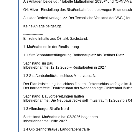
Als Anlagen beigefügt: "Tabelle Maßnahmen 2035+" und "ÖPNV-Maß
Ö4: Hitze - Einstellung des Straßenbahnbetriebs wegen Bitumensc
Aus der Berichtsvorlage: >> Der Technische Vorstand der VAG (Her
Keine Anlage beigefügt.
-----------------
Einzelne Inhalte aus Ö3, akt. Sachstand:
1. Maßnahmen in der Realisierung
1.1 Straßenbahnverlängerung Rathenauplatz bis Berliner Platz
Sachstand: im Bau
Inbetriebnahme: 12.12.2026 – Restarbeiten in 2027
1.2 Straßenbahnlückenschluss Minervastraße
Der Planfeststellungsbeschluss für den Lückenschluss erfolgte im J
Der barrierefreie Ersatzneubau der Wendeanlage Gibitzenhof läuft b
Sachstand: Bauvorbereitungen laufen
Inbetriebnahme: Die Neubaustrecke soll im Zeitraum 12/2027 bis 0
1.3 Allersberger Straße Nord
Sachstand: Maßnahme hat 03/2026 begonnen
Inbetriebnahme: Mitte 2027
1.4 Gibitzenhofstraße / Landgrabenstraße