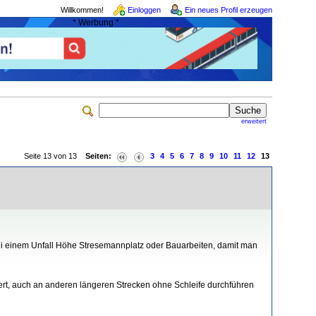
Willkommen!
Einloggen
Ein neues Profil erzeugen
* Werbung *
erweitert
Seite 13 von 13
Seiten:
3
4
5
6
7
8
9
10
11
12
13
 bei einem Unfall Höhe Stresemannplatz oder Bauarbeiten, damit man
ert, auch an anderen längeren Strecken ohne Schleife durchführen