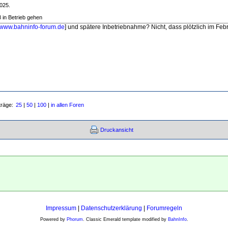
2025.
 in Betrieb gehen
www.bahninfo-forum.de
] und spätere Inbetriebnahme? Nicht, dass plötzlich im Febr
träge:
25
|
50
|
100
|
in allen Foren
Druckansicht
Impressum
|
Datenschutzerklärung
|
Forumregeln
Powered by
Phorum
. Classic Emerald template modified by
BahnInfo
.