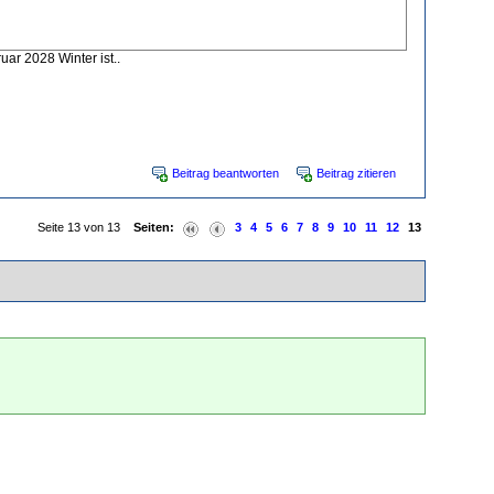
uar 2028 Winter ist..
Beitrag beantworten
Beitrag zitieren
Seite 13 von 13
Seiten:
3
4
5
6
7
8
9
10
11
12
13