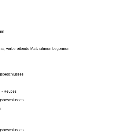
inn
chluss, vorbereitende Maßnahmen begonnen
ngsbeschlusses
 - Reutles
ngsbeschlusses
n
ngsbeschlusses