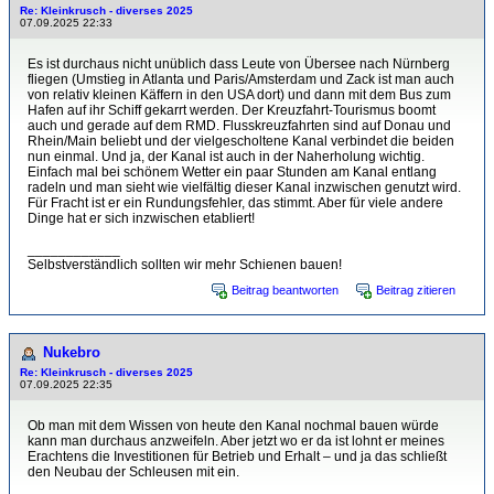
Re: Kleinkrusch - diverses 2025
07.09.2025 22:33
Es ist durchaus nicht unüblich dass Leute von Übersee nach Nürnberg
fliegen (Umstieg in Atlanta und Paris/Amsterdam und Zack ist man auch
von relativ kleinen Käffern in den USA dort) und dann mit dem Bus zum
Hafen auf ihr Schiff gekarrt werden. Der Kreuzfahrt-Tourismus boomt
auch und gerade auf dem RMD. Flusskreuzfahrten sind auf Donau und
Rhein/Main beliebt und der vielgescholtene Kanal verbindet die beiden
nun einmal. Und ja, der Kanal ist auch in der Naherholung wichtig.
Einfach mal bei schönem Wetter ein paar Stunden am Kanal entlang
radeln und man sieht wie vielfältig dieser Kanal inzwischen genutzt wird.
Für Fracht ist er ein Rundungsfehler, das stimmt. Aber für viele andere
Dinge hat er sich inzwischen etabliert!
____________
Selbstverständlich sollten wir mehr Schienen bauen!
Beitrag beantworten
Beitrag zitieren
Nukebro
Re: Kleinkrusch - diverses 2025
07.09.2025 22:35
Ob man mit dem Wissen von heute den Kanal nochmal bauen würde
kann man durchaus anzweifeln. Aber jetzt wo er da ist lohnt er meines
Erachtens die Investitionen für Betrieb und Erhalt – und ja das schließt
den Neubau der Schleusen mit ein.