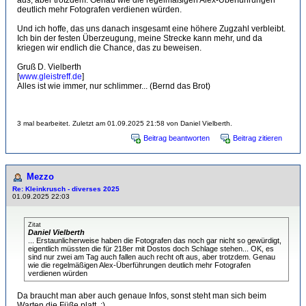
aus, aber trotzdem. Genau wie die regelmäßigen Alex-Überführungen
deutlich mehr Fotografen verdienen würden.
Und ich hoffe, das uns danach insgesamt eine höhere Zugzahl verbleibt.
Ich bin der festen Überzeugung, meine Strecke kann mehr, und da
kriegen wir endlich die Chance, das zu beweisen.
Gruß D. Vielberth
[
www.gleistreff.de
]
Alles ist wie immer, nur schlimmer... (Bernd das Brot)
3 mal bearbeitet. Zuletzt am 01.09.2025 21:58 von Daniel Vielberth.
Beitrag beantworten
Beitrag zitieren
Mezzo
Re: Kleinkrusch - diverses 2025
01.09.2025 22:03
Zitat
Daniel Vielberth
... Erstaunlicherweise haben die Fotografen das noch gar nicht so gewürdigt,
eigentlich müssten die für 218er mit Dostos doch Schlage stehen... OK, es
sind nur zwei am Tag auch fallen auch recht oft aus, aber trotzdem. Genau
wie die regelmäßigen Alex-Überführungen deutlich mehr Fotografen
verdienen würden
Da braucht man aber auch genaue Infos, sonst steht man sich beim
Warten die Füße platt. ;)