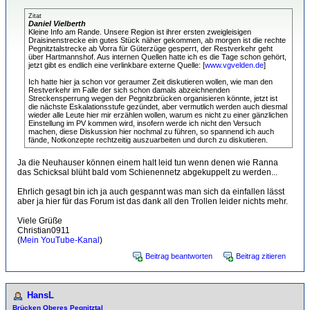
Zitat
Daniel Vielberth
Kleine Info am Rande. Unsere Region ist ihrer ersten zweigleisigen
Draisinenstrecke ein gutes Stück näher gekommen, ab morgen ist die rechte
Pegnitztalstrecke ab Vorra für Güterzüge gesperrt, der Restverkehr geht
über Hartmannshof. Aus internen Quellen hatte ich es die Tage schon gehört,
jetzt gibt es endlich eine verlinkbare externe Quelle: [
www.vgvelden.de
]
Ich hatte hier ja schon vor geraumer Zeit diskutieren wollen, wie man den
Restverkehr im Falle der sich schon damals abzeichnenden
Streckensperrung wegen der Pegnitzbrücken organisieren könnte, jetzt ist
die nächste Eskalationsstufe gezündet, aber vermutlich werden auch diesmal
wieder alle Leute hier mir erzählen wollen, warum es nicht zu einer gänzlichen
Einstellung im PV kommen wird, insofern werde ich nicht den Versuch
machen, diese Diskussion hier nochmal zu führen, so spannend ich auch
fände, Notkonzepte rechtzeitig auszuarbeiten und durch zu diskutieren.
Ja die Neuhauser können einem halt leid tun wenn denen wie Ranna
das Schicksal blüht bald vom Schienennetz abgekuppelt zu werden...
Ehrlich gesagt bin ich ja auch gespannt was man sich da einfallen lässt
aber ja hier für das Forum ist das dank all den Trollen leider nichts mehr.
Viele Grüße
Christian0911
(
Mein YouTube-Kanal
)
Beitrag beantworten
Beitrag zitieren
HansL
Brücken Oberes Pegnitztal