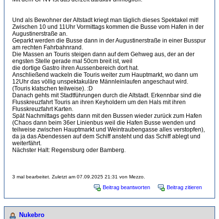
Und als Bewohner der Altstadt kriegt man täglich dieses Spektakel mit!
Zwischen 10 und 11Uhr Vormittags kommen die Busse vom Hafen in der
Augustinerstraße an.
Geparkt werden die Busse dann in der Augustinerstraße in einer Busspur
am rechten Fahrbahnrand.
Die Massen an Touris steigen dann auf dem Gehweg aus, der an der
engsten Stelle gerade mal 50cm breit ist, weil
die dortige Gastro ihren Aussenbereich dort hat.
Anschließend wackeln die Touris weiter zum Hauptmarkt, wo dann um
12Uhr das völlig unspektakuläre Männleinlaufen angeschaut wird.
(Touris klatschen teilweise). :D
Danach gehts mit Stadtführungen durch die Altstadt. Erkennbar sind die
Flusskreuzfahrt Touris an ihren Keyholdern um den Hals mit ihren
Flusskreuzfahrt Karten.
Spät Nachmittags gehts dann mit den Bussen wieder zurück zum Hafen
(Chaos dann beim 36er Linienbus weil die Hafen Busse wenden und
teilweise zwischen Hauptmarkt und Weintraubengasse alles verstopfen),
da ja das Abendessen auf dem Schiff ansteht und das Schiff ablegt und
weiterfährt.
Nächster Halt: Regensburg oder Bamberg.
3 mal bearbeitet. Zuletzt am 07.09.2025 21:31 von Mezzo.
Beitrag beantworten
Beitrag zitieren
Nukebro