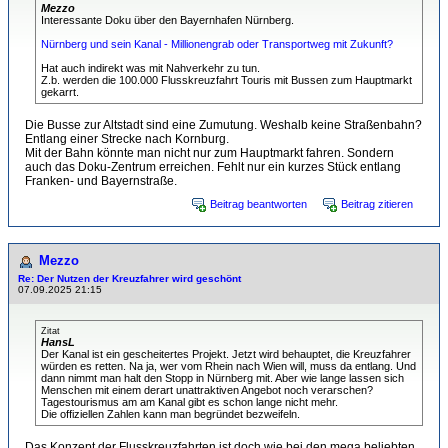
Mezzo
Interessante Doku über den Bayernhafen Nürnberg.
Nürnberg und sein Kanal - Millionengrab oder Transportweg mit Zukunft?
Hat auch indirekt was mit Nahverkehr zu tun.
Z.b. werden die 100.000 Flusskreuzfahrt Touris mit Bussen zum Hauptmarkt
gekarrt.
Die Busse zur Altstadt sind eine Zumutung. Weshalb keine Straßenbahn?
Entlang einer Strecke nach Kornburg.
Mit der Bahn könnte man nicht nur zum Hauptmarkt fahren. Sondern
auch das Doku-Zentrum erreichen. Fehlt nur ein kurzes Stück entlang
Franken- und Bayernstraße.
Beitrag beantworten
Beitrag zitieren
Mezzo
Re: Der Nutzen der Kreuzfahrer wird geschönt
07.09.2025 21:15
Zitat
HansL
Der Kanal ist ein gescheitertes Projekt. Jetzt wird behauptet, die Kreuzfahrer
würden es retten. Na ja, wer vom Rhein nach Wien will, muss da entlang. Und
dann nimmt man halt den Stopp in Nürnberg mit. Aber wie lange lassen sich
Menschen mit einem derart unattraktiven Angebot noch verarschen?
Tagestourismus am am Kanal gibt es schon lange nicht mehr.
Die offiziellen Zahlen kann man begründet bezweifeln.
Das Konzept der Flusskreuzfahrten ist doch wie bei den mega beliebten