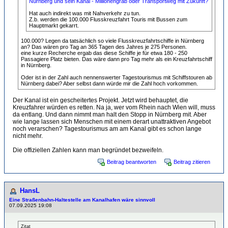
Nürnberg und sein Kanal - Millionengrab oder Transportweg mit Zukunft?
Hat auch indirekt was mit Nahverkehr zu tun.
Z.b. werden die 100.000 Flusskreuzfahrt Touris mit Bussen zum
Hauptmarkt gekarrt.
100.000? Legen da tatsächlich so viele Flusskreuzfahrtschiffe in Nürnberg
an? Das wären pro Tag an 365 Tagen des Jahres je 275 Personen.
eine kurze Recherche ergab das diese Schiffe je für etwa 180 - 250
Passagiere Platz bieten. Das wäre dann pro Tag mehr als ein Kreuzfahrtschiff
in Nürnberg.
Oder ist in der Zahl auch nennenswerter Tagestourismus mit Schiffstouren ab
Nürnberg dabei? Aber selbst dann würde mir die Zahl hoch vorkommen.
Der Kanal ist ein gescheitertes Projekt. Jetzt wird behauptet, die
Kreuzfahrer würden es retten. Na ja, wer vom Rhein nach Wien will, muss
da entlang. Und dann nimmt man halt den Stopp in Nürnberg mit. Aber
wie lange lassen sich Menschen mit einem derart unattraktiven Angebot
noch verarschen? Tagestourismus am am Kanal gibt es schon lange
nicht mehr.
Die offiziellen Zahlen kann man begründet bezweifeln.
Beitrag beantworten
Beitrag zitieren
HansL
Eine Straßenbahn-Haltestelle am Kanalhafen wäre sinnvoll
07.09.2025 19:08
Zitat