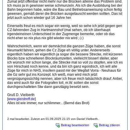
Zumal jetzt offenbar nicht mehr nur die Brücken alleine das Problem sind.
Ich muss ja in gewisser weise schmunzeln. Als ich die Ausbildung bei der
Bahn begonnen habe, wäre die Bau und Betriebsanweisung schon fertig
gewesen, gemäß derer die Brücken ausgetauscht werden sollten. Das ist
jetzt auch schon wieder gut 16 Jahre her.
Einerseits freut es mich sogar ein wenig, weil so sehe ich jetzt gegen gen
CZ-fahrenden Zug in Hartmannshof (mal sehen, ob ich überhaupt
irgendeineinen Unterschied in der Zugmenge bemerke, oder ob das
nicht eher so nix plus nix gibt wieder nix wird ;-) )
Wahrscheinlich, wenn wir demnächst die ganzen Züge haben, die sonst
Neumarkt fahren, gehen die Cz Züge eh völlig unter. Andererseits
eigentlich haben wir eigentlich ja sogar die bessere Strecke, mit kürzeren
Blocks bzw schnelleren Blockräumzeiten, vielleicht bisserl steiler, aber
ich wünsch mir schon lange, die Strecke mal so voll zu stopfen, wie ich es
von Hirschaid noch kenne, und da bin ich ganz egoistisch, ich will alle
Züge für mich in NHS, insofern passt mir der Wegfall Vorra - Neuhaus für
die Gz sehr gut ins Konzept. Ich weiß, man wird mich jetzt
vergnügungssüchtig nennen, aber ich freue mich tatsächlich drauf. Anbei,
das wird auch für die Fotografen toll, m.W. sollen die sonst
durchgeschalteten Stw dann ganztägig besetzt sein.
Gruß D. Vielberth
[
www.gleistreff.de
]
Alles ist wie immer, nur schlimmer... (Bernd das Brot)
2 mal bearbeitet. Zuletzt am 01.09.2025 21:15 von Daniel Vielberth.
Beitrag beantworten
Beitrag zitieren