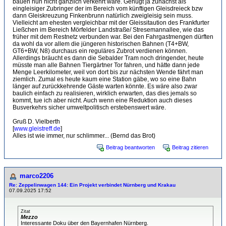
bauen nun nicht gänzlich verkehrt wäre. Genügt ja zunächst als
eingleisiger Zubringer der im Bereich vom künftigen Gleisdreieck bzw
dann Gleiskreuzung Finkenbrunn natürlich zweigleisig sein muss.
Vielleicht am ehesten vergleichbar mit der Gleissitaution des Frankfurter
Ließchen im Bereich Mörfelder Landstraße/ Stresemannallee, wie das
früher mit dem Restnetz verbunden war. Bei den Fahrgastmengen dürften
da wohl da vor allem die jüngeren historischen Bahnen (T4+BW,
GT6+BW, N8) durchaus ein reguläres Zubrot verdienen können.
Allerdings bräucht es dann die Sebalder Tram noch dringender, heute
müsste man alle Bahnen Tiergärtner Tor fahren, und hätte dann jede
Menge Leerkilometer, weil von dort bis zur nächsten Wende fährt man
ziemlich. Zumal es heute kaum eine Station gäbe, wo so eine Bahn
länger auf zurückkehrende Gäste warten könnte. Es wäre also zwar
baulich einfach zu realisieren, wirklich erwarten, das dies jemals so
kommt, tue ich aber nicht. Auch wenn eine Reduktion auch dieses
Busverkehrs sicher umweltpolitisch erstebenswert wäre.
Gruß D. Vielberth
[
www.gleistreff.de
]
Alles ist wie immer, nur schlimmer... (Bernd das Brot)
Beitrag beantworten
Beitrag zitieren
marco2206
Re: Zeppelinwagen 144: Ein Projekt verbindet Nürnberg und Krakau
07.09.2025 17:52
Zitat
Mezzo
Interessante Doku über den Bayernhafen Nürnberg.