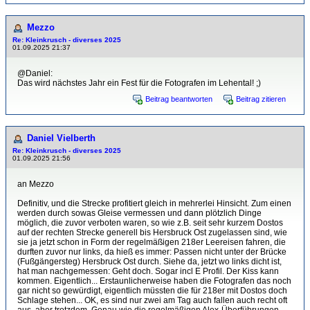
Mezzo
Re: Kleinkrusch - diverses 2025
01.09.2025 21:37
@Daniel:
Das wird nächstes Jahr ein Fest für die Fotografen im Lehental! ;)
Beitrag beantworten
Beitrag zitieren
Daniel Vielberth
Re: Kleinkrusch - diverses 2025
01.09.2025 21:56
an Mezzo
Definitiv, und die Strecke profitiert gleich in mehrerlei Hinsicht. Zum einen
werden durch sowas Gleise vermessen und dann plötzlich Dinge
möglich, die zuvor verboten waren, so wie z.B. seit sehr kurzem Dostos
auf der rechten Strecke generell bis Hersbruck Ost zugelassen sind, wie
sie ja jetzt schon in Form der regelmäßigen 218er Leereisen fahren, die
durften zuvor nur links, da hieß es immer: Passen nicht unter der Brücke
(Fußgängersteg) Hersbruck Ost durch. Siehe da, jetzt wo links dicht ist,
hat man nachgemessen: Geht doch. Sogar incl E Profil. Der Kiss kann
kommen. Eigentlich... Erstaunlicherweise haben die Fotografen das noch
gar nicht so gewürdigt, eigentlich müssten die für 218er mit Dostos doch
Schlage stehen... OK, es sind nur zwei am Tag auch fallen auch recht oft