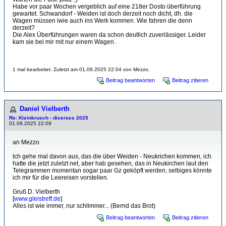
Habe vor paar Wochen vergeblich auf eine 218er Dosto überführung
gewartet. Schwandorf - Weiden ist doch derzeit noch dicht, dh. die
Wagen müssen iwie auch ins Werk kommen. Wie fahren die denn
derzeit?
Die Alex Überführungen waren da schon deutlich zuverlässiger. Leider
kam sie bei mir mit nur einem Wagen.
1 mal bearbeitet. Zuletzt am 01.09.2025 22:04 von Mezzo.
Beitrag beantworten
Beitrag zitieren
Daniel Vielberth
Re: Kleinkrusch - diverses 2025
01.09.2025 22:09
an Mezzo
Ich gehe mal davon aus, das die über Weiden - Neukrichen kommen, ich
hatte die jetzt zuletzt net, aber hab gesehen, das in Neukirchen laut den
Telegrammen momentan sogar paar Gz geköpft werden, selbiges könnte
ich mir für die Leereisen vorstellen.
Gruß D. Vielberth
[
www.gleistreff.de
]
Alles ist wie immer, nur schlimmer... (Bernd das Brot)
Beitrag beantworten
Beitrag zitieren