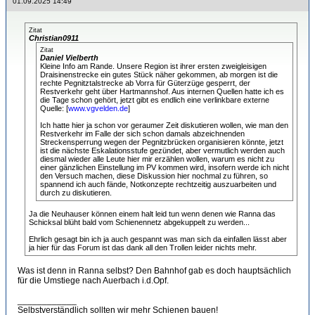
01.09.2025 14:49
Zitat
Christian0911
Zitat
Daniel Vielberth
Kleine Info am Rande. Unsere Region ist ihrer ersten zweigleisigen
Draisinenstrecke ein gutes Stück näher gekommen, ab morgen ist die
rechte Pegnitztalstrecke ab Vorra für Güterzüge gesperrt, der
Restverkehr geht über Hartmannshof. Aus internen Quellen hatte ich es
die Tage schon gehört, jetzt gibt es endlich eine verlinkbare externe
Quelle: [
www.vgvelden.de
]
Ich hatte hier ja schon vor geraumer Zeit diskutieren wollen, wie man den
Restverkehr im Falle der sich schon damals abzeichnenden
Streckensperrung wegen der Pegnitzbrücken organisieren könnte, jetzt
ist die nächste Eskalationsstufe gezündet, aber vermutlich werden auch
diesmal wieder alle Leute hier mir erzählen wollen, warum es nicht zu
einer gänzlichen Einstellung im PV kommen wird, insofern werde ich nicht
den Versuch machen, diese Diskussion hier nochmal zu führen, so
spannend ich auch fände, Notkonzepte rechtzeitig auszuarbeiten und
durch zu diskutieren.
Ja die Neuhauser können einem halt leid tun wenn denen wie Ranna das
Schicksal blüht bald vom Schienennetz abgekuppelt zu werden...
Ehrlich gesagt bin ich ja auch gespannt was man sich da einfallen lässt aber
ja hier für das Forum ist das dank all den Trollen leider nichts mehr.
Was ist denn in Ranna selbst? Den Bahnhof gab es doch hauptsächlich
für die Umstiege nach Auerbach i.d.Opf.
____________
Selbstverständlich sollten wir mehr Schienen bauen!