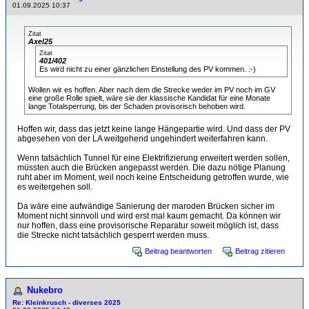
01.09.2025 10:37
Zitat
Axel25
Zitat
401/402
Es wird nicht zu einer gänzlichen Einstellung des PV kommen. :-)
Wollen wir es hoffen. Aber nach dem die Strecke weder im PV noch im GV
eine große Rolle spielt, wäre sie der klassische Kandidat für eine Monate
lange Totalsperrung, bis der Schaden provisorisch behoben wird.
Hoffen wir, dass das jetzt keine lange Hängepartie wird. Und dass der PV
abgesehen von der LA weitgehend ungehindert weiterfahren kann.
Wenn tatsächlich Tunnel für eine Elektrifizierung erweitert werden sollen,
müssten auch die Brücken angepasst werden. Die dazu nötige Planung
ruht aber im Moment, weil noch keine Entscheidung getroffen wurde, wie
es weitergehen soll.
Da wäre eine aufwändige Sanierung der maroden Brücken sicher im
Moment nicht sinnvoll und wird erst mal kaum gemacht. Da können wir
nur hoffen, dass eine provisorische Reparatur soweit möglich ist, dass
die Strecke nicht tatsächlich gesperrt werden muss.
Beitrag beantworten
Beitrag zitieren
Nukebro
Re: Kleinkrusch - diverses 2025