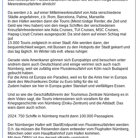
Meereskreuzfahrten ähnlich!
Da werden z.b. auf einer Mittelmeerkreufahrt von Aida verschiedene
Städte angefahren, z.b. Rom, Barcelona, Palma, Marseille.
In den Häfen werden dann die Touris (Meist rüstige Renter, die Zeit und
Geld wie Heu haben) von den mega Schiffen der verschiedenen
Kreuzfahrtreedereien wie Aida Cruises, TUI Cruises, MSC Cruises,
Hapag-Lloyd Cruises ausgespuckt. Da sind dann auf einen Schlag mal
gut
15.000 Touris zeitgleich in einer Stadt. Alle werden dann, der
bequemlichkeit wegen, mit Bussen zu den Hotspots der Stadt gekarrt und
das tag täglich. Im Winter ists evtl. etwas ruhiger.
Gerade viele Amerikaner gönnen sich Europatrips und besuchen unter
andrem dann auch Deutschland und einige verirren sich auch nach
Nürnberg, weil sie zufällig eine Flusskreuzfahrt von Köln nach Budapest
gebucht haben.
Für die Amis ist Europa ein Paradies, weil es für die Amis hier in Europa
dank des Wechselkures Dollar zu Euro billig für die ist.
Zudem haben sie hier in Europa guten Standart und vielfältiges Essen.
Und so wie die Geschäftsführerin der Tourismus Zentrale Nürnberg es in
dem Video sagt, die Touris interessieren sich vorallem für die
Kriegsgeschichte von Nürnberg (Doku-Zentrum) und die Altstadt. Das
wars dann auch schon.
2024: 750 Schiffe in Nürnberg macht dann 100.000 Passagiere.
Der Nürnberger Hafen will Start/Endpunkt von Flusskreuzfahrten werden.
D.h. da müssen die Reisenden dann entweder vom Flughafen Nürnberg,
München oder vom Hauptbahnhof zum Hafen kommen.
Mit dem ÖPNV ist das derzeit attraktiv unmöglich.