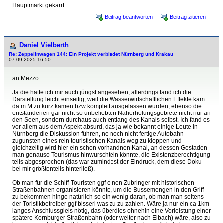
Hauptmarkt gekarrt.
Beitrag beantworten
Beitrag zitieren
Daniel Vielberth
Re: Zeppelinwagen 144: Ein Projekt verbindet Nürnberg und Krakau
07.09.2025 16:50
an Mezzo
Ja die hatte ich mir auch jüngst angesehen, allerdings fand ich die
Darstellung leicht einseitig, weil die Wasserwirtschaftlichen Effekte kam
da m.M zu kurz kamen bzw komplett ausgelassen wurden, ebenso die
entstandenen gar nicht so unbeliebten Naherholungsgebiete nicht nur an
den Seen, sondern durchaus auch entlang des Kanals selbst. Ich fand es
vor allem aus dem Aspekt absurd, das ja wie bekannt einige Leute in
Nürnberg die Diskussion führen, ne noch nicht fertige Autobahn
zugunsten eines rein touristischen Kanals weg zu kloppen und
gleichzeitig wird hier ein schon vorhandnen Kanal, an dessen Gestaden
man genauso Tourismus hinwurschteln könnte, die Existenzberechtigung
teils abgesprochen (das war zumindest der Eindruck, dem diese Doku
bei mir größtenteils hinterließ).
Ob man für die Schiff-Touristen ggf einen Zubringer mit historischen
Straßenbahnen organisieren könnte, um die Bussemengen in den Griff
zu bekommen hinge natürlich so ein wenig daran, ob man man seitens
der Toristikbetreiber ggf bisserl was zu zu zahlen. Wäre ja nur ein ca 1km
langes Anschlussgleis nötig, das überdies ohnehin eine Vorleistung einer
spätere Kornburger Straßenbahn (oder weiter nach Eibach) wäre, also zu