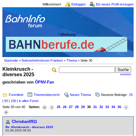
Willkommen!
Einloggen
Ein neues Profil erzeugen
* Werbung *
Startseite
>
Nahverkehrsforum Franken
>
Thema
> Seite 30
Kleinkrusch -
diverses 2025
erweitert
geschrieben von
ÖPNV-Fan
Forenliste
Themenübersicht
Neues Thema
Neueste Beiträge:
25
|
50
|
100
|
in allen Foren
Seite 30 von 40
Seiten:
25
26
27
28
29
30
31
32
33
34
35
Christian0911
Re: Kleinkrusch - diverses 2025
01.09.2025 06:55