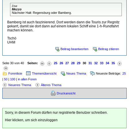
Zitat
Mezzo
Nächster Halt: Regensburg oder Bamberg.
Bamberg ist auch faszinierend. Dort werden dann die Touris zur Regnitz
gekarrt, damit sie dort dann auf einem lokalen Schiff eine 1-h-Rundfahrt
machen können.
Tschö
UHM
Beitrag beantworten
Beitrag zitieren
Seite 30 von 40
Seiten:
25
26
27
28
29
30
31
32
33
34
35
Forenliste
Themenübersicht
Neues Thema
Neueste Beiträge:
25
|
50
|
100
|
in allen Foren
Neueres Thema
Älteres Thema
Druckansicht
Sorry, in diesem Forum dürfen nur registrierte Benutzer schreiben.
Hier klicken, um sich einzuloggen