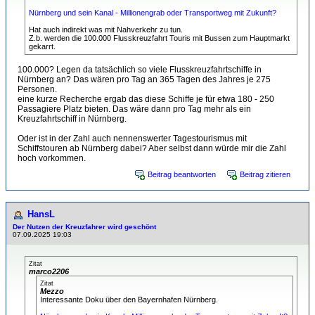
Nürnberg und sein Kanal - Millionengrab oder Transportweg mit Zukunft?
Hat auch indirekt was mit Nahverkehr zu tun.
Z.b. werden die 100.000 Flusskreuzfahrt Touris mit Bussen zum Hauptmarkt
gekarrt.
100.000? Legen da tatsächlich so viele Flusskreuzfahrtschiffe in
Nürnberg an? Das wären pro Tag an 365 Tagen des Jahres je 275
Personen.
eine kurze Recherche ergab das diese Schiffe je für etwa 180 - 250
Passagiere Platz bieten. Das wäre dann pro Tag mehr als ein
Kreuzfahrtschiff in Nürnberg.
Oder ist in der Zahl auch nennenswerter Tagestourismus mit
Schiffstouren ab Nürnberg dabei? Aber selbst dann würde mir die Zahl
hoch vorkommen.
Beitrag beantworten
Beitrag zitieren
HansL
Der Nutzen der Kreuzfahrer wird geschönt
07.09.2025 19:03
Zitat
marco2206
Zitat
Mezzo
Interessante Doku über den Bayernhafen Nürnberg.