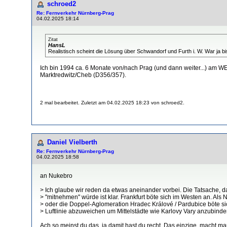
schroed2
Re: Fernverkehr Nürnberg-Prag
04.02.2025 18:14
Zitat
HansL
Realistisch scheint die Lösung über Schwandorf und Furth i. W. War ja b
Ich bin 1994 ca. 6 Monate von/nach Prag (und dann weiter...) am WE
Marktredwitz/Cheb (D356/357).
2 mal bearbeitet. Zuletzt am 04.02.2025 18:23 von schroed2.
Daniel Vielberth
Re: Fernverkehr Nürnberg-Prag
04.02.2025 18:58
an Nukebro
> Ich glaube wir reden da etwas aneinander vorbei. Die Tatsache, 
> "mitnehmen" würde ist klar. Frankfurt böte sich im Westen an. Als
> oder die Doppel-Aglomeration Hradec Králové / Pardubice böte sich
> Luftlinie abzuweichen um Mittelstädte wie Karlovy Vary anzubinde
Ach so meinst du das, ja damit hast du recht. Das einzige, macht 