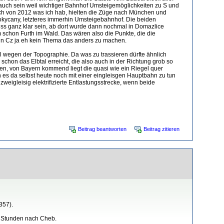
 auch sein weil wichtiger Bahnhof Umsteigemöglichkeiten zu S und
uch von 2012 was ich hab, hielten die Züge nach München und
okycany, letzteres immerhin Umsteigebahnhof. Die beiden
muss ganz klar sein, ab dort wurde dann nochmal in Domazlice
am schon Furth im Wald. Das wären also die Punkte, die die
t in Cz ja eh kein Thema das anders zu machen.
 wegen der Topographie. Da was zu trassieren dürfte ähnlich
hon das Elbtal erreicht, die also auch in der Richtung grob so
ren, von Bayern kommend liegt die quasi wie ein Riegel quer
 es da selbst heute noch mit einer eingleisgen Hauptbahn zu tun
weigleisig elektrifizierte Entlastungsstrecke, wenn beide
Beitrag beantworten
Beitrag zitieren
357).
n Stunden nach Cheb.