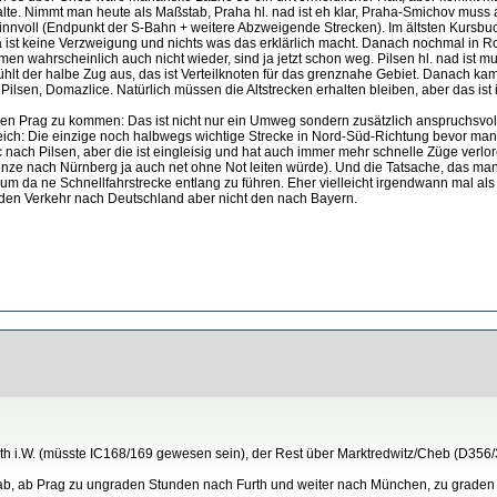
alte. Nimmt man heute als Maßstab, Praha hl. nad ist eh klar, Praha-Smichov muss
sinnvoll (Endpunkt der S-Bahn + weitere Abzweigende Strecken). Im ältsten Kursb
 ist keine Verzweigung und nichts was das erklärlich macht. Danach nochmal in R
men wahrscheinlich auch nicht wieder, sind ja jetzt schon weg. Pilsen hl. nad ist 
efühlt der halbe Zug aus, das ist Verteilknoten für das grenznahe Gebiet. Danach k
ilsen, Domazlice. Natürlich müssen die Altstrecken erhalten bleiben, aber das is
en Prag zu kommen: Das ist nicht nur ein Umweg sondern zusätzlich anspruchsvoll
ich: Die einzige noch halbwegs wichtige Strecke in Nord-Süd-Richtung bevor man sc
nach Pilsen, aber die ist eingleisig und hat auch immer mehr schnelle Züge verlo
nze nach Nürnberg ja auch net ohne Not leiten würde). Und die Tatsache, das man
um da ne Schnellfahrstrecke entlang zu führen. Eher vielleicht irgendwann mal als z
den Verkehr nach Deutschland aber nicht den nach Bayern.
rth i.W. (müsste IC168/169 gewesen sein), der Rest über Marktredwitz/Cheb (D356/
t ab, ab Prag zu ungraden Stunden nach Furth und weiter nach München, zu grade