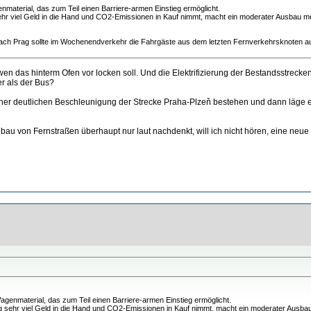
material, das zum Teil einen Barriere-armen Einstieg ermöglicht.
hr viel Geld in die Hand und CO2-Emissionen in Kauf nimmt, macht ein moderater Ausbau meh
g nach Prag sollte im Wochenendverkehr die Fahrgäste aus dem letzten Fernverkehrsknoten a
ge, wen das hinterm Ofen vor locken soll. Und die Elektrifizierung der Bestandsstr
er als der Bus?
 einer deutlichen Beschleunigung der Strecke Praha-Plzeň bestehen und dann läge e
u von Fernstraßen überhaupt nur laut nachdenkt, will ich nicht hören, eine neu
agenmaterial, das zum Teil einen Barriere-armen Einstieg ermöglicht.
 sehr viel Geld in die Hand und CO2-Emissionen in Kauf nimmt, macht ein moderater Ausbau 