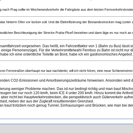
 Zug nach Prag sollte im Wochenendverkehr die Fahrgäste aus dem letzten Fernverkehrsknote
en das hinterm Ofen vor locken soll. Und die Elektrifizierung der Bestandsstrecken mag (unter
r deutlichen Beschleunigung der Strecke Praha-Plzeň bestehen und dann läge es nur noch an 
Gesamtfahrzeit vorgesehen. Das heißt, ein Fahrzeitfaktor von 1 (Bahn zu Bus) läss
 einige Personenzüge). Für die Verkehrsmittelwahl Fernbus zu Bahn ist nicht nur d
abe ich eine ordentliche Toilette an Bord, habe ich ein gastronomisches Angebot.
 Fernstraßen überhaupt nur laut nachdenkt, will ich nicht hören, eine neue Schienenstre
tehenden CO2-Emissionen und Amortisierungszeiträume hinweisen. Ansonsten wird d
zierung weniger Probleme machen. Das ist nur bedingt richtig und man baut Mischv
eugen bei nur noch 120 km/h, beim ICE 4 unter 200 km/h. Hinzu kommt die Anforde
aber nicht bei Hauptverkehrsstrecken, die perspektivisch auch Güterverkehr aufn
ast, neben der aus der Zugkraft resultierenden Grenzlast.
 man baut trotzdem noch genug Tunnel, Einhausungen und Brücken, wie man bei der