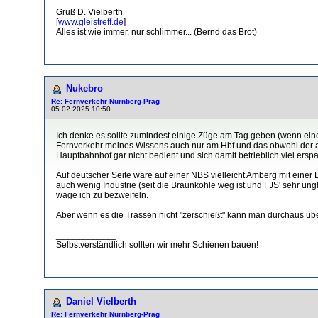
Gruß D. Vielberth
[
www.gleistreff.de
]
Alles ist wie immer, nur schlimmer... (Bernd das Brot)
Nukebro
Re: Fernverkehr Nürnberg-Prag
05.02.2025 10:50
Ich denke es sollte zumindest einige Züge am Tag geben (wenn eine 
Fernverkehr meines Wissens auch nur am Hbf und das obwohl der al
Hauptbahnhof gar nicht bedient und sich damit betrieblich viel ersp
Auf deutscher Seite wäre auf einer NBS vielleicht Amberg mit ein
auch wenig Industrie (seit die Braunkohle weg ist und FJS' sehr ungl
wage ich zu bezweifeln.
Aber wenn es die Trassen nicht "zerschießt" kann man durchaus üb
____________
Selbstverständlich sollten wir mehr Schienen bauen!
Daniel Vielberth
Re: Fernverkehr Nürnberg-Prag