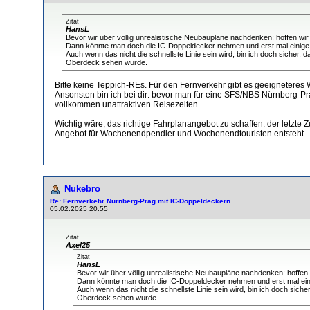
Zitat
HansL
Bevor wir über völlig unrealistische Neubaupläne nachdenken: hoffen w
Dann könnte man doch die IC-Doppeldecker nehmen und erst mal einige Um
Auch wenn das nicht die schnellste Linie sein wird, bin ich doch sicher, 
Oberdeck sehen würde.
Bitte keine Teppich-REs. Für den Fernverkehr gibt es geeigneteres 
Ansonsten bin ich bei dir: bevor man für eine SFS/NBS Nürnberg-Pr
vollkommen unattraktiven Reisezeiten.
Wichtig wäre, das richtige Fahrplanangebot zu schaffen: der letzt
Angebot für Wochenendpendler und Wochenendtouristen entsteht.
Nukebro
Re: Fernverkehr Nürnberg-Prag mit IC-Doppeldeckern
05.02.2025 20:55
Zitat
Axel25
Zitat
HansL
Bevor wir über völlig unrealistische Neubaupläne nachdenken: hoffe
Dann könnte man doch die IC-Doppeldecker nehmen und erst mal einige
Auch wenn das nicht die schnellste Linie sein wird, bin ich doch siche
Oberdeck sehen würde.