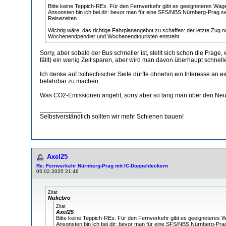
Bitte keine Teppich-REs. Für den Fernverkehr gibt es geeigneteres Wagen
Ansonsten bin ich bei dir: bevor man für eine SFS/NBS Nürnberg-Prag se
Reisezeiten.
Wichtig wäre, das richtige Fahrplanangebot zu schaffen: der letzte Zu
Wochenendpendler und Wochenendtouristen entsteht.
Sorry, aber sobald der Bus schneller ist, stellt sich schon die Fra
fällt) ein wenig Zeit sparen, aber wird man davon überhaupt schnell
Ich denke auf tschechischer Seite dürfte ohnehin ein Interesse an
befahrbar zu machen.
Was CO2-Emissionen angeht, sorry aber so lang man über den Neuba
____________
Selbstverständlich sollten wir mehr Schienen bauen!
Axel25
Re: Fernverkehr Nürnberg-Prag mit IC-Doppeldeckern
05.02.2025 21:46
Zitat
Nukebro
Zitat
Axel25
Bitte keine Teppich-REs. Für den Fernverkehr gibt es geeigneteres W
Ansonsten bin ich bei dir: bevor man für eine SFS/NBS Nürnberg-Prag