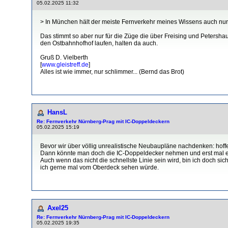
05.02.2025 11:32
> In München hält der meiste Fernverkehr meines Wissens auch nur
Das stimmt so aber nur für die Züge die über Freising und Peters
den Ostbahnhofhof laufen, halten da auch.
Gruß D. Vielberth
[
www.gleistreff.de
]
Alles ist wie immer, nur schlimmer... (Bernd das Brot)
HansL
Re: Fernverkehr Nürnberg-Prag mit IC-Doppeldeckern
05.02.2025 15:19
Bevor wir über völlig unrealistische Neubaupläne nachdenken: hof
Dann könnte man doch die IC-Doppeldecker nehmen und erst mal eini
Auch wenn das nicht die schnellste Linie sein wird, bin ich doch sic
ich gerne mal vom Oberdeck sehen würde.
Axel25
Re: Fernverkehr Nürnberg-Prag mit IC-Doppeldeckern
05.02.2025 19:35