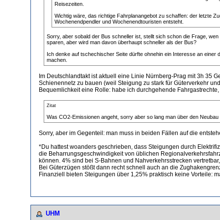
Reisezeiten.
Wichtig wäre, das richtige Fahrplanangebot zu schaffen: der letzte
Wochenendpendler und Wochenendtouristen entsteht.
Sorry, aber sobald der Bus schneller ist, stellt sich schon die Frage, w
sparen, aber wird man davon überhaupt schneller als der Bus?
Ich denke auf tschechischer Seite dürfte ohnehin ein Interesse an eine
machen.
Im Deutschlandtakt ist aktuell eine Linie Nürnberg-Prag mit 3h 35 
Schienennetz zu bauen (weil Steigung zu stark für Güterverkehr und
Bequemlichkeit eine Rolle: habe ich durchgehende Fahrgastrechte, h
Zitat
Was CO2-Emissionen angeht, sorry aber so lang man über den Neubau von
Sorry, aber im Gegenteil: man muss in beiden Fällen auf die ents
*Du hattest woanders geschrieben, dass Steigungen durch Elektrifi
die Beharrungsgeschwindigkeit von üblichen Regionalverkehrsfahrz
können. 4% sind bei S-Bahnen und Nahverkehrsstrecken vertretbar, 
Bei Güterzügen stößt dann recht schnell auch an die Zughakengrenzl
Finanziell bieten Steigungen über 1,25% praktisch keine Vorteile:
UHM