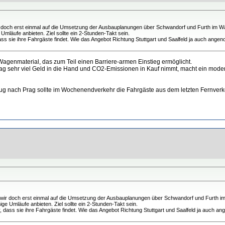
ir doch erst einmal auf die Umsetzung der Ausbauplanungen über Schwandorf und Furth im Wa
läufe anbieten. Ziel sollte ein 2-Stunden-Takt sein.
dass sie ihre Fahrgäste findet. Wie das Angebot Richtung Stuttgart und Saalfeld ja auch angen
Wagenmaterial, das zum Teil einen Barriere-armen Einstieg ermöglicht.
ag sehr viel Geld in die Hand und CO2-Emissionen in Kauf nimmt, macht ein modera
e Zug nach Prag sollte im Wochenendverkehr die Fahrgäste aus dem letzten Fernver
n wir doch erst einmal auf die Umsetzung der Ausbauplanungen über Schwandorf und Furth i
 Umläufe anbieten. Ziel sollte ein 2-Stunden-Takt sein.
r, dass sie ihre Fahrgäste findet. Wie das Angebot Richtung Stuttgart und Saalfeld ja auch an