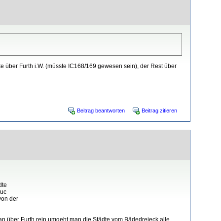
te über Furth i.W. (müsste IC168/169 gewesen sein), der Rest über
Beitrag beantworten
Beitrag zitieren
dte
ouc
von der
an über Furth rein umgeht man die Städte vom Bädedreieck alle.