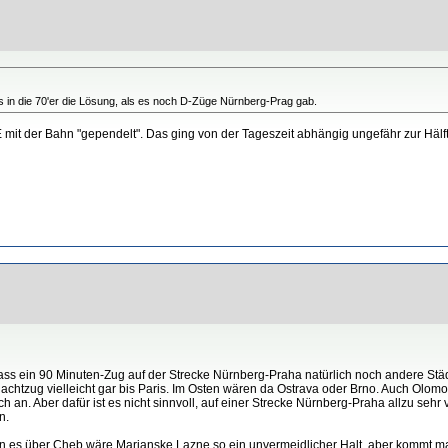
is in die 70'er die Lösung, als es noch D-Züge Nürnberg-Prag gab.
 mit der Bahn "gependelt". Das ging von der Tageszeit abhängig ungefähr zur Hälf
dass ein 90 Minuten-Zug auf der Strecke Nürnberg-Praha natürlich noch andere Stä
 Nachtzug vielleicht gar bis Paris. Im Osten wären da Ostrava oder Brno. Auch Olom
 an. Aber dafür ist es nicht sinnvoll, auf einer Strecke Nürnberg-Praha allzu sehr 
n.
man es über Cheb wäre Marianske Lazne so ein unvermeidlicher Halt, aber kommt m