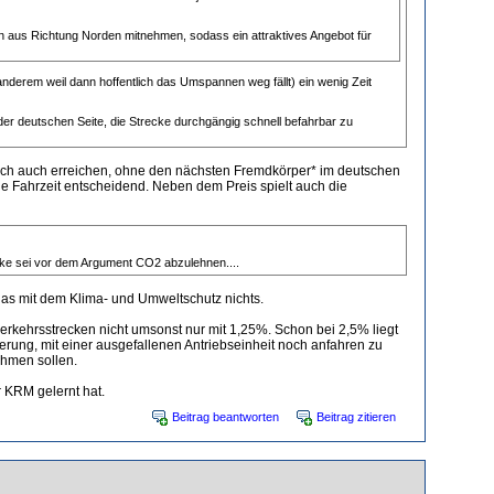
n aus Richtung Norden mitnehmen, sodass ein attraktives Angebot für
 anderem weil dann hoffentlich das Umspannen weg fällt) ein wenig Zeit
der deutschen Seite, die Strecke durchgängig schnell befahrbar zu
t sich auch erreichen, ohne den nächsten Fremdkörper* im deutschen
ie Fahrzeit entscheidend. Neben dem Preis spielt auch die
cke sei vor dem Argument CO2 abzulehnen....
as mit dem Klima- und Umweltschutz nichts.
erkehrsstrecken nicht umsonst nur mit 1,25%. Schon bei 2,5% liegt
rung, mit einer ausgefallenen Antriebseinheit noch anfahren zu
ehmen sollen.
 KRM gelernt hat.
Beitrag beantworten
Beitrag zitieren