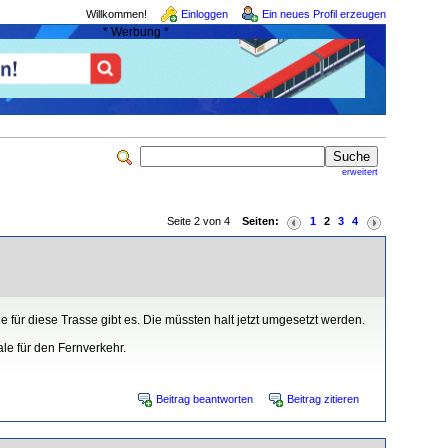
Willkommen!
Einloggen
Ein neues Profil erzeugen
* Werbung *
erweitert
Seite 2 von 4
Seiten:
1
2
3
4
 für diese Trasse gibt es. Die müssten halt jetzt umgesetzt werden.
le für den Fernverkehr.
Beitrag beantworten
Beitrag zitieren