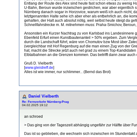
Entlang der Route des Alex sind heute fast schon etwas zu wenig H
U-Bahn, Beroun wurde inzwischen gestrichen, war aber eigentlich 
Nürnberg danach sogar in Horzovice, warum weiß ich auch nicht, da
letztgenannten Halte sehe ich aber eher als entbehrlich an, die kom
gehalten, der Halt auch absolut nötig, weil selbst heute steigt da g
Schnellfahrstrecke m. M. mitnehmen muss: Praha-Smichov, Beroun, P
Ansonsten ein Kurzer Nachtrag zu von Karlsbad ins Landesinnere g
Ebenfeld Erfurt einen Kunstbautenanteil > 50% ergeben. Zum Vergle
durch die Landschaft führt, wäre von Chomutov bzw Most über Zatec 
(vergleichbar mit Hof Regenburg auf die man einen Zug von der Gre
hat, macht die Strecke jetzt auch net grad zu einem Top-Kandidaten 
Elbtalbahnen an die Grenzen kommen. Das betrifft dann zwar auch 
Gruß D. Vielberth
[
www.gleistreff.de
]
Alles ist wie immer, nur schlimmer... (Bernd das Brot)
Daniel Vielberth
Re: Fernverkehr Nürnberg-Prag
04.02.2025 19:12
an schroed
> Das ging von der Tageszeit abhängig ungefähr zur Hälfte über Fu
Das ist so geblieben, die wechseln sich inzwischen im Stundentak