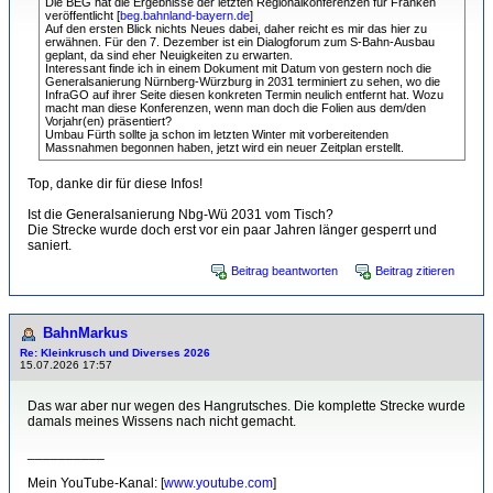
Die BEG hat die Ergebnisse der letzten Regionalkonferenzen für Franken
veröffentlicht [
beg.bahnland-bayern.de
]
Auf den ersten Blick nichts Neues dabei, daher reicht es mir das hier zu
erwähnen. Für den 7. Dezember ist ein Dialogforum zum S-Bahn-Ausbau
geplant, da sind eher Neuigkeiten zu erwarten.
Interessant finde ich in einem Dokument mit Datum von gestern noch die
Generalsanierung Nürnberg-Würzburg in 2031 terminiert zu sehen, wo die
InfraGO auf ihrer Seite diesen konkreten Termin neulich entfernt hat. Wozu
macht man diese Konferenzen, wenn man doch die Folien aus dem/den
Vorjahr(en) präsentiert?
Umbau Fürth sollte ja schon im letzten Winter mit vorbereitenden
Massnahmen begonnen haben, jetzt wird ein neuer Zeitplan erstellt.
Top, danke dir für diese Infos!
Ist die Generalsanierung Nbg-Wü 2031 vom Tisch?
Die Strecke wurde doch erst vor ein paar Jahren länger gesperrt und
saniert.
Beitrag beantworten
Beitrag zitieren
BahnMarkus
Re: Kleinkrusch und Diverses 2026
15.07.2026 17:57
Das war aber nur wegen des Hangrutsches. Die komplette Strecke wurde
damals meines Wissens nach nicht gemacht.
__________
Mein YouTube-Kanal: [
www.youtube.com
]