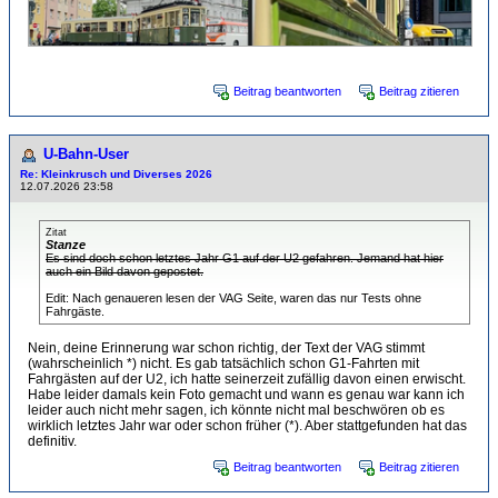
Beitrag beantworten
Beitrag zitieren
U-Bahn-User
Re: Kleinkrusch und Diverses 2026
12.07.2026 23:58
Zitat
Stanze
Es sind doch schon letztes Jahr G1 auf der U2 gefahren. Jemand hat hier
auch ein Bild davon gepostet.
Edit: Nach genaueren lesen der VAG Seite, waren das nur Tests ohne
Fahrgäste.
Nein, deine Erinnerung war schon richtig, der Text der VAG stimmt
(wahrscheinlich *) nicht. Es gab tatsächlich schon G1-Fahrten mit
Fahrgästen auf der U2, ich hatte seinerzeit zufällig davon einen erwischt.
Habe leider damals kein Foto gemacht und wann es genau war kann ich
leider auch nicht mehr sagen, ich könnte nicht mal beschwören ob es
wirklich letztes Jahr war oder schon früher (*). Aber stattgefunden hat das
definitiv.
Beitrag beantworten
Beitrag zitieren