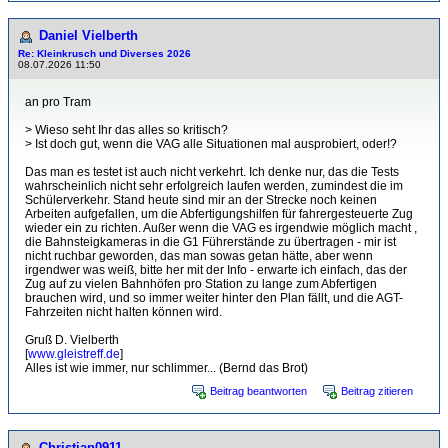
Daniel Vielberth
Re: Kleinkrusch und Diverses 2026
08.07.2026 11:50
an pro Tram
> Wieso seht Ihr das alles so kritisch?
> Ist doch gut, wenn die VAG alle Situationen mal ausprobiert, oder!?
Das man es testet ist auch nicht verkehrt. Ich denke nur, das die Tests
wahrscheinlich nicht sehr erfolgreich laufen werden, zumindest die im
Schülerverkehr. Stand heute sind mir an der Strecke noch keinen
Arbeiten aufgefallen, um die Abfertigungshilfen für fahrergesteuerte Zug
wieder ein zu richten. Außer wenn die VAG es irgendwie möglich macht ,
die Bahnsteigkameras in die G1 Führerstände zu übertragen - mir ist
nicht ruchbar geworden, das man sowas getan hätte, aber wenn
irgendwer was weiß, bitte her mit der Info - erwarte ich einfach, das der
Zug auf zu vielen Bahnhöfen pro Station zu lange zum Abfertigen
brauchen wird, und so immer weiter hinter den Plan fällt, und die AGT-
Fahrzeiten nicht halten können wird.
Gruß D. Vielberth
[
www.gleistreff.de
]
Alles ist wie immer, nur schlimmer... (Bernd das Brot)
Beitrag beantworten
Beitrag zitieren
Christian0911