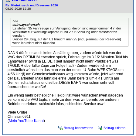
Re: Kleinkrusch und Diverses 2026
08.07.2026 12:28
Zitat
subwayschorsch
Es stehen 35 Fahrzeuge zur Verfügung, davon sind angenommen 4 in der
Werkstatt zur Wartung/Reparatur und 2 für Schulung oder Messfahrten
verplant.
Bleiben 29 übrig, auf der U1 braucht man 25 (incl. planmäßíger Reserven)
wenn ich micht nicht täusche.
DANN dürfte es auch keine Ausfälle geben, zudem würde ich von der
VAG das OPTIMUM erwarten sprich, Fahrzeuge im 3 1/2 Minuten-Takt bis
Langwasser (wird ja LEIDER seit langem nicht mehr Praktiziert was
TÄGLICH überfüllte Züge zur Folge hat!) - Zudem würde ich mir
persönlich wünschen das man von der ersten U-Bahn WERKTAGS um
4:56 Uhr(!) am Gemeinschaftshaus weg kommen würde, jetzt während
der Bauarbeiten Maxi fährt die erste Bahn bereits um 4:41 Uhr(!) am
Gemeinschaftshaus und selbst DIESE BAHN war schon sehr voll
überraschender weiße!
Ein wenig mehr betriebliche Flexibilität wäre wünschenswert dagegen
verkommt die VAG täglich mehr zu dem was wir bereits bei anderen
Betrieben erleben, schlechte Infos, schlechter Service usw!
Viele Grüße
Christian0911
(
Mein YouTube-Kanal
)
Beitrag beantworten
Beitrag zitieren