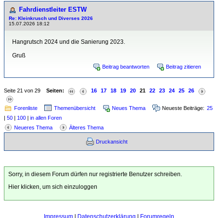
Fahrdienstleiter ESTW
Re: Kleinkrusch und Diverses 2026
15.07.2026 18:12
Hangrutsch 2024 und die Sanierung 2023.
Gruß
Beitrag beantworten
Beitrag zitieren
Seite 21 von 29
Seiten:
16
17
18
19
20
21
22
23
24
25
26
Forenliste
Themenübersicht
Neues Thema
Neueste Beiträge:
25
|
50
|
100
|
in allen Foren
Neueres Thema
Älteres Thema
Druckansicht
Sorry, in diesem Forum dürfen nur registrierte Benutzer schreiben.
Hier klicken, um sich einzuloggen
Impressum
|
Datenschutzerklärung
|
Forumregeln