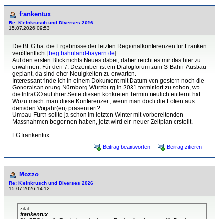
frankentux
Re: Kleinkrusch und Diverses 2026
15.07.2026 09:53
Die BEG hat die Ergebnisse der letzten Regionalkonferenzen für Franken
veröffentlicht [
beg.bahnland-bayern.de
]
Auf den ersten Blick nichts Neues dabei, daher reicht es mir das hier zu
erwähnen. Für den 7. Dezember ist ein Dialogforum zum S-Bahn-Ausbau
geplant, da sind eher Neuigkeiten zu erwarten.
Interessant finde ich in einem Dokument mit Datum von gestern noch die
Generalsanierung Nürnberg-Würzburg in 2031 terminiert zu sehen, wo
die InfraGO auf ihrer Seite diesen konkreten Termin neulich entfernt hat.
Wozu macht man diese Konferenzen, wenn man doch die Folien aus
dem/den Vorjahr(en) präsentiert?
Umbau Fürth sollte ja schon im letzten Winter mit vorbereitenden
Massnahmen begonnen haben, jetzt wird ein neuer Zeitplan erstellt.
LG frankentux
Beitrag beantworten
Beitrag zitieren
Mezzo
Re: Kleinkrusch und Diverses 2026
15.07.2026 14:12
Zitat
frankentux