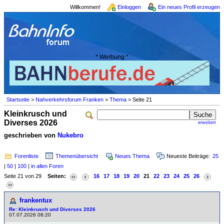
Willkommen!
Einloggen
Ein neues Profil erzeugen
* Werbung *
Startseite
>
Nahverkehrsforum Franken
>
Thema
> Seite 21
Kleinkrusch und
Diverses 2026
erweitert
geschrieben von
Nukebro
Forenliste
Themenübersicht
Neues Thema
Neueste Beiträge:
25
|
50
|
100
|
in allen Foren
Seite 21 von 29
Seiten:
16
17
18
19
20
21
22
23
24
25
26
frankentux
Re: Kleinkrusch und Diverses 2026
07.07.2026 08:20