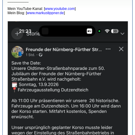
__________
Mein YouTube-Kanal: [
www.youtube.com
]
Mein Blog: [
www.markustippner.de
]