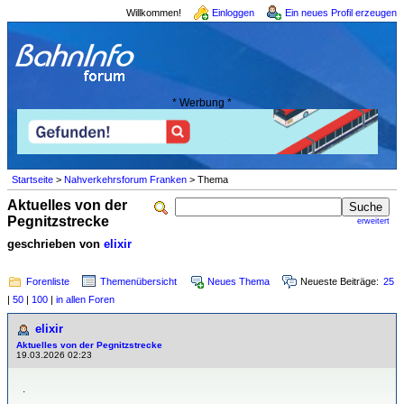
Willkommen!
Einloggen
Ein neues Profil erzeugen
* Werbung *
Startseite
>
Nahverkehrsforum Franken
> Thema
Aktuelles von der
Pegnitzstrecke
erweitert
geschrieben von
elixir
Forenliste
Themenübersicht
Neues Thema
Neueste Beiträge:
25
|
50
|
100
|
in allen Foren
elixir
Aktuelles von der Pegnitzstrecke
19.03.2026 02:23
.