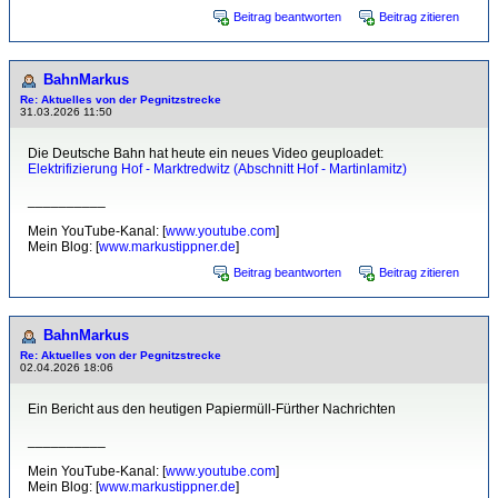
Beitrag beantworten
Beitrag zitieren
BahnMarkus
Re: Aktuelles von der Pegnitzstrecke
31.03.2026 11:50
Die Deutsche Bahn hat heute ein neues Video geuploadet:
Elektrifizierung Hof - Marktredwitz (Abschnitt Hof - Martinlamitz)
__________
Mein YouTube-Kanal: [
www.youtube.com
]
Mein Blog: [
www.markustippner.de
]
Beitrag beantworten
Beitrag zitieren
BahnMarkus
Re: Aktuelles von der Pegnitzstrecke
02.04.2026 18:06
Ein Bericht aus den heutigen Papiermüll-Fürther Nachrichten
__________
Mein YouTube-Kanal: [
www.youtube.com
]
Mein Blog: [
www.markustippner.de
]