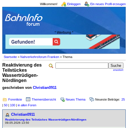
Willkommen!
Einloggen
Ein neues Profil erzeugen
* Werbung *
Startseite
>
Nahverkehrsforum Franken
> Thema
Reaktivierung des
Teilstückes
erweitert
Wassertrüdigen-
Nördlingen
geschrieben von
Christian0911
Forenliste
Themenübersicht
Neues Thema
Neueste Beiträge:
25
|
50
|
100
|
in allen Foren
Christian0911
Reaktivierung des Teilstückes Wassertrüdigen-Nördlingen
09.05.2026 13:50