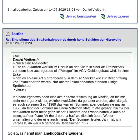
3 mal bearbeitet. Zuletzt am 14.07.2026 18:58 von Daniel Vielberth.
Beitrag beantworten
Beitrag zitieren
laufer
Re: Einstellung des Straßenbahnbetrieb durch hohe Schäden der Hitzewelle
15.07.2026 06:23
Zitat
Daniel Vielberth
> Noch eine Anektdote:
> For ca. 8 Jahren war ich im Urlaub an der Küste in einer Art Freizeitpark,
von dem jetzt auch gerade ein "Ableger" im VGN-Gebiet gebaut wird. In einer
Ecke
> gab es so eine Art Gartenbereich, in dem so Stecker wie zur Beschriftung
von Pflanzenarten waren. Nur anstatt Pflanzennamen standen lustige
Sprüche auf
> diesen.
Ich habe irgendwo noch eine alte Kasette "Stimmung an Rhein", ich bin mir
nicht mehr ganz sicher, welche zwei Jahre da genannt wurden, aber da gab
es auch so einen Gag "1969 das war ein Sommer, aber denken sie mal an
1968, da fand der Sommer an einem Mittwoch statt..." Wie gesagt, bin mir bei
den Jahren nicht mehr ganz sicher. Flanders and Swann hatten ja auch so
einen, auf der Platte "At the drop of a hat" wo die sich übers Wetter
unterhalten und der eine auch meint: "Den Sommer letztes Jahr hab ich
verpasst, da war ich gerade im Badezimmer..." ;-)
So etwas nennt man
anekdotische Evidenz
: