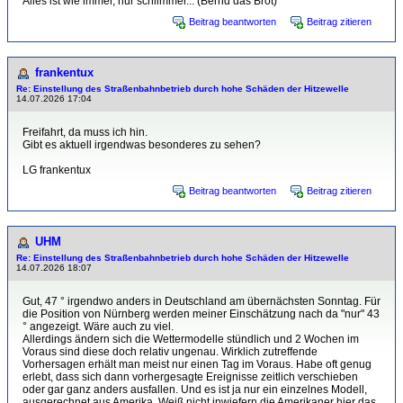
Alles ist wie immer, nur schlimmer... (Bernd das Brot)
Beitrag beantworten
Beitrag zitieren
frankentux
Re: Einstellung des Straßenbahnbetrieb durch hohe Schäden der Hitzewelle
14.07.2026 17:04
Freifahrt, da muss ich hin.
Gibt es aktuell irgendwas besonderes zu sehen?
LG frankentux
Beitrag beantworten
Beitrag zitieren
UHM
Re: Einstellung des Straßenbahnbetrieb durch hohe Schäden der Hitzewelle
14.07.2026 18:07
Gut, 47 ° irgendwo anders in Deutschland am übernächsten Sonntag. Für
die Position von Nürnberg werden meiner Einschätzung nach da "nur" 43
° angezeigt. Wäre auch zu viel.
Allerdings ändern sich die Wettermodelle stündlich und 2 Wochen im
Voraus sind diese doch relativ ungenau. Wirklich zutreffende
Vorhersagen erhält man meist nur einen Tag im Voraus. Habe oft genug
erlebt, dass sich dann vorhergesagte Ereignisse zeitlich verschieben
oder gar ganz anders ausfallen. Und es ist ja nur ein einzelnes Modell,
ausgerechnet aus Amerika. Weiß nicht inwiefern die Amerikaner hier das