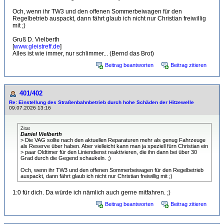
Och, wenn ihr TW3 und den offenen Sommerbeiwagen für den
Regelbetrieb auspackt, dann fährt glaub ich nicht nur Christian freiwillig
mit ;)
Gruß D. Vielberth
[
www.gleistreff.de
]
Alles ist wie immer, nur schlimmer... (Bernd das Brot)
Beitrag beantworten
Beitrag zitieren
401/402
Re: Einstellung des Straßenbahnbetrieb durch hohe Schäden der Hitzewelle
09.07.2026 13:16
Zitat
Daniel Vielberth
> Die VAG sollte nach den aktuellen Reparaturen mehr als genug Fahrzeuge
als Reserve über haben. Aber vielleicht kann man ja speziell fürn Christian ein
> paar Oldtimer für den Liniendienst reaktivieren, die ihn dann bei über 30
Grad durch die Gegend schaukeln. ;)
Och, wenn ihr TW3 und den offenen Sommerbeiwagen für den Regelbetrieb
auspackt, dann fährt glaub ich nicht nur Christian freiwillig mit ;)
1:0 für dich. Da würde ich nämlich auch gerne mitfahren. ;)
Beitrag beantworten
Beitrag zitieren