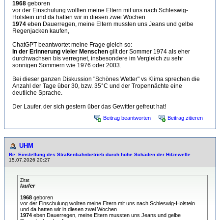
1968
geboren
vor der Einschulung wollten meine Eltern mit uns nach Schleswig-
Holstein und da hatten wir in diesen zwei Wochen
1974
eben Dauerregen, meine Eltern mussten uns Jeans und gelbe
Regenjacken kaufen,
ChatGPT beantwortet meine Frage gleich so:
In der Erinnerung vieler Menschen
gilt der Sommer 1974 als eher
durchwachsen bis verregnet, insbesondere im Vergleich zu sehr
sonnigen Sommern wie 1976 oder 2003.
Bei dieser ganzen Diskussion "Schönes Wetter" vs Klima sprechen die
Anzahl der Tage über 30, bzw. 35°C und der Tropennächte eine
deutliche Sprache.
Der Laufer, der sich gestern über das Gewitter gefreut hat!
Beitrag beantworten
Beitrag zitieren
UHM
Re: Einstellung des Straßenbahnbetrieb durch hohe Schäden der Hitzewelle
15.07.2026 20:27
Zitat
laufer
1968
geboren
vor der Einschulung wollten meine Eltern mit uns nach Schleswig-Holstein
und da hatten wir in diesen zwei Wochen
1974
eben Dauerregen, meine Eltern mussten uns Jeans und gelbe