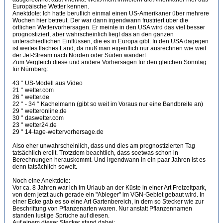
Europäische Wetter kennen.
Anektdote: Ich hatte beruflich einmal einen US-Amerikaner über mehrere
Wochen hier betreut. Der war dann irgendwann frustriert über die
örtlichen Wettervorhersagen. Er meinte in den USA wird das viel besser
prognostiziert, aber wahrscheinlich liegt das an den ganzen
unterschiedlichen Einflüssen, die es in Europa gibt. In den USA dagegen
ist weites flaches Land, da muß man eigentlich nur ausrechnen wie weit
der Jet-Stream nach Norden oder Süden wandert.
Zum Vergleich diese und andere Vorhersagen für den gleichen Sonntag
für Nürnberg:
43 ° US-Modell aus Video
21 ° wetter.com
26 ° wetter.de
22 ° - 34 ° Kachelmann (gibt so weit im Voraus nur eine Bandbreite an)
29 ° wetteronline.de
30 ° daswetter.com
23 ° wetter24.de
29 ° 14-tage-wettervorhersage.de
Also eher unwahrscheinlich, dass und dies am prognostizierten Tag
tatsächlich ereilt. Trotzdem beachtlich, dass soetwas schon in
Berechnungen herauskommt. Und irgendwann in ein paar Jahren ist es
denn tatsächlich soweit.
Noch eine Anektdote:
Vor ca. 8 Jahren war ich im Urlaub an der Küste in einer Art Freizeitpark,
von dem jetzt auch gerade ein "Ableger" im VGN-Gebiet gebaut wird. In
einer Ecke gab es so eine Art Gartenbereich, in dem so Stecker wie zur
Beschriftung von Pflanzenarten waren. Nur anstatt Pflanzennamen
standen lustige Sprüche auf diesen.
Auf einem dieser Stecker stand dabei: