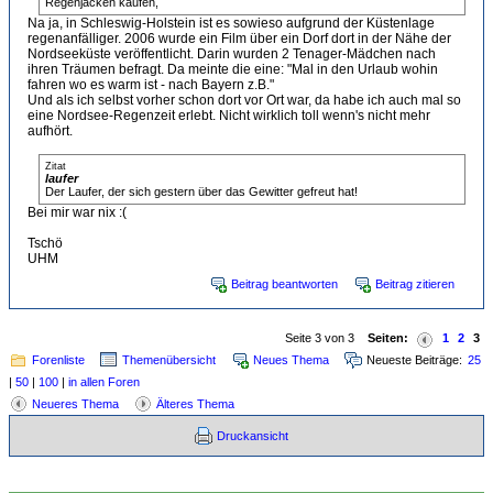
Regenjacken kaufen,
Na ja, in Schleswig-Holstein ist es sowieso aufgrund der Küstenlage
regenanfälliger. 2006 wurde ein Film über ein Dorf dort in der Nähe der
Nordseeküste veröffentlicht. Darin wurden 2 Tenager-Mädchen nach
ihren Träumen befragt. Da meinte die eine: "Mal in den Urlaub wohin
fahren wo es warm ist - nach Bayern z.B."
Und als ich selbst vorher schon dort vor Ort war, da habe ich auch mal so
eine Nordsee-Regenzeit erlebt. Nicht wirklich toll wenn's nicht mehr
aufhört.
Zitat
laufer
Der Laufer, der sich gestern über das Gewitter gefreut hat!
Bei mir war nix :(
Tschö
UHM
Beitrag beantworten
Beitrag zitieren
Seite 3 von 3
Seiten:
1
2
3
Forenliste
Themenübersicht
Neues Thema
Neueste Beiträge:
25
|
50
|
100
|
in allen Foren
Neueres Thema
Älteres Thema
Druckansicht