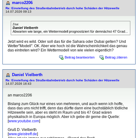
marco2206
Re: Einstellung des Straßenbahnbetrieb durch hohe Schäden der Hitzewelle
14.07.2026 09:13
Zitat
Daniel Vielberth
Abwarten wie lange, ein Wettermodell prognostiziert für demnächst 47 Grad...
Jetzt wird es wild. Oder soll das für die Sahara oder Dubai gelten? Und
Wetter"Modell". OK. Aber wie hoch ist die Wahrscheinlichkeit das genau
das eintreten wird? Ein Wettermodell von wie vielen eigentlich?
Beitrag beantworten
Beitrag zitieren
Daniel Vielberth
Re: Einstellung des Straßenbahnbetrieb durch hohe Schäden der Hitzewelle
14.07.2026 16:43
an marco2206
Bislang zum Glück nur eines von mehreren, und auch wenn ich hoffe,
dass das uns nicht trifft, denn das dürfte dann eine buchstäblich tödliche
Hitzewelle sein, aber es steht im Raum und bis 47 Grad wären
physikalisch in Europa möglich. Aber ich gebe dir gerne die Quelle:
[
www.youtube.com
]
Gruß D. Vielberth
[
www.gleistreff.de
]