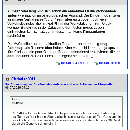
08.07.2026 22:12
Auf kurz oder lang wird sich schon ein Abnehmer für die Variobahnen
finden - vermutlich im osteuropäischen Ausland. Die Dinger mögen zwar
für unsere Verhältnisse "durch" sein, aber es gibt dennoch viele
Verkehrsbetriebe, die mit viel Pfiff in der Werkstatt und - zum Glück -
weniger Bürokratie in der Zulassung den Kisten neues Leben
einhauchen könnten. Zudem müsste man keine Klimaanlagen
nachrüsten.
Die VAG sollte nach den aktuellen Reparaturen mehr als genug
Fahrzeuge als Reserve über haben. Aber vielleicht kann man ja speziell
fürn Christian ein paar Oldtimer für den Liniendienst reaktivieren, die ihn
dann bei über 30 Grad durch die Gegend schaukeln. ;)
Beitrag beantworten
Beitrag zitieren
Christian0911
Re: Einstellung des Straßenbahnbetrieb durch hohe Schäden der Hitzewelle
09.07.2026 04:19
Zitat
401/402
Die VAG sollte nach den aktuellen Reparaturen mehr als genug Fahrzeuge
als Reserve über haben. Aber vielleicht kann man ja speziell fürn Christian ein
paar Oldtimer für den Liniendienst reaktivieren, die ihn dann bei über 30 Grad
durch die Gegend schaukeln. ;)