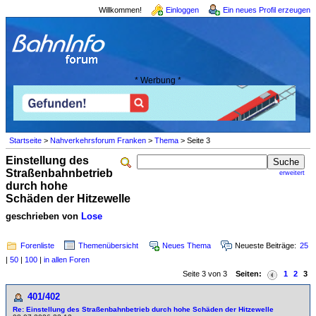
Willkommen!
Einloggen
Ein neues Profil erzeugen
* Werbung *
Startseite
>
Nahverkehrsforum Franken
>
Thema
> Seite 3
Einstellung des
Straßenbahnbetrieb
erweitert
durch hohe
Schäden der Hitzewelle
geschrieben von
Lose
Forenliste
Themenübersicht
Neues Thema
Neueste Beiträge:
25
|
50
|
100
|
in allen Foren
Seite 3 von 3
Seiten:
1
2
3
401/402
Re: Einstellung des Straßenbahnbetrieb durch hohe Schäden der Hitzewelle