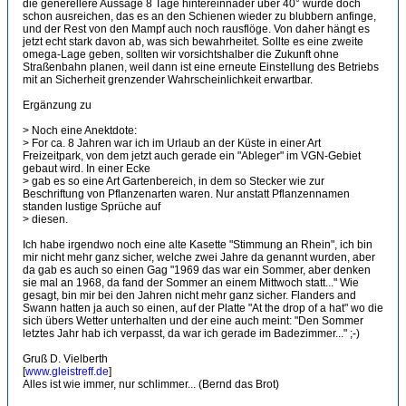
die generellere Aussage 8 Tage hintereinnader über 40° würde doch
schon ausreichen, das es an den Schienen wieder zu blubbern anfinge,
und der Rest von den Mampf auch noch rausflöge. Von daher hängt es
jetzt echt stark davon ab, was sich bewahrheitet. Sollte es eine zweite
omega-Lage geben, sollten wir vorsichtshalber die Zukunft ohne
Straßenbahn planen, weil dann ist eine erneute Einstellung des Betriebs
mit an Sicherheit grenzender Wahrscheinlichkeit erwartbar.
Ergänzung zu
> Noch eine Anektdote:
> For ca. 8 Jahren war ich im Urlaub an der Küste in einer Art
Freizeitpark, von dem jetzt auch gerade ein "Ableger" im VGN-Gebiet
gebaut wird. In einer Ecke
> gab es so eine Art Gartenbereich, in dem so Stecker wie zur
Beschriftung von Pflanzenarten waren. Nur anstatt Pflanzennamen
standen lustige Sprüche auf
> diesen.
Ich habe irgendwo noch eine alte Kasette "Stimmung an Rhein", ich bin
mir nicht mehr ganz sicher, welche zwei Jahre da genannt wurden, aber
da gab es auch so einen Gag "1969 das war ein Sommer, aber denken
sie mal an 1968, da fand der Sommer an einem Mittwoch statt..." Wie
gesagt, bin mir bei den Jahren nicht mehr ganz sicher. Flanders and
Swann hatten ja auch so einen, auf der Platte "At the drop of a hat" wo die
sich übers Wetter unterhalten und der eine auch meint: "Den Sommer
letztes Jahr hab ich verpasst, da war ich gerade im Badezimmer..." ;-)
Gruß D. Vielberth
[
www.gleistreff.de
]
Alles ist wie immer, nur schlimmer... (Bernd das Brot)