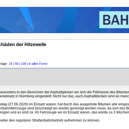
chäden der Hitzewelle
träge:
25
|
50
|
100
|
in allen Foren
sonders in den Bereichen der Asphaltgleisen wo sich die Füllmasse des Bitumen
eriebnetz in Nürnberg eingestellt. Nicht nur das, auch Asphaltdecken sind an man
ag (27.06.2026) im Einsatz waren, hat durch das ausgelöste Bitumen alle einges
ßenbahnfahrzeuge sind beschädigt wo wieder gereinigt werden muss, da sich das Bit
nigen und es sind ca. 40 Fahrzeuge wo im Einsatz waren, das würde ca 3 Wochen d
chneller den regulären Straßenbahnbetrieb aufnehmen zu können.