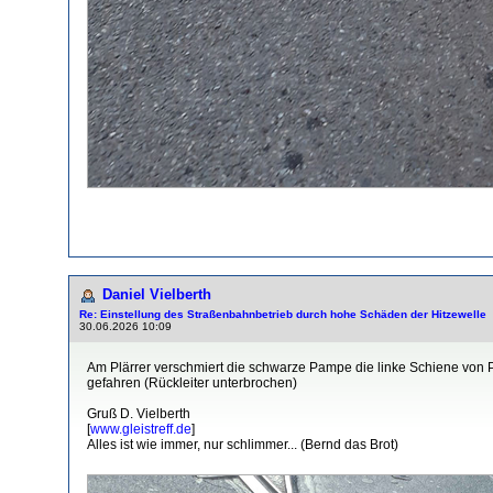
Daniel Vielberth
Re: Einstellung des Straßenbahnbetrieb durch hohe Schäden der Hitzewelle
30.06.2026 10:09
Am Plärrer verschmiert die schwarze Pampe die linke Schiene von Pl
gefahren (Rückleiter unterbrochen)
Gruß D. Vielberth
[
www.gleistreff.de
]
Alles ist wie immer, nur schlimmer... (Bernd das Brot)