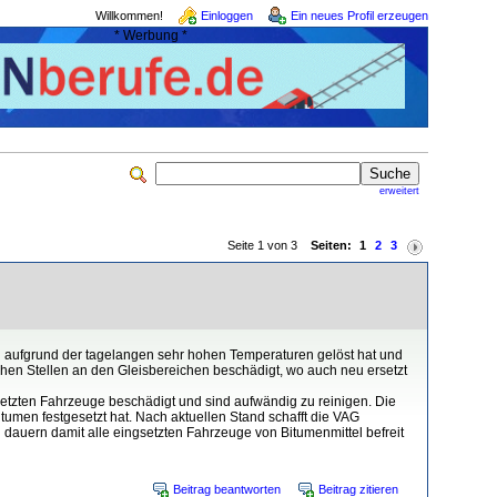
Willkommen!
Einloggen
Ein neues Profil erzeugen
* Werbung *
erweitert
Seite 1 von 3
Seiten:
1
2
3
 aufgrund der tagelangen sehr hohen Temperaturen gelöst hat und
chen Stellen an den Gleisbereichen beschädigt, wo auch neu ersetzt
etzten Fahrzeuge beschädigt und sind aufwändig zu reinigen. Die
umen festgesetzt hat. Nach aktuellen Stand schafft die VAG
auern damit alle eingsetzten Fahrzeuge von Bitumenmittel befreit
Beitrag beantworten
Beitrag zitieren