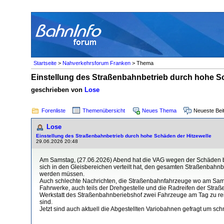
Startseite
>
Nahverkehrsforum Franken
> Thema
Einstellung des Straßenbahnbetrieb durch hohe S
geschrieben von
Lose
Forenliste
Themenübersicht
Neues Thema
Neueste Bei
Lose
Einstellung des Straßenbahnbetrieb durch hohe Schäden der Hitzewelle
29.06.2026 20:48
Am Samstag, (27.06.2026) Abend hat die VAG wegen der Schäden be
sich in den Gleisbereichen verteilt hat, den gesamten Straßenbahnb
werden müssen.
Auch schlechte Nachrichten, die Straßenbahnfahrzeuge wo am Samst
Fahrwerke, auch teils der Drehgestelle und die Radreifen der Stra
Werkstatt des Straßenbahnberiebshof zwei Fahrzeuge am Tag zu rei
sind.
Jetzt sind auch aktuell die Abgestellten Variobahnen gefragt um s