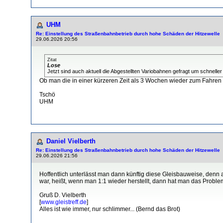
UHM
Re: Einstellung des Straßenbahnbetrieb durch hohe Schäden der Hitzewelle
29.06.2026 20:56
Zitat
Lose
Jetzt sind auch aktuell die Abgestellten Variobahnen gefragt um schnel
Ob man die in einer kürzeren Zeit als 3 Wochen wieder zum Fahren
Tschö
UHM
Daniel Vielberth
Re: Einstellung des Straßenbahnbetrieb durch hohe Schäden der Hitzewelle
29.06.2026 21:56
Hoffentlich unterlässt man dann künftig diese Gleisbauweise, den
war, heißt, wenn man 1:1 wieder herstellt, dann hat man das Problem 
Gruß D. Vielberth
[
www.gleistreff.de
]
Alles ist wie immer, nur schlimmer... (Bernd das Brot)