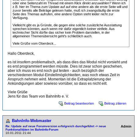
oder eine Seitenzahl im Thread mit einem Klick direkt anzuwählen? Wenn ich
z.B. hier im Thema zum Update auf auf eine andere als die erste Seite will und
zuvor bereits alle Beiträge gelesen hatte, muß ich zwangsläufig die erste
Seite des Themas aufrufen, eine andere Option steht leider nicht zur
Verfügung.
Vielleicht gibt es ja Gründe, die gegen eine solche zusätzliche Ausstattung
sprechen könnten, auch wenn mir dafür eigentlich keiner einfiele. Aus
technischer Sicht dürfte das sicher kein Problem darstellen, in der
allgemeinen Themenübersicht geht's schließlich auch.
Viele Grüße vom Oberdeck...
Hallo Oberdeck,
es ist insofern problematisch, als dass dies das Modul nicht vorsieht und
es erst programmiert werden müsste. Dies ist zwar schon geschehen,
aber ich muss es erst noch gut testen - auch bezüglich der
verschiedenen Modul-Einstellmöglichkeiten, was noch etwas Zeit in
Anspruch nehmen wird. Momentan ist die Extraplatzierung der
Ankündigungen aber sowieso vorrüber, so dass es nicht eilt.
Viele Grüße
Jens für das Team von BahnInfo e. V.
Beitrag beantworten
Beitrag zitieren
BahnInfo-Webmaster
Re: Update auf neue Forumversion erfolgreich durchgeführt -> neue
Admin
Funktionalitäten im BahnInfo-Forum
10.01.2011 21:44