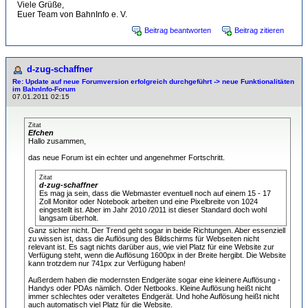
Viele Grüße,
Euer Team von BahnInfo e. V.
Beitrag beantworten
Beitrag zitieren
d-zug-schaffner
Re: Update auf neue Forumversion erfolgreich durchgeführt -> neue Funktionalitäten
im BahnInfo-Forum
07.01.2011 02:15
Zitat
Efchen
Hallo zusammen,
das neue Forum ist ein echter und angenehmer Fortschritt.
Zitat
d-zug-schaffner
Es mag ja sein, dass die Webmaster eventuell noch auf einem 15 - 17
Zoll Monitor oder Notebook arbeiten und eine Pixelbreite von 1024
eingestellt ist. Aber im Jahr 2010 /2011 ist dieser Standard doch wohl
langsam überholt.
Ganz sicher nicht. Der Trend geht sogar in beide Richtungen. Aber essenziell
zu wissen ist, dass die Auflösung des Bildschirms für Webseiten nicht
relevant ist. Es sagt nichts darüber aus, wie viel Platz für eine Website zur
Verfügung steht, wenn die Auflösung 1600px in der Breite hergibt. Die Website
kann trotzdem nur 741px zur Verfügung haben!
Außerdem haben die modernsten Endgeräte sogar eine kleinere Auflösung -
Handys oder PDAs nämlich. Oder Netbooks. Kleine Auflösung heißt nicht
immer schlechtes oder veraltetes Endgerät. Und hohe Auflösung heißt nicht
auch automatisch viel Platz für die Website.