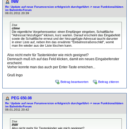
INW
Re: Update auf neue Forumversion erfolgreich durchgeführt -> neue Funktionalitäten
im BahnInfo-Forum
08.01.2011 20:39
Zitat
clime
Die eigentliche Vorgehensweise: einen Empfänger eingeben, Schaltfläche
"Adressat hinzufügen" klicken, kurz warten. Darauf erscheint das Eingabefeld
sowie die Schaltfläche erneut und der hinzugefügte Adressat taucht darunter
in einer Liste auf, neben ihm das erwähnte "Einbahnstraßenschild", womit
man ihn wieder aus der Liste löschen kann.
Also nicht mehr für Tastenkinder wie mich geeignet?
Demnach muß ich auf das Feld klicken, damit ein neues Eingabefenster
erscheint.
Vorher konnte man das auch per Enter-Taste erreichen...
Gruß Ingo
Beitrag beantworten
Beitrag zitieren
PEG 650.08
Re: Update auf neue Forumversion erfolgreich durchgeführt -> neue Funktionalitäten
im BahnInfo-Forum
08.01.2011 20:42
Zitat
INW
Also nicht mehr für Tastenkinder wie mich geeignet?