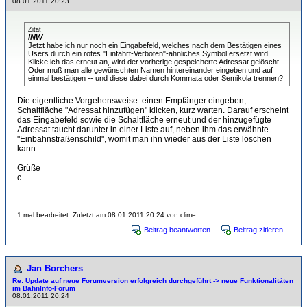
08.01.2011 20:23
Zitat
INW
Jetzt habe ich nur noch ein Eingabefeld, welches nach dem Bestätigen eines
Users durch ein rotes "Einfahrt-Verboten"-ähnliches Symbol ersetzt wird.
Klicke ich das erneut an, wird der vorherige gespeicherte Adressat gelöscht.
Oder muß man alle gewünschten Namen hintereinander eingeben und auf
einmal bestätigen -- und diese dabei durch Kommata oder Semikola trennen?
Die eigentliche Vorgehensweise: einen Empfänger eingeben,
Schaltfläche "Adressat hinzufügen" klicken, kurz warten. Darauf erscheint
das Eingabefeld sowie die Schaltfläche erneut und der hinzugefügte
Adressat taucht darunter in einer Liste auf, neben ihm das erwähnte
"Einbahnstraßenschild", womit man ihn wieder aus der Liste löschen
kann.
Grüße
c.
1 mal bearbeitet. Zuletzt am 08.01.2011 20:24 von clime.
Beitrag beantworten
Beitrag zitieren
Jan Borchers
Re: Update auf neue Forumversion erfolgreich durchgeführt -> neue Funktionalitäten
im BahnInfo-Forum
08.01.2011 20:24