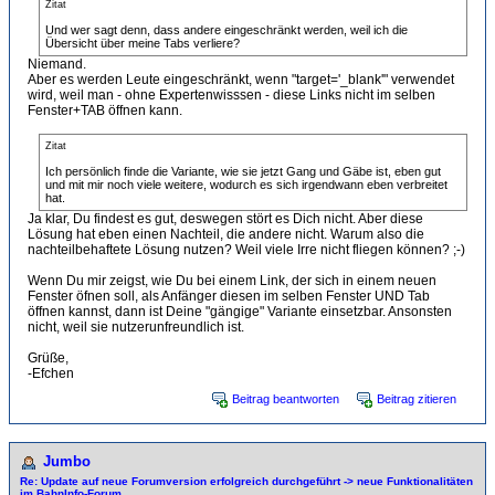
Zitat
Und wer sagt denn, dass andere eingeschränkt werden, weil ich die
Übersicht über meine Tabs verliere?
Niemand.
Aber es werden Leute eingeschränkt, wenn "target='_blank'" verwendet
wird, weil man - ohne Expertenwisssen - diese Links nicht im selben
Fenster+TAB öffnen kann.
Zitat
Ich persönlich finde die Variante, wie sie jetzt Gang und Gäbe ist, eben gut
und mit mir noch viele weitere, wodurch es sich irgendwann eben verbreitet
hat.
Ja klar, Du findest es gut, deswegen stört es Dich nicht. Aber diese
Lösung hat eben einen Nachteil, die andere nicht. Warum also die
nachteilbehaftete Lösung nutzen? Weil viele Irre nicht fliegen können? ;-)
Wenn Du mir zeigst, wie Du bei einem Link, der sich in einem neuen
Fenster öfnen soll, als Anfänger diesen im selben Fenster UND Tab
öffnen kannst, dann ist Deine "gängige" Variante einsetzbar. Ansonsten
nicht, weil sie nutzerunfreundlich ist.
Grüße,
-Efchen
Beitrag beantworten
Beitrag zitieren
Jumbo
Re: Update auf neue Forumversion erfolgreich durchgeführt -> neue Funktionalitäten
im BahnInfo-Forum