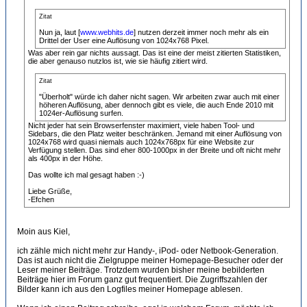
Zitat
Nun ja, laut [
www.webhits.de
] nutzen derzeit immer noch mehr als ein
Drittel der User eine Auflösung von 1024x768 Pixel.
Was aber rein gar nichts aussagt. Das ist eine der meist zitierten Statistiken,
die aber genauso nutzlos ist, wie sie häufig zitiert wird.
Zitat
"Überholt" würde ich daher nicht sagen. Wir arbeiten zwar auch mit einer
höheren Auflösung, aber dennoch gibt es viele, die auch Ende 2010 mit
1024er-Auflösung surfen.
Nicht jeder hat sein Browserfenster maximiert, viele haben Tool- und
Sidebars, die den Platz weiter beschränken. Jemand mit einer Auflösung von
1024x768 wird quasi niemals auch 1024x768px für eine Website zur
Verfügung stellen. Das sind eher 800-1000px in der Breite und oft nicht mehr
als 400px in der Höhe.
Das wollte ich mal gesagt haben :-)
Liebe Grüße,
-Efchen
Moin aus Kiel,
ich zähle mich nicht mehr zur Handy-, iPod- oder Netbook-Generation.
Das ist auch nicht die Zielgruppe meiner Homepage-Besucher oder der
Leser meiner Beiträge. Trotzdem wurden bisher meine bebilderten
Beiträge hier im Forum ganz gut frequentiert. Die Zugriffszahlen der
Bilder kann ich aus den Logfiles meiner Homepage ablesen.