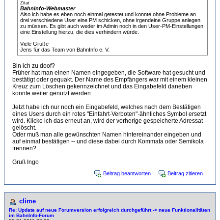
Zitat
BahnInfo-Webmaster
Also ich habe es eben noch einmal getestet und konnte ohne Probleme an
drei verschiedene User eine PM schicken, ohne irgendeine Gruppe anlegen
zu müssen. Es gibt auch weder im Admin noch in den User-PM-Einstellungen
eine Einstellung hierzu, die dies verhindern würde.
Viele Grüße
Jens für das Team von BahnInfo e. V.
Bin ich zu doof?
Früher hat man einen Namen eingegeben, die Software hat gesucht und
bestätigt oder gequakt. Der Name des Empfängers war mit einem kleinen
Kreuz zum Löschen gekennzeichnet und das Eingabefeld daneben
konnte weiter genutzt werden.
Jetzt habe ich nur noch ein Eingabefeld, welches nach dem Bestätigen
eines Users durch ein rotes "Einfahrt-Verboten"-ähnliches Symbol ersetzt
wird. Klicke ich das erneut an, wird der vorherige gespeicherte Adressat
gelöscht.
Oder muß man alle gewünschten Namen hintereinander eingeben und
auf einmal bestätigen -- und diese dabei durch Kommata oder Semikola
trennen?
Gruß Ingo
Beitrag beantworten
Beitrag zitieren
clime
Re: Update auf neue Forumversion erfolgreich durchgeführt -> neue Funktionalitäten
im BahnInfo-Forum