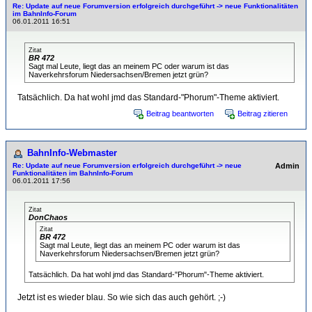
Re: Update auf neue Forumversion erfolgreich durchgeführt -> neue Funktionalitäten
im BahnInfo-Forum
06.01.2011 16:51
Zitat
BR 472
Sagt mal Leute, liegt das an meinem PC oder warum ist das
Naverkehrsforum Niedersachsen/Bremen jetzt grün?
Tatsächlich. Da hat wohl jmd das Standard-"Phorum"-Theme aktiviert.
Beitrag beantworten
Beitrag zitieren
BahnInfo-Webmaster
Re: Update auf neue Forumversion erfolgreich durchgeführt -> neue
Admin
Funktionalitäten im BahnInfo-Forum
06.01.2011 17:56
Zitat
DonChaos
Zitat
BR 472
Sagt mal Leute, liegt das an meinem PC oder warum ist das
Naverkehrsforum Niedersachsen/Bremen jetzt grün?
Tatsächlich. Da hat wohl jmd das Standard-"Phorum"-Theme aktiviert.
Jetzt ist es wieder blau. So wie sich das auch gehört. ;-)