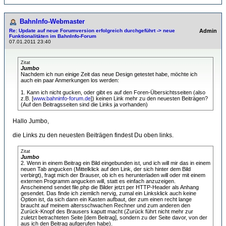
BahnInfo-Webmaster
Re: Update auf neue Forumversion erfolgreich durchgeführt -> neue
Admin
Funktionalitäten im BahnInfo-Forum
07.01.2011 23:40
Zitat
Jumbo
Nachdem ich nun einige Zeit das neue Design getestet habe, möchte ich
auch ein paar Anmerkungen los werden:
1. Kann ich nicht gucken, oder gibt es auf den Foren-Übersichtsseiten (also
z.B. [
www.bahninfo-forum.de
]) keinen Link mehr zu den neuesten Beiträgen?
(Auf den Beitragsseiten sind die Links ja vorhanden)
Hallo Jumbo,
die Links zu den neuesten Beiträgen findest Du oben links.
Zitat
Jumbo
2. Wenn in einem Beitrag ein Bild eingebunden ist, und ich will mir das in einem
neuen Tab angucken (Mittelklick auf den Link, der sich hinter dem Bild
verbirgt), fragt mich der Brauser, ob ich es herunterladen will oder mit einem
externen Programm angucken will, statt es einfach anzuzeigen.
Anscheinend sendet file.php die Bilder jetzt per HTTP-Header als Anhang
gesendet. Das finde ich ziemlich nervig, zumal ein Linksklick auch keine
Option ist, da sich dann ein Kasten aufbaut, der zum einen recht lange
braucht auf meinem altersschwachen Rechner und zum anderen den
Zurück-Knopf des Brausers kaputt macht (Zurück führt nicht mehr zur
zuletzt betrachteten Seite [dem Beitrag], sondern zu der Seite davor, von der
aus ich den Beitrag aufgerufen habe).