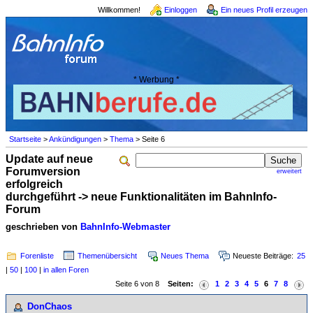
Willkommen!
Einloggen
Ein neues Profil erzeugen
* Werbung *
Startseite
>
Ankündigungen
>
Thema
> Seite 6
Update auf neue
Forumversion
erweitert
erfolgreich
durchgeführt -> neue Funktionalitäten im BahnInfo-
Forum
geschrieben von
BahnInfo-Webmaster
Forenliste
Themenübersicht
Neues Thema
Neueste Beiträge:
25
|
50
|
100
|
in allen Foren
Seite 6 von 8
Seiten:
1
2
3
4
5
6
7
8
DonChaos