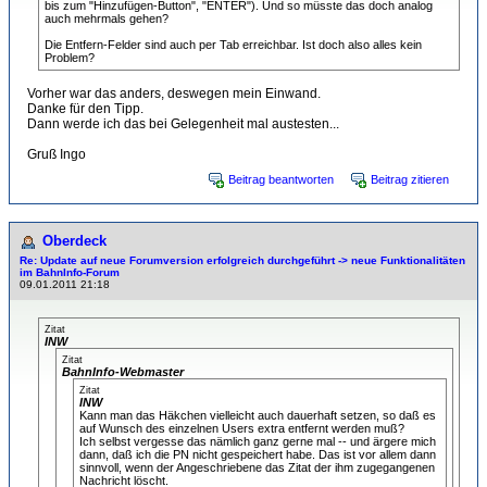
bis zum "Hinzufügen-Button", "ENTER"). Und so müsste das doch analog
auch mehrmals gehen?
Die Entfern-Felder sind auch per Tab erreichbar. Ist doch also alles kein
Problem?
Vorher war das anders, deswegen mein Einwand.
Danke für den Tipp.
Dann werde ich das bei Gelegenheit mal austesten...
Gruß Ingo
Beitrag beantworten
Beitrag zitieren
Oberdeck
Re: Update auf neue Forumversion erfolgreich durchgeführt -> neue Funktionalitäten
im BahnInfo-Forum
09.01.2011 21:18
Zitat
INW
Zitat
BahnInfo-Webmaster
Zitat
INW
Kann man das Häkchen vielleicht auch dauerhaft setzen, so daß es
auf Wunsch des einzelnen Users extra entfernt werden muß?
Ich selbst vergesse das nämlich ganz gerne mal -- und ärgere mich
dann, daß ich die PN nicht gespeichert habe. Das ist vor allem dann
sinnvoll, wenn der Angeschriebene das Zitat der ihm zugegangenen
Nachricht löscht.