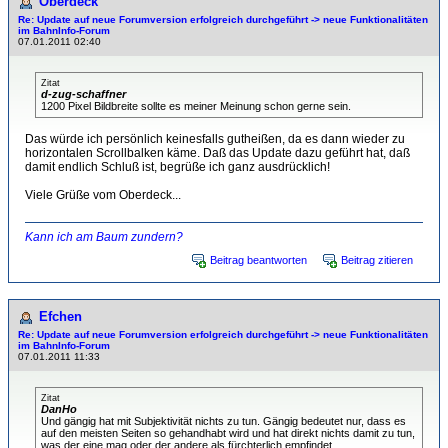
Oberdeck
Re: Update auf neue Forumversion erfolgreich durchgeführt -> neue Funktionalitäten
im BahnInfo-Forum
07.01.2011 02:40
Zitat
d-zug-schaffner
1200 Pixel Bildbreite sollte es meiner Meinung schon gerne sein.
Das würde ich persönlich keinesfalls gutheißen, da es dann wieder zu
horizontalen Scrollbalken käme. Daß das Update dazu geführt hat, daß
damit endlich Schluß ist, begrüße ich ganz ausdrücklich!
Viele Grüße vom Oberdeck...
Kann ich am Baum zundern?
Beitrag beantworten
Beitrag zitieren
Efchen
Re: Update auf neue Forumversion erfolgreich durchgeführt -> neue Funktionalitäten
im BahnInfo-Forum
07.01.2011 11:33
Zitat
DanHo
Und gängig hat mit Subjektivität nichts zu tun. Gängig bedeutet nur, dass es
auf den meisten Seiten so gehandhabt wird und hat direkt nichts damit zu tun,
was der eine mag oder der andere als fürchterlich empfindet.