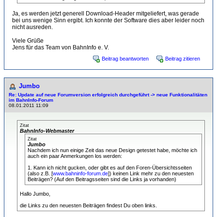
Ja, es werden jetzt generell Download-Header mitgeliefert, was gerade
bei uns wenige Sinn ergibt. Ich konnte der Software dies aber leider noch
nicht ausreden.
Viele Grüße
Jens für das Team von BahnInfo e. V.
Beitrag beantworten
Beitrag zitieren
Jumbo
Re: Update auf neue Forumversion erfolgreich durchgeführt -> neue Funktionalitäten
im BahnInfo-Forum
08.01.2011 11:09
Zitat
BahnInfo-Webmaster
Zitat
Jumbo
Nachdem ich nun einige Zeit das neue Design getestet habe, möchte ich
auch ein paar Anmerkungen los werden:
1. Kann ich nicht gucken, oder gibt es auf den Foren-Übersichtsseiten
(also z.B. [
www.bahninfo-forum.de
]) keinen Link mehr zu den neuesten
Beiträgen? (Auf den Beitragsseiten sind die Links ja vorhanden)
Hallo Jumbo,
die Links zu den neuesten Beiträgen findest Du oben links.