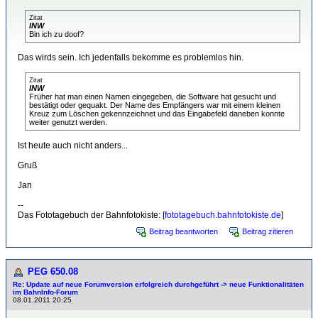
Zitat
INW
Bin ich zu doof?
Das wirds sein. Ich jedenfalls bekomme es problemlos hin.
Zitat
INW
Früher hat man einen Namen eingegeben, die Software hat gesucht und
bestätigt oder gequakt. Der Name des Empfängers war mit einem kleinen
Kreuz zum Löschen gekennzeichnet und das Eingabefeld daneben konnte
weiter genutzt werden.
Ist heute auch nicht anders...
Gruß
Jan
--
Das Fototagebuch der Bahnfotokiste: [
fototagebuch.bahnfotokiste.de
]
Beitrag beantworten
Beitrag zitieren
PEG 650.08
Re: Update auf neue Forumversion erfolgreich durchgeführt -> neue Funktionalitäten
im BahnInfo-Forum
08.01.2011 20:25