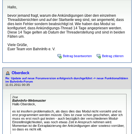
Hallo,
bevor jemand fragt, warum die Ankündigungen über den einzelnen
Threadübersichten und auf der Startseite weg sind, sei angemerkt, dass
dies kein Fehler sondern beabsichtigt ist. Wie haben das Modul so
konfiguriert, dass Ankündigungs-Thread 14 Tage angepriesen werden.
Diese 14 Tage gelten ab Datum der Threaderstellung und sind in beiden
Fällen um.
Viele Grüße,
Euer Team von BahnInfo e. V.
Beitrag beantworten
Beitrag zitieren
Oberdeck
Re: Update auf neue Forumversion erfolgreich durchgeführt -> neue Funktionalitäten
im BahnInfo-Forum
11.01.2011 00:35
Zitat
BahnInfo-Webmaster
Hallo Oberdeck,
es ist insofern problematisch, als dass dies das Modul nicht vorsieht und es
erst programmiert werden müsste. Dies ist zwar schon geschehen, aber ich
muss es erst noch gut testen - auch bezüglich der verschiedenen Modul-
Einstellmöglichkeiten, was noch etwas Zeit in Anspruch nehmen wird.
Momentan ist die Extraplatzierung der Ankündigungen aber sowieso vorrüber,
so dass es nicht eilt.