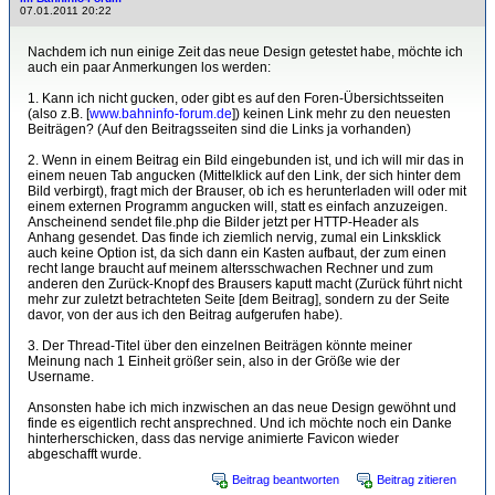
07.01.2011 20:22
Nachdem ich nun einige Zeit das neue Design getestet habe, möchte ich
auch ein paar Anmerkungen los werden:
1. Kann ich nicht gucken, oder gibt es auf den Foren-Übersichtsseiten
(also z.B. [
www.bahninfo-forum.de
]) keinen Link mehr zu den neuesten
Beiträgen? (Auf den Beitragsseiten sind die Links ja vorhanden)
2. Wenn in einem Beitrag ein Bild eingebunden ist, und ich will mir das in
einem neuen Tab angucken (Mittelklick auf den Link, der sich hinter dem
Bild verbirgt), fragt mich der Brauser, ob ich es herunterladen will oder mit
einem externen Programm angucken will, statt es einfach anzuzeigen.
Anscheinend sendet file.php die Bilder jetzt per HTTP-Header als
Anhang gesendet. Das finde ich ziemlich nervig, zumal ein Linksklick
auch keine Option ist, da sich dann ein Kasten aufbaut, der zum einen
recht lange braucht auf meinem altersschwachen Rechner und zum
anderen den Zurück-Knopf des Brausers kaputt macht (Zurück führt nicht
mehr zur zuletzt betrachteten Seite [dem Beitrag], sondern zu der Seite
davor, von der aus ich den Beitrag aufgerufen habe).
3. Der Thread-Titel über den einzelnen Beiträgen könnte meiner
Meinung nach 1 Einheit größer sein, also in der Größe wie der
Username.
Ansonsten habe ich mich inzwischen an das neue Design gewöhnt und
finde es eigentlich recht ansprechned. Und ich möchte noch ein Danke
hinterherschicken, dass das nervige animierte Favicon wieder
abgeschafft wurde.
Beitrag beantworten
Beitrag zitieren