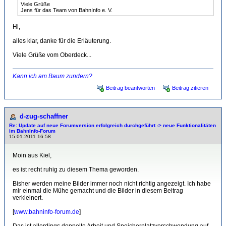
Viele Grüße
Jens für das Team von BahnInfo e. V.
Hi,
alles klar, danke für die Erläuterung.
Viele Grüße vom Oberdeck...
Kann ich am Baum zundern?
Beitrag beantworten
Beitrag zitieren
d-zug-schaffner
Re: Update auf neue Forumversion erfolgreich durchgeführt -> neue Funktionalitäten
im BahnInfo-Forum
15.01.2011 16:58
Moin aus Kiel,
es ist recht ruhig zu diesem Thema geworden.
Bisher werden meine Bilder immer noch nicht richtig angezeigt. Ich habe
mir einmal die Mühe gemacht und die Bilder in diesem Beitrag
verkleinert.
[
www.bahninfo-forum.de
]