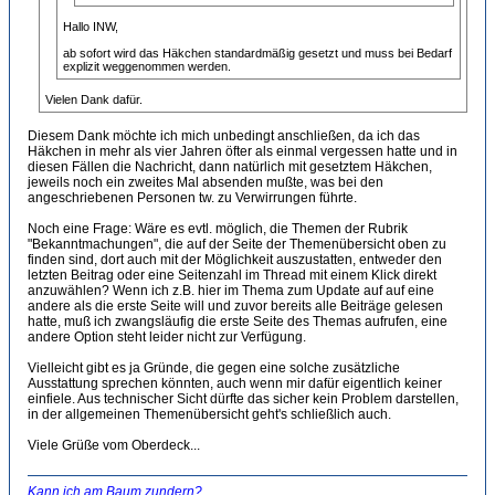
Hallo INW,
ab sofort wird das Häkchen standardmäßig gesetzt und muss bei Bedarf
explizit weggenommen werden.
Vielen Dank dafür.
Diesem Dank möchte ich mich unbedingt anschließen, da ich das
Häkchen in mehr als vier Jahren öfter als einmal vergessen hatte und in
diesen Fällen die Nachricht, dann natürlich mit gesetztem Häkchen,
jeweils noch ein zweites Mal absenden mußte, was bei den
angeschriebenen Personen tw. zu Verwirrungen führte.
Noch eine Frage: Wäre es evtl. möglich, die Themen der Rubrik
"Bekanntmachungen", die auf der Seite der Themenübersicht oben zu
finden sind, dort auch mit der Möglichkeit auszustatten, entweder den
letzten Beitrag oder eine Seitenzahl im Thread mit einem Klick direkt
anzuwählen? Wenn ich z.B. hier im Thema zum Update auf auf eine
andere als die erste Seite will und zuvor bereits alle Beiträge gelesen
hatte, muß ich zwangsläufig die erste Seite des Themas aufrufen, eine
andere Option steht leider nicht zur Verfügung.
Vielleicht gibt es ja Gründe, die gegen eine solche zusätzliche
Ausstattung sprechen könnten, auch wenn mir dafür eigentlich keiner
einfiele. Aus technischer Sicht dürfte das sicher kein Problem darstellen,
in der allgemeinen Themenübersicht geht's schließlich auch.
Viele Grüße vom Oberdeck...
Kann ich am Baum zundern?