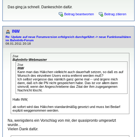
Das ging ja schnell. Dankeschön dafür.
Beitrag beantworten
Beitrag zitieren
INW
Re: Update auf neue Forumversion erfolgreich durchgeführt -> neue Funktionalitäten
im BahnInfo-Forum
08.01.2011 20:18
Zitat
BahnInfo-Webmaster
Zitat
INW
Kann man das Häkchen vielleicht auch dauerhaft setzen, so daß es auf
Wunsch des einzelnen Users extra entfernt werden muß?
Ich selbst vergesse das nämlich ganz gerne mal -- und ärgere mich
dann, daß ich die PN nicht gespeichert habe. Das ist vor allem dann
sinnvoll, wenn der Angeschriebene das Zitat der ihm zugegangenen
Nachricht löscht.
Hallo INW,
ab sofort wird das Häkchen standardmäßig gesetzt und muss bei Bedarf
explizit weggenommen werden.
Na, wenigstens ein Vorschlag von mir, der quasipronto umgesetzt
wurde...
Vielen Dank dafür.