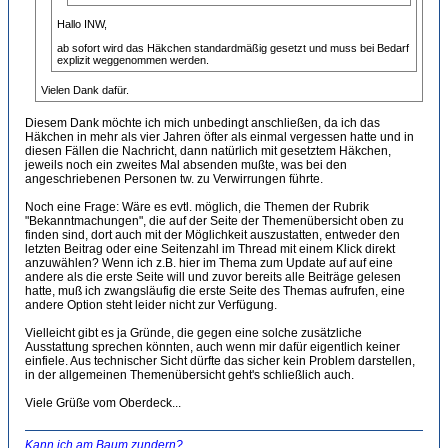
Hallo INW,
ab sofort wird das Häkchen standardmäßig gesetzt und muss bei Bedarf
explizit weggenommen werden.
Vielen Dank dafür.
Diesem Dank möchte ich mich unbedingt anschließen, da ich das
Häkchen in mehr als vier Jahren öfter als einmal vergessen hatte und in
diesen Fällen die Nachricht, dann natürlich mit gesetztem Häkchen,
jeweils noch ein zweites Mal absenden mußte, was bei den
angeschriebenen Personen tw. zu Verwirrungen führte.
Noch eine Frage: Wäre es evtl. möglich, die Themen der Rubrik
"Bekanntmachungen", die auf der Seite der Themenübersicht oben zu
finden sind, dort auch mit der Möglichkeit auszustatten, entweder den
letzten Beitrag oder eine Seitenzahl im Thread mit einem Klick direkt
anzuwählen? Wenn ich z.B. hier im Thema zum Update auf auf eine
andere als die erste Seite will und zuvor bereits alle Beiträge gelesen
hatte, muß ich zwangsläufig die erste Seite des Themas aufrufen, eine
andere Option steht leider nicht zur Verfügung.
Vielleicht gibt es ja Gründe, die gegen eine solche zusätzliche
Ausstattung sprechen könnten, auch wenn mir dafür eigentlich keiner
einfiele. Aus technischer Sicht dürfte das sicher kein Problem darstellen,
in der allgemeinen Themenübersicht geht's schließlich auch.
Viele Grüße vom Oberdeck...
Kann ich am Baum zundern?