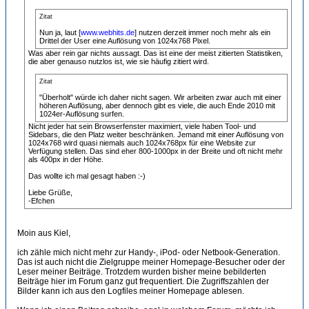
Zitat
Nun ja, laut [
www.webhits.de
] nutzen derzeit immer noch mehr als ein
Drittel der User eine Auflösung von 1024x768 Pixel.
Was aber rein gar nichts aussagt. Das ist eine der meist zitierten Statistiken,
die aber genauso nutzlos ist, wie sie häufig zitiert wird.
Zitat
"Überholt" würde ich daher nicht sagen. Wir arbeiten zwar auch mit einer
höheren Auflösung, aber dennoch gibt es viele, die auch Ende 2010 mit
1024er-Auflösung surfen.
Nicht jeder hat sein Browserfenster maximiert, viele haben Tool- und
Sidebars, die den Platz weiter beschränken. Jemand mit einer Auflösung von
1024x768 wird quasi niemals auch 1024x768px für eine Website zur
Verfügung stellen. Das sind eher 800-1000px in der Breite und oft nicht mehr
als 400px in der Höhe.
Das wollte ich mal gesagt haben :-)
Liebe Grüße,
-Efchen
Moin aus Kiel,
ich zähle mich nicht mehr zur Handy-, iPod- oder Netbook-Generation.
Das ist auch nicht die Zielgruppe meiner Homepage-Besucher oder der
Leser meiner Beiträge. Trotzdem wurden bisher meine bebilderten
Beiträge hier im Forum ganz gut frequentiert. Die Zugriffszahlen der
Bilder kann ich aus den Logfiles meiner Homepage ablesen.