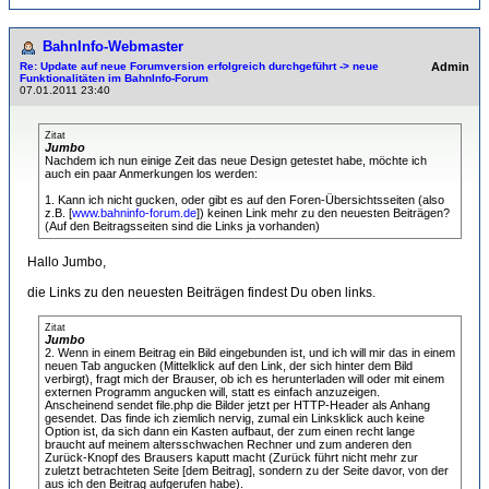
BahnInfo-Webmaster
Re: Update auf neue Forumversion erfolgreich durchgeführt -> neue
Admin
Funktionalitäten im BahnInfo-Forum
07.01.2011 23:40
Zitat
Jumbo
Nachdem ich nun einige Zeit das neue Design getestet habe, möchte ich
auch ein paar Anmerkungen los werden:
1. Kann ich nicht gucken, oder gibt es auf den Foren-Übersichtsseiten (also
z.B. [
www.bahninfo-forum.de
]) keinen Link mehr zu den neuesten Beiträgen?
(Auf den Beitragsseiten sind die Links ja vorhanden)
Hallo Jumbo,
die Links zu den neuesten Beiträgen findest Du oben links.
Zitat
Jumbo
2. Wenn in einem Beitrag ein Bild eingebunden ist, und ich will mir das in einem
neuen Tab angucken (Mittelklick auf den Link, der sich hinter dem Bild
verbirgt), fragt mich der Brauser, ob ich es herunterladen will oder mit einem
externen Programm angucken will, statt es einfach anzuzeigen.
Anscheinend sendet file.php die Bilder jetzt per HTTP-Header als Anhang
gesendet. Das finde ich ziemlich nervig, zumal ein Linksklick auch keine
Option ist, da sich dann ein Kasten aufbaut, der zum einen recht lange
braucht auf meinem altersschwachen Rechner und zum anderen den
Zurück-Knopf des Brausers kaputt macht (Zurück führt nicht mehr zur
zuletzt betrachteten Seite [dem Beitrag], sondern zu der Seite davor, von der
aus ich den Beitrag aufgerufen habe).