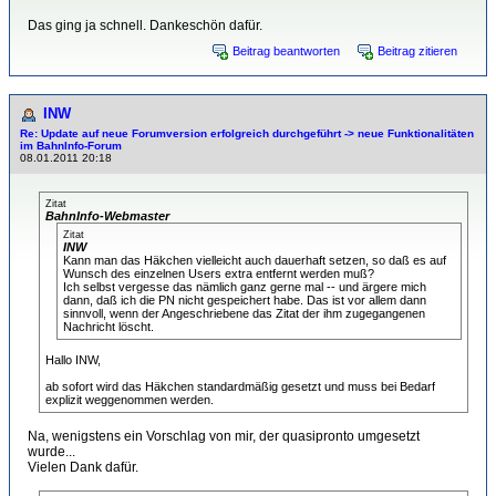
Das ging ja schnell. Dankeschön dafür.
Beitrag beantworten
Beitrag zitieren
INW
Re: Update auf neue Forumversion erfolgreich durchgeführt -> neue Funktionalitäten
im BahnInfo-Forum
08.01.2011 20:18
Zitat
BahnInfo-Webmaster
Zitat
INW
Kann man das Häkchen vielleicht auch dauerhaft setzen, so daß es auf
Wunsch des einzelnen Users extra entfernt werden muß?
Ich selbst vergesse das nämlich ganz gerne mal -- und ärgere mich
dann, daß ich die PN nicht gespeichert habe. Das ist vor allem dann
sinnvoll, wenn der Angeschriebene das Zitat der ihm zugegangenen
Nachricht löscht.
Hallo INW,
ab sofort wird das Häkchen standardmäßig gesetzt und muss bei Bedarf
explizit weggenommen werden.
Na, wenigstens ein Vorschlag von mir, der quasipronto umgesetzt
wurde...
Vielen Dank dafür.