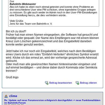
Zitat
BahnInfo-Webmaster
Also ich habe es eben noch einmal getestet und konnte ohne Probleme an
drei verschiedene User eine PM schicken, ohne irgendeine Gruppe anlegen
zu müssen. Es gibt auch weder im Admin noch in den User-PM-Einstellungen
eine Einstellung hierzu, die dies verhindern würde.
Viele Grüße
Jens für das Team von BahnInfo e. V.
Bin ich zu doof?
Früher hat man einen Namen eingegeben, die Software hat gesucht und
bestätigt oder gequakt. Der Name des Empfängers war mit einem kleinen
Kreuz zum Löschen gekennzeichnet und das Eingabefeld daneben
konnte weiter genutzt werden.
Jetzt habe ich nur noch ein Eingabefeld, welches nach dem Bestätigen
eines Users durch ein rotes "Einfahrt-Verboten"-ähnliches Symbol ersetzt
wird. Klicke ich das erneut an, wird der vorherige gespeicherte Adressat
gelöscht.
Oder muß man alle gewünschten Namen hintereinander eingeben und
auf einmal bestätigen -- und diese dabei durch Kommata oder Semikola
trennen?
Gruß Ingo
Beitrag beantworten
Beitrag zitieren
clime
Re: Update auf neue Forumversion erfolgreich durchgeführt -> neue Funktionalitäten
im BahnInfo-Forum