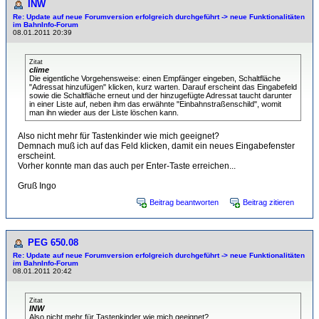
INW
Re: Update auf neue Forumversion erfolgreich durchgeführt -> neue Funktionalitäten
im BahnInfo-Forum
08.01.2011 20:39
Zitat
clime
Die eigentliche Vorgehensweise: einen Empfänger eingeben, Schaltfläche
"Adressat hinzufügen" klicken, kurz warten. Darauf erscheint das Eingabefeld
sowie die Schaltfläche erneut und der hinzugefügte Adressat taucht darunter
in einer Liste auf, neben ihm das erwähnte "Einbahnstraßenschild", womit
man ihn wieder aus der Liste löschen kann.
Also nicht mehr für Tastenkinder wie mich geeignet?
Demnach muß ich auf das Feld klicken, damit ein neues Eingabefenster
erscheint.
Vorher konnte man das auch per Enter-Taste erreichen...
Gruß Ingo
Beitrag beantworten
Beitrag zitieren
PEG 650.08
Re: Update auf neue Forumversion erfolgreich durchgeführt -> neue Funktionalitäten
im BahnInfo-Forum
08.01.2011 20:42
Zitat
INW
Also nicht mehr für Tastenkinder wie mich geeignet?