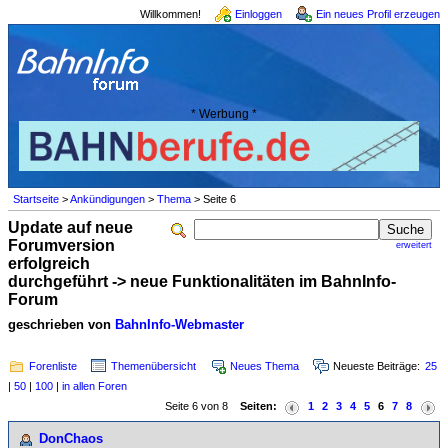
Willkommen!
Einloggen
Ein neues Profil erzeugen
* Werbung *
Startseite
>
Ankündigungen
>
Thema
> Seite 6
Update auf neue
Forumversion
erweitert
erfolgreich
durchgeführt -> neue Funktionalitäten im BahnInfo-
Forum
geschrieben von
BahnInfo-Webmaster
Forenliste
Themenübersicht
Neues Thema
Neueste Beiträge:
25
|
50
|
100
|
in allen Foren
Seite 6 von 8
Seiten:
1
2
3
4
5
6
7
8
DonChaos