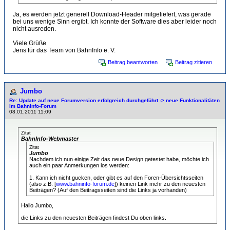
Ja, es werden jetzt generell Download-Header mitgeliefert, was gerade
bei uns wenige Sinn ergibt. Ich konnte der Software dies aber leider noch
nicht ausreden.
Viele Grüße
Jens für das Team von BahnInfo e. V.
Beitrag beantworten
Beitrag zitieren
Jumbo
Re: Update auf neue Forumversion erfolgreich durchgeführt -> neue Funktionalitäten
im BahnInfo-Forum
08.01.2011 11:09
Zitat
BahnInfo-Webmaster
Zitat
Jumbo
Nachdem ich nun einige Zeit das neue Design getestet habe, möchte ich
auch ein paar Anmerkungen los werden:
1. Kann ich nicht gucken, oder gibt es auf den Foren-Übersichtsseiten
(also z.B. [
www.bahninfo-forum.de
]) keinen Link mehr zu den neuesten
Beiträgen? (Auf den Beitragsseiten sind die Links ja vorhanden)
Hallo Jumbo,
die Links zu den neuesten Beiträgen findest Du oben links.