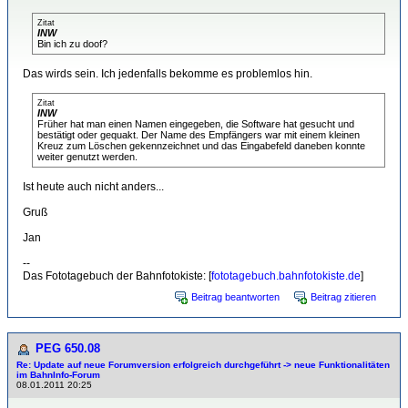
Zitat
INW
Bin ich zu doof?
Das wirds sein. Ich jedenfalls bekomme es problemlos hin.
Zitat
INW
Früher hat man einen Namen eingegeben, die Software hat gesucht und
bestätigt oder gequakt. Der Name des Empfängers war mit einem kleinen
Kreuz zum Löschen gekennzeichnet und das Eingabefeld daneben konnte
weiter genutzt werden.
Ist heute auch nicht anders...
Gruß
Jan
--
Das Fototagebuch der Bahnfotokiste: [
fototagebuch.bahnfotokiste.de
]
Beitrag beantworten
Beitrag zitieren
PEG 650.08
Re: Update auf neue Forumversion erfolgreich durchgeführt -> neue Funktionalitäten
im BahnInfo-Forum
08.01.2011 20:25