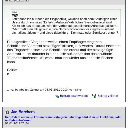
08.01.2011 20:23
Zitat
INW
Jetzt habe ich nur noch ein Eingabefeld, welches nach dem Bestätigen eines
Users durch ein rotes "Einfahrt-Verboten"-ähnliches Symbol ersetzt wird.
Klicke ich das erneut an, wird der vorherige gespeicherte Adressat gelöscht.
Oder muß man alle gewünschten Namen hintereinander eingeben und auf
einmal bestätigen -- und diese dabei durch Kommata oder Semikola trennen?
Die eigentliche Vorgehensweise: einen Empfänger eingeben,
Schaltfläche "Adressat hinzufügen" klicken, kurz warten. Darauf erscheint
das Eingabefeld sowie die Schaltfläche erneut und der hinzugefügte
Adressat taucht darunter in einer Liste auf, neben ihm das erwähnte
"Einbahnstraßenschild", womit man ihn wieder aus der Liste löschen
kann.
Grüße
c.
1 mal bearbeitet. Zuletzt am 08.01.2011 20:24 von clime.
Beitrag beantworten
Beitrag zitieren
Jan Borchers
Re: Update auf neue Forumversion erfolgreich durchgeführt -> neue Funktionalitäten
im BahnInfo-Forum
08.01.2011 20:24