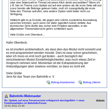
oder eine Seitenzahl im Thread mit einem Klick direkt anzuwählen? Wenn ich
z.B. hier im Thema zum Update auf auf eine andere als die erste Seite will und
zuvor bereits alle Beiträge gelesen hatte, muß ich zwangsläufig die erste
Seite des Themas aufrufen, eine andere Option steht leider nicht zur
Verfügung.
Vielleicht gibt es ja Gründe, die gegen eine solche zusätzliche Ausstattung
sprechen könnten, auch wenn mir dafür eigentlich keiner einfiele. Aus
technischer Sicht dürfte das sicher kein Problem darstellen, in der
allgemeinen Themenübersicht geht's schließlich auch.
Viele Grüße vom Oberdeck...
Hallo Oberdeck,
es ist insofern problematisch, als dass dies das Modul nicht vorsieht und
es erst programmiert werden müsste. Dies ist zwar schon geschehen,
aber ich muss es erst noch gut testen - auch bezüglich der
verschiedenen Modul-Einstellmöglichkeiten, was noch etwas Zeit in
Anspruch nehmen wird. Momentan ist die Extraplatzierung der
Ankündigungen aber sowieso vorrüber, so dass es nicht eilt.
Viele Grüße
Jens für das Team von BahnInfo e. V.
Beitrag beantworten
Beitrag zitieren
BahnInfo-Webmaster
Re: Update auf neue Forumversion erfolgreich durchgeführt -> neue
Admin
Funktionalitäten im BahnInfo-Forum
10.01.2011 21:44