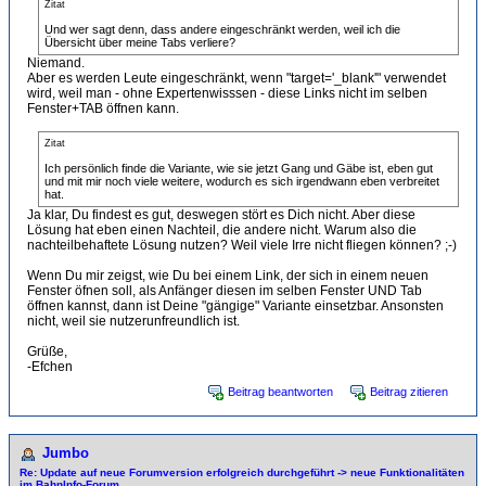
Zitat
Und wer sagt denn, dass andere eingeschränkt werden, weil ich die
Übersicht über meine Tabs verliere?
Niemand.
Aber es werden Leute eingeschränkt, wenn "target='_blank'" verwendet
wird, weil man - ohne Expertenwisssen - diese Links nicht im selben
Fenster+TAB öffnen kann.
Zitat
Ich persönlich finde die Variante, wie sie jetzt Gang und Gäbe ist, eben gut
und mit mir noch viele weitere, wodurch es sich irgendwann eben verbreitet
hat.
Ja klar, Du findest es gut, deswegen stört es Dich nicht. Aber diese
Lösung hat eben einen Nachteil, die andere nicht. Warum also die
nachteilbehaftete Lösung nutzen? Weil viele Irre nicht fliegen können? ;-)
Wenn Du mir zeigst, wie Du bei einem Link, der sich in einem neuen
Fenster öfnen soll, als Anfänger diesen im selben Fenster UND Tab
öffnen kannst, dann ist Deine "gängige" Variante einsetzbar. Ansonsten
nicht, weil sie nutzerunfreundlich ist.
Grüße,
-Efchen
Beitrag beantworten
Beitrag zitieren
Jumbo
Re: Update auf neue Forumversion erfolgreich durchgeführt -> neue Funktionalitäten
im BahnInfo-Forum