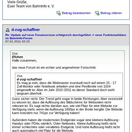
Viele Grüße,
Euer Team von BahnInfo e. V.
Beitrag beantworten
Beitrag zitieren
d-zug-schaffner
Re: Update auf neue Forumversion erfolgreich durchgeführt -> neue Funktionalitäten
im BahnInfo-Forum
07.01.2011 02:15
Zitat
Efchen
Hallo zusammen,
das neue Forum ist ein echter und angenehmer Fortschritt.
Zitat
d-zug-schaffner
Es mag ja sein, dass die Webmaster eventuell noch auf einem 15 - 17
Zoll Monitor oder Notebook arbeiten und eine Pixelbreite von 1024
eingestellt ist. Aber im Jahr 2010 /2011 ist dieser Standard doch wohl
langsam überholt.
Ganz sicher nicht. Der Trend geht sogar in beide Richtungen. Aber essenziell
zu wissen ist, dass die Auflösung des Bildschirms für Webseiten nicht
relevant ist. Es sagt nichts darüber aus, wie viel Platz für eine Website zur
Verfügung steht, wenn die Auflösung 1600px in der Breite hergibt. Die Website
kann trotzdem nur 741px zur Verfügung haben!
Außerdem haben die modernsten Endgeräte sogar eine kleinere Auflösung -
Handys oder PDAs nämlich. Oder Netbooks. Kleine Auflösung heißt nicht
immer schlechtes oder veraltetes Endgerät. Und hohe Auflösung heißt nicht
auch automatisch viel Platz für die Website.