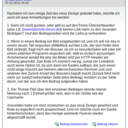
07.01.2011 20:22
Nachdem ich nun einige Zeit das neue Design getestet habe, möchte ich
auch ein paar Anmerkungen los werden:
1. Kann ich nicht gucken, oder gibt es auf den Foren-Übersichtsseiten
(also z.B. [
www.bahninfo-forum.de
]) keinen Link mehr zu den neuesten
Beiträgen? (Auf den Beitragsseiten sind die Links ja vorhanden)
2. Wenn in einem Beitrag ein Bild eingebunden ist, und ich will mir das in
einem neuen Tab angucken (Mittelklick auf den Link, der sich hinter dem
Bild verbirgt), fragt mich der Brauser, ob ich es herunterladen will oder mit
einem externen Programm angucken will, statt es einfach anzuzeigen.
Anscheinend sendet file.php die Bilder jetzt per HTTP-Header als
Anhang gesendet. Das finde ich ziemlich nervig, zumal ein Linksklick
auch keine Option ist, da sich dann ein Kasten aufbaut, der zum einen
recht lange braucht auf meinem altersschwachen Rechner und zum
anderen den Zurück-Knopf des Brausers kaputt macht (Zurück führt nicht
mehr zur zuletzt betrachteten Seite [dem Beitrag], sondern zu der Seite
davor, von der aus ich den Beitrag aufgerufen habe).
3. Der Thread-Titel über den einzelnen Beiträgen könnte meiner
Meinung nach 1 Einheit größer sein, also in der Größe wie der
Username.
Ansonsten habe ich mich inzwischen an das neue Design gewöhnt und
finde es eigentlich recht ansprechned. Und ich möchte noch ein Danke
hinterherschicken, dass das nervige animierte Favicon wieder
abgeschafft wurde.
Beitrag beantworten
Beitrag zitieren