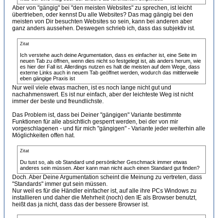
Aber von "gängig" bei "den meisten Websites" zu sprechen, ist leicht
übertrieben, oder kennst Du alle Websites? Das mag gängig bei den
meisten von Dir besuchten Websites so sein, kann bei anderen aber
ganz anders aussehen. Deswegen schrieb ich, dass das subjektiv ist.
Zitat
Ich verstehe auch deine Argumentation, dass es einfacher ist, eine Seite im
neuen Tab zu öffnen, wenn dies nicht so festgelegt ist, als anders herum, wie
es hier der Fall ist. Allerdings nutzen es halt die meisten auf dem Wege, dass
externe Links auch in neuem Tab geöffnet werden, wodurch das mittlerweile
eben gängige Praxis ist
Nur weil viele etwas machen, ist es noch lange nicht gut und
nachahmenswert. Es ist nur einfach, aber der leichteste Weg ist nicht
immer der beste und freundlichste.
Das Problem ist, dass bei Deiner "gängigen" Variante bestimmte
Funktionen für alle absichtlich gesperrt werden, bei der von mir
vorgeschlagenen - und für mich "gängigen" - Variante jeder weiterhin alle
Möglichkeiten offen hat.
Zitat
Du tust so, als ob Standard und persönlicher Geschmack immer etwas
anderes sein müssen. Aber kann man nicht auch einen Standard gut finden?
Doch. Aber Deine Argumentation scheint die Meinung zu vertreten, dass
"Standards" immer gut sein müssen.
Nur weil es für die Händler einfacher ist, auf alle ihre PCs Windows zu
installieren und daher die Mehrheit (noch) den IE als Browser benutzt,
heißt das ja nicht, dass das der bessere Browser ist.