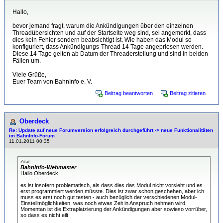
Hallo,
bevor jemand fragt, warum die Ankündigungen über den einzelnen
Threadübersichten und auf der Startseite weg sind, sei angemerkt, dass
dies kein Fehler sondern beabsichtigt ist. Wie haben das Modul so
konfiguriert, dass Ankündigungs-Thread 14 Tage angepriesen werden.
Diese 14 Tage gelten ab Datum der Threaderstellung und sind in beiden
Fällen um.
Viele Grüße,
Euer Team von BahnInfo e. V.
Beitrag beantworten
Beitrag zitieren
Oberdeck
Re: Update auf neue Forumversion erfolgreich durchgeführt -> neue Funktionalitäten
im BahnInfo-Forum
11.01.2011 00:35
Zitat
BahnInfo-Webmaster
Hallo Oberdeck,
es ist insofern problematisch, als dass dies das Modul nicht vorsieht und es
erst programmiert werden müsste. Dies ist zwar schon geschehen, aber ich
muss es erst noch gut testen - auch bezüglich der verschiedenen Modul-
Einstellmöglichkeiten, was noch etwas Zeit in Anspruch nehmen wird.
Momentan ist die Extraplatzierung der Ankündigungen aber sowieso vorrüber,
so dass es nicht eilt.