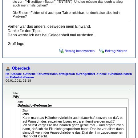
bis zum "Hinzufügen-Button", "ENTER"). Und so müsste das doch analog
auch mehrmals gehen?
Die Entfern-Felder sind auch per Tab erreichbar. Ist doch also alles kein
Problem?
Vorher war das anders, deswegen mein Einwand.
Danke für den Tipp.
Dann werde ich das bei Gelegenheit mal austesten...
Gruß Ingo
Beitrag beantworten
Beitrag zitieren
Oberdeck
Re: Update auf neue Forumversion erfolgreich durchgeführt -> neue Funktionalitäten
im BahnInfo-Forum
09.01.2011 21:18
Zitat
INW
Zitat
BahnInfo-Webmaster
Zitat
INW
Kann man das Häkchen vielleicht auch dauerhaft setzen, so daß es
auf Wunsch des einzelnen Users extra entfernt werden muß?
Ich selbst vergesse das nämlich ganz gerne mal -- und ärgere mich
dann, daß ich die PN nicht gespeichert habe. Das ist vor allem dann
sinnvoll, wenn der Angeschriebene das Zitat der ihm zugegangenen
Nachricht löscht.