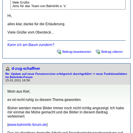
Viele Grüße
Jens für das Team von BahnInfo e. V.
Hi,
alles klar, danke für die Erläuterung.
Viele Grüße vom Oberdeck...
Kann ich am Baum zundern?
Beitrag beantworten
Beitrag zitieren
d-zug-schaffner
Re: Update auf neue Forumversion erfolgreich durchgeführt -> neue Funktionalitäten
im BahnInfo-Forum
15.01.2011 16:58
Moin aus Kiel,
es ist recht ruhig zu diesem Thema geworden.
Bisher werden meine Bilder immer noch nicht richtig angezeigt. Ich habe
mir einmal die Mühe gemacht und die Bilder in diesem Beitrag
verkleinert.
[
www.bahninfo-forum.de
]