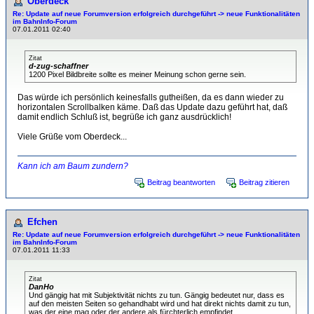
Oberdeck
Re: Update auf neue Forumversion erfolgreich durchgeführt -> neue Funktionalitäten
im BahnInfo-Forum
07.01.2011 02:40
Zitat
d-zug-schaffner
1200 Pixel Bildbreite sollte es meiner Meinung schon gerne sein.
Das würde ich persönlich keinesfalls gutheißen, da es dann wieder zu
horizontalen Scrollbalken käme. Daß das Update dazu geführt hat, daß
damit endlich Schluß ist, begrüße ich ganz ausdrücklich!
Viele Grüße vom Oberdeck...
Kann ich am Baum zundern?
Beitrag beantworten
Beitrag zitieren
Efchen
Re: Update auf neue Forumversion erfolgreich durchgeführt -> neue Funktionalitäten
im BahnInfo-Forum
07.01.2011 11:33
Zitat
DanHo
Und gängig hat mit Subjektivität nichts zu tun. Gängig bedeutet nur, dass es
auf den meisten Seiten so gehandhabt wird und hat direkt nichts damit zu tun,
was der eine mag oder der andere als fürchterlich empfindet.