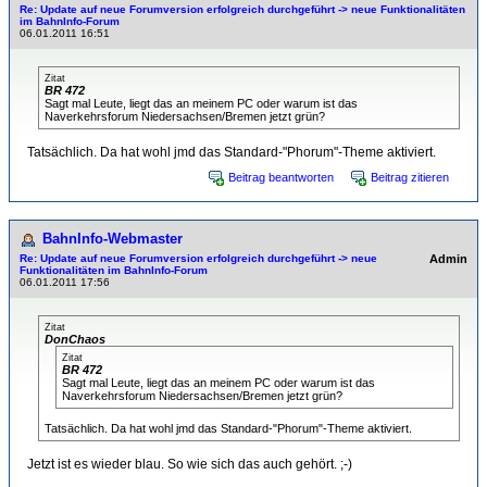
Re: Update auf neue Forumversion erfolgreich durchgeführt -> neue Funktionalitäten
im BahnInfo-Forum
06.01.2011 16:51
Zitat
BR 472
Sagt mal Leute, liegt das an meinem PC oder warum ist das
Naverkehrsforum Niedersachsen/Bremen jetzt grün?
Tatsächlich. Da hat wohl jmd das Standard-"Phorum"-Theme aktiviert.
Beitrag beantworten
Beitrag zitieren
BahnInfo-Webmaster
Re: Update auf neue Forumversion erfolgreich durchgeführt -> neue
Admin
Funktionalitäten im BahnInfo-Forum
06.01.2011 17:56
Zitat
DonChaos
Zitat
BR 472
Sagt mal Leute, liegt das an meinem PC oder warum ist das
Naverkehrsforum Niedersachsen/Bremen jetzt grün?
Tatsächlich. Da hat wohl jmd das Standard-"Phorum"-Theme aktiviert.
Jetzt ist es wieder blau. So wie sich das auch gehört. ;-)