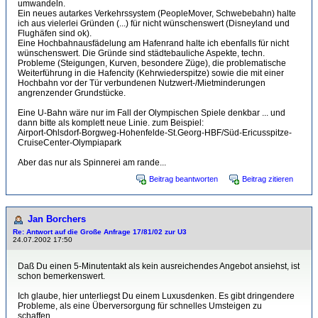
umwandeln.
Ein neues autarkes Verkehrssystem (PeopleMover, Schwebebahn) halte
ich aus vielerlei Gründen (...) für nicht wünschenswert (Disneyland und
Flughäfen sind ok).
Eine Hochbahnausfädelung am Hafenrand halte ich ebenfalls für nicht
wünschenswert. Die Gründe sind städtebauliche Aspekte, techn.
Probleme (Steigungen, Kurven, besondere Züge), die problematische
Weiterführung in die Hafencity (Kehrwiederspitze) sowie die mit einer
Hochbahn vor der Tür verbundenen Nutzwert-/Mietminderungen
angrenzender Grundstücke.
Eine U-Bahn wäre nur im Fall der Olympischen Spiele denkbar ... und
dann bitte als komplett neue Linie. zum Beispiel:
Airport-Ohlsdorf-Borgweg-Hohenfelde-St.Georg-HBF/Süd-Ericusspitze-
CruiseCenter-Olympiapark
Aber das nur als Spinnerei am rande...
Beitrag beantworten
Beitrag zitieren
Jan Borchers
Re: Antwort auf die Große Anfrage 17/81/02 zur U3
24.07.2002 17:50
Daß Du einen 5-Minutentakt als kein ausreichendes Angebot ansiehst, ist
schon bemerkenswert.
Ich glaube, hier unterliegst Du einem Luxusdenken. Es gibt dringendere
Probleme, als eine Überversorgung für schnelles Umsteigen zu
schaffen...