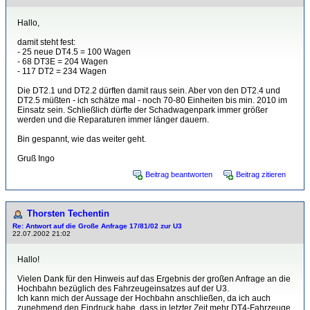
Hallo,
damit steht fest:
- 25 neue DT4.5 = 100 Wagen
- 68 DT3E = 204 Wagen
- 117 DT2 = 234 Wagen
Die DT2.1 und DT2.2 dürften damit raus sein. Aber von den DT2.4 und
DT2.5 müßten - ich schätze mal - noch 70-80 Einheiten bis min. 2010 im
Einsatz sein. Schließlich dürfte der Schadwagenpark immer größer
werden und die Reparaturen immer länger dauern.
Bin gespannt, wie das weiter geht.
Gruß Ingo
Beitrag beantworten
Beitrag zitieren
Thorsten Techentin
Re: Antwort auf die Große Anfrage 17/81/02 zur U3
22.07.2002 21:02
Hallo!
Vielen Dank für den Hinweis auf das Ergebnis der großen Anfrage an die
Hochbahn bezüglich des Fahrzeugeinsatzes auf der U3.
Ich kann mich der Aussage der Hochbahn anschließen, da ich auch
zunehmend den Eindruck habe, dass in letzter Zeit mehr DT4-Fahrzeuge