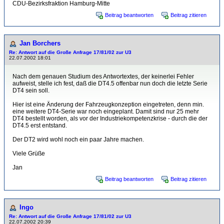
CDU-Bezirksfraktion Hamburg-Mitte
Beitrag beantworten
Beitrag zitieren
Jan Borchers
Re: Antwort auf die Große Anfrage 17/81/02 zur U3
22.07.2002 18:01
Nach dem genauen Studium des Antwortextes, der keinerlei Fehler
aufweist, stelle ich fest, daß die DT4.5 offenbar nun doch die letzte Serie
DT4 sein soll.
Hier ist eine Änderung der Fahrzeugkonzeption eingetreten, denn min.
eine weitere DT4-Serie war noch eingeplant. Damit sind nur 25 mehr
DT4 bestellt worden, als vor der Industriekompetenzkrise - durch die der
DT4.5 erst entstand.
Der DT2 wird wohl noch ein paar Jahre machen.
Viele Grüße
Jan
Beitrag beantworten
Beitrag zitieren
Ingo
Re: Antwort auf die Große Anfrage 17/81/02 zur U3
22.07.2002 20:39