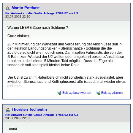
Martin Potthast
Re: Antwort auf die Große Anfrage 17/81/02 zur U3
23.07.2002 22:10
Warum LEERE Züge nach Schlump ?
Ganz einfach:
Zu r Minimierung der Wartezeit und Verbeserung der Anschlüsse soll in
der Relation Landungsbrücken - Sternschanze - Schlump die die
Zugfolge so dicht wie möglich sein. Damit sollen Fahrgäste, die von der
S-Bahn zum Westast der U2 wollen oder umgekehrt bessere Anschlüsse
erhalten als bei einem 5 Minuten-Takt möglich. Dass die Züge nicht
sonderlich voll sind spielt hierbei keine Rolle.
Die U3 ist zwar im Hafenbereich nicht sonderlich stark ausgelastet, aber
zwischen Sternschaze und Kellinghusenstraße ist auch mal wieder etwas
mehr los.
Beitrag beantworten
Beitrag zitieren
Thorsten Techentin
Re: Antwort auf die Große Anfrage 17/81/02 zur U3
23.07.2002 22:32
Hallo!