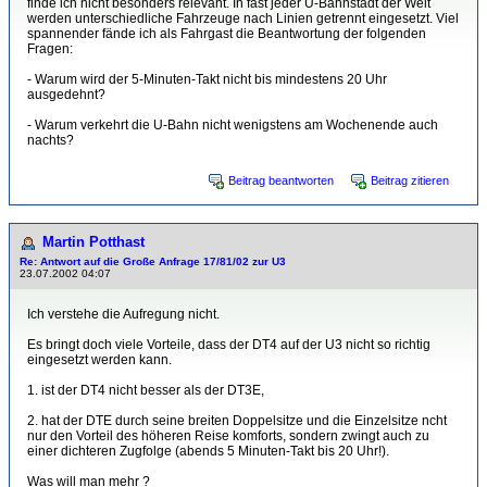
finde ich nicht besonders relevant. In fast jeder U-Bahnstadt der Welt
werden unterschiedliche Fahrzeuge nach Linien getrennt eingesetzt. Viel
spannender fände ich als Fahrgast die Beantwortung der folgenden
Fragen:
- Warum wird der 5-Minuten-Takt nicht bis mindestens 20 Uhr
ausgedehnt?
- Warum verkehrt die U-Bahn nicht wenigstens am Wochenende auch
nachts?
Beitrag beantworten
Beitrag zitieren
Martin Potthast
Re: Antwort auf die Große Anfrage 17/81/02 zur U3
23.07.2002 04:07
Ich verstehe die Aufregung nicht.
Es bringt doch viele Vorteile, dass der DT4 auf der U3 nicht so richtig
eingesetzt werden kann.
1. ist der DT4 nicht besser als der DT3E,
2. hat der DTE durch seine breiten Doppelsitze und die Einzelsitze ncht
nur den Vorteil des höheren Reise komforts, sondern zwingt auch zu
einer dichteren Zugfolge (abends 5 Minuten-Takt bis 20 Uhr!).
Was will man mehr ?