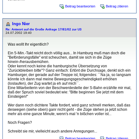
Beitrag beantworten
Beitrag zitieren
Ingo Nier
Re: Antwort auf die Große Anfrage 17/81/02 zur U3
24.07.2002 19:40
Was wollt Ihr eigentlich?
Ein 5-Min.-Takt reicht doch völlig aus... In Hamburg muß man doch die
"Beförderungsfälle" erst scheuchen, damit sie sich in die Züge
hinein-/herausbemühen.
Oder kennt noch keine die hamburgische Übersetzung von
"Zurückbleiben bitte"? Ganz einfach: Ertönt die Durchsage, denkt sich ein
Hamburger, der gerade auf der Treppe ist, folgendes: ´´Na ja, so langsam
könnte ich dann mal meine Bewegungsgeschwindigkeit erhöhen
(loslaufen), der Zug wartet ja eh auf mich´´.
Eine Mitarbeiterin von der Beschwerdestelle der S-Bahn erzählte mir mal,
daß der Spruch soviel bedeutet wie: "Bitte beginnen Sie jetzt mit dem
Einsteigen!"
Wer dann noch dichtere Takte fordert, wird ganz schnell merken, daß das
deswegen (siehe oben) ganr nicht geht - die Züge stehen ja jetzt schon
mehr als eine ganze Minute, wenn's mal 'n bißchen voller ist...
Noch Fragen?
Schreibt sie mir, vielleicht auch andere Anregungen...
Beitrag beantworten
Beitrag zitieren