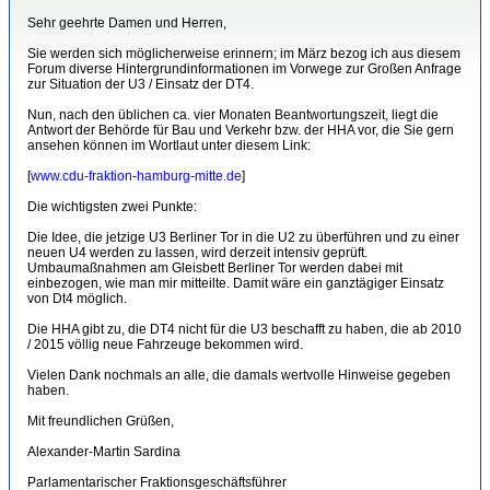
Sehr geehrte Damen und Herren,
Sie werden sich möglicherweise erinnern; im März bezog ich aus diesem
Forum diverse Hintergrundinformationen im Vorwege zur Großen Anfrage
zur Situation der U3 / Einsatz der DT4.
Nun, nach den üblichen ca. vier Monaten Beantwortungszeit, liegt die
Antwort der Behörde für Bau und Verkehr bzw. der HHA vor, die Sie gern
ansehen können im Wortlaut unter diesem Link:
[
www.cdu-fraktion-hamburg-mitte.de
]
Die wichtigsten zwei Punkte:
Die Idee, die jetzige U3 Berliner Tor in die U2 zu überführen und zu einer
neuen U4 werden zu lassen, wird derzeit intensiv geprüft.
Umbaumaßnahmen am Gleisbett Berliner Tor werden dabei mit
einbezogen, wie man mir mitteilte. Damit wäre ein ganztägiger Einsatz
von Dt4 möglich.
Die HHA gibt zu, die DT4 nicht für die U3 beschafft zu haben, die ab 2010
/ 2015 völlig neue Fahrzeuge bekommen wird.
Vielen Dank nochmals an alle, die damals wertvolle Hinweise gegeben
haben.
Mit freundlichen Grüßen,
Alexander-Martin Sardina
Parlamentarischer Fraktionsgeschäftsführer