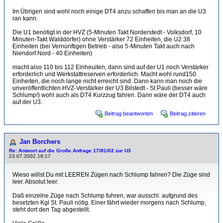
Im Übrigen sind wohl noch einige DT4 anzu schaffen bis man an die U3
ran kann.
Die U1 benötigt in der HVZ (5-Minuten Takt Norderstedt - Volksdorf, 10
Minuten-Takt Walddörfer) ohne Verstärker 72 Einheiten, die U2 38
Einheiten (bei Vernünftigen Betrieb - also 5-Minuten Takt auch nach
Niendorf Nord - 40 Einheiten)
macht also 110 bis 112 Einheuiten, dann sind auf der U1 noch Verstärker
erforderlich und Werkstattreserven erforderlich. Macht wohl rund150
Einheiten, die noch lange nicht erreicht sind. Dann kann man noch die
unveröffentlichten HVZ-Verstärker der U3 Bilstedt - St Pauli (besser wäre
Schlump!) wohl auch als DT4 Kurzzug fahren. Dann wäre der DT4 auch
auf der U3.
Beitrag beantworten
Beitrag zitieren
Jan Borchers
Re: Antwort auf die Große Anfrage 17/81/02 zur U3
23.07.2002 18:17
Wieso willst Du mit LEEREN Zügen nach Schlump fahren? Die Züge sind
leer. Absolut leer.
Daß einzelne Züge nach Schlump fuhren, war ausschl. aufgrund des
besetzten Kgl St. Pauli nötig. Einer fährt wieder morgens nach Schlump,
steht dort den Tag abgestellt.