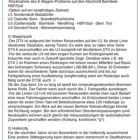
-Rücknahme des 6-Wagen-Problems auf den Abschnitt Barmbek-
HBF/Süd
-Option auf ein langfristiges Zielnetz:
U1 Norderstedt-Walddörfer
U2 Osdorfer Born - Bramfeld/Karlshöhe
U3 (Gartenstadt) - Barmbek - WestRing - HBF/Süd - (Berl. Tor)
U4 Niendorf Nord - Mümmelmannsberg
2) Wagenpark
-Der DT4 ist aufgrund der hohen Reisezeiten auf der U1 für diese Linie
ideal(viele Sitzplätze, wenig Türen). Es wäre also zu raten eine Serie
DT4.6 anzuschaffen um die U1 komplett mit Verstärkern DT4 zu fahren
-Für die verkürzte U3 mit den engen Kurven am Rödingsmarkt etc.
bräuchte man auch in Zukunft spezielle Züge. Denkbar wäre z.B. die
DT4.1 im Rahmen eines Redesigns mit einem neuen Mittelteil (auf Basis
des bisherigen Schemas) auszurüsten ( AB-BB-BA ). Diese 30 Einheiten
wären für verschiedene Takte durchaus ausreichend und bis zur
Fertigstellung einer Ausfädelung Jungfernstieg wäre ein Redesign auch
fällig (und die DT3E auch :-)
Ob der Zug dann 1m zu lang ist spielt bei computergesteuertem Bremsen
keine Rolle. Der Fahrer kann auch durch die 1. Fahrgasttür aussteigen.
-Für die Linien U2+U4 mit kürzeren Reisezeiten würde man nach Bedarf
eine neue Fahrzeuggeneration anschaffen. Im Endzustand beider Linien
wären für einen 5min-Takt mit Betriebsreserve etwa 100 Halbzüge zu
veranschlagen. Ein Blick auf die neuen Berliner Kleinprofilzüge könnte
die Richtung zeigen. Bei den erforderlichen Streckenanpassungen (und
Neubauten) können auch gleich die Voraussetzungen für automatischen
Zugverkehr geschaffen werden (Achtung: kontrovers *g*).
3) Hafencity
Für die nächsten Jahre ist ein Busverkehr in der Hafencity ausreichend.
Eine andere Stdtregierung kann diesen dann immernoch in Stadtbahnen