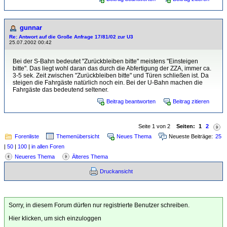
gunnar
Re: Antwort auf die Große Anfrage 17/81/02 zur U3
25.07.2002 00:42
Bei der S-Bahn bedeutet "Zurückbleiben bitte" meistens "Einsteigen
bitte". Das liegt wohl daran das durch die Abfertigung der ZZA, immer ca.
3-5 sek. Zeit zwischen "Zurückbleiben bitte" und Türen schließen ist. Da
steigen die Fahrgäste natürlich noch ein. Bei der U-Bahn machen die
Fahrgäste das bedeutend seltener.
Beitrag beantworten
Beitrag zitieren
Seite 1 von 2
Seiten:
1
2
Forenliste
Themenübersicht
Neues Thema
Neueste Beiträge:
25
|
50
|
100
|
in allen Foren
Neueres Thema
Älteres Thema
Druckansicht
Sorry, in diesem Forum dürfen nur registrierte Benutzer schreiben.
Hier klicken, um sich einzuloggen