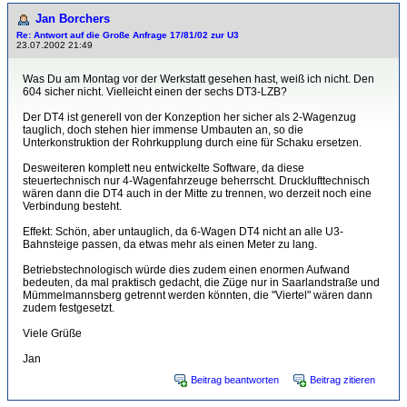
Jan Borchers
Re: Antwort auf die Große Anfrage 17/81/02 zur U3
23.07.2002 21:49
Was Du am Montag vor der Werkstatt gesehen hast, weiß ich nicht. Den
604 sicher nicht. Vielleicht einen der sechs DT3-LZB?
Der DT4 ist generell von der Konzeption her sicher als 2-Wagenzug
tauglich, doch stehen hier immense Umbauten an, so die
Unterkonstruktion der Rohrkupplung durch eine für Schaku ersetzen.
Desweiteren komplett neu entwickelte Software, da diese
steuertechnisch nur 4-Wagenfahrzeuge beherrscht. Drucklufttechnisch
wären dann die DT4 auch in der Mitte zu trennen, wo derzeit noch eine
Verbindung besteht.
Effekt: Schön, aber untauglich, da 6-Wagen DT4 nicht an alle U3-
Bahnsteige passen, da etwas mehr als einen Meter zu lang.
Betriebstechnologisch würde dies zudem einen enormen Aufwand
bedeuten, da mal praktisch gedacht, die Züge nur in Saarlandstraße und
Mümmelmannsberg getrennt werden könnten, die "Viertel" wären dann
zudem festgesetzt.
Viele Grüße
Jan
Beitrag beantworten
Beitrag zitieren