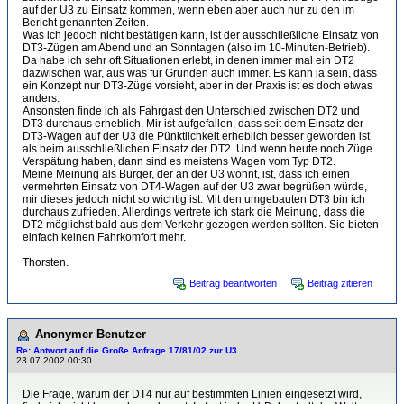
auf der U3 zu Einsatz kommen, wenn eben aber auch nur zu den im
Bericht genannten Zeiten.
Was ich jedoch nicht bestätigen kann, ist der ausschließliche Einsatz von
DT3-Zügen am Abend und an Sonntagen (also im 10-Minuten-Betrieb).
Da habe ich sehr oft Situationen erlebt, in denen immer mal ein DT2
dazwischen war, aus was für Gründen auch immer. Es kann ja sein, dass
ein Konzept nur DT3-Züge vorsieht, aber in der Praxis ist es doch etwas
anders.
Ansonsten finde ich als Fahrgast den Unterschied zwischen DT2 und
DT3 durchaus erheblich. Mir ist aufgefallen, dass seit dem Einsatz der
DT3-Wagen auf der U3 die Pünktlichkeit erheblich besser geworden ist
als beim ausschließlichen Einsatz der DT2. Und wenn heute noch Züge
Verspätung haben, dann sind es meistens Wagen vom Typ DT2.
Meine Meinung als Bürger, der an der U3 wohnt, ist, dass ich einen
vermehrten Einsatz von DT4-Wagen auf der U3 zwar begrüßen würde,
mir dieses jedoch nicht so wichtig ist. Mit den umgebauten DT3 bin ich
durchaus zufrieden. Allerdings vertrete ich stark die Meinung, dass die
DT2 möglichst bald aus dem Verkehr gezogen werden sollten. Sie bieten
einfach keinen Fahrkomfort mehr.
Thorsten.
Beitrag beantworten
Beitrag zitieren
Anonymer Benutzer
Re: Antwort auf die Große Anfrage 17/81/02 zur U3
23.07.2002 00:30
Die Frage, warum der DT4 nur auf bestimmten Linien eingesetzt wird,