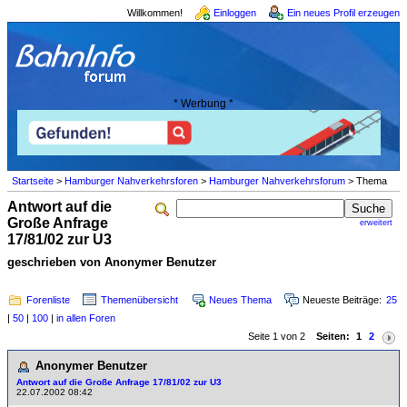
Willkommen!
Einloggen
Ein neues Profil erzeugen
* Werbung *
Startseite
>
Hamburger Nahverkehrsforen
>
Hamburger Nahverkehrsforum
> Thema
Antwort auf die
Große Anfrage
erweitert
17/81/02 zur U3
geschrieben von Anonymer Benutzer
Forenliste
Themenübersicht
Neues Thema
Neueste Beiträge:
25
|
50
|
100
|
in allen Foren
Seite 1 von 2
Seiten:
1
2
Anonymer Benutzer
Antwort auf die Große Anfrage 17/81/02 zur U3
22.07.2002 08:42