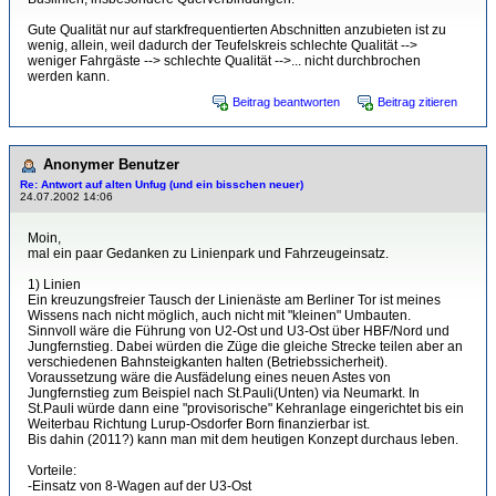
Gute Qualität nur auf starkfrequentierten Abschnitten anzubieten ist zu
wenig, allein, weil dadurch der Teufelskreis schlechte Qualität -->
weniger Fahrgäste --> schlechte Qualität -->... nicht durchbrochen
werden kann.
Beitrag beantworten
Beitrag zitieren
Anonymer Benutzer
Re: Antwort auf alten Unfug (und ein bisschen neuer)
24.07.2002 14:06
Moin,
mal ein paar Gedanken zu Linienpark und Fahrzeugeinsatz.
1) Linien
Ein kreuzungsfreier Tausch der Linienäste am Berliner Tor ist meines
Wissens nach nicht möglich, auch nicht mit "kleinen" Umbauten.
Sinnvoll wäre die Führung von U2-Ost und U3-Ost über HBF/Nord und
Jungfernstieg. Dabei würden die Züge die gleiche Strecke teilen aber an
verschiedenen Bahnsteigkanten halten (Betriebssicherheit).
Voraussetzung wäre die Ausfädelung eines neuen Astes von
Jungfernstieg zum Beispiel nach St.Pauli(Unten) via Neumarkt. In
St.Pauli würde dann eine "provisorische" Kehranlage eingerichtet bis ein
Weiterbau Richtung Lurup-Osdorfer Born finanzierbar ist.
Bis dahin (2011?) kann man mit dem heutigen Konzept durchaus leben.
Vorteile:
-Einsatz von 8-Wagen auf der U3-Ost