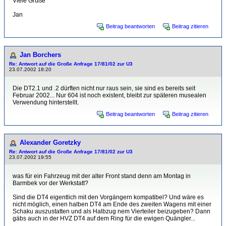
Viele Grüße
Jan
Beitrag beantworten
Beitrag zitieren
Jan Borchers
Re: Antwort auf die Große Anfrage 17/81/02 zur U3
23.07.2002 18:20
Die DT2.1 und .2 dürften nicht nur raus sein, sie sind es bereits seit
Februar 2002... Nur 604 ist noch existent, bleibt zur späteren musealen
Verwendung hinterstellt.
Beitrag beantworten
Beitrag zitieren
Alexander Goretzky
Re: Antwort auf die Große Anfrage 17/81/02 zur U3
23.07.2002 19:55
was für ein Fahrzeug mit der alter Front stand denn am Montag in
Barmbek vor der Werkstatt?
Sind die DT4 eigentlich mit den Vorgängern kompatibel? Und wäre es
nicht möglich, einen halben DT4 am Ende des zweiten Wagens mit einer
Schaku auszustatten und als Halbzug nem Vierteiler beizugeben? Dann
gäbs auch in der HVZ DT4 auf dem Ring für die ewigen Quängler...