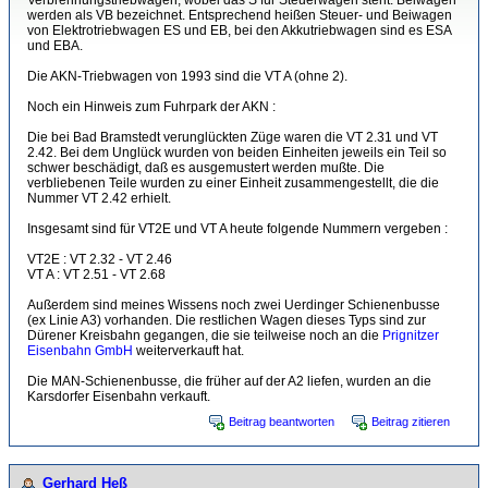
Verbrennungstriebwagen, wobei das S für Steuerwagen steht. Beiwagen
werden als VB bezeichnet. Entsprechend heißen Steuer- und Beiwagen
von Elektrotriebwagen ES und EB, bei den Akkutriebwagen sind es ESA
und EBA.
Die AKN-Triebwagen von 1993 sind die VT A (ohne 2).
Noch ein Hinweis zum Fuhrpark der AKN :
Die bei Bad Bramstedt verunglückten Züge waren die VT 2.31 und VT
2.42. Bei dem Unglück wurden von beiden Einheiten jeweils ein Teil so
schwer beschädigt, daß es ausgemustert werden mußte. Die
verbliebenen Teile wurden zu einer Einheit zusammengestellt, die die
Nummer VT 2.42 erhielt.
Insgesamt sind für VT2E und VT A heute folgende Nummern vergeben :
VT2E : VT 2.32 - VT 2.46
VT A : VT 2.51 - VT 2.68
Außerdem sind meines Wissens noch zwei Uerdinger Schienenbusse
(ex Linie A3) vorhanden. Die restlichen Wagen dieses Typs sind zur
Dürener Kreisbahn gegangen, die sie teilweise noch an die
Prignitzer
Eisenbahn GmbH
weiterverkauft hat.
Die MAN-Schienenbusse, die früher auf der A2 liefen, wurden an die
Karsdorfer Eisenbahn verkauft.
Beitrag beantworten
Beitrag zitieren
Gerhard Heß