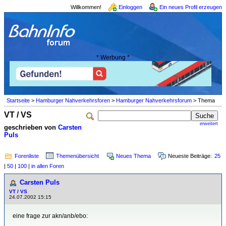
Willkommen!
Einloggen
Ein neues Profil erzeugen
* Werbung *
Startseite
>
Hamburger Nahverkehrsforen
>
Hamburger Nahverkehrsforum
> Thema
VT / VS
erweitert
geschrieben von
Carsten
Puls
Forenliste
Themenübersicht
Neues Thema
Neueste Beiträge:
25
|
50
|
100
|
in allen Foren
Carsten Puls
VT / VS
24.07.2002 15:15
eine frage zur akn/anb/ebo: