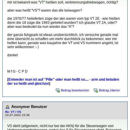
mir ist bekannt was "VT" heißen soll, verbrennungstriebwagen, richtig?
aber was heißt "VS"? waren das die beiwagen?
die 1976/77 helieferten züge der akn waren vom typ VT 2E - wie hießen
denn die 18 züge die 1993 geliefert wurden? ich glaube VT 2A, oder?
aber was bedeutet da nun wieder das "A"?
der ganze fuhgpark ist etwas unübersichtlich, ich versuche gerade mal
eine übersicht zu schaffen um mehr durchblick zu bekommen. wer mir
helfen kann, gerade was baujahre der VT und VS nummern angeht, ist
sehr willkommen :- )
danke!
M f G - C P D
[
Entweder man ist auf "Pille" oder man heißt so.... - arm und beladen
der so heißt und gleichzei
]
Beitrag beantworten
Beitrag zitieren
Anonymer Benutzer
Re: VT / VS
24.07.2002 15:38
VS steht (allgemein, nicht nur bei der AKN) für die Steuerwagen von