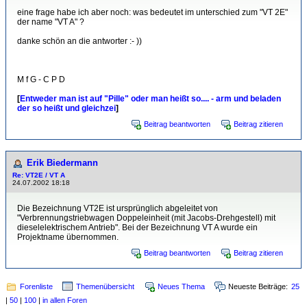
eine frage habe ich aber noch: was bedeutet im unterschied zum "VT 2E"
der name "VT A" ?
danke schön an die antworter :- ))
M f G - C P D
[
Entweder man ist auf "Pille" oder man heißt so.... - arm und beladen
der so heißt und gleichzei
]
Beitrag beantworten
Beitrag zitieren
Erik Biedermann
Re: VT2E / VT A
24.07.2002 18:18
Die Bezeichnung VT2E ist ursprünglich abgeleitet von
"Verbrennungstriebwagen Doppeleinheit (mit Jacobs-Drehgestell) mit
dieselelektrischem Antrieb". Bei der Bezeichnung VT A wurde ein
Projektname übernommen.
Beitrag beantworten
Beitrag zitieren
Forenliste
Themenübersicht
Neues Thema
Neueste Beiträge:
25
|
50
|
100
|
in allen Foren