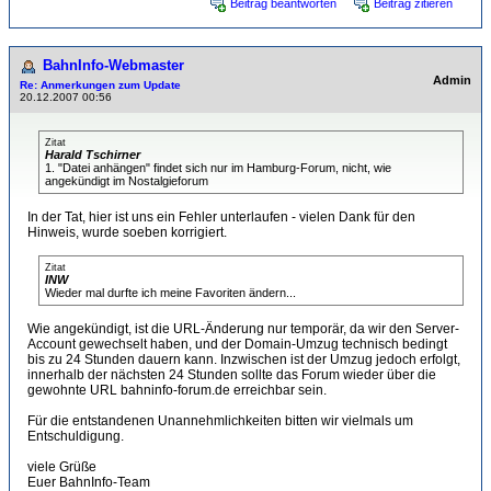
Beitrag beantworten
Beitrag zitieren
BahnInfo-Webmaster
Admin
Re: Anmerkungen zum Update
20.12.2007 00:56
Zitat
Harald Tschirner
1. "Datei anhängen" findet sich nur im Hamburg-Forum, nicht, wie
angekündigt im Nostalgieforum
In der Tat, hier ist uns ein Fehler unterlaufen - vielen Dank für den
Hinweis, wurde soeben korrigiert.
Zitat
INW
Wieder mal durfte ich meine Favoriten ändern...
Wie angekündigt, ist die URL-Änderung nur temporär, da wir den Server-
Account gewechselt haben, und der Domain-Umzug technisch bedingt
bis zu 24 Stunden dauern kann. Inzwischen ist der Umzug jedoch erfolgt,
innerhalb der nächsten 24 Stunden sollte das Forum wieder über die
gewohnte URL bahninfo-forum.de erreichbar sein.
Für die entstandenen Unannehmlichkeiten bitten wir vielmals um
Entschuldigung.
viele Grüße
Euer BahnInfo-Team