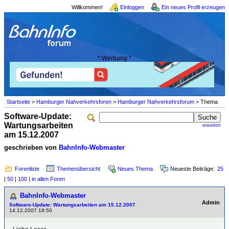
Willkommen!
Einloggen
Ein neues Profil erzeugen
* Werbung *
Startseite
>
Hamburger Nahverkehrsforen
>
Hamburger Nahverkehrsforum
> Thema
Software-Update:
Wartungsarbeiten
erweitert
am 15.12.2007
geschrieben von
BahnInfo-Webmaster
Forenliste
Themenübersicht
Neues Thema
Neueste Beiträge:
25
|
50
|
100
|
in allen Foren
BahnInfo-Webmaster
Admin
Software-Update: Wartungsarbeiten am 15.12.2007
14.12.2007 19:50