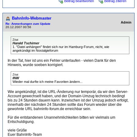
Beitrag beantworten
Beitrag zitieren
BahnInfo-Webmaster
Admin
Re: Anmerkungen zum Update
20.12.2007 00:56
Zitat
Harald Tschirner
1. "Datei anhängen" findet sich nur im Hamburg-Forum, nicht, wie
angekündigt im Nostalgieforum
In der Tat, hier ist uns ein Fehler unterlaufen - vielen Dank für den
Hinweis, wurde soeben korrigiert.
Zitat
INW
Wieder mal durfte ich meine Favoriten ändern...
Wie angekündigt, ist die URL-Änderung nur temporär, da wir den Server-
Account gewechselt haben, und der Domain-Umzug technisch bedingt
bis zu 24 Stunden dauern kann. Inzwischen ist der Umzug jedoch erfolgt,
innerhalb der nächsten 24 Stunden sollte das Forum wieder über die
gewohnte URL bahninfo-forum.de erreichbar sein.
Für die entstandenen Unannehmlichkeiten bitten wir vielmals um
Entschuldigung.
viele Grüße
Euer BahnInfo-Team