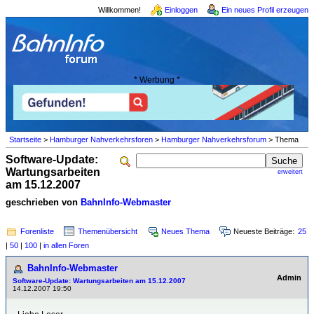
Willkommen!
Einloggen
Ein neues Profil erzeugen
* Werbung *
Startseite
>
Hamburger Nahverkehrsforen
>
Hamburger Nahverkehrsforum
> Thema
Software-Update:
Wartungsarbeiten
erweitert
am 15.12.2007
geschrieben von
BahnInfo-Webmaster
Forenliste
Themenübersicht
Neues Thema
Neueste Beiträge:
25
|
50
|
100
|
in allen Foren
BahnInfo-Webmaster
Admin
Software-Update: Wartungsarbeiten am 15.12.2007
14.12.2007 19:50