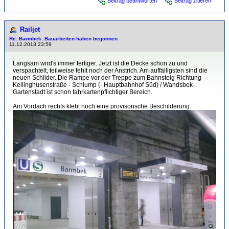
Beitrag beantworten
Beitrag zitieren
Railjet
Re: Barmbek: Bauarbeiten haben begonnen
11.12.2013 23:59
Langsam wird's immer fertiger. Jetzt ist die Decke schon zu und
verspachtelt, teilweise fehlt noch der Anstrich. Am auffälligsten sind die
neuen Schilder. Die Rampe vor der Treppe zum Bahnsteig Richtung
Kellinghusenstraße - Schlump (- Hauptbahnhof Süd) / Wandsbek-
Gartenstadt ist schon fahrkartenpflichtiger Bereich.
Am Vordach rechts klebt noch eine provisorische Beschilderung: