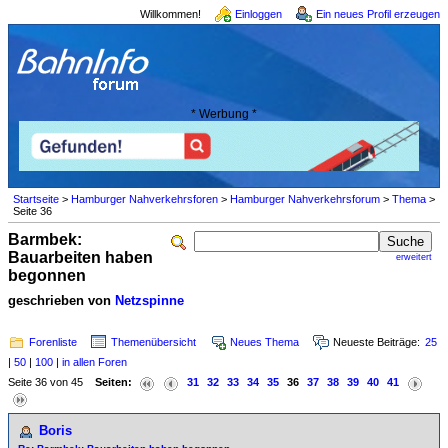
Willkommen!
Einloggen
Ein neues Profil erzeugen
* Werbung *
Startseite
>
Hamburger Nahverkehrsforen
>
Hamburger Nahverkehrsforum
>
Thema
>
Seite 36
Barmbek:
Bauarbeiten haben
erweitert
begonnen
geschrieben von
Netzspinne
Forenliste
Themenübersicht
Neues Thema
Neueste Beiträge:
25
|
50
|
100
|
in allen Foren
Seite 36 von 45
Seiten:
31
32
33
34
35
36
37
38
39
40
41
Boris