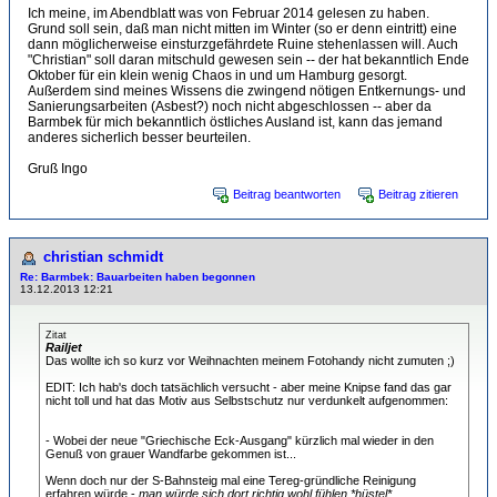
Ich meine, im Abendblatt was von Februar 2014 gelesen zu haben.
Grund soll sein, daß man nicht mitten im Winter (so er denn eintritt) eine
dann möglicherweise einsturzgefährdete Ruine stehenlassen will. Auch
"Christian" soll daran mitschuld gewesen sein -- der hat bekanntlich Ende
Oktober für ein klein wenig Chaos in und um Hamburg gesorgt.
Außerdem sind meines Wissens die zwingend nötigen Entkernungs- und
Sanierungsarbeiten (Asbest?) noch nicht abgeschlossen -- aber da
Barmbek für mich bekanntlich östliches Ausland ist, kann das jemand
anderes sicherlich besser beurteilen.
Gruß Ingo
Beitrag beantworten
Beitrag zitieren
christian schmidt
Re: Barmbek: Bauarbeiten haben begonnen
13.12.2013 12:21
Zitat
Railjet
Das wollte ich so kurz vor Weihnachten meinem Fotohandy nicht zumuten ;)
EDIT: Ich hab's doch tatsächlich versucht - aber meine Knipse fand das gar
nicht toll und hat das Motiv aus Selbstschutz nur verdunkelt aufgenommen:
- Wobei der neue "Griechische Eck-Ausgang" kürzlich mal wieder in den
Genuß von grauer Wandfarbe gekommen ist...
Wenn doch nur der S-Bahnsteig mal eine Tereg-gründliche Reinigung
erfahren würde -
man würde sich dort richtig wohl fühlen *hüstel*