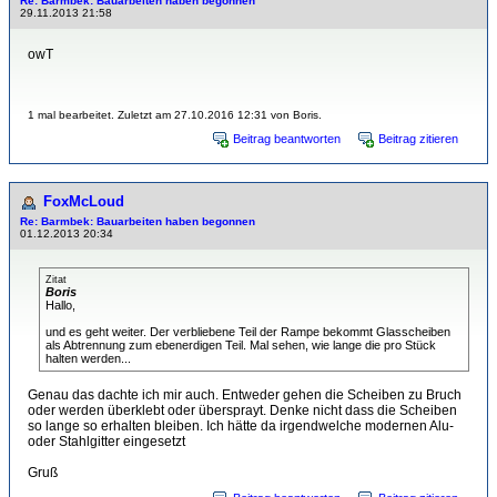
Re: Barmbek: Bauarbeiten haben begonnen
29.11.2013 21:58
owT
1 mal bearbeitet. Zuletzt am 27.10.2016 12:31 von Boris.
Beitrag beantworten
Beitrag zitieren
FoxMcLoud
Re: Barmbek: Bauarbeiten haben begonnen
01.12.2013 20:34
Zitat
Boris
Hallo,
und es geht weiter. Der verbliebene Teil der Rampe bekommt Glasscheiben
als Abtrennung zum ebenerdigen Teil. Mal sehen, wie lange die pro Stück
halten werden...
Genau das dachte ich mir auch. Entweder gehen die Scheiben zu Bruch
oder werden überklebt oder übersprayt. Denke nicht dass die Scheiben
so lange so erhalten bleiben. Ich hätte da irgendwelche modernen Alu-
oder Stahlgitter eingesetzt
Gruß