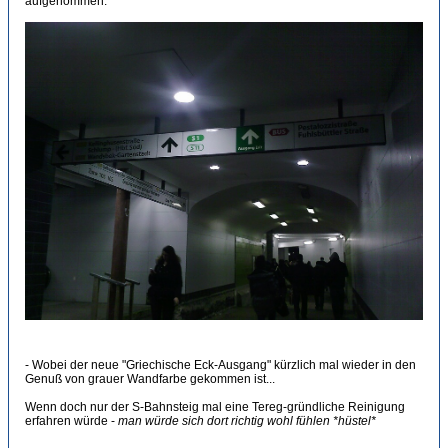
aufgenommen:
- Wobei der neue "Griechische Eck-Ausgang" kürzlich mal wieder in den
Genuß von grauer Wandfarbe gekommen ist...
Wenn doch nur der S-Bahnsteig mal eine Tereg-gründliche Reinigung
erfahren würde -
man würde sich dort richtig wohl fühlen *hüstel*