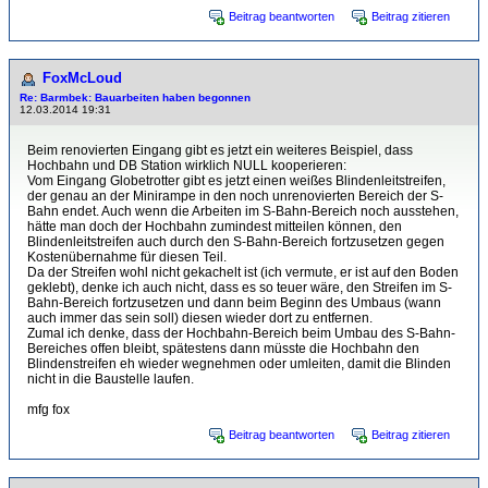
Beitrag beantworten
Beitrag zitieren
FoxMcLoud
Re: Barmbek: Bauarbeiten haben begonnen
12.03.2014 19:31
Beim renovierten Eingang gibt es jetzt ein weiteres Beispiel, dass
Hochbahn und DB Station wirklich NULL kooperieren:
Vom Eingang Globetrotter gibt es jetzt einen weißes Blindenleitstreifen,
der genau an der Minirampe in den noch unrenovierten Bereich der S-
Bahn endet. Auch wenn die Arbeiten im S-Bahn-Bereich noch ausstehen,
hätte man doch der Hochbahn zumindest mitteilen können, den
Blindenleitstreifen auch durch den S-Bahn-Bereich fortzusetzen gegen
Kostenübernahme für diesen Teil.
Da der Streifen wohl nicht gekachelt ist (ich vermute, er ist auf den Boden
geklebt), denke ich auch nicht, dass es so teuer wäre, den Streifen im S-
Bahn-Bereich fortzusetzen und dann beim Beginn des Umbaus (wann
auch immer das sein soll) diesen wieder dort zu entfernen.
Zumal ich denke, dass der Hochbahn-Bereich beim Umbau des S-Bahn-
Bereiches offen bleibt, spätestens dann müsste die Hochbahn den
Blindenstreifen eh wieder wegnehmen oder umleiten, damit die Blinden
nicht in die Baustelle laufen.
mfg fox
Beitrag beantworten
Beitrag zitieren