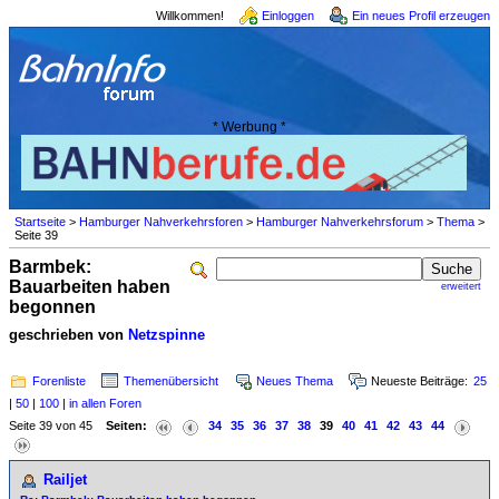
Willkommen!
Einloggen
Ein neues Profil erzeugen
* Werbung *
Startseite
>
Hamburger Nahverkehrsforen
>
Hamburger Nahverkehrsforum
>
Thema
>
Seite 39
Barmbek:
Bauarbeiten haben
erweitert
begonnen
geschrieben von
Netzspinne
Forenliste
Themenübersicht
Neues Thema
Neueste Beiträge:
25
|
50
|
100
|
in allen Foren
Seite 39 von 45
Seiten:
34
35
36
37
38
39
40
41
42
43
44
Railjet