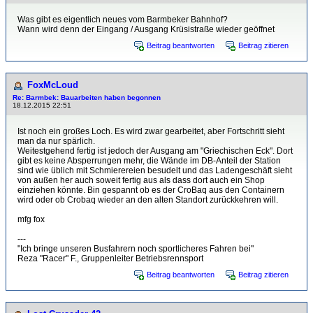
Was gibt es eigentlich neues vom Barmbeker Bahnhof?
Wann wird denn der Eingang / Ausgang Krüsistraße wieder geöffnet
Beitrag beantworten
Beitrag zitieren
FoxMcLoud
Re: Barmbek: Bauarbeiten haben begonnen
18.12.2015 22:51
Ist noch ein großes Loch. Es wird zwar gearbeitet, aber Fortschritt sieht
man da nur spärlich.
Weitestgehend fertig ist jedoch der Ausgang am "Griechischen Eck". Dort
gibt es keine Absperrungen mehr, die Wände im DB-Anteil der Station
sind wie üblich mit Schmierereien besudelt und das Ladengeschäft sieht
von außen her auch soweit fertig aus als dass dort auch ein Shop
einziehen könnte. Bin gespannt ob es der CroBaq aus den Containern
wird oder ob Crobaq wieder an den alten Standort zurückkehren will.
mfg fox
---
"Ich bringe unseren Busfahrern noch sportlicheres Fahren bei"
Reza "Racer" F., Gruppenleiter Betriebsrennsport
Beitrag beantworten
Beitrag zitieren