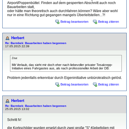
Airport/Poppenbüttel. Finden auf dem gesperrten Abschnitt auch noch
Bauarbeiten statt,
oder hätte man theoretisch auch durchfahren können? Wäre aber wohl
nur in eine Richtung gut gegangen mangels Überleitstellen...?!
Beitrag beantworten
Beitrag zitieren
Herbert
Re: Barmbek: Bauarbeiten haben begonnen
17.05.2015 22:39
Zitat
Mit Verlaub, das sieht mir doch eher nach liebevoller privater Tesakrepp-
Initiative eines Fahrgastes aus, als nach professioneller Arbeit der DB:
Problem jedenfalls erkennbar durch Eigeninitiative unbürokratisch gelöst.
Beitrag beantworten
Beitrag zitieren
Herbert
Re: Barmbek: Bauarbeiten haben begonnen
25.05.2015 13:02
Schritt IV:
die Korkschilder wurden ersetzt durch zwei große "S"-Klebefolien mit