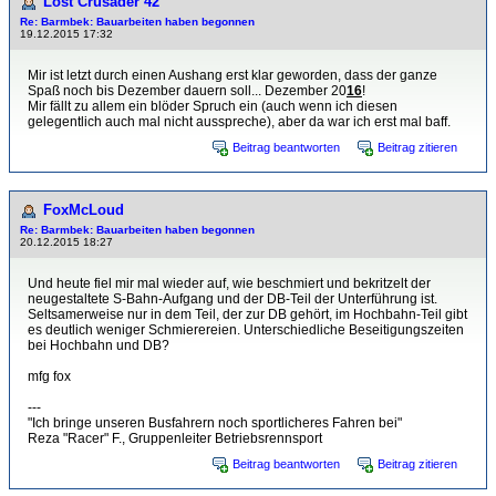
Lost Crusader 42
Re: Barmbek: Bauarbeiten haben begonnen
19.12.2015 17:32
Mir ist letzt durch einen Aushang erst klar geworden, dass der ganze
Spaß noch bis Dezember dauern soll... Dezember 20
16
!
Mir fällt zu allem ein blöder Spruch ein (auch wenn ich diesen
gelegentlich auch mal nicht ausspreche), aber da war ich erst mal baff.
Beitrag beantworten
Beitrag zitieren
FoxMcLoud
Re: Barmbek: Bauarbeiten haben begonnen
20.12.2015 18:27
Und heute fiel mir mal wieder auf, wie beschmiert und bekritzelt der
neugestaltete S-Bahn-Aufgang und der DB-Teil der Unterführung ist.
Seltsamerweise nur in dem Teil, der zur DB gehört, im Hochbahn-Teil gibt
es deutlich weniger Schmierereien. Unterschiedliche Beseitigungszeiten
bei Hochbahn und DB?
mfg fox
---
"Ich bringe unseren Busfahrern noch sportlicheres Fahren bei"
Reza "Racer" F., Gruppenleiter Betriebsrennsport
Beitrag beantworten
Beitrag zitieren