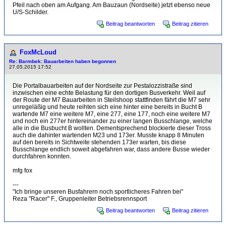
Pfeil nach oben am Aufgang. Am Bauzaun (Nordseite) jetzt ebenso neue
U/S-Schilder.
Beitrag beantworten
Beitrag zitieren
FoxMcLoud
Re: Barmbek: Bauarbeiten haben begonnen
27.05.2015 17:52
Die Portalbauarbeiten auf der Nordseite zur Pestalozzistraße sind
inzwischen eine echte Belastung für den dortigen Busverkehr. Weil auf
der Route der M7 Bauarbeiten in Steilshoop stattfinden fährt die M7 sehr
unregeläßig und heute reihten sich eine hinter eine bereits in Bucht B
wartende M7 eine weitere M7, eine 277, eine 177, noch eine weitere M7
und noch ein 277er hintereinander zu einer langen Busschlange, welche
alle in die Busbucht B wollten. Dementsprechend blockierte dieser Tross
auch die dahinter wartenden M23 und 173er. Musste knapp 8 Minuten
auf den bereits in Sichtweite stehenden 173er warten, bis diese
Busschlange endlich soweit abgefahren war, dass andere Busse wieder
durchfahren konnten.
mfg fox
---
"Ich bringe unseren Busfahrern noch sportlicheres Fahren bei"
Reza "Racer" F., Gruppenleiter Betriebsrennsport
Beitrag beantworten
Beitrag zitieren