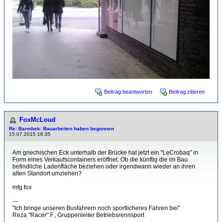
Beitrag beantworten
Beitrag zitieren
FoxMcLoud
Re: Barmbek: Bauarbeiten haben begonnen
15.07.2015 18:35
Am griechischen Eck unterhalb der Brücke hat jetzt ein "LeCrobaq" in
Form eines Verkaufscontainers eröffnet. Ob die künftig die im Bau
befindliche Ladenfläche beziehen oder irgendwann wieder an ihren
alten Standort umziehen?
mfg fox
---
"Ich bringe unseren Busfahrern noch sportlicheres Fahren bei"
Reza "Racer" F., Gruppenleiter Betriebsrennsport