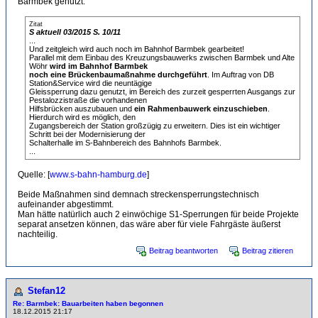
Barmbek genutzt:
Zitat
S aktuell 03/2015 S. 10/11
...
Und zeitgleich wird auch noch im Bahnhof Barmbek gearbeitet!
Parallel mit dem Einbau des Kreuzungsbauwerks zwischen Barmbek und Alte
Wöhr
wird im Bahnhof Barmbek
noch eine Brückenbaumaßnahme durchgeführt
. Im Auftrag von DB
Station&Service wird die neuntägige
Gleissperrung dazu genutzt, im Bereich des zurzeit gesperrten Ausgangs zur
Pestalozzistraße die vorhandenen
Hilfsbrücken auszubauen und
ein Rahmenbauwerk einzuschieben
.
Hierdurch wird es möglich, den
Zugangsbereich der Station großzügig zu erweitern. Dies ist ein wichtiger
Schritt bei der Modernisierung der
Schalterhalle im S-Bahnbereich des Bahnhofs Barmbek.
...
Quelle: [
www.s-bahn-hamburg.de
]
Beide Maßnahmen sind demnach streckensperrungstechnisch
aufeinander abgestimmt.
Man hätte natürlich auch 2 einwöchige S1-Sperrungen für beide Projekte
separat ansetzen können, das wäre aber für viele Fahrgäste äußerst
nachteilig.
Beitrag beantworten
Beitrag zitieren
Stefan12
Re: Barmbek: Bauarbeiten haben begonnen
18.12.2015 21:17