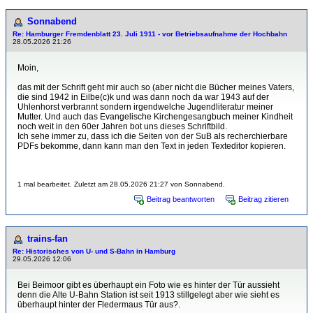
Sonnabend
Re: Hamburger Fremdenblatt 23. Juli 1911 - vor Betriebsaufnahme der Hochbahn
28.05.2026 21:26
Moin,
das mit der Schrift geht mir auch so (aber nicht die Bücher meines Vaters,
die sind 1942 in Eilbe(c)k und was dann noch da war 1943 auf der
Uhlenhorst verbrannt sondern irgendwelche Jugendliteratur meiner
Mutter. Und auch das Evangelische Kirchengesangbuch meiner Kindheit
noch weit in den 60er Jahren bot uns dieses Schriftbild.
Ich sehe immer zu, dass ich die Seiten von der SuB als recherchierbare
PDFs bekomme, dann kann man den Text in jeden Texteditor kopieren.
1 mal bearbeitet. Zuletzt am 28.05.2026 21:27 von Sonnabend.
Beitrag beantworten
Beitrag zitieren
trains-fan
Re: Historisches von U- und S-Bahn in Hamburg
29.05.2026 12:06
Bei Beimoor gibt es überhaupt ein Foto wie es hinter der Tür aussieht
denn die Alte U-Bahn Station ist seit 1913 stillgelegt aber wie sieht es
überhaupt hinter der Fledermaus Tür aus?.