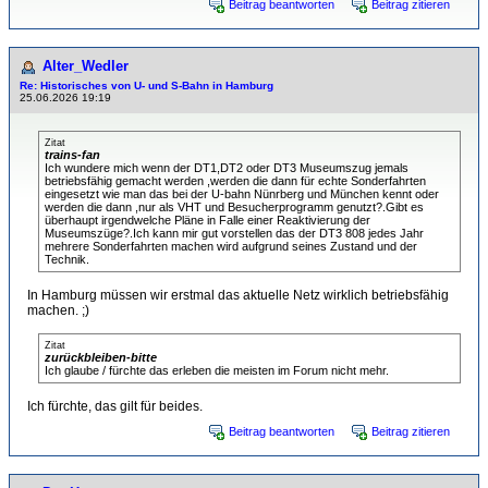
Beitrag beantworten
Beitrag zitieren
Alter_Wedler
Re: Historisches von U- und S-Bahn in Hamburg
25.06.2026 19:19
Zitat
trains-fan
Ich wundere mich wenn der DT1,DT2 oder DT3 Museumszug jemals
betriebsfähig gemacht werden ,werden die dann für echte Sonderfahrten
eingesetzt wie man das bei der U-bahn Nünrberg und München kennt oder
werden die dann ,nur als VHT und Besucherprogramm genutzt?.Gibt es
überhaupt irgendwelche Pläne in Falle einer Reaktivierung der
Museumszüge?.Ich kann mir gut vorstellen das der DT3 808 jedes Jahr
mehrere Sonderfahrten machen wird aufgrund seines Zustand und der
Technik.
In Hamburg müssen wir erstmal das aktuelle Netz wirklich betriebsfähig
machen. ;)
Zitat
zurückbleiben-bitte
Ich glaube / fürchte das erleben die meisten im Forum nicht mehr.
Ich fürchte, das gilt für beides.
Beitrag beantworten
Beitrag zitieren