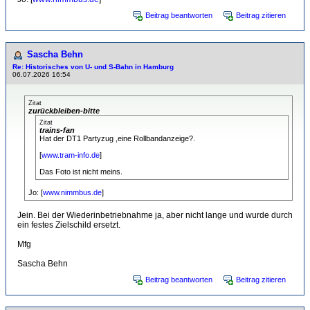
Beitrag beantworten
Beitrag zitieren
Sascha Behn
Re: Historisches von U- und S-Bahn in Hamburg
06.07.2026 16:54
Zitat
zurückbleiben-bitte
Zitat
trains-fan
Hat der DT1 Partyzug ,eine Rollbandanzeige?.
[
www.tram-info.de
]
Das Foto ist nicht meins.
Jo: [
www.nimmbus.de
]
Jein. Bei der Wiederinbetriebnahme ja, aber nicht lange und wurde durch
ein festes Zielschild ersetzt.
Mfg
Sascha Behn
Beitrag beantworten
Beitrag zitieren