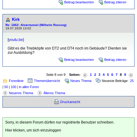
Beitrag beantworten
Beitrag zitieren
Kirk
Re: 1862: Alstertunnel (Wilhelm Roesing)
19.07.2026 13:02
[
youtu.be
]
Gibt es die Triebköpfe von DT2 und DT4 noch im Gebäude? Dienten sie
zur Ausbildung?
Beitrag beantworten
Beitrag zitieren
Seite 8 von 9
Seiten:
1
2
3
4
5
6
7
8
9
Forenliste
Themenübersicht
Neues Thema
Neueste Beiträge:
25
|
50
|
100
|
in allen Foren
Neueres Thema
Älteres Thema
Druckansicht
Sorry, in diesem Forum dürfen nur registrierte Benutzer schreiben.
Hier klicken, um sich einzuloggen