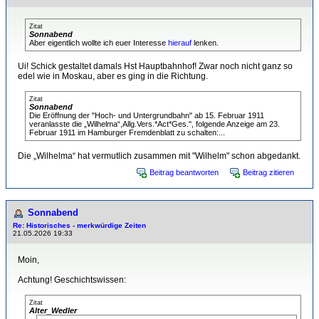
Zitat
Sonnabend
Aber eigentlich wollte ich euer Interesse
hierauf
lenken.
Ui! Schick gestaltet damals Hst Hauptbahnhof! Zwar noch nicht ganz so
edel wie in Moskau, aber es ging in die Richtung.
Zitat
Sonnabend
Die Eröffnung der "Hoch- und Untergrundbahn" ab 15. Februar 1911
veranlasste die „Wilhelma“,Allg.Vers.*Act*Ges.", folgende Anzeige am 23.
Februar 1911 im Hamburger Fremdenblatt zu schalten:...
Die „Wilhelma“ hat vermutlich zusammen mit "Wilhelm" schon abgedankt.
Beitrag beantworten
Beitrag zitieren
Sonnabend
Re: Historisches - merkwürdige Zeiten
21.05.2026 19:33
Moin,
Achtung! Geschichtswissen:
Zitat
Alter_Wedler