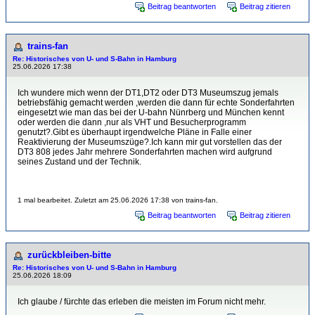
Beitrag beantworten
Beitrag zitieren
trains-fan
Re: Historisches von U- und S-Bahn in Hamburg
25.06.2026 17:38
Ich wundere mich wenn der DT1,DT2 oder DT3 Museumszug jemals
betriebsfähig gemacht werden ,werden die dann für echte Sonderfahrten
eingesetzt wie man das bei der U-bahn Nünrberg und München kennt
oder werden die dann ,nur als VHT und Besucherprogramm
genutzt?.Gibt es überhaupt irgendwelche Pläne in Falle einer
Reaktivierung der Museumszüge?.Ich kann mir gut vorstellen das der
DT3 808 jedes Jahr mehrere Sonderfahrten machen wird aufgrund
seines Zustand und der Technik.
1 mal bearbeitet. Zuletzt am 25.06.2026 17:38 von trains-fan.
Beitrag beantworten
Beitrag zitieren
zurückbleiben-bitte
Re: Historisches von U- und S-Bahn in Hamburg
25.06.2026 18:09
Ich glaube / fürchte das erleben die meisten im Forum nicht mehr.