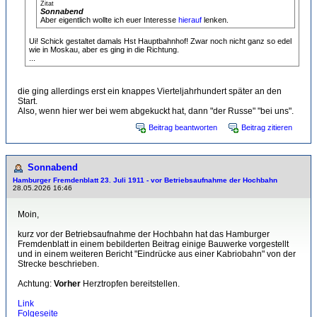
Zitat
Sonnabend
Aber eigentlich wollte ich euer Interesse
hierauf
lenken.
Ui! Schick gestaltet damals Hst Hauptbahnhof! Zwar noch nicht ganz so edel
wie in Moskau, aber es ging in die Richtung.
...
die ging allerdings erst ein knappes Vierteljahrhundert später an den
Start.
Also, wenn hier wer bei wem abgekuckt hat, dann "der Russe" "bei uns".
Beitrag beantworten
Beitrag zitieren
Sonnabend
Hamburger Fremdenblatt 23. Juli 1911 - vor Betriebsaufnahme der Hochbahn
28.05.2026 16:46
Moin,
kurz vor der Betriebsaufnahme der Hochbahn hat das Hamburger
Fremdenblatt in einem bebilderten Beitrag einige Bauwerke vorgestellt
und in einem weiteren Bericht "Eindrücke aus einer Kabriobahn" von der
Strecke beschrieben.
Achtung:
Vorher
Herztropfen bereitstellen.
Link
Folgeseite