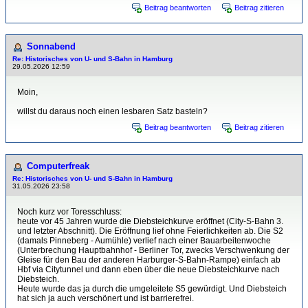
Beitrag beantworten
Beitrag zitieren
Sonnabend
Re: Historisches von U- und S-Bahn in Hamburg
29.05.2026 12:59
Moin,
willst du daraus noch einen lesbaren Satz basteln?
Beitrag beantworten
Beitrag zitieren
Computerfreak
Re: Historisches von U- und S-Bahn in Hamburg
31.05.2026 23:58
Noch kurz vor Toresschluss:
heute vor 45 Jahren wurde die Diebsteichkurve eröffnet (City-S-Bahn 3.
und letzter Abschnitt). Die Eröffnung lief ohne Feierlichkeiten ab. Die S2
(damals Pinneberg - Aumühle) verlief nach einer Bauarbeitenwoche
(Unterbrechung Hauptbahnhof - Berliner Tor, zwecks Verschwenkung der
Gleise für den Bau der anderen Harburger-S-Bahn-Rampe) einfach ab
Hbf via Citytunnel und dann eben über die neue Diebsteichkurve nach
Diebsteich.
Heute wurde das ja durch die umgeleitete S5 gewürdigt. Und Diebsteich
hat sich ja auch verschönert und ist barrierefrei.