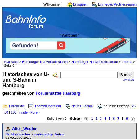
Willkommen!
Einloggen
Ein neues Profil erzeugen
* Werbung *
Startseite
>
Hamburger Nahverkehrsforen
>
Hamburger Nahverkehrsforum
>
Thema
>
Seite 8
Historisches von U-
und S-Bahn in
erweitert
Hamburg
geschrieben von
Forummaster Hamburg
Forenliste
Themenübersicht
Neues Thema
Neueste Beiträge:
25
|
50
|
100
|
in allen Foren
Seite 8 von 9
Seiten:
1
2
3
4
5
6
7
8
9
Alter_Wedler
Re: Historisches - merkwürdige Zeiten
21.05.2026 19:16