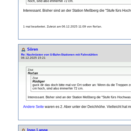
hoch, sind also immerhin 72 cm.
Interessant. Bisher sind an der Station Meßberg die "Stufe fürs H
1 mal bearbeitet. Zuletzt am 06.12.2025 11:09 von flor!an.
Sören
Re: Nachrüsten von U-Bahn-Stationen mit Fahrstühlen
06.12.2025 15:21
Zitat
flor!an
Zitat
Rüdiger
guck dir das doch bitte mal vor Ort selber an: Wenn du die Treppen 
cm hoch, sind also immerhin 72 cm.
Interessant. Bisher sind an der Station Meßberg die "Stufe fürs Hochwa
Andere Seite
waren es 2. Aber unter der Deichhöhe. Vielleicht hat 
Ingo Lange