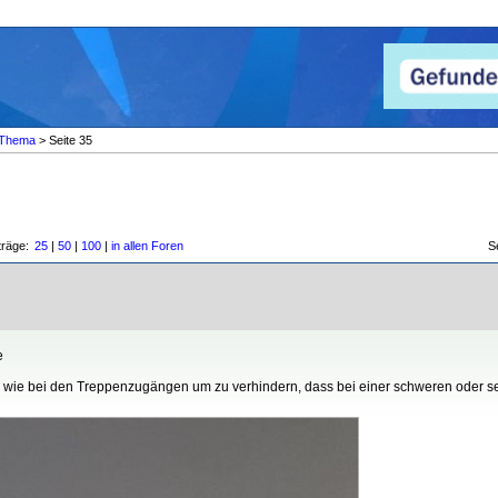
Thema
> Seite 35
träge:
25
|
50
|
100
|
in allen Foren
S
e
 wie bei den Treppenzugängen um zu verhindern, dass bei einer schweren oder seh