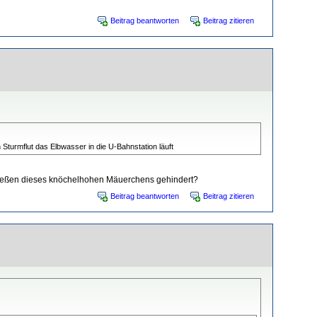
Beitrag beantworten
Beitrag zitieren
turmflut das Elbwasser in die U-Bahnstation läuft
mfließen dieses knöchelhohen Mäuerchens gehindert?
Beitrag beantworten
Beitrag zitieren