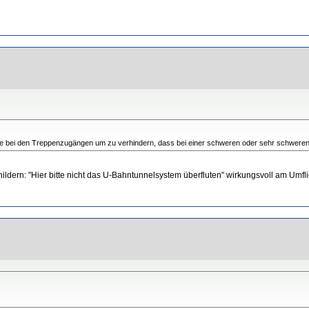
ie bei den Treppenzugängen um zu verhindern, dass bei einer schweren oder sehr schweren S
hildern: "Hier bitte nicht das U-Bahntunnelsystem überfluten" wirkungsvoll am U