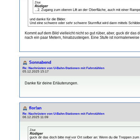
Zitat
Rüdiger
...2. Zugang zum oberen Lift an der Oberfläche, auch mit einer Ramp
und danke für die Bilder.
Und eine schwere oder sehr schwere Sturmflut wird dann mittels Schilde
Kommt auf dem Bild vielleicht nicht so gut rüber, aber, guck dir d
nach ein paar Metern, hinabzusteigen. Eine Stufe ist normalerweise
Sonnabend
Re: Nachrüsten von U-Bahn-Stationen mit Fahrstühlen
05.12.2025 15:17
Danke für deine Erläuterungen.
flor!an
Re: Nachrüsten von U-Bahn-Stationen mit Fahrstühlen
06.12.2025 11:09
Zitat
Rüdiger
guck dir das doch bitte mal vor Ort selber an: Wenn du die Treppen zum