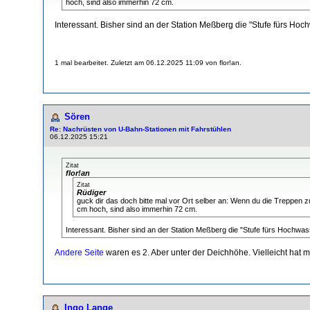
hoch, sind also immerhin 72 cm.
Interessant. Bisher sind an der Station Meßberg die "Stufe fürs H
1 mal bearbeitet. Zuletzt am 06.12.2025 11:09 von flor!an.
Sören
Re: Nachrüsten von U-Bahn-Stationen mit Fahrstühlen
06.12.2025 15:21
Zitat
flor!an
Zitat
Rüdiger
guck dir das doch bitte mal vor Ort selber an: Wenn du die Treppen 
cm hoch, sind also immerhin 72 cm.
Interessant. Bisher sind an der Station Meßberg die "Stufe fürs Hochwa
Andere Seite
waren es 2. Aber unter der Deichhöhe. Vielleicht hat 
Ingo Lange