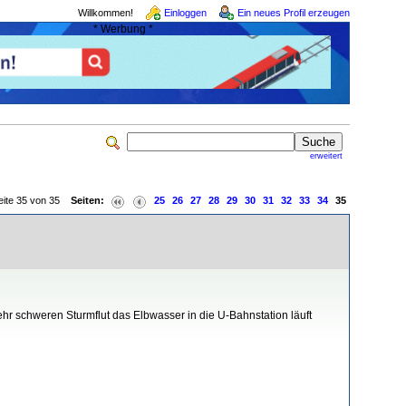
Willkommen!
Einloggen
Ein neues Profil erzeugen
* Werbung *
erweitert
eite 35 von 35
Seiten:
25
26
27
28
29
30
31
32
33
34
35
r schweren Sturmflut das Elbwasser in die U-Bahnstation läuft