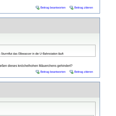
Beitrag beantworten
Beitrag zitieren
turmflut das Elbwasser in die U-Bahnstation läuft
mfließen dieses knöchelhohen Mäuerchens gehindert?
Beitrag beantworten
Beitrag zitieren