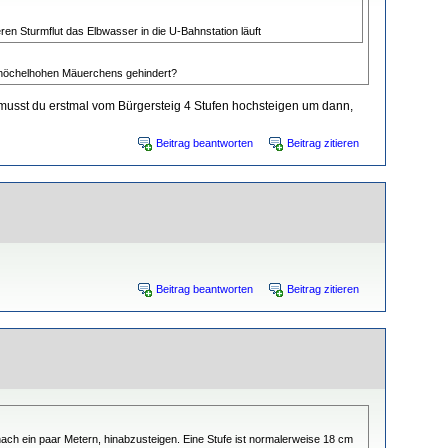
n Sturmflut das Elbwasser in die U-Bahnstation läuft
s knöchelhohen Mäuerchens gehindert?
, musst du erstmal vom Bürgersteig 4 Stufen hochsteigen um dann,
Beitrag beantworten
Beitrag zitieren
Beitrag beantworten
Beitrag zitieren
ach ein paar Metern, hinabzusteigen. Eine Stufe ist normalerweise 18 cm