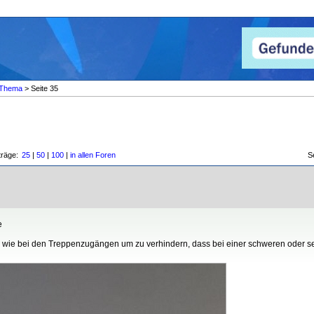
Thema
> Seite 35
träge:
25
|
50
|
100
|
in allen Foren
S
e
 wie bei den Treppenzugängen um zu verhindern, dass bei einer schweren oder seh