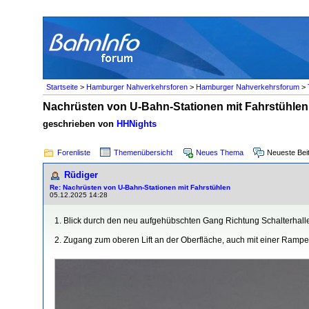
Startseite
>
Hamburger Nahverkehrsforen
>
Hamburger Nahverkehrsforum
>
Nachrüsten von U-Bahn-Stationen mit Fahrstühlen
geschrieben von
HHNights
Forenliste
Themenübersicht
Neues Thema
Neueste Bei
Rüdiger
Re: Nachrüsten von U-Bahn-Stationen mit Fahrstühlen
05.12.2025 14:28
1. Blick durch den neu aufgehübschten Gang Richtung Schalterhall
2. Zugang zum oberen Lift an der Oberfläche, auch mit einer Rampe