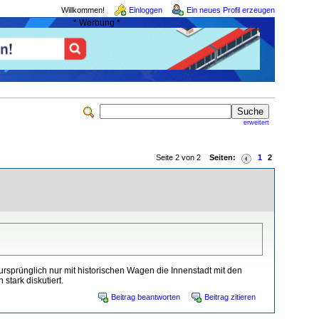
Willkommen!
Einloggen
Ein neues Profil erzeugen
* Werbung *
erweitert
Seite 2 von 2
Seiten:
1
2
ursprünglich nur mit historischen Wagen die Innenstadt mit den
stark diskutiert.
Beitrag beantworten
Beitrag zitieren