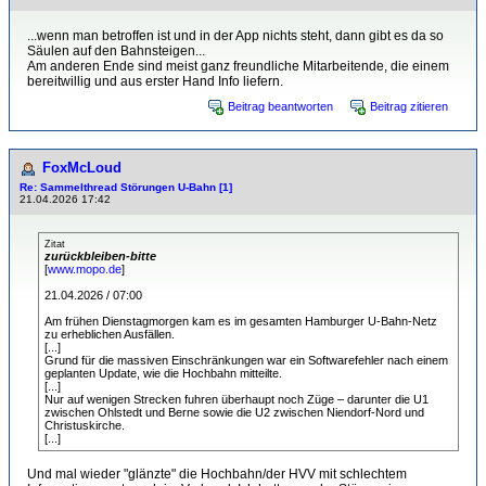
...wenn man betroffen ist und in der App nichts steht, dann gibt es da so
Säulen auf den Bahnsteigen...
Am anderen Ende sind meist ganz freundliche Mitarbeitende, die einem
bereitwillig und aus erster Hand Info liefern.
Beitrag beantworten
Beitrag zitieren
FoxMcLoud
Re: Sammelthread Störungen U-Bahn [1]
21.04.2026 17:42
Zitat
zurückbleiben-bitte
[
www.mopo.de
]
21.04.2026 / 07:00
Am frühen Dienstagmorgen kam es im gesamten Hamburger U-Bahn-Netz
zu erheblichen Ausfällen.
[...]
Grund für die massiven Einschränkungen war ein Softwarefehler nach einem
geplanten Update, wie die Hochbahn mitteilte.
[...]
Nur auf wenigen Strecken fuhren überhaupt noch Züge – darunter die U1
zwischen Ohlstedt und Berne sowie die U2 zwischen Niendorf-Nord und
Christuskirche.
[...]
Und mal wieder "glänzte" die Hochbahn/der HVV mit schlechtem