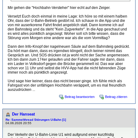
Mir gehen die "Hochbahn-Versteher" hier echt auf den Zeiger.
Versetzt Euch doch einmal in meine Lage: Ich höre so mit einem halben
Ohr, dass der U-Bahn-Betrieb gestört ist. Ich schaue in die App und die
von mir auserkorene Fahrt findet angeblich statt. Dann komme ich auf
den Bahnsteig und da steht "Kein Zugverkehr". In die App geschaut und
es wird alles pünktlich angezeigt. Woher soll ich bitte wissen, dass die
Störung vom Morgen eine andere war als die vom Vormittag?
Dann den Info-Knopf der nagelneuen Säule auf dem Bahnsteig gedrückt.
Da hört man dann, dass es irgendwo klingelt, doch keiner nimmt das
Gespräch an. Und SOS drücken ist ja wohl nicht der Sache angemessen.
Ich bin dann zum 174er gelaufen und der Fahrer sagte mir dann, dass
ein Laster in Volksdorf gegen die Brücke gerammelt ist. Das war aber
schon vor 11 Uhr und selbst die HVV-App hat die nicht fahrenden Züge
immer noch als pünktlich angezeigt.
Und sage hier keiner, dass das nicht besser ginge. Ich fühle mich als
Fahrgast von der unfähigen Hochbahn veräppelt, um es mal freundlich
auszudrücken ...
Beitrag beantworten
Beitrag zitieren
Der Hanseat
Re: Sammelthread Störungen U-Bahn [1]
04.06.2026 20:55
Der Verkehr der U-Bahn-Linie U1 wird aufgrund einer kurzfristig