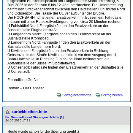
mitgeteilten Brückeninspektion am Langenhorner Markt am Freitag, 5.
Juni 2026 in der Zeit von 8 bis 12 Uhr unterbrochen. Die Unterbrechung
betrifft den Streckenabschnitt zwischen den Haltestellen Fuhlsbüttel Nord
und Ochsenzoll. Die Trasse der U1 verläuft unter der Brücke.
Die HOCHBAHN richtet einen Ersatzverkehr mit Bussen ein. Fahrgäste
müssen mit einer Reisezeitverlängerung von circa 20 Minuten rechnen.
U Fuhlsbüttel Nord: Fahrgäste finden den Ersatzverkehr an der
Bushaltestelle Flughafenstraße.
U Langenhorn Markt: Fahrgäste finden den Ersatzverkehr an der
Bushaltestelle Krohnstieg.
U Langenhorn Nord: Fahrgäste finden den Ersatzverkehr an der
Bushaltestelle Langenhorn Nord.
U Kiwittsmoor: Fahrgäste finden den Ersatzverkehr in Richtung
Ochsenzoll in der Straße Kiwittsmoor, direkt vor dem Ausgang der U-
Bahn-Haltestelle. In Richtung Fuhlsbüttel Nord befindet sich die
Abfahrtsstelle der Busse im Stockflethweg.
U Ochsenzoll: Fahrgäste finden den Ersatzverkehr an der Bushaltestelle
U Ochsenzoll.
Freundliche Grüße
Roman – Der Hanseat
Beitrag beantworten
Beitrag zitieren
zurückbleiben-bitte
Re: Sammelthread Störungen U-Bahn [1]
24.06.2026 17:21
Heute wurde schon für die Sperrung geübt ;)