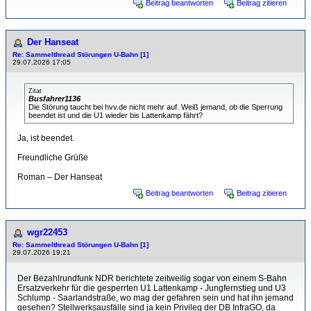
Beitrag beantworten
Beitrag zitieren
Der Hanseat
Re: Sammelthread Störungen U-Bahn [1]
29.07.2026 17:05
Zitat
Busfahrer1136
Die Störung taucht bei hvv.de nicht mehr auf. Weiß jemand, ob die Sperrung
beendet ist und die U1 wieder bis Lattenkamp fährt?
Ja, ist beendet.
Freundliche Grüße
Roman – Der Hanseat
Beitrag beantworten
Beitrag zitieren
wgr22453
Re: Sammelthread Störungen U-Bahn [1]
29.07.2026 19:21
Der Bezahlrundfunk NDR berichtete zeitweilig sogar von einem S-Bahn
Ersatzverkehr für die gesperrten U1 Lattenkamp - Jungfernstieg und U3
Schlump - Saarlandstraße, wo mag der gefahren sein und hat ihn jemand
gesehen? Stellwerksausfälle sind ja kein Privileg der DB InfraGO, da