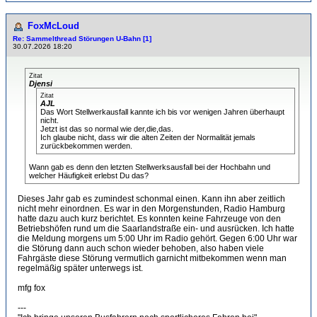
FoxMcLoud
Re: Sammelthread Störungen U-Bahn [1]
30.07.2026 18:20
Zitat
Djensi
Zitat
AJL
Das Wort Stellwerkausfall kannte ich bis vor wenigen Jahren überhaupt
nicht.
Jetzt ist das so normal wie der,die,das.
Ich glaube nicht, dass wir die alten Zeiten der Normalität jemals
zurückbekommen werden.
Wann gab es denn den letzten Stellwerksausfall bei der Hochbahn und
welcher Häufigkeit erlebst Du das?
Dieses Jahr gab es zumindest schonmal einen. Kann ihn aber zeitlich
nicht mehr einordnen. Es war in den Morgenstunden, Radio Hamburg
hatte dazu auch kurz berichtet. Es konnten keine Fahrzeuge von den
Betriebshöfen rund um die Saarlandstraße ein- und ausrücken. Ich hatte
die Meldung morgens um 5:00 Uhr im Radio gehört. Gegen 6:00 Uhr war
die Störung dann auch schon wieder behoben, also haben viele
Fahrgäste diese Störung vermutlich garnicht mitbekommen wenn man
regelmäßig später unterwegs ist.
mfg fox
---