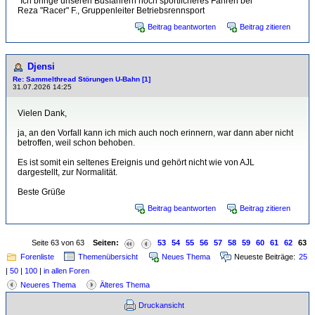
"Ich bringe unseren Busfahrern noch sportlicheres Fahren bei"
Reza "Racer" F., Gruppenleiter Betriebsrennsport
Beitrag beantworten
Beitrag zitieren
Djensi
Re: Sammelthread Störungen U-Bahn [1]
31.07.2026 14:25
Vielen Dank,
ja, an den Vorfall kann ich mich auch noch erinnern, war dann aber nicht
betroffen, weil schon behoben.
Es ist somit ein seltenes Ereignis und gehört nicht wie von AJL
dargestellt, zur Normalität.
Beste Grüße
Beitrag beantworten
Beitrag zitieren
Seite 63 von 63
Seiten:
53
54
55
56
57
58
59
60
61
62
63
Forenliste
Themenübersicht
Neues Thema
Neueste Beiträge:
25
|
50
|
100
|
in allen Foren
Neueres Thema
Älteres Thema
Druckansicht