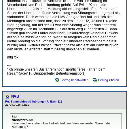
Informationsaustausch im Verbund. Ich hatte von der Störung im
Verkehrsfunk von Radio Hamburg gehört. Auf Twitter/X hatte die
Hochbahn ebenfalls eine Meldung aktuell eingestellt. Eine Person auf
Seiten der Hochbahn für die Verbreitung von Störungsmeldungen ist also
vorhanden. Doch wenn man die HVV-App geöffnet hat und sich die
Meldungen ansah stand dort, dass zu den Linien U2, U3 und U4 keine
Störung vorlag, nur bei der U1 war eine Störung wegen was anderem
angezeigt. Auch im Hochbahn-Bus auf dem Weg zur nächsten U-Bahn-
Station gab es vom Fahrer oder über Funkdurchsage keinerlei Hinweis
auf so eine massive Störung. Wer also morgens kein Radio gehört hat
(keine Ahnung ob die Störung noch auf anderen Radiosendern geteilt
wurde) oder Twitter/X nicht nutzt/kennt hätte also erst am Bahnsteig von
den Ausfällen erfahren statt frühzeitig umplanen zu können.
mfg fox
---
"Ich bringe unseren Busfahrern noch sportlicheres Fahren bei"
Reza "Racer" F., Gruppenleiter Betriebsrennsport
Beitrag beantworten
Beitrag zitieren
NVB
Re: Sammelthread Störungen U-Bahn [1]
21.04.2026 22:11
Zitat
Busfahrer1136
Lesen und verstehen: Der Betrieb läuft seit Stunden wieder. Warum die
Aufregung?