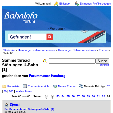
Willkommen!
Einloggen
Ein neues Profil erzeugen
* Werbung *
Startseite
>
Hamburger Nahverkehrsforen
>
Hamburger Nahverkehrsforum
>
Thema
>
Seite 63
Sammelthread
Störungen U-Bahn
erweitert
[1]
geschrieben von
Forummaster Hamburg
Forenliste
Themenübersicht
Neues Thema
Neueste Beiträge:
25
|
50
|
100
|
in allen Foren
Seite 63 von 63
Seiten:
53
54
55
56
57
58
59
60
61
62
63
Djensi
Re: Sammelthread Störungen U-Bahn [1]
21.04.2026 12:25