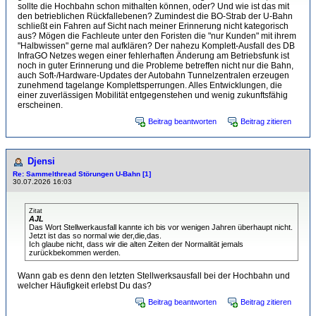
sollte die Hochbahn schon mithalten können, oder? Und wie ist das mit
den betrieblichen Rückfallebenen? Zumindest die BO-Strab der U-Bahn
schließt ein Fahren auf Sicht nach meiner Erinnerung nicht kategorisch
aus? Mögen die Fachleute unter den Foristen die "nur Kunden" mit ihrem
"Halbwissen" gerne mal aufklären? Der nahezu Komplett-Ausfall des DB
InfraGO Netzes wegen einer fehlerhaften Änderung am Betriebsfunk ist
noch in guter Erinnerung und die Probleme betreffen nicht nur die Bahn,
auch Soft-/Hardware-Updates der Autobahn Tunnelzentralen erzeugen
zunehmend tagelange Komplettsperrungen. Alles Entwicklungen, die
einer zuverlässigen Mobilität entgegenstehen und wenig zukunftsfähig
erscheinen.
Beitrag beantworten
Beitrag zitieren
Djensi
Re: Sammelthread Störungen U-Bahn [1]
30.07.2026 16:03
Zitat
AJL
Das Wort Stellwerkausfall kannte ich bis vor wenigen Jahren überhaupt nicht.
Jetzt ist das so normal wie der,die,das.
Ich glaube nicht, dass wir die alten Zeiten der Normalität jemals
zurückbekommen werden.
Wann gab es denn den letzten Stellwerksausfall bei der Hochbahn und
welcher Häufigkeit erlebst Du das?
Beitrag beantworten
Beitrag zitieren