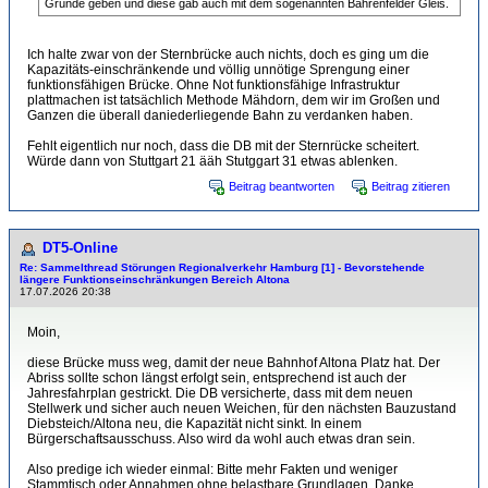
Gründe geben und diese gab auch mit dem sogenannten Bahrenfelder Gleis.
Ich halte zwar von der Sternbrücke auch nichts, doch es ging um die
Kapazitäts-einschränkende und völlig unnötige Sprengung einer
funktionsfähigen Brücke. Ohne Not funktionsfähige Infrastruktur
plattmachen ist tatsächlich Methode Mähdorn, dem wir im Großen und
Ganzen die überall daniederliegende Bahn zu verdanken haben.
Fehlt eigentlich nur noch, dass die DB mit der Sternrücke scheitert.
Würde dann von Stuttgart 21 ääh Stutggart 31 etwas ablenken.
Beitrag beantworten
Beitrag zitieren
DT5-Online
Re: Sammelthread Störungen Regionalverkehr Hamburg [1] - Bevorstehende
längere Funktionseinschränkungen Bereich Altona
17.07.2026 20:38
Moin,
diese Brücke muss weg, damit der neue Bahnhof Altona Platz hat. Der
Abriss sollte schon längst erfolgt sein, entsprechend ist auch der
Jahresfahrplan gestrickt. Die DB versicherte, dass mit dem neuen
Stellwerk und sicher auch neuen Weichen, für den nächsten Bauzustand
Diebsteich/Altona neu, die Kapazität nicht sinkt. In einem
Bürgerschaftsausschuss. Also wird da wohl auch etwas dran sein.
Also predige ich wieder einmal: Bitte mehr Fakten und weniger
Stammtisch oder Annahmen ohne belastbare Grundlagen. Danke.