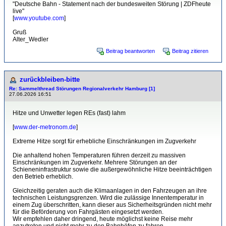
"Deutsche Bahn - Statement nach der bundesweiten Störung | ZDFheute
live"
[
www.youtube.com
]
Gruß
Alter_Wedler
Beitrag beantworten
Beitrag zitieren
zurückbleiben-bitte
Re: Sammelthread Störungen Regionalverkehr Hamburg [1]
27.06.2026 16:51
Hitze und Unwetter legen REs (fast) lahm
[
www.der-metronom.de
]
Extreme Hitze sorgt für erhebliche Einschränkungen im Zugverkehr
Die anhaltend hohen Temperaturen führen derzeit zu massiven
Einschränkungen im Zugverkehr. Mehrere Störungen an der
Schieneninfrastruktur sowie die außergewöhnliche Hitze beeinträchtigen
den Betrieb erheblich.
Gleichzeitig geraten auch die Klimaanlagen in den Fahrzeugen an ihre
technischen Leistungsgrenzen. Wird die zulässige Innentemperatur in
einem Zug überschritten, kann dieser aus Sicherheitsgründen nicht mehr
für die Beförderung von Fahrgästen eingesetzt werden.
Wir empfehlen daher dringend, heute möglichst keine Reise mehr