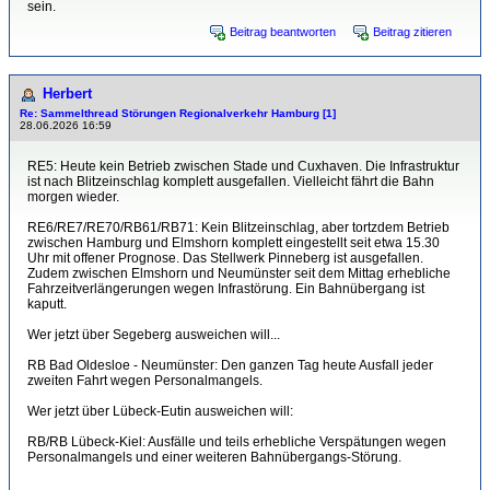
sein.
Beitrag beantworten
Beitrag zitieren
Herbert
Re: Sammelthread Störungen Regionalverkehr Hamburg [1]
28.06.2026 16:59
RE5: Heute kein Betrieb zwischen Stade und Cuxhaven. Die Infrastruktur
ist nach Blitzeinschlag komplett ausgefallen. Vielleicht fährt die Bahn
morgen wieder.
RE6/RE7/RE70/RB61/RB71: Kein Blitzeinschlag, aber tortzdem Betrieb
zwischen Hamburg und Elmshorn komplett eingestellt seit etwa 15.30
Uhr mit offener Prognose. Das Stellwerk Pinneberg ist ausgefallen.
Zudem zwischen Elmshorn und Neumünster seit dem Mittag erhebliche
Fahrzeitverlängerungen wegen Infrastörung. Ein Bahnübergang ist
kaputt.
Wer jetzt über Segeberg ausweichen will...
RB Bad Oldesloe - Neumünster: Den ganzen Tag heute Ausfall jeder
zweiten Fahrt wegen Personalmangels.
Wer jetzt über Lübeck-Eutin ausweichen will:
RB/RB Lübeck-Kiel: Ausfälle und teils erhebliche Verspätungen wegen
Personalmangels und einer weiteren Bahnübergangs-Störung.