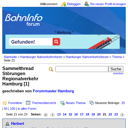
Willkommen!
Einloggen
Ein neues Profil erzeugen
* Werbung *
Startseite
>
Hamburger Nahverkehrsforen
>
Hamburger Nahverkehrsforum
>
Thema
>
Seite 21
Sammelthread
Störungen
erweitert
Regionalverkehr
Hamburg [1]
geschrieben von
Forummaster Hamburg
Forenliste
Themenübersicht
Neues Thema
Neueste Beiträge:
25
|
50
|
100
|
in allen Foren
Seite 21 von 23
Seiten:
13
14
15
16
17
18
19
20
21
22
23
Herbert