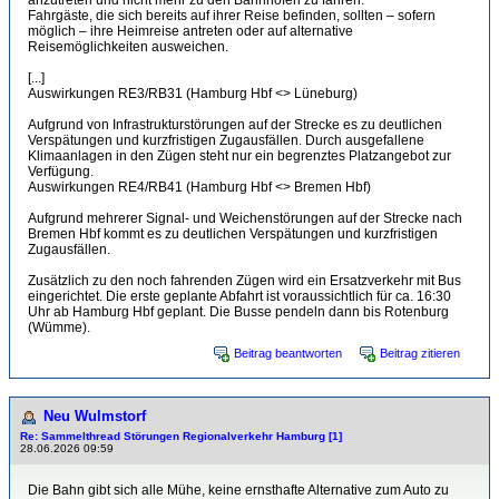
anzutreten und nicht mehr zu den Bahnhöfen zu fahren.
Fahrgäste, die sich bereits auf ihrer Reise befinden, sollten – sofern
möglich – ihre Heimreise antreten oder auf alternative
Reisemöglichkeiten ausweichen.
[...]
Auswirkungen RE3/RB31 (Hamburg Hbf <> Lüneburg)
Aufgrund von Infrastrukturstörungen auf der Strecke es zu deutlichen
Verspätungen und kurzfristigen Zugausfällen. Durch ausgefallene
Klimaanlagen in den Zügen steht nur ein begrenztes Platzangebot zur
Verfügung.
Auswirkungen RE4/RB41 (Hamburg Hbf <> Bremen Hbf)
Aufgrund mehrerer Signal- und Weichenstörungen auf der Strecke nach
Bremen Hbf kommt es zu deutlichen Verspätungen und kurzfristigen
Zugausfällen.
Zusätzlich zu den noch fahrenden Zügen wird ein Ersatzverkehr mit Bus
eingerichtet. Die erste geplante Abfahrt ist voraussichtlich für ca. 16:30
Uhr ab Hamburg Hbf geplant. Die Busse pendeln dann bis Rotenburg
(Wümme).
Beitrag beantworten
Beitrag zitieren
Neu Wulmstorf
Re: Sammelthread Störungen Regionalverkehr Hamburg [1]
28.06.2026 09:59
Die Bahn gibt sich alle Mühe, keine ernsthafte Alternative zum Auto zu