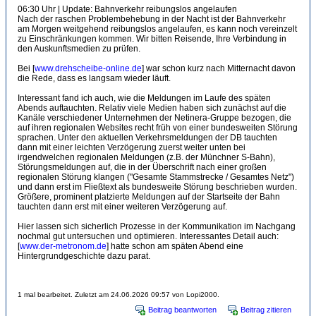
06:30 Uhr | Update: Bahnverkehr reibungslos angelaufen
Nach der raschen Problembehebung in der Nacht ist der Bahnverkehr
am Morgen weitgehend reibungslos angelaufen, es kann noch vereinzelt
zu Einschränkungen kommen. Wir bitten Reisende, Ihre Verbindung in
den Auskunftsmedien zu prüfen.
Bei [
www.drehscheibe-online.de
] war schon kurz nach Mitternacht davon
die Rede, dass es langsam wieder läuft.
Interessant fand ich auch, wie die Meldungen im Laufe des späten
Abends auftauchten. Relativ viele Medien haben sich zunächst auf die
Kanäle verschiedener Unternehmen der Netinera-Gruppe bezogen, die
auf ihren regionalen Websites recht früh von einer bundesweiten Störung
sprachen. Unter den aktuellen Verkehrsmeldungen der DB tauchten
dann mit einer leichten Verzögerung zuerst weiter unten bei
irgendwelchen regionalen Meldungen (z.B. der Münchner S-Bahn),
Störungsmeldungen auf, die in der Überschrift nach einer großen
regionalen Störung klangen ("Gesamte Stammstrecke / Gesamtes Netz")
und dann erst im Fließtext als bundesweite Störung beschrieben wurden.
Größere, prominent platzierte Meldungen auf der Startseite der Bahn
tauchten dann erst mit einer weiteren Verzögerung auf.
Hier lassen sich sicherlich Prozesse in der Kommunikation im Nachgang
nochmal gut untersuchen und optimieren. Interessantes Detail auch:
[
www.der-metronom.de
] hatte schon am späten Abend eine
Hintergrundgeschichte dazu parat.
1 mal bearbeitet. Zuletzt am 24.06.2026 09:57 von Lopi2000.
Beitrag beantworten
Beitrag zitieren