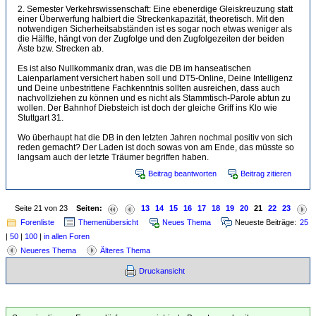
2. Semester Verkehrswissenschaft: Eine ebenerdige Gleiskreuzung statt
einer Überwerfung halbiert die Streckenkapazität, theoretisch. Mit den
notwendigen Sicherheitsabständen ist es sogar noch etwas weniger als
die Hälfte, hängt von der Zugfolge und den Zugfolgezeiten der beiden
Äste bzw. Strecken ab.
Es ist also Nullkommanix dran, was die DB im hanseatischen
Laienparlament versichert haben soll und DT5-Online, Deine Intelligenz
und Deine unbestrittene Fachkenntnis sollten ausreichen, dass auch
nachvollziehen zu können und es nicht als Stammtisch-Parole abtun zu
wollen. Der Bahnhof Diebsteich ist doch der gleiche Griff ins Klo wie
Stuttgart 31.
Wo überhaupt hat die DB in den letzten Jahren nochmal positiv von sich
reden gemacht? Der Laden ist doch sowas von am Ende, das müsste so
langsam auch der letzte Träumer begriffen haben.
Beitrag beantworten
Beitrag zitieren
Seite 21 von 23
Seiten:
13
14
15
16
17
18
19
20
21
22
23
Forenliste
Themenübersicht
Neues Thema
Neueste Beiträge:
25
|
50
|
100
|
in allen Foren
Neueres Thema
Älteres Thema
Druckansicht