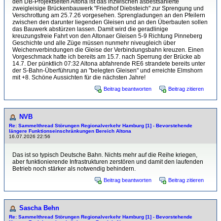
den DB-Projektseiten Altona ist das inzwischen asbestsanierte
zweigleisige Brückenbauwerk "Friedhof Diebsteich" zur Sprengung und
Verschrottung am 25.7.26 vorgesehen. Sprengladungen an den Pfeilern
zwischen den darunter liegenden Gleisen und an den Überbauten sollen
das Bauwerk abstürzen lassen. Damit wird die geradlinige
kreuzungsfreie Fahrt von den Altonaer Gleisen 5-9 Richtung Pinneberg
Geschichte und alle Züge müssen nunmehr niveugleich über
Weichenverbindungen die Gleise der Verbindungsbahn kreuzen. Einen
Vorgeschmack hatte ich bereits am 15.7. nach Sperrung der Brücke ab
14.7. Der pünktlich 07:32 Altona abfahrende RE6 strandete bereits unter
der S-Bahn-Überführung an "belegten Gleisen" und erreichte Elmshorn
mit +8. Schöne Aussichten für die nächsten Jahre!
Beitrag beantworten
Beitrag zitieren
NVB
Re: Sammelthread Störungen Regionalverkehr Hamburg [1] - Bevorstehende
längere Funktionseinschränkungen Bereich Altona
16.07.2026 22:56
Das ist so typisch Deutsche Bahn. Nichts mehr auf die Reihe kriegen,
aber funktionierende Infrastrukturen zerstören und damit den laufenden
Betrieb noch stärker als notwendig behindern.
Beitrag beantworten
Beitrag zitieren
Sascha Behn
Re: Sammelthread Störungen Regionalverkehr Hamburg [1] - Bevorstehende