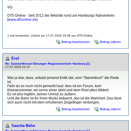
VG
DT5 Online - Seit 2012 die Website rund um Hamburgs Nahverkehr:
[
www.dt5online.de
]
1 mal bearbeitet. Zuletzt am 17.07.2026 20:38 von DT5-Online.
Beitrag beantworten
Beitrag zitieren
Erol
Re: Sammelthread Störungen Regionalverkehr Hamburg [1]
17.07.2026 21:13
War ja klar, dass, sobald jemand Kritik übt, vom "Stammtisch" die Rede
ist.
Falls du es noch nicht gemerkt hast: dies ist ein Forum, kein
Klassenzimmer, wo vorne einer steht und dem Rest alles diktiert.
Es ist also legitim, seinen Unmut zu äußern.
Und die Bahn ist für ihren Murks bekannt, das ist die Wahrheit. Das lässt
sich auch nicht mit dem erhobenen Zeigefinger verbergen.
Beitrag beantworten
Beitrag zitieren
Sascha Behn
Re: Sammelthread Störungen Regionalverkehr Hamburg [1]