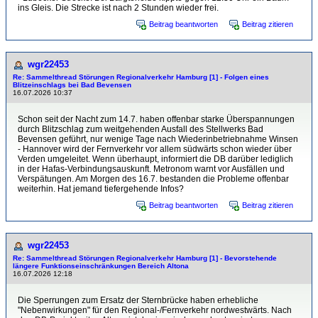
ins Gleis. Die Strecke ist nach 2 Stunden wieder frei.
Beitrag beantworten
Beitrag zitieren
wgr22453
Re: Sammelthread Störungen Regionalverkehr Hamburg [1] - Folgen eines
Blitzeinschlags bei Bad Bevensen
16.07.2026 10:37
Schon seit der Nacht zum 14.7. haben offenbar starke Überspannungen
durch Blitzschlag zum weitgehenden Ausfall des Stellwerks Bad
Bevensen geführt, nur wenige Tage nach Wiederinbetriebnahme Winsen
- Hannover wird der Fernverkehr vor allem südwärts schon wieder über
Verden umgeleitet. Wenn überhaupt, informiert die DB darüber lediglich
in der Hafas-Verbindungsauskunft. Metronom warnt vor Ausfällen und
Verspätungen. Am Morgen des 16.7. bestanden die Probleme offenbar
weiterhin. Hat jemand tiefergehende Infos?
Beitrag beantworten
Beitrag zitieren
wgr22453
Re: Sammelthread Störungen Regionalverkehr Hamburg [1] - Bevorstehende
längere Funktionseinschränkungen Bereich Altona
16.07.2026 12:18
Die Sperrungen zum Ersatz der Sternbrücke haben erhebliche
"Nebenwirkungen" für den Regional-/Fernverkehr nordwestwärts. Nach