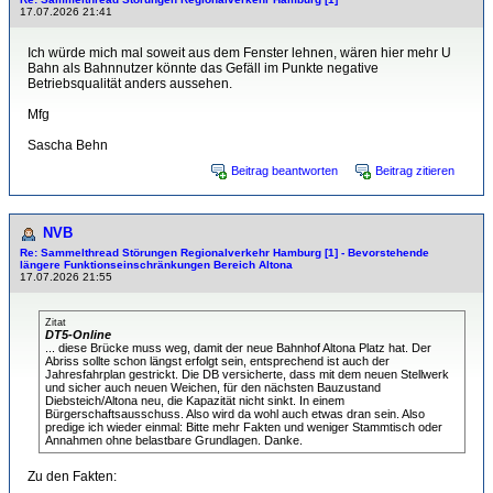
17.07.2026 21:41
Ich würde mich mal soweit aus dem Fenster lehnen, wären hier mehr U
Bahn als Bahnnutzer könnte das Gefäll im Punkte negative
Betriebsqualität anders aussehen.
Mfg
Sascha Behn
Beitrag beantworten
Beitrag zitieren
NVB
Re: Sammelthread Störungen Regionalverkehr Hamburg [1] - Bevorstehende
längere Funktionseinschränkungen Bereich Altona
17.07.2026 21:55
Zitat
DT5-Online
... diese Brücke muss weg, damit der neue Bahnhof Altona Platz hat. Der
Abriss sollte schon längst erfolgt sein, entsprechend ist auch der
Jahresfahrplan gestrickt. Die DB versicherte, dass mit dem neuen Stellwerk
und sicher auch neuen Weichen, für den nächsten Bauzustand
Diebsteich/Altona neu, die Kapazität nicht sinkt. In einem
Bürgerschaftsausschuss. Also wird da wohl auch etwas dran sein. Also
predige ich wieder einmal: Bitte mehr Fakten und weniger Stammtisch oder
Annahmen ohne belastbare Grundlagen. Danke.
Zu den Fakten: