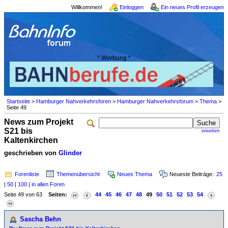
Willkommen!
Einloggen
Ein neues Profil erzeugen
* Werbung *
Startseite
>
Hamburger Nahverkehrsforen
>
Hamburger Nahverkehrsforum
>
Thema
>
Seite 49
News zum Projekt
S21 bis
erweitert
Kaltenkirchen
geschrieben von
Glinder
Forenliste
Themenübersicht
Neues Thema
Neueste Beiträge:
25
|
50
|
100
|
in allen Foren
Seite 49 von 63
Seiten:
44
45
46
47
48
49
50
51
52
53
54
Sascha Behn