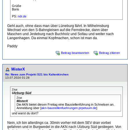
Grüße
Boris
PS:
ndr.de
Geht auch, ohne dass man über Lüneburg fährt. In Wilhelmsburg
Wechsel von den S-Bahngleisen auf die Fernstrecke, dann über
Maschen und Jesteburg nach Buchholz und Soltau und weiter nach
Langenhagen. Da einmal Kopfmachen, schon ist man da.
Paddy
Beitrag beantworten
Beitrag zitieren
MisterX
Re: News zum Projekt S21 bis Kaltenkirchen
13.07.2024 01:28
Zitat
Ulzburg-Süd
Zitat
MisterX
Die AKN bietet diesen Freitag eine Baustellenführung in Schnelsen an.
Anmeldung über [
akn-baustellenfuehrungen.prpetuum.de
]
und warst du dort?
Nein, ich bin allerdings ca. 30min vorher mit dem SEV dran vorbei
gefahren und in Burgwedel in die AKN nach Ulzburg Süd gestiegen. Von