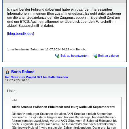
Ich war bei der Führung dabei und habe ein paar der interessanten
Informationen in meinem Blog zusammengefasst. Es geht unter anderem
um die alten Zugzielanzeiger, die Zugangstreppen in Eidelstedt Zentrum
und um ETCS. Auch ein allgemeiner Überblick über den Fortschritt im
aktuell Bauabschnitt ist dabei.
[
blog.bendix.dev
]
1 mal bearbeitet. Zuletzt am 12.07.2024 20:38 von Bendix.
Beitrag beantworten
Beitrag zitieren
Boris Roland
Re: News zum Projekt S21 bis Kaltenkirchen
12.07.2024 20:38
Hallo,
Zitat
AKN: Strecke zwischen Eidelstedt und Burgwedel ab September frei
...
Die fünf Hamburger Stationen der alten AKN-Strecke sind ab September
barrierefrei. Es gibt dann längere und höhere Bahnsteige. Im Pendelbetrieb
fahren komplett zweigleisig vorerst AKN-Züge vom S-Bahnhof Eidelstedt bis
nach Burgwedel (Niedersachsen). Die Gesamtstrecke nach Kaltenkirchen
(Schleswig-Holstein) wird erst in vier Jahren freigegeben. Dann erst fahren