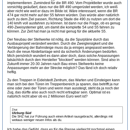
implementieren. Zumindest für die BR 490. Vom Projektleiter wurde auch
vorsichtig geäußert, dass nur die BR 490 umgerüstet werden, ich weiß
aber nicht wie weit er dazu im Bilde ist. Wäre interessant, wenn die BR
474 gar nicht mehr auf der S5 fahren würden. Das würde aber natürlich
auch zu dem Ziel passen, Richtung Stade die 490 zu nutzen um dort die
140 km/h voll ausfahren zu können. Ist dann nur die Frage, ob es genug
490-Zweisystemer gibt, um damit die komplette S4 und S5 fahren zu
können. Zur Zeit hat man ja nicht mal genug für die aktuelle S5.
Der Neubau der Stellwerke ist nötig, da die Spurpläne durch das
Ausbauprojekt verändert werden. Durch die Zweigleisigkeit und die
Verlängerung der Bahnsteige muss da ja einiges angepasst werden.
Auch die neue Abstellanlage wird da sicherlich Änderungen bedürfen.
Mich persönlich wundert es dann aber doch, dass solche Anpassungen
tatsächlich durch den Hersteller "blockiert" werden können. Sind also in
Zukunft immer 20-30 Jahren nach Bau eines Stellwerks keine
Anpassungen mehr an der Strecke möglich? Das fänd ich doch relativ
heftig.
Zu den Treppen in Eidelstedt Zentrum, das Warten und Einsteigen kann
man sich bei den Türen im Treppenbereich ja sparen, das betrifft ja nur
eine oder zwei der Türen und wenn man aussteigt, steht da ja noch der
Zug, das dürfte also auch noch recht ertragbar sein. Optimal ist es
natürlich nicht aber ob es 2 Millionen Euro wert ist?
Zitat
Ulzburg-Süd
Die SHZ hat zur Führung auch einen Artikel rausgebracht, allerdings mit
weitaus weniger neuen Infos als du.
Ich habe das Gefühl, dass es für die Presse vielleicht nochmal einen