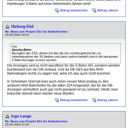
Hamburger S-Bahn auf einer Nebenbahn fahren wird!
Beitrag beantworten
Beitrag zitieren
Ulzburg-Süd
Re: News zum Projekt S21 bis Kaltenkirchen
25.06.2024 19:20
Zitat
Sascha Behn
Bezüglich der ZZA, denke ich das die nur vorübergehend bis zur
Inbetriebnahme der S5 bleiben und dann wahrscheinlich durch die bekannten
S Bahn Anzeiger ersetzt werden.
Die Anzeigen sind ja nicht spezifisch für die S-Bahn HH, sondern werden
bundesweit von der DB verbaut. Und da DB S&S auf den AKN-
Bahnsteigen nichts zu sagen hat, sehe ich das auch nicht kommen.
In Schnelsen Süd hat man auch einen neuen Mast analog zu den
anderen AKN-Bahnhöfen für die alten ZZA hingesetzt, der für die DB-
Anzeigen vermutlich auch gar nicht geeignet ist (zu schmal). Heißt, man
bräuchte überall dann wieder neue Masten.
Beitrag beantworten
Beitrag zitieren
Ingo Lange
Re: News zum Projekt S21 bis Kaltenkirchen
25.06.2024 21:06