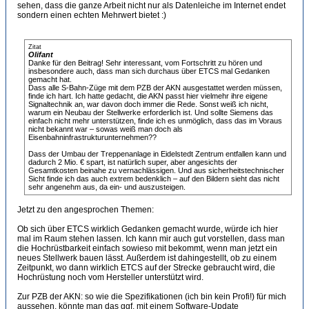
sehen, dass die ganze Arbeit nicht nur als Datenleiche im Internet endet
sondern einen echten Mehrwert bietet :)
Zitat
Olifant
Danke für den Beitrag! Sehr interessant, vom Fortschritt zu hören und
insbesondere auch, dass man sich durchaus über ETCS mal Gedanken
gemacht hat.
Dass alle S-Bahn-Züge mit dem PZB der AKN ausgestattet werden müssen,
finde ich hart. Ich hatte gedacht, die AKN passt hier vielmehr ihre eigene
Signaltechnik an, war davon doch immer die Rede. Sonst weiß ich nicht,
warum ein Neubau der Stellwerke erforderlich ist. Und sollte Siemens das
einfach nicht mehr unterstützen, finde ich es unmöglich, dass das im Voraus
nicht bekannt war – sowas weiß man doch als
Eisenbahninfrastrukturunternehmen??
Dass der Umbau der Treppenanlage in Eidelstedt Zentrum entfallen kann und
dadurch 2 Mio. € spart, ist natürlich super, aber angesichts der
Gesamtkosten beinahe zu vernachlässigen. Und aus sicherheitstechnischer
Sicht finde ich das auch extrem bedenklich – auf den Bildern sieht das nicht
sehr angenehm aus, da ein- und auszusteigen.
Jetzt zu den angesprochen Themen:
Ob sich über ETCS wirklich Gedanken gemacht wurde, würde ich hier
mal im Raum stehen lassen. Ich kann mir auch gut vorstellen, dass man
die Hochrüstbarkeit einfach sowieso mit bekommt, wenn man jetzt ein
neues Stellwerk bauen lässt. Außerdem ist dahingestellt, ob zu einem
Zeitpunkt, wo dann wirklich ETCS auf der Strecke gebraucht wird, die
Hochrüstung noch vom Hersteller unterstützt wird.
Zur PZB der AKN: so wie die Spezifikationen (ich bin kein Profi!) für mich
aussehen, könnte man das ggf. mit einem Software-Update