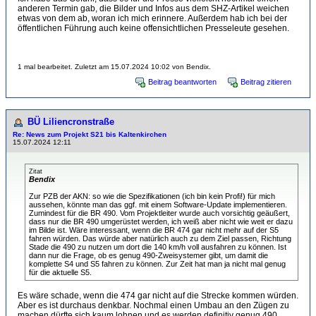
anderen Termin gab, die Bilder und Infos aus dem SHZ-Artikel weichen
etwas von dem ab, woran ich mich erinnere. Außerdem hab ich bei der
öffentlichen Führung auch keine offensichtlichen Presseleute gesehen.
1 mal bearbeitet. Zuletzt am 15.07.2024 10:02 von Bendix.
Beitrag beantworten
Beitrag zitieren
BÜ Liliencronstraße
Re: News zum Projekt S21 bis Kaltenkirchen
15.07.2024 12:11
Zitat
Bendix
Zur PZB der AKN: so wie die Spezifikationen (ich bin kein Profi!) für mich
aussehen, könnte man das ggf. mit einem Software-Update implementieren.
Zumindest für die BR 490. Vom Projektleiter wurde auch vorsichtig geäußert,
dass nur die BR 490 umgerüstet werden, ich weiß aber nicht wie weit er dazu
im Bilde ist. Wäre interessant, wenn die BR 474 gar nicht mehr auf der S5
fahren würden. Das würde aber natürlich auch zu dem Ziel passen, Richtung
Stade die 490 zu nutzen um dort die 140 km/h voll ausfahren zu können. Ist
dann nur die Frage, ob es genug 490-Zweisystemer gibt, um damit die
komplette S4 und S5 fahren zu können. Zur Zeit hat man ja nicht mal genug
für die aktuelle S5.
Es wäre schade, wenn die 474 gar nicht auf die Strecke kommen würden.
Aber es ist durchaus denkbar. Nochmal einen Umbau an den Zügen zu
machen dürfte sich kaum lohnen und es werden definitiv genug 490