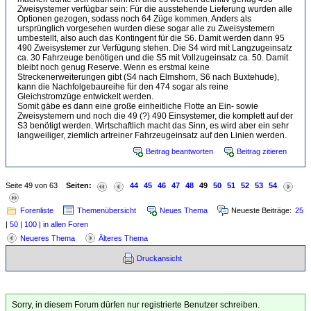
Zweisystemer verfügbar sein: Für die ausstehende Lieferung wurden alle
Optionen gezogen, sodass noch 64 Züge kommen. Anders als
ursprünglich vorgesehen wurden diese sogar alle zu Zweisystemern
umbestellt, also auch das Kontingent für die S6. Damit werden dann 95
490 Zweisystemer zur Verfügung stehen. Die S4 wird mit Langzugeinsatz
ca. 30 Fahrzeuge benötigen und die S5 mit Vollzugeinsatz ca. 50. Damit
bleibt noch genug Reserve. Wenn es erstmal keine
Streckenerweiterungen gibt (S4 nach Elmshorn, S6 nach Buxtehude),
kann die Nachfolgebaureihe für den 474 sogar als reine
Gleichstromzüge entwickelt werden.
Somit gäbe es dann eine große einheitliche Flotte an Ein- sowie
Zweisystemern und noch die 49 (?) 490 Einsystemer, die komplett auf der
S3 benötigt werden. Wirtschaftlich macht das Sinn, es wird aber ein sehr
langweiliger, ziemlich artreiner Fahrzeugeinsatz auf den Linien werden.
Beitrag beantworten
Beitrag zitieren
Seite 49 von 63
Seiten:
44
45
46
47
48
49
50
51
52
53
54
Forenliste
Themenübersicht
Neues Thema
Neueste Beiträge:
25
|
50
|
100
|
in allen Foren
Neueres Thema
Älteres Thema
Druckansicht
Sorry, in diesem Forum dürfen nur registrierte Benutzer schreiben.