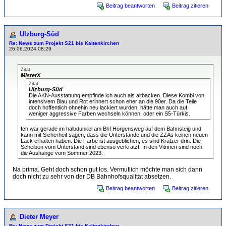
Beitrag beantworten
Beitrag zitieren
Ulzburg-Süd
Re: News zum Projekt S21 bis Kaltenkirchen
26.06.2024 08:29
Zitat
MisterX
Zitat
Ulzburg-Süd
Die AKN-Ausstattung empfinde ich auch als altbacken. Diese Kombi von
intensivem Blau und Rot erinnert schon eher an die 90er. Da die Teile
doch hoffentlich ohnehin neu lackiert wurden, hätte man auch auf
weniger aggressive Farben wechseln können, oder ein S5-Türkis.
Ich war gerade im halbdunkel am Bhf Hörgensweg auf dem Bahnsteig und
kann mit Sicherheit sagen, dass die Unterstände und die ZZAs keinen neuen
Lack erhalten haben. Die Farbe ist ausgeblichen, es sind Kratzer drin. Die
Scheiben vom Unterstand sind ebenso verkratzt. In den Vitrinen sind noch
die Aushänge vom Sommer 2023.
Na prima. Geht doch schon gut los. Vermutlich möchte man sich dann
doch nicht zu sehr von der DB Bahnhofsqualität absetzen.
Beitrag beantworten
Beitrag zitieren
Dieter Meyer
Re: News zum Projekt S21 bis Kaltenkirchen