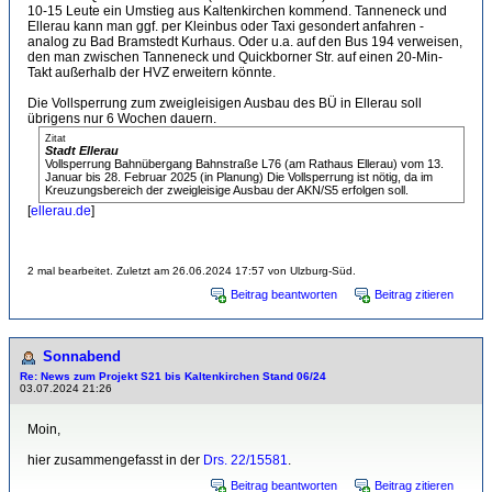
10-15 Leute ein Umstieg aus Kaltenkirchen kommend. Tanneneck und
Ellerau kann man ggf. per Kleinbus oder Taxi gesondert anfahren -
analog zu Bad Bramstedt Kurhaus. Oder u.a. auf den Bus 194 verweisen,
den man zwischen Tanneneck und Quickborner Str. auf einen 20-Min-
Takt außerhalb der HVZ erweitern könnte.
Die Vollsperrung zum zweigleisigen Ausbau des BÜ in Ellerau soll
übrigens nur 6 Wochen dauern.
Zitat
Stadt Ellerau
Vollsperrung Bahnübergang Bahnstraße L76 (am Rathaus Ellerau) vom 13.
Januar bis 28. Februar 2025 (in Planung) Die Vollsperrung ist nötig, da im
Kreuzungsbereich der zweigleisige Ausbau der AKN/S5 erfolgen soll.
[
ellerau.de
]
2 mal bearbeitet. Zuletzt am 26.06.2024 17:57 von Ulzburg-Süd.
Beitrag beantworten
Beitrag zitieren
Sonnabend
Re: News zum Projekt S21 bis Kaltenkirchen Stand 06/24
03.07.2024 21:26
Moin,
hier zusammengefasst in der
Drs. 22/15581
.
Beitrag beantworten
Beitrag zitieren