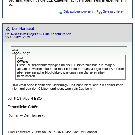
Neu sind allerdings die LED-Laternen auf dem Bahnsteig in eben jenem
rot.
Beitrag beantworten
Beitrag zitieren
Der Hanseat
Re: News zum Projekt S21 bis Kaltenkirchen
25.06.2024 23:28
Zitat
Ingo Lange
Zitat
Olifant
Diese Reisendenübergänge sind bis 160 km/h zulässig. Sie mögen
altbacken wirken, bieten für nicht besonders stark ausgelastete Strecken
aber eine einfache Möglichkeit, wartungsfreie Barrierefreiheit
herzustellen.
160 km/h ohne technische Sicherung? Das kann nicht sein. So schnell kann
niemand von den Gleisen springen, wenn ein Zug kommt.
vgl. § 13, Abs. 4 EBO
Freundliche Grüße
Roman – Der Hanseat
1 mal bearbeitet. Zuletzt am 25.06.2024 23:29 von Der Hanseat.