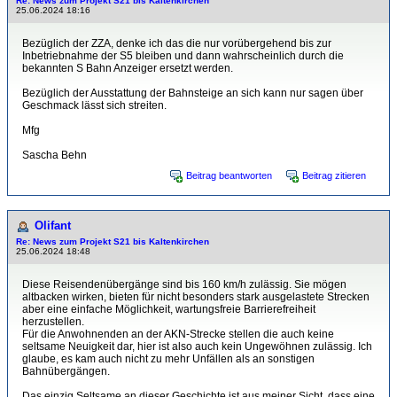
Re: News zum Projekt S21 bis Kaltenkirchen
25.06.2024 18:16
Bezüglich der ZZA, denke ich das die nur vorübergehend bis zur
Inbetriebnahme der S5 bleiben und dann wahrscheinlich durch die
bekannten S Bahn Anzeiger ersetzt werden.
Bezüglich der Ausstattung der Bahnsteige an sich kann nur sagen über
Geschmack lässt sich streiten.
Mfg
Sascha Behn
Beitrag beantworten
Beitrag zitieren
Olifant
Re: News zum Projekt S21 bis Kaltenkirchen
25.06.2024 18:48
Diese Reisendenübergänge sind bis 160 km/h zulässig. Sie mögen
altbacken wirken, bieten für nicht besonders stark ausgelastete Strecken
aber eine einfache Möglichkeit, wartungsfreie Barrierefreiheit
herzustellen.
Für die Anwohnenden an der AKN-Strecke stellen die auch keine
seltsame Neuigkeit dar, hier ist also auch kein Ungewöhnen zulässig. Ich
glaube, es kam auch nicht zu mehr Unfällen als an sonstigen
Bahnübergängen.
Das einzig Seltsame an dieser Geschichte ist aus meiner Sicht, dass eine