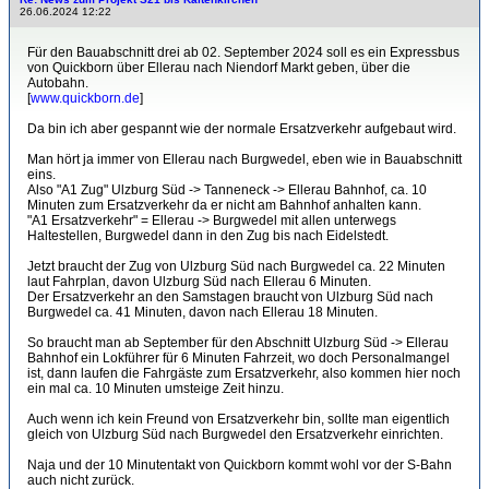
26.06.2024 12:22
Für den Bauabschnitt drei ab 02. September 2024 soll es ein Expressbus
von Quickborn über Ellerau nach Niendorf Markt geben, über die
Autobahn.
[
www.quickborn.de
]
Da bin ich aber gespannt wie der normale Ersatzverkehr aufgebaut wird.
Man hört ja immer von Ellerau nach Burgwedel, eben wie in Bauabschnitt
eins.
Also "A1 Zug" Ulzburg Süd -> Tanneneck -> Ellerau Bahnhof, ca. 10
Minuten zum Ersatzverkehr da er nicht am Bahnhof anhalten kann.
"A1 Ersatzverkehr" = Ellerau -> Burgwedel mit allen unterwegs
Haltestellen, Burgwedel dann in den Zug bis nach Eidelstedt.
Jetzt braucht der Zug von Ulzburg Süd nach Burgwedel ca. 22 Minuten
laut Fahrplan, davon Ulzburg Süd nach Ellerau 6 Minuten.
Der Ersatzverkehr an den Samstagen braucht von Ulzburg Süd nach
Burgwedel ca. 41 Minuten, davon nach Ellerau 18 Minuten.
So braucht man ab September für den Abschnitt Ulzburg Süd -> Ellerau
Bahnhof ein Lokführer für 6 Minuten Fahrzeit, wo doch Personalmangel
ist, dann laufen die Fahrgäste zum Ersatzverkehr, also kommen hier noch
ein mal ca. 10 Minuten umsteige Zeit hinzu.
Auch wenn ich kein Freund von Ersatzverkehr bin, sollte man eigentlich
gleich von Ulzburg Süd nach Burgwedel den Ersatzverkehr einrichten.
Naja und der 10 Minutentakt von Quickborn kommt wohl vor der S-Bahn
auch nicht zurück.