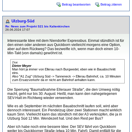
Beitrag beantworten
Beitrag zitieren
Ulzburg-Süd
Re: News zum Projekt S21 bis Kaltenkirchen
26.06.2024 17:07
Interessante Idee mit dem Niendorfer Expressbus. Einmal stündlich ist für
den einen oder anderen aus Quickborn vielleicht morgens eine Option,
aber auf dem Rückweg? Das bezweifle ich, wenn man doch einen 10-
Min-Takt (von damals) gewöhnt ist.
Zitat
Dieter Meyer
Man hört ja immer von Ellerau nach Burgwedel, eben wie in Bauabschnitt
eins.
Also "A1 Zug" Ulzburg Süd -> Tanneneck -> Ellerau Bahnhof, ca. 10 Minuten
zum Ersatzverkehr da er nicht am Bahnhof anhalten kann.
Die Sperrung "Baumaßnahme Ellerauer Straße", die den Umweg nötig
macht, geht nur bis 30. August. Heißt, man kann den nahegelegenen
SEV-Halt im Richtweg wieder verwenden.
Wie es ab September im nächsten Bauabschnitt laufen soll, wird aber
dennoch interessant. Ein Pendelzug über zwei Stationen macht wirklich
kaum Sinn. Vielleicht kann das stündlich mit der A3 verknüpfen, die ja in
Ulzburg Süd 12 Min. Wendezeit hat. Und den Rest per Bus?
Aber ich habe noch eine bessere Idee: Der SEV fährt von Quickborn
weiter bis Quickborner Straße (etwa 10 Min. Fahrt). Damit entfällt für die