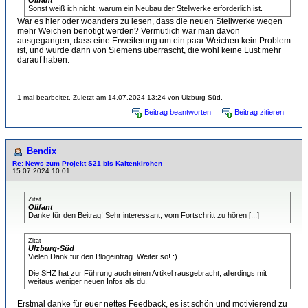
Olifant
Sonst weiß ich nicht, warum ein Neubau der Stellwerke erforderlich ist.
War es hier oder woanders zu lesen, dass die neuen Stellwerke wegen
mehr Weichen benötigt werden? Vermutlich war man davon
ausgegangen, dass eine Erweiterung um ein paar Weichen kein Problem
ist, und wurde dann von Siemens überrascht, die wohl keine Lust mehr
darauf haben.
1 mal bearbeitet. Zuletzt am 14.07.2024 13:24 von Ulzburg-Süd.
Beitrag beantworten
Beitrag zitieren
Bendix
Re: News zum Projekt S21 bis Kaltenkirchen
15.07.2024 10:01
Zitat
Olifant
Danke für den Beitrag! Sehr interessant, vom Fortschritt zu hören [...]
Zitat
Ulzburg-Süd
Vielen Dank für den Blogeintrag. Weiter so! :)
Die SHZ hat zur Führung auch einen Artikel rausgebracht, allerdings mit
weitaus weniger neuen Infos als du.
Erstmal danke für euer nettes Feedback, es ist schön und motivierend zu