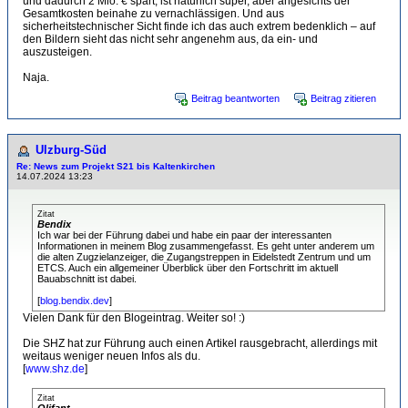
und dadurch 2 Mio. € spart, ist natürlich super, aber angesichts der
Gesamtkosten beinahe zu vernachlässigen. Und aus
sicherheitstechnischer Sicht finde ich das auch extrem bedenklich – auf
den Bildern sieht das nicht sehr angenehm aus, da ein- und
auszusteigen.
Naja.
Beitrag beantworten
Beitrag zitieren
Ulzburg-Süd
Re: News zum Projekt S21 bis Kaltenkirchen
14.07.2024 13:23
Zitat
Bendix
Ich war bei der Führung dabei und habe ein paar der interessanten
Informationen in meinem Blog zusammengefasst. Es geht unter anderem um
die alten Zugzielanzeiger, die Zugangstreppen in Eidelstedt Zentrum und um
ETCS. Auch ein allgemeiner Überblick über den Fortschritt im aktuell
Bauabschnitt ist dabei.
[
blog.bendix.dev
]
Vielen Dank für den Blogeintrag. Weiter so! :)
Die SHZ hat zur Führung auch einen Artikel rausgebracht, allerdings mit
weitaus weniger neuen Infos als du.
[
www.shz.de
]
Zitat