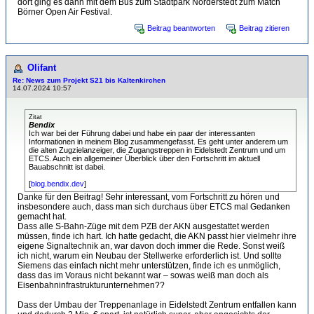
dort ging es dann mit dem Bus zum Stadtpark Norderstedt zum Match
Börner Open Air Festival.
Beitrag beantworten
Beitrag zitieren
Olifant
Re: News zum Projekt S21 bis Kaltenkirchen
14.07.2024 10:57
Zitat
Bendix
Ich war bei der Führung dabei und habe ein paar der interessanten
Informationen in meinem Blog zusammengefasst. Es geht unter anderem um
die alten Zugzielanzeiger, die Zugangstreppen in Eidelstedt Zentrum und um
ETCS. Auch ein allgemeiner Überblick über den Fortschritt im aktuell
Bauabschnitt ist dabei.
[
blog.bendix.dev
]
Danke für den Beitrag! Sehr interessant, vom Fortschritt zu hören und
insbesondere auch, dass man sich durchaus über ETCS mal Gedanken
gemacht hat.
Dass alle S-Bahn-Züge mit dem PZB der AKN ausgestattet werden
müssen, finde ich hart. Ich hatte gedacht, die AKN passt hier vielmehr ihre
eigene Signaltechnik an, war davon doch immer die Rede. Sonst weiß
ich nicht, warum ein Neubau der Stellwerke erforderlich ist. Und sollte
Siemens das einfach nicht mehr unterstützen, finde ich es unmöglich,
dass das im Voraus nicht bekannt war – sowas weiß man doch als
Eisenbahninfrastrukturunternehmen??
Dass der Umbau der Treppenanlage in Eidelstedt Zentrum entfallen kann