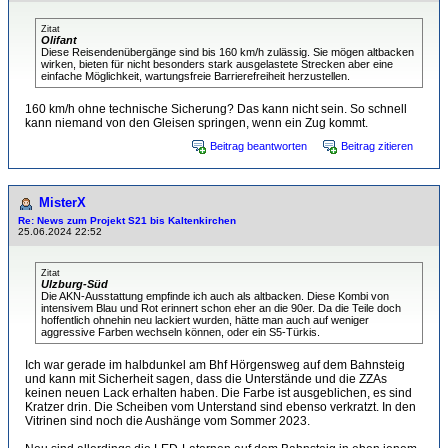
Zitat
Olifant
Diese Reisendenübergänge sind bis 160 km/h zulässig. Sie mögen altbacken
wirken, bieten für nicht besonders stark ausgelastete Strecken aber eine
einfache Möglichkeit, wartungsfreie Barrierefreiheit herzustellen.
160 km/h ohne technische Sicherung? Das kann nicht sein. So schnell
kann niemand von den Gleisen springen, wenn ein Zug kommt.
Beitrag beantworten
Beitrag zitieren
MisterX
Re: News zum Projekt S21 bis Kaltenkirchen
25.06.2024 22:52
Zitat
Ulzburg-Süd
Die AKN-Ausstattung empfinde ich auch als altbacken. Diese Kombi von
intensivem Blau und Rot erinnert schon eher an die 90er. Da die Teile doch
hoffentlich ohnehin neu lackiert wurden, hätte man auch auf weniger
aggressive Farben wechseln können, oder ein S5-Türkis.
Ich war gerade im halbdunkel am Bhf Hörgensweg auf dem Bahnsteig
und kann mit Sicherheit sagen, dass die Unterstände und die ZZAs
keinen neuen Lack erhalten haben. Die Farbe ist ausgeblichen, es sind
Kratzer drin. Die Scheiben vom Unterstand sind ebenso verkratzt. In den
Vitrinen sind noch die Aushänge vom Sommer 2023.