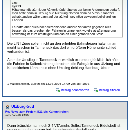
Zitat
sylt33
Hätte man die a1 mit der A2 verknüpft hätte es gar keine Änderungen bedarft
man hätte dann in ulzburg süd Richtung Norden dann ca 5 min. Standzeit
gehabt zudem wäre dann auf der a1 kein sev nötig gewesen bei einzelnen
Fahrten
Es hätte aber auch noch verschiedene andere Varianten gegeben alles
besser als das brechen der Fahrten in tanneneck wo ei e atraßenquerung
notwendig ist zum umsteigen und das an einer gefährlichen Stelle.
Die LINT Züge sollen nicht an den erhöhten Bahnsteigen halten, man
merkt ja schon in Tanneneck das dort ein größerer Höhenunterschied
vorhanden ist.
Aber der Umstieg in Tanneneck ist wirklich extrem unglücklich, ich hätte
die Fahrten in Kaltenkirchen gebrochen, die Fahrgäste aus Ulzburg und
Kaltenkirchen könnten so ohne Umstieg richtung Hamburg fahren
1 mal bearbeitet. Zuletzt am 13.07.2026 14:09 von JMP1803.
Beitrag beantworten
Beitrag zitieren
Ulzburg-Süd
Re: News zum Projekt S21 bis Kaltenkirchen
13.07.2026 15:09
Dann bräuchte man noch 2-4 VTA mehr. Selbst Tanneneck-Eidelstedt ist
schon knapp bemessen bei der steigenden Ausfallquote.