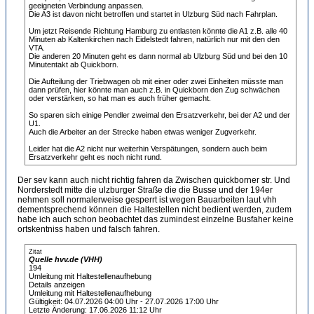
geeigneten Verbindung anpassen.
Die A3 ist davon nicht betroffen und startet in Ulzburg Süd nach Fahrplan.
Um jetzt Reisende Richtung Hamburg zu entlasten könnte die A1 z.B. alle 40
Minuten ab Kaltenkirchen nach Eidelstedt fahren, natürlich nur mit den den
VTA.
Die anderen 20 Minuten geht es dann normal ab Ulzburg Süd und bei den 10
Minutentakt ab Quickborn.
Die Aufteilung der Triebwagen ob mit einer oder zwei Einheiten müsste man
dann prüfen, hier könnte man auch z.B. in Quickborn den Zug schwächen
oder verstärken, so hat man es auch früher gemacht.
So sparen sich einige Pendler zweimal den Ersatzverkehr, bei der A2 und der
U1.
Auch die Arbeiter an der Strecke haben etwas weniger Zugverkehr.
Leider hat die A2 nicht nur weiterhin Verspätungen, sondern auch beim
Ersatzverkehr geht es noch nicht rund.
Der sev kann auch nicht richtig fahren da Zwischen quickborner str. Und
Norderstedt mitte die ulzburger Straße die die Busse und der 194er
nehmen soll normalerweise gesperrt ist wegen Bauarbeiten laut vhh
dementsprechend können die Haltestellen nicht bedient werden, zudem
habe ich auch schon beobachtet das zumindest einzelne Busfaher keine
ortskentniss haben und falsch fahren.
Zitat
Quelle hvv.de (VHH)
194
Umleitung mit Haltestellenaufhebung
Details anzeigen
Umleitung mit Haltestellenaufhebung
Gültigkeit: 04.07.2026 04:00 Uhr - 27.07.2026 17:00 Uhr
Letzte Änderung: 17.06.2026 11:12 Uhr