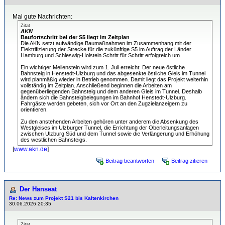
Mal gute Nachrichten:
Zitat
AKN
Baufortschritt bei der S5 liegt im Zeitplan
Die AKN setzt aufwändige Baumaßnahmen im Zusammenhang mit der
Elektrifizierung der Strecke für die zukünftige S5 im Auftrag der Länder
Hamburg und Schleswig-Holstein Schritt für Schritt erfolgreich um.
Ein wichtiger Meilenstein wird zum 1. Juli erreicht: Der neue östliche
Bahnsteig in Henstedt-Ulzburg und das abgesenkte östliche Gleis im Tunnel
wird planmäßig wieder in Betrieb genommen. Damit liegt das Projekt weiterhin
vollständig im Zeitplan. Anschließend beginnen die Arbeiten am
gegenüberliegenden Bahnsteig und dem anderen Gleis im Tunnel. Deshalb
ändern sich die Bahnsteigbelegungen im Bahnhof Henstedt-Ulzburg.
Fahrgäste werden gebeten, sich vor Ort an den Zugzielanzeigern zu
orientieren.
Zu den anstehenden Arbeiten gehören unter anderem die Absenkung des
Westgleises im Ulzburger Tunnel, die Errichtung der Oberleitungsanlagen
zwischen Ulzburg Süd und dem Tunnel sowie die Verlängerung und Erhöhung
des westlichen Bahnsteigs.
[
www.akn.de
]
Beitrag beantworten
Beitrag zitieren
Der Hanseat
Re: News zum Projekt S21 bis Kaltenkirchen
30.06.2026 20:35
Zitat