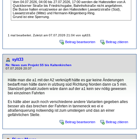
Vom 04.07.2026, 04:00 bis 27.07.2026, 17:00 werden die Haltestellen von A
Quickborner Straße bis Friedrichsgabe, Bahnhofstraße nicht angefahren.
Die Busse halten ersatzweise an den Haltestellen Lawaetzstraße (Süd),
Lawaetzstraße (Mitte) und Hermann-Klingenberg-Ring.
Grund ist eine Sperrung.
1 mal bearbeitet. Zuletzt am 07.07.2026 21:04 von sylt33.
Beitrag beantworten
Beitrag zitieren
sylt33
Re: News zum Projekt S5 bis Kaltenkirchen
07.07.2026 20:37
Hätte man die a1 mit der A2 verknüpft hätte es gar keine Änderungen
bedarft man hätte dann in ulzburg süd Richtung Norden dann ca 5 min.
Standzeit gehabt zudem wäre dann auf der a1 kein sev nötig gewesen
bei einzelnen Fahrten
Es hätte aber auch noch verschiedene andere Varianten gegeben alles
besser als das brechen der Fahrten in tanneneck wo ei e
atraßenquerung notwendig ist zum umsteigen und das an einer
gefährlichen Stelle.
Beitrag beantworten
Beitrag zitieren