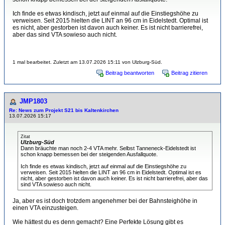
Ich finde es etwas kindisch, jetzt auf einmal auf die Einstiegshöhe zu
verweisen. Seit 2015 hielten die LINT an 96 cm in Eidelstedt. Optimal ist
es nicht, aber gestorben ist davon auch keiner. Es ist nicht barrierefrei,
aber das sind VTA sowieso auch nicht.
1 mal bearbeitet. Zuletzt am 13.07.2026 15:11 von Ulzburg-Süd.
Beitrag beantworten
Beitrag zitieren
JMP1803
Re: News zum Projekt S21 bis Kaltenkirchen
13.07.2026 15:17
Zitat
Ulzburg-Süd
Dann bräuchte man noch 2-4 VTA mehr. Selbst Tanneneck-Eidelstedt ist
schon knapp bemessen bei der steigenden Ausfallquote.
Ich finde es etwas kindisch, jetzt auf einmal auf die Einstiegshöhe zu
verweisen. Seit 2015 hielten die LINT an 96 cm in Eidelstedt. Optimal ist es
nicht, aber gestorben ist davon auch keiner. Es ist nicht barrierefrei, aber das
sind VTA sowieso auch nicht.
Ja, aber es ist doch trotzdem angenehmer bei der Bahnsteighöhe in
einen VTA einzusteigen.
Wie hättest du es denn gemacht? Eine Perfekte Lösung gibt es