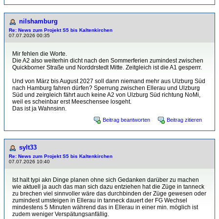
nilshamburg
Re: News zum Projekt S5 bis Kaltenkirchen
07.07.2026 00:35
Mir fehlen die Worte.
Die A2 also weiterhin dicht nach den Sommerferien zumindest zwischen
Quickborner Straße und Norddrstedt Mitte. Zeitgleich ist die A1 gesperrr.
Und von März bis August 2027 soll dann niemand mehr aus Ulzburg Süd
nach Hamburg fahren dürfen? Sperrung zwischen Ellerau und Ulzburg
Süd und zeirgleich fährt auch keine A2 von Ulzburg Süd richtung NoMi,
weil es scheinbar erst Meeschensee losgeht.
Das ist ja Wahnsinn.
Beitrag beantworten
Beitrag zitieren
sylt33
Re: News zum Projekt S5 bis Kaltenkirchen
07.07.2026 10:40
Ist halt typi akn Dinge planen ohne sich Gedanken darüber zu machen
wie aktuell ja auch das man sich dazu entziehen hat die Züge in tanneck
zu brechen viel sinnvoller wäre das durchbinden der Züge gewesen oder
zumindest umsteigen in Ellerau in tanneck dauert der FG Wechsel
mindestens 5 Minuten während das in Ellerau in einer min. möglich ist
zudem weniger Verspätungsanfällig.