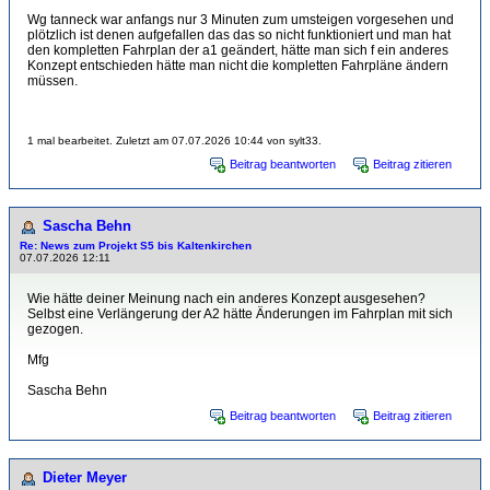
Wg tanneck war anfangs nur 3 Minuten zum umsteigen vorgesehen und
plötzlich ist denen aufgefallen das das so nicht funktioniert und man hat
den kompletten Fahrplan der a1 geändert, hätte man sich f ein anderes
Konzept entschieden hätte man nicht die kompletten Fahrpläne ändern
müssen.
1 mal bearbeitet. Zuletzt am 07.07.2026 10:44 von sylt33.
Beitrag beantworten
Beitrag zitieren
Sascha Behn
Re: News zum Projekt S5 bis Kaltenkirchen
07.07.2026 12:11
Wie hätte deiner Meinung nach ein anderes Konzept ausgesehen?
Selbst eine Verlängerung der A2 hätte Änderungen im Fahrplan mit sich
gezogen.
Mfg
Sascha Behn
Beitrag beantworten
Beitrag zitieren
Dieter Meyer