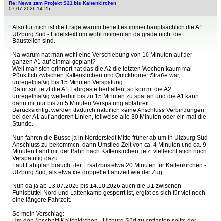
Re: News zum Projekt S21 bis Kaltenkirchen
07.07.2026 14:25
Also für mich ist die Frage warum berieft es immer hauptsächlich die A1
Ulzburg Süd - Eidelstedt um wohl momentan da grade nicht die
Baustellen sind.
Na warum hat man wohl eine Verschiebung von 10 Minuten auf der
ganzen A1 auf einmal geplant?
Weil man sich erinnert hat das die A2 die letzten Wochen kaum mal
Pünktlich zwischen Kaltenkirchen und Quickborner Straße war,
unregelmäßig bis 15 Minuten Verspätung.
Dafür soll jetzt die A1 Fahrgäste herhalten, so kommt die A2
unregelmäßig weiterhin bis zu 15 Minuten zu spät an und die A1 kann
dann mit nur bis zu 5 Minuten Verspätung abfahren.
Berücksichtigt werden dadurch natürlich keine Anschluss Verbindungen
bei der A1 auf anderen Linien, teilweise alle 30 Minuten oder ein mal die
Stunde.
Nun fahren die Busse ja in Norderstedt Mitte früher ab um in Ulzburg Süd
Anschluss zu bekommen, dann Umstieg Zeit von ca. 4 Minuten und ca. 9
Minuten Fahrt mit der Bahn nach Kaltenkirchen, jetzt vielleicht auch noch
Verspätung dazu.
Laut Fahrplan braucht der Ersatzbus etwa 20 Minuten für Kaltenkirchen -
Ulzburg Süd, als etwa die doppelte Fahrzeit wie der Zug.
Nun da ja ab 13.07.2026 bis 14.10.2026 auch die U1 zwischen
Fuhlsbüttel Nord und Lattenkamp gesperrt ist, ergibt es sich für viel noch
eine längere Fahrzeit.
So mein Vorschlag:
Um den Abschnitt Kaltenkirchen - Ulzburg Süd zu entlasten sollte der