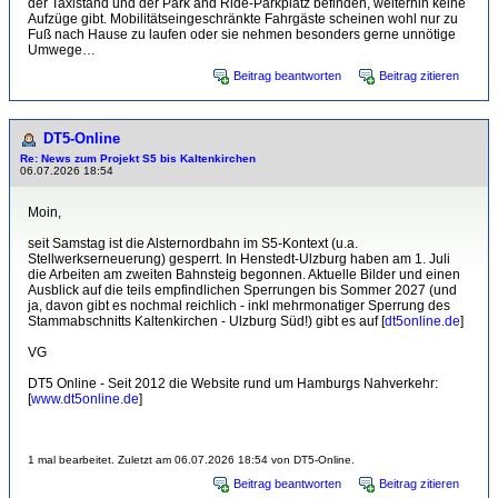
der Taxistand und der Park and Ride-Parkplatz befinden, weiterhin keine
Aufzüge gibt. Mobilitätseingeschränkte Fahrgäste scheinen wohl nur zu
Fuß nach Hause zu laufen oder sie nehmen besonders gerne unnötige
Umwege…
Beitrag beantworten
Beitrag zitieren
DT5-Online
Re: News zum Projekt S5 bis Kaltenkirchen
06.07.2026 18:54
Moin,
seit Samstag ist die Alsternordbahn im S5-Kontext (u.a.
Stellwerkserneuerung) gesperrt. In Henstedt-Ulzburg haben am 1. Juli
die Arbeiten am zweiten Bahnsteig begonnen. Aktuelle Bilder und einen
Ausblick auf die teils empfindlichen Sperrungen bis Sommer 2027 (und
ja, davon gibt es nochmal reichlich - inkl mehrmonatiger Sperrung des
Stammabschnitts Kaltenkirchen - Ulzburg Süd!) gibt es auf [
dt5online.de
]
VG
DT5 Online - Seit 2012 die Website rund um Hamburgs Nahverkehr:
[
www.dt5online.de
]
1 mal bearbeitet. Zuletzt am 06.07.2026 18:54 von DT5-Online.
Beitrag beantworten
Beitrag zitieren