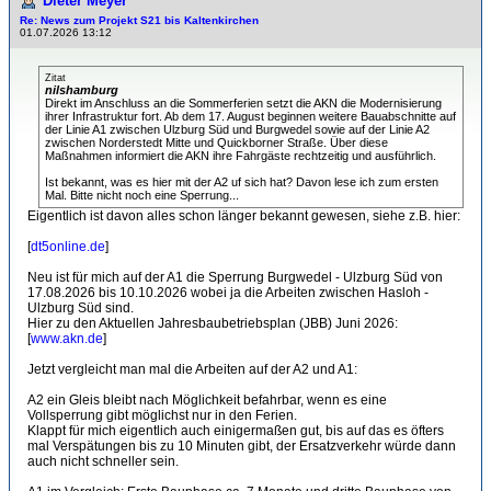
Dieter Meyer
Re: News zum Projekt S21 bis Kaltenkirchen
01.07.2026 13:12
Zitat
nilshamburg
Direkt im Anschluss an die Sommerferien setzt die AKN die Modernisierung
ihrer Infrastruktur fort. Ab dem 17. August beginnen weitere Bauabschnitte auf
der Linie A1 zwischen Ulzburg Süd und Burgwedel sowie auf der Linie A2
zwischen Norderstedt Mitte und Quickborner Straße. Über diese
Maßnahmen informiert die AKN ihre Fahrgäste rechtzeitig und ausführlich.
Ist bekannt, was es hier mit der A2 uf sich hat? Davon lese ich zum ersten
Mal. Bitte nicht noch eine Sperrung...
Eigentlich ist davon alles schon länger bekannt gewesen, siehe z.B. hier:
[
dt5online.de
]
Neu ist für mich auf der A1 die Sperrung Burgwedel - Ulzburg Süd von
17.08.2026 bis 10.10.2026 wobei ja die Arbeiten zwischen Hasloh -
Ulzburg Süd sind.
Hier zu den Aktuellen Jahresbaubetriebsplan (JBB) Juni 2026:
[
www.akn.de
]
Jetzt vergleicht man mal die Arbeiten auf der A2 und A1:
A2 ein Gleis bleibt nach Möglichkeit befahrbar, wenn es eine
Vollsperrung gibt möglichst nur in den Ferien.
Klappt für mich eigentlich auch einigermaßen gut, bis auf das es öfters
mal Verspätungen bis zu 10 Minuten gibt, der Ersatzverkehr würde dann
auch nicht schneller sein.