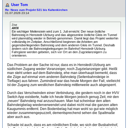
User Tom
Re: News zum Projekt S21 bis Kaltenkirchen
01.07.2026 23:14
Zitat
AKN
Ein wichtiger Meilenstein wird zum 1. Juli erreicht: Der neue östliche
Bahnsteig in Henstedt-Ulzburg und das abgesenkte östliche Gleis im Tunnel
wird planmäßig wieder in Betrieb genommen. Damit liegt das Projekt weiterhin
vollständig im Zeitplan. Anschließend beginnen die Arbeiten am
gegenüberliegenden Bahnsteig und dem anderen Gleis im Tunnel. Deshalb
ändern sich die Bahnsteigbelegungen im Bahnhof Henstedt-Ulzburg.
Fahrgäste werden gebeten, sich vor Ort an den Zugzielanzeigern zu
orientieren.
Das Problem an der Sache ist nur, dass es in Henstedt-Ulzburg am
südlichen Zugang weder Voranzeiger, noch Zugzielanzeiger gibt. Heißt
man steht unten auf dem Bahnsteig, ehe man überhaupt bemerkt, dass
die Züge auf einmal vom anderen Bahnsteig (Seitenbahnsteige in
Tieflage) aus fahren. Zumindest war das heute Morgen der Fall, vielleicht
ist der Zugang zum westlichen Bahnsteig mittlerweile auch abgesperrt.
Durch das Verschwinden einer Verbindung, die gestern noch in der HVV
Switch App existierte, hatte ich heute Morgen jedoch genug Zeit, mir den
„neuen“ Bahnsteig mal anzuschauen. Man hat scheinbar den alten
Bahnsteigbelag wiederverwendet und dabei nicht mal die ganzen alten
Kaugummis entfernt. Den Bodenbelag hat man wohl so gut wie möglich
wieder zusammengepuzzelt, dementsprechend sehen die Spaltmaße
aber auch aus.
Schade ist auch, dass es am nördlichen Ende, wo sich der Busbahnhof,