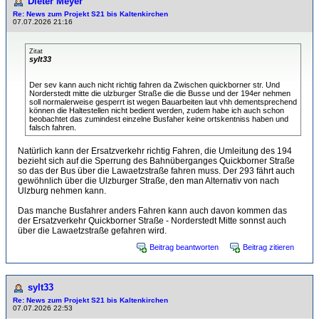
Dieter Meyer
Re: News zum Projekt S21 bis Kaltenkirchen
07.07.2026 21:16
Zitat
sylt33
Der sev kann auch nicht richtig fahren da Zwischen quickborner str. Und
Norderstedt mitte die ulzburger Straße die die Busse und der 194er nehmen
soll normalerweise gesperrt ist wegen Bauarbeiten laut vhh dementsprechend
können die Haltestellen nicht bedient werden, zudem habe ich auch schon
beobachtet das zumindest einzelne Busfaher keine ortskentniss haben und
falsch fahren.
Natürlich kann der Ersatzverkehr richtig Fahren, die Umleitung des 194
bezieht sich auf die Sperrung des Bahnüberganges Quickborner Straße
so das der Bus über die Lawaetzstraße fahren muss. Der 293 fährt auch
gewöhnlich über die Ulzburger Straße, den man Alternativ von nach
Ulzburg nehmen kann.
Das manche Busfahrer anders Fahren kann auch davon kommen das
der Ersatzverkehr Quickborner Straße - Norderstedt Mitte sonnst auch
über die Lawaetzstraße gefahren wird.
Beitrag beantworten
Beitrag zitieren
sylt33
Re: News zum Projekt S21 bis Kaltenkirchen
07.07.2026 22:53