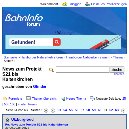
Willkommen!
Einloggen
Ein neues Profil erzeugen
* Werbung *
Startseite
>
Hamburger Nahverkehrsforen
>
Hamburger Nahverkehrsforum
>
Thema
>
Seite 61
News zum Projekt
S21 bis
erweitert
Kaltenkirchen
geschrieben von
Glinder
Forenliste
Themenübersicht
Neues Thema
Neueste Beiträge:
25
|
50
|
100
|
in allen Foren
Seite 61 von 63
Seiten:
53
54
55
56
57
58
59
60
61
62
63
Ulzburg-Süd
Re: News zum Projekt S21 bis Kaltenkirchen
30.06.2026 20:28