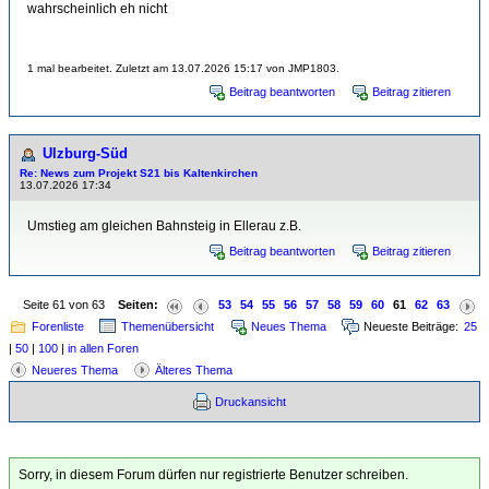
wahrscheinlich eh nicht
1 mal bearbeitet. Zuletzt am 13.07.2026 15:17 von JMP1803.
Beitrag beantworten
Beitrag zitieren
Ulzburg-Süd
Re: News zum Projekt S21 bis Kaltenkirchen
13.07.2026 17:34
Umstieg am gleichen Bahnsteig in Ellerau z.B.
Beitrag beantworten
Beitrag zitieren
Seite 61 von 63
Seiten:
53
54
55
56
57
58
59
60
61
62
63
Forenliste
Themenübersicht
Neues Thema
Neueste Beiträge:
25
|
50
|
100
|
in allen Foren
Neueres Thema
Älteres Thema
Druckansicht
Sorry, in diesem Forum dürfen nur registrierte Benutzer schreiben.