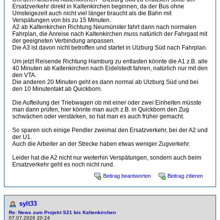
Ersatzverkehr direkt in Kaltenkirchen beginnen, da der Bus ohne
Umsteigezeit auch nicht viel länger braucht als die Bahn mit
Verspätungen von bis zu 15 Minuten.
A2 ab Kaltenkirchen Richtung Neumünster fahrt dann nach normalen
Fahrplan, die Anreise nach Kaltenkirchen muss natürlich der Fahrgast mit
der geeigneten Verbindung anpassen.
Die A3 ist davon nicht betroffen und startet in Ulzburg Süd nach Fahrplan.
Um jetzt Reisende Richtung Hamburg zu entlasten könnte die A1 z.B. alle
40 Minuten ab Kaltenkirchen nach Eidelstedt fahren, natürlich nur mit den
den VTA.
Die anderen 20 Minuten geht es dann normal ab Ulzburg Süd und bei
den 10 Minutentakt ab Quickborn.
Die Aufteilung der Triebwagen ob mit einer oder zwei Einheiten müsste
man dann prüfen, hier könnte man auch z.B. in Quickborn den Zug
schwächen oder verstärken, so hat man es auch früher gemacht.
So sparen sich einige Pendler zweimal den Ersatzverkehr, bei der A2 und
der U1.
Auch die Arbeiter an der Strecke haben etwas weniger Zugverkehr.
Leider hat die A2 nicht nur weiterhin Verspätungen, sondern auch beim
Ersatzverkehr geht es noch nicht rund.
Beitrag beantworten
Beitrag zitieren
sylt33
Re: News zum Projekt S21 bis Kaltenkirchen
07.07.2026 20:24