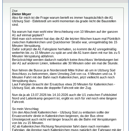
Zitat
Dieter Meyer
Also für mich ist die Frage warum berieft es immer hauptsächlich die A1
Ulzburg Süd - Eidelstedt um wohl momentan da grade nicht die Baustellen
sind.
Na warum hat man wohl eine Verschiebung von 10 Minuten auf der ganzen
A1 auf einmal geplant?
Weil man sich erinnert hat das die A2 die letzten Wochen kaum mal Pünktlich
zwischen Kaltenkirchen und Quickborner Straße war, unregelmäßig bis 15
Minuten Verspätung.
Dafür soll jetzt die A1 Fahrgäste herhalten, so kommt die A2 unregelmäßig
weiterhin bis zu 15 Minuten zu spät an und die A1 kann dann mit nur bis zu 5
Minuten Verspätung abfahren.
Berücksichtigt werden dadurch natürlich keine Anschluss Verbindungen bei
der A1 auf anderen Linien, teilweise alle 30 Minuten oder ein mal die Stunde.
Nun fahren die Busse ja in Norderstedt Mitte früher ab um in Ulzburg Süd
Anschluss zu bekommen, dann Umstieg Zeit von ca. 4 Minuten und ca. 9
Minuten Fahrt mit der Bahn nach Kaltenkirchen, jetzt vielleicht auch noch
Verspätung dazu.
Laut Fahrplan braucht der Ersatzbus etwa 20 Minuten für Kaltenkirchen -
Ulzburg Süd, als etwa die doppelte Fahrzeit wie der Zug.
Nun da ja ab 13.07.2026 bis 14.10.2026 auch die U1 zwischen Fuhlsbüttel
Nord und Lattenkamp gesperrt ist, ergibt es sich für viel noch eine längere
Fahrzeit.
So mein Vorschlag:
Um den Abschnitt Kaltenkirchen - Ulzburg Süd zu entlasten sollte der
Ersatzverkehr direkt in Kaltenkirchen beginnen, da der Bus ohne
Umsteigezeit auch nicht viel länger braucht als die Bahn mit Verspätungen
von bis zu 15 Minuten.
A2 ab Kaltenkirchen Richtung Neumünster fahrt dann nach normalen
Fahrplan, die Anreise nach Kaltenkirchen muss natürlich der Fahrgast mit der