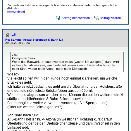
Zur weiteren Lektüre aber eigentlich wurde es in diesem Faden schon gründlicher
diskutiert.
[
www.mdr.de
]
Beitrag beantworten
Beitrag zitieren
LH
Re: Sammelthread Störungen S-Bahn [2]
29.08.2025 19:24
Zitat
Computerfreak
Wenn das Bauwerk erneuert werden muss (wovon ich ausgehe), dann wird
es komplett abgerissen, was bedeutet, jenseits von Holstenstraße nichts
mehr fährt, weder nach Altona, noch nach Diebsteich.
Wieso?
Vielleicht sollten wir in der Runde noch einmal klarstellen, um welche
Brücke es geht.
Ich hätte es jetzt gedacht, es geht um die Überfahrung der Holstenstraße
und dort die nördlichste Brücke (eben aus den 60ern).
Wenn diese abgerissen werden muss, können die beiden weiteren direkt
südlich anschließenden S-Bahn-Brücken sowie die beiden
Fernbahngleise weiter verwendet werden (außer Sperrpausen).
(Oder um welche Brücke geht es?)
Von Nord nach Süd:
A: S-Bahn Holstenstr. -> Altona (in westlicher Richtung kurz darauf
Überfahrung der beiden Diebsteicher Gleise und damit Wechsel in den
Linksbetrieb).