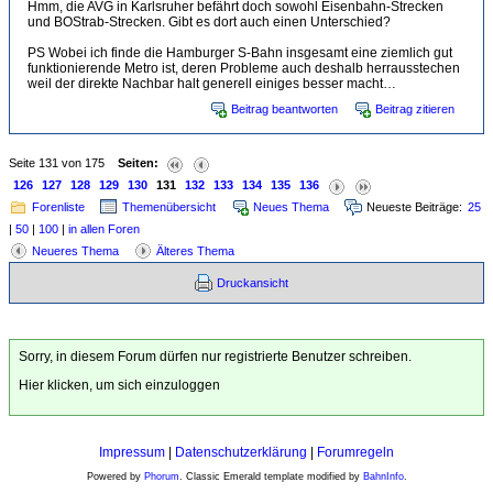
Hmm, die AVG in Karlsruher befährt doch sowohl Eisenbahn-Strecken
und BOStrab-Strecken. Gibt es dort auch einen Unterschied?
PS Wobei ich finde die Hamburger S-Bahn insgesamt eine ziemlich gut
funktionierende Metro ist, deren Probleme auch deshalb herrausstechen
weil der direkte Nachbar halt generell einiges besser macht…
Beitrag beantworten
Beitrag zitieren
Seite 131 von 175
Seiten:
126
127
128
129
130
131
132
133
134
135
136
Forenliste
Themenübersicht
Neues Thema
Neueste Beiträge:
25
|
50
|
100
|
in allen Foren
Neueres Thema
Älteres Thema
Druckansicht
Sorry, in diesem Forum dürfen nur registrierte Benutzer schreiben.
Hier klicken, um sich einzuloggen
Impressum
|
Datenschutzerklärung
|
Forumregeln
Powered by
Phorum
. Classic Emerald template modified by
BahnInfo
.