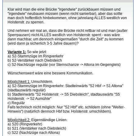
Klar wird man die eine Brücke "irgendwie" zurückbauen müssen und
"irgendwie" neubauen müssen (wenn nicht sanierbar), aber das sollte
man doch hoffentlich hinbekommen, ohne jahrelang ALLES westlich von
Holstenstr. zu sperren.
Und nehmen wir mal an, dass die Brücke nicht rettbar ist und man (außer
Sperrpausen) nicht ALLES westlich von Holstenstr. sperrt - was wäre
dann machbar, um dennoch einigermaßen "durch die Zeit" zu kommen
(wird dann ja sicherlich 3-5 Jahre dauern)?
Variante 1:
So wie jetzt:
a) S2-Stammzüge im Ringverkehr
b) S2-Verstärker nach Diebsteich
c) S2-Nachtzüge regulär (vor Sternschanze -> Altona im Gegengleis)
Wünschenswert wäre eine bessere Kommunikation.
Möglichkeit 1:
Umschildern.
a) S2-Stammzüge im Ringverkehr: Stadteinwärts "S2 Hbf -> S1 Altona"
(stadtauswärts regulär)
b) Stadteinwärts "S2 Holstenstr. -> S5 Diebsteich", stadtauswärts "S5
Holstenstr. -> S2 Aumühle"
c) Regulär
Falls technisch nicht möglich: Nur "S2 Hbf" etc. schildern (ohne "Weiter-
Hinweis") (natürlich dennoch Hbf bzw. Holstenstr. umschildern).
Möglichkeit 2:
Eigenständige Linien.
a) S20 (Ringverkehr)
b) S21 (Verstärker nach Diebsteich)
c) S22 (Nachtzüge nach Altona)