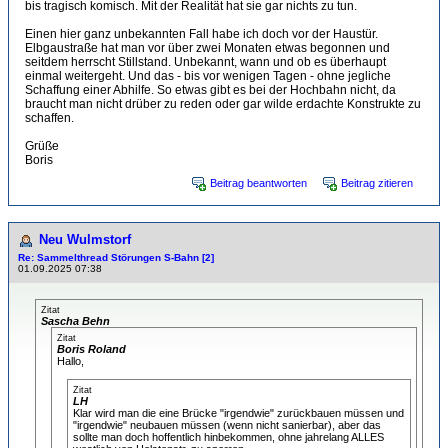
bis tragisch komisch. Mit der Realität hat sie gar nichts zu tun.
Einen hier ganz unbekannten Fall habe ich doch vor der Haustür.
Elbgaustraße hat man vor über zwei Monaten etwas begonnen und
seitdem herrscht Stillstand. Unbekannt, wann und ob es überhaupt
einmal weitergeht. Und das - bis vor wenigen Tagen - ohne jegliche
Schaffung einer Abhilfe. So etwas gibt es bei der Hochbahn nicht, da
braucht man nicht drüber zu reden oder gar wilde erdachte Konstrukte zu
schaffen.
Grüße
Boris
Beitrag beantworten
Beitrag zitieren
Neu Wulmstorf
Re: Sammelthread Störungen S-Bahn [2]
01.09.2025 07:38
Zitat
Sascha Behn
Zitat
Boris Roland
Hallo,
Zitat
LH
Klar wird man die eine Brücke "irgendwie" zurückbauen müssen und
"irgendwie" neubauen müssen (wenn nicht sanierbar), aber das
sollte man doch hoffentlich hinbekommen, ohne jahrelang ALLES