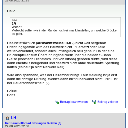
29.08.2025 21:25
Hallo,
Zitat
LH
Wieso?
Vielleicht sollten wir in der Runde noch einmal klarstellen, um welche Brücke
es geht.
Das ist tatsächlich (
ausnahmsweise
OMG!) nicht weit hergeholt.
Erfahrungsgemäß wird das Bauwerk nicht 1:1 ersetzt oder Teile
weiterverwendet, sondern alles umfangreich neu gebaut. Da der eine
Brückenpfeiler zum Überführungsbauwerk über die beiden S-Bahn
Gleise (von/nach Diebsteich und von Altona) gehören dürfte, wird diese
dann ebenfalls neugebaut und das wird nicht ohne dauerhafte Sperrung
laufen (es baut ja nicht Network Rail).
Wird also spannend, was der Dezember bringt. Laut Meldung ist ja erst
dann die richtige Prüfung. Wenn's dann nicht unerwartet nicht +20°C ist
bei Dauersonnenschein. ;-)
Grüße
Boris
Beitrag beantworten
Beitrag zitieren
LH
Re: Sammelthread Störungen S-Bahn [2]
29.08.2025 22:38