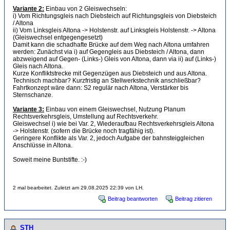
Variante 2:
Einbau von 2 Gleiswechseln:
i) Vom Richtungsgleis nach Diebsteich auf Richtungsgleis von Diebsteich
/ Altona
ii) Vom Linksgleis Altona -> Holstenstr. auf Linksgleis Holstenstr. -> Altona
(Gleiswechsel entgegengesetzt)
Damit kann die schadhafte Brücke auf dem Weg nach Altona umfahren
werden: Zunächst via i) auf Gegengleis aus Diebsteich / Altona, dann
abzweigend auf Gegen- (Links-) Gleis von Altona, dann via ii) auf (Links-)
Gleis nach Altona.
Kurze Konfliktstrecke mit Gegenzügen aus Diebsteich und aus Altona.
Technisch machbar? Kurzfristig an Stellwerkstechnik anschließbar?
Fahrtkonzept wäre dann: S2 regulär nach Altona, Verstärker bis
Sternschanze.
Variante 3:
Einbau von einem Gleiswechsel, Nutzung Planum
Rechtsverkehrsgleis, Umstellung auf Rechtsverkehr.
Gleiswechsel i) wie bei Var. 2, Wiederaufbau Rechtsverkehrsgleis Altona
-> Holstenstr. (sofern die Brücke noch tragfähig ist).
Geringere Konflikte als Var. 2, jedoch Aufgabe der bahnsteiggleichen
Anschlüsse in Altona.
Soweit meine Buntstifte. :-)
2 mal bearbeitet. Zuletzt am 29.08.2025 22:39 von LH.
Beitrag beantworten
Beitrag zitieren
STH