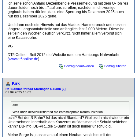
ich sehe schon Anfang Dezember die Pressemeldung mit dem O-Ton "es
dauert leider noch bis ..." auf uns zurollen, nachdem nicht wenige
geglaubt haben dürften, dass eine Sperrung bis Dezember 2025 auch
nur bis Dezember 2025 gehe.
Und dann noch ein Hinweis auf das Viadukt Hammerbrook und dessen
längere Langsamfahrstelle von anfänglich fast 2.000 Metern. Diese ist
seit einigen Wochen deutlich verkürzt. Nicht hinter allem verbirgt sich
eine Katastrophe.
VG
DT5 Online - Seit 2012 die Website rund um Hamburgs Nahverkehr:
[
www.dt5online.de
]
Beitrag beantworten
Beitrag zitieren
Kirk
Re: Sammelthread Störungen S-Bahn [2]
01.09.2025 13:02
Zitat
Was mich derweil irritiert ist die katastrophale Kommunikation.
echt? Bei der S-Bahn? Ist das nicht Standard? Gibt es da nicht wieder ein
Unternehmen innerhalb des Konzerns auf das man die Schuld schieben
kann? DB-Info, DB-PR...die S-Bahn ist doch immer unschuldig.
Meine Sorge ist, dass man auf einen Neubau verzichtet mit der