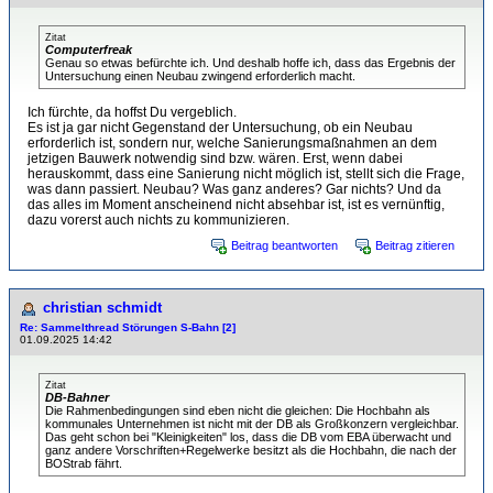
Zitat
Computerfreak
Genau so etwas befürchte ich. Und deshalb hoffe ich, dass das Ergebnis der
Untersuchung einen Neubau zwingend erforderlich macht.
Ich fürchte, da hoffst Du vergeblich.
Es ist ja gar nicht Gegenstand der Untersuchung, ob ein Neubau
erforderlich ist, sondern nur, welche Sanierungsmaßnahmen an dem
jetzigen Bauwerk notwendig sind bzw. wären. Erst, wenn dabei
herauskommt, dass eine Sanierung nicht möglich ist, stellt sich die Frage,
was dann passiert. Neubau? Was ganz anderes? Gar nichts? Und da
das alles im Moment anscheinend nicht absehbar ist, ist es vernünftig,
dazu vorerst auch nichts zu kommunizieren.
Beitrag beantworten
Beitrag zitieren
christian schmidt
Re: Sammelthread Störungen S-Bahn [2]
01.09.2025 14:42
Zitat
DB-Bahner
Die Rahmenbedingungen sind eben nicht die gleichen: Die Hochbahn als
kommunales Unternehmen ist nicht mit der DB als Großkonzern vergleichbar.
Das geht schon bei "Kleinigkeiten" los, dass die DB vom EBA überwacht und
ganz andere Vorschriften+Regelwerke besitzt als die Hochbahn, die nach der
BOStrab fährt.