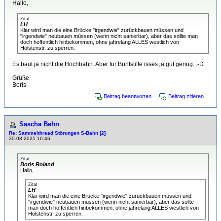
Hallo,
Zitat
LH
Klar wird man die eine Brücke "irgendwie" zurückbauen müssen und
"irgendwie" neubauen müssen (wenn nicht sanierbar), aber das sollte man
doch hoffentlich hinbekommen, ohne jahrelang ALLES westlich von
Holstenstr. zu sperren.
Es baut ja nicht die Hochbahn. Aber für Buntstifte isses ja gut genug. :-D
Grüße
Boris
Beitrag beantworten
Beitrag zitieren
Sascha Behn
Re: Sammelthread Störungen S-Bahn [2]
30.08.2025 16:46
Zitat
Boris Roland
Hallo,
Zitat
LH
Klar wird man die eine Brücke "irgendwie" zurückbauen müssen und
"irgendwie" neubauen müssen (wenn nicht sanierbar), aber das sollte
man doch hoffentlich hinbekommen, ohne jahrelang ALLES westlich von
Holstenstr. zu sperren.