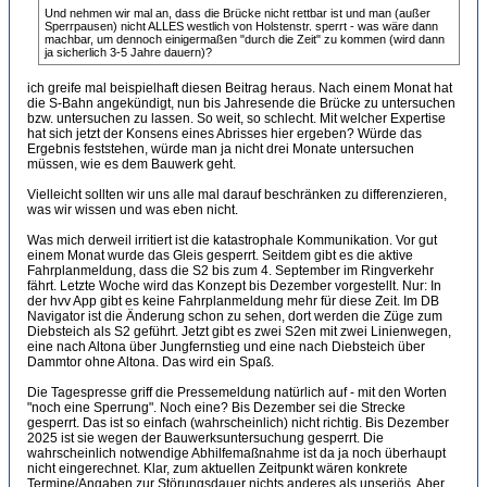
Und nehmen wir mal an, dass die Brücke nicht rettbar ist und man (außer
Sperrpausen) nicht ALLES westlich von Holstenstr. sperrt - was wäre dann
machbar, um dennoch einigermaßen "durch die Zeit" zu kommen (wird dann
ja sicherlich 3-5 Jahre dauern)?
ich greife mal beispielhaft diesen Beitrag heraus. Nach einem Monat hat
die S-Bahn angekündigt, nun bis Jahresende die Brücke zu untersuchen
bzw. untersuchen zu lassen. So weit, so schlecht. Mit welcher Expertise
hat sich jetzt der Konsens eines Abrisses hier ergeben? Würde das
Ergebnis feststehen, würde man ja nicht drei Monate untersuchen
müssen, wie es dem Bauwerk geht.
Vielleicht sollten wir uns alle mal darauf beschränken zu differenzieren,
was wir wissen und was eben nicht.
Was mich derweil irritiert ist die katastrophale Kommunikation. Vor gut
einem Monat wurde das Gleis gesperrt. Seitdem gibt es die aktive
Fahrplanmeldung, dass die S2 bis zum 4. September im Ringverkehr
fährt. Letzte Woche wird das Konzept bis Dezember vorgestellt. Nur: In
der hvv App gibt es keine Fahrplanmeldung mehr für diese Zeit. Im DB
Navigator ist die Änderung schon zu sehen, dort werden die Züge zum
Diebsteich als S2 geführt. Jetzt gibt es zwei S2en mit zwei Linienwegen,
eine nach Altona über Jungfernstieg und eine nach Diebsteich über
Dammtor ohne Altona. Das wird ein Spaß.
Die Tagespresse griff die Pressemeldung natürlich auf - mit den Worten
"noch eine Sperrung". Noch eine? Bis Dezember sei die Strecke
gesperrt. Das ist so einfach (wahrscheinlich) nicht richtig. Bis Dezember
2025 ist sie wegen der Bauwerksuntersuchung gesperrt. Die
wahrscheinlich notwendige Abhilfemaßnahme ist da ja noch überhaupt
nicht eingerechnet. Klar, zum aktuellen Zeitpunkt wären konkrete
Termine/Angaben zur Störungsdauer nichts anderes als unseriös. Aber