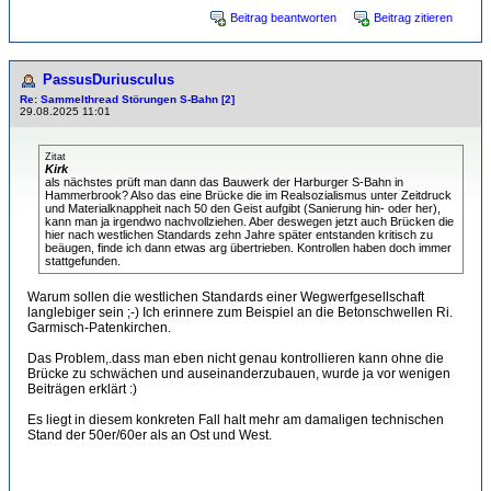
Beitrag beantworten
Beitrag zitieren
PassusDuriusculus
Re: Sammelthread Störungen S-Bahn [2]
29.08.2025 11:01
Zitat
Kirk
als nächstes prüft man dann das Bauwerk der Harburger S-Bahn in
Hammerbrook? Also das eine Brücke die im Realsozialismus unter Zeitdruck
und Materialknappheit nach 50 den Geist aufgibt (Sanierung hin- oder her),
kann man ja irgendwo nachvollziehen. Aber deswegen jetzt auch Brücken die
hier nach westlichen Standards zehn Jahre später entstanden kritisch zu
beäugen, finde ich dann etwas arg übertrieben. Kontrollen haben doch immer
stattgefunden.
Warum sollen die westlichen Standards einer Wegwerfgesellschaft
langlebiger sein ;-) Ich erinnere zum Beispiel an die Betonschwellen Ri.
Garmisch-Patenkirchen.
Das Problem,.dass man eben nicht genau kontrollieren kann ohne die
Brücke zu schwächen und auseinanderzubauen, wurde ja vor wenigen
Beiträgen erklärt :)
Es liegt in diesem konkreten Fall halt mehr am damaligen technischen
Stand der 50er/60er als an Ost und West.