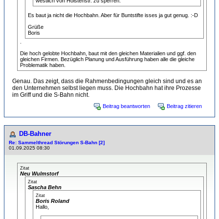
westlich von Holstenstr. zu sperren.
Es baut ja nicht die Hochbahn. Aber für Buntstifte isses ja gut genug. :-D
Grüße
Boris
.
Die hoch gelobte Hochbahn, baut mit den gleichen Materialien und ggf. den
gleichen Firmen. Bezüglich Planung und Ausführung haben alle die gleiche
Problematik haben.
Genau. Das zeigt, dass die Rahmenbedingungen gleich sind und es an
den Unternehmen selbst liegen muss. Die Hochbahn hat ihre Prozesse
im Griff und die S-Bahn nicht.
Beitrag beantworten
Beitrag zitieren
DB-Bahner
Re: Sammelthread Störungen S-Bahn [2]
01.09.2025 08:30
Zitat
Neu Wulmstorf
Zitat
Sascha Behn
Zitat
Boris Roland
Hallo,