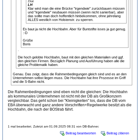
Zitat
LH
Klar wird man die eine Brücke "irgendwie" zurückbauen müssen
und "irgendwie" neubauen müssen (wenn nicht sanierbar), aber
das sollte man doch hoffentlich hinbekommen, ohne jahrelang
ALLES westlich von Holstenstr. zu sperren.
Es baut ja nicht die Hochbahn. Aber für Buntstifte isses ja gut genug.
:-D
Grüße
Boris
.
Die hoch gelobte Hochbahn, baut mit den gleichen Materialien und ggf.
den gleichen Firmen. Bezüglich Planung und Ausführung haben alle die
gleiche Problematik haben.
Genau. Das zeigt, dass die Rahmenbedingungen gleich sind und es an den
Unternehmen selbst liegen muss. Die Hochbahn hat ihre Prozesse im Griff
und die S-Bahn nicht.
Die Rahmenbedingungen sind eben nicht die gleichen: Die Hochbahn
als kommunales Unternehmen ist nicht mit der DB als Großkonzern
vergleichbar. Das geht schon bei "Kleinigkeiten" los, dass die DB vom
EBA überwacht und ganz andere Vorschriften+Regelwerke besitzt als die
Hochbahn, die nach der BOStrab fährt.
1 mal bearbeitet. Zuletzt am 01.09.2025 08:31 von DB-Bahner.
Beitrag beantworten
Beitrag zitieren