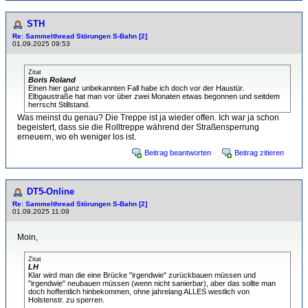
STH
Re: Sammelthread Störungen S-Bahn [2]
01.09.2025 09:53
Zitat
Boris Roland
Einen hier ganz unbekannten Fall habe ich doch vor der Haustür.
Elbgaustraße hat man vor über zwei Monaten etwas begonnen und seitdem
herrscht Stillstand.
Was meinst du genau? Die Treppe ist ja wieder offen. Ich war ja schon
begeistert, dass sie die Rolltreppe während der Straßensperrung
erneuern, wo eh weniger los ist.
Beitrag beantworten
Beitrag zitieren
DT5-Online
Re: Sammelthread Störungen S-Bahn [2]
01.09.2025 11:09
Moin,
Zitat
LH
Klar wird man die eine Brücke "irgendwie" zurückbauen müssen und
"irgendwie" neubauen müssen (wenn nicht sanierbar), aber das sollte man
doch hoffentlich hinbekommen, ohne jahrelang ALLES westlich von
Holstenstr. zu sperren.