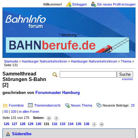
Willkommen!
Einloggen
Ein neues Profil erzeugen
* Werbung *
Startseite
>
Hamburger Nahverkehrsforen
>
Hamburger Nahverkehrsforum
>
Thema
>
Seite 131
Sammelthread
Störungen S-Bahn
erweitert
[2]
geschrieben von
Forummaster Hamburg
Forenliste
Themenübersicht
Neues Thema
Neueste Beiträge:
25
|
50
|
100
|
in allen Foren
Seite 131 von 175
Seiten:
126
127
128
129
130
131
132
133
134
135
136
Süderelbe