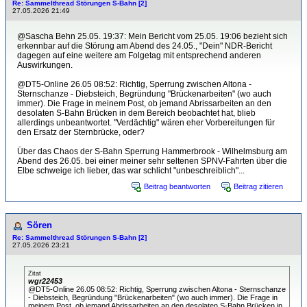
Re: Sammelthread Störungen S-Bahn [2]
27.05.2026 21:49
@Sascha Behn 25.05. 19:37: Mein Bericht vom 25.05. 19:06 bezieht sich
erkennbar auf die Störung am Abend des 24.05., "Dein" NDR-Bericht
dagegen auf eine weitere am Folgetag mit entsprechend anderen
Auswirkungen.
@DT5-Online 26.05 08:52: Richtig, Sperrung zwischen Altona -
Sternschanze - Diebsteich, Begründung "Brückenarbeiten" (wo auch
immer). Die Frage in meinem Post, ob jemand Abrissarbeiten an den
desolaten S-Bahn Brücken in dem Bereich beobachtet hat, blieb
allerdings unbeantwortet. "Verdächtig" wären eher Vorbereitungen für
den Ersatz der Sternbrücke, oder?
Über das Chaos der S-Bahn Sperrung Hammerbrook - Wilhelmsburg am
Abend des 26.05. bei einer meiner sehr seltenen SPNV-Fahrten über die
Elbe schweige ich lieber, das war schlicht "unbeschreiblich"...
Beitrag beantworten
Beitrag zitieren
Sören
Re: Sammelthread Störungen S-Bahn [2]
27.05.2026 23:21
Zitat
wgr22453
@DT5-Online 26.05 08:52: Richtig, Sperrung zwischen Altona - Sternschanze
- Diebsteich, Begründung "Brückenarbeiten" (wo auch immer). Die Frage in
meinem Post, ob jemand Abrissarbeiten an den desolaten S-Bahn Brücken in