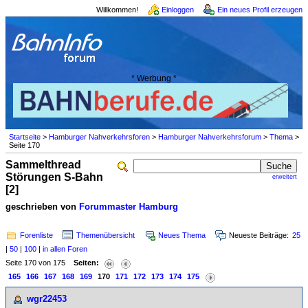
Willkommen!
Einloggen
Ein neues Profil erzeugen
* Werbung *
Startseite
>
Hamburger Nahverkehrsforen
>
Hamburger Nahverkehrsforum
>
Thema
>
Seite 170
Sammelthread
Störungen S-Bahn
erweitert
[2]
geschrieben von
Forummaster Hamburg
Forenliste
Themenübersicht
Neues Thema
Neueste Beiträge:
25
|
50
|
100
|
in allen Foren
Seite 170 von 175
Seiten:
165
166
167
168
169
170
171
172
173
174
175
wgr22453