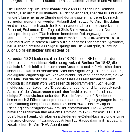
"Fahrgastinformation"-Lauftext nennt ausfallende Ankünfte und Abfahrten.
Die Erinnerung: Um 18:22 könnte ein 237er Bus Richtung Reinbek
fahren, also auf zur Bushaltestelle. Richtig erinnert, aber der Bus braucht
für die 5 km eine halbe Stunde und dort müsste ein anderer Bus nach
Bergedorf genommen werden, Ankunft dort in etwa 70 Min. - Bis dahin
wird wahrscheinlich auch die S-Bahn wieder fahren, also zurück zum
Bahnhof, Erstaunen: Der Zug auf Gleis 3a ist verschwunden. Der
Lautsprecher plärrt: "Nach einem beendeten Rettungswageneinsatz
fahren die Züge unregelmäßig und verspätet". Es ist inzwischen 18:10
und meist wird in solchen Fällen auf die nächste Planabfahrzeit gewartet,
heute aber nicht und das Signal springt um 18:14 auf grün, "Richtung
Altona bitte einsteigen" und es geht los.
Bergedorf 18:24 leider nicht an den 18:28 fälligen RE1 gedacht, der
überholt dann kurz hinter Nettelnburg. Ankunft Berliner Tor 18:42, die
nächste U2 mit leidlich brauchbarem Anschluss erst in 9 Min, also doch
lieber über Dammtor versuchen. Aber das Signal zeigt rot und es dauert,
die digitale Zuganzeige weiß davon nichts und verkündet "sofort", die S2
in 0 Min. und die nächste S7 in einer. Dass das rein technisch kaum
möglich ist, hat man wohl vergessen zu programmieren. Schließlich
meldet sich der Lokführer: "Dieser Zug endet hier und fährt zurück nach
Aumühle", der Zuganzeiger meint aber "nicht einsteigen" und nach
einiger Zeit erscheinen unter dem Rotlicht "zwei helle". Bis einer der
immer noch 3 Führerstandspersonale dann den Zug abgegangen ist und
die Räumung überprüft hat, dauert es noch etwas, bis der Zug in
Richtung des Kehrgleises 47 am Hbf. entschwindet. Die S2 kommt
hinterangeschlichen und erreicht Dammtor um 19:06 mit vmtl. +11. Der
Bus 5 kommt pünktlich, aber es ist leider ein e-Gelenkbus mit für die Linie
5 unzureichendem Platzangebot. Ankunft zu Hause dann mit insgesamt
zusätzlichen 40 Min. "HVV-Abenteuern".
Beitrag beantworten
Beitrag zitieren