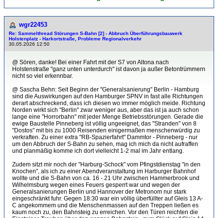
wgr22453
Re: Sammelthread Störungen S-Bahn [2] - Abbruch Überführungsbauwerk
Holstenplatz - Harkortstraße, Probleme Regionalverkehr
30.05.2026 12:50
@ Sören, danke! Bei einer Fahrt mit der S7 von Altona nach
Holstenstraße "ganz unten unterdurch" ist davon ja außer Betontrümmern
nicht so viel erkennbar.
@ Sascha Behn: Seit Beginn der "Generalsanierung" Berlin - Hamburg
sind die Auswirkungen auf den Hamburger SPNV in fast alle Richtungen
derart abschreckend, dass ich diesen wo immer möglich meide. Richtung
Norden wirkt sich "Berlin" zwar weniger aus, aber das ist ja auch schon
lange eine "Horrorbahn" mit jeder Menge Betriebsstörungen. Gerade die
ewige Baustelle Pinneberg ist völlig ungeeignet, das "Stranden" von 8
"Dostos" mit bis zu 1000 Reisenden einigermaßen menschenwürdig zu
verkraften. Zu einer extra "RB-Spazierfahrt" Dammtor - Pinneberg - nur
um den Abbruch der S-Bahn zu sehen, mag ich mich da nicht aufraffen
und planmäßig komme ich dort vielleicht 1-2 mal im Jahr entlang.
Zudem sitzt mir noch der "Harburg-Schock" vom Pfingstdienstag "in den
Knochen", als ich zu einer Abendveranstaltung im Harburger Bahnhof
wollte und die S-Bahn von ca. 16 - 21 Uhr zwischen Hammerbrook und
Wilhelmsburg wegen eines Feuers gesperrt war und wegen der
Generalsanierungen Berlin und Hannover der Metronom nur stark
eingeschränkt fuhr. Gegen 18:30 war ein völlig überfüllter auf Gleis 13 A-
C angekommem und die Menschenmassen auf den Treppen ließen es
kaum noch zu, den Bahnsteig zu erreichen. Vor den Türen reichten die