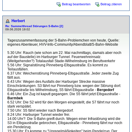
Beitrag beantworten
Beitrag zitieren
Herbert
Re: Sammelthread Störungen S-Bahn [2]
09.06.2026 19:02
Tageszusammenfassung der S-Bahn-Problemchen von heute, Quelle:
eigenes Abenteuer, HVV-Info-Community/Abendblatt/S-Bahn-Website
5.30 Uhr: Rauch (wie schon am 22. Mai nachmittags, damals aber noch
auf der Baustelle) im Harburger Tunnel. Feuerwehreinsatz.
(Weitgehender?) Totalausfall Stade-Wilhelmsburg im Berufsverkehr
5.56 Uhr: Signalstörung Pinneberg-Elbgaustraße. Es kommt zu
Teilausfällen.
6.37 Uhr: Weichenstörung Pinneberg-Elbgaustraße. Jeder zweite Zug
fällt aus.
6.43 Uhr: Wegen des Ausfalls der Harburger Strecke massive
Einschränkungen. S3 fährt nur Pinneberg bzw. wegen der Störung dort:
Elbgaustraße bis Wilhelmsburg, S5 fährt Elbgaustraße -
Bergedorf
6.46 Uhr: Ein Zug ist kaputt gegangen. Die S5 fährt jetzt Elbgaustraße -
Barmbek
6.52 Uhr: Die S2 wird für den Morgen eingestellt, die S7 fährt nur noch
stark verspätet.
7.50 Uhr: S5 fährt wieder nach Bergedorf.
8.24 Uhr: Harburger Tunnel wieder frei.
14.00 Uhr?: Die S-Bahn greift durch. Wegen einer Infrastörung wird die
S3 in Elbgaustraße gebrochen, Elbgaustraße - Pinneberg fährt nur noch
ein Pendelzug.
15.30 Uhr: Es komme zu "Unregelmäßigkeiten" beim Pendelzug. Der