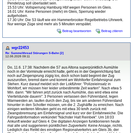
Pendelzug soll überlastet sein.
15.53 Uhr: Vollsperrung Hamburg Hbf wegen Personen im Gleis.
16.01 Uhr: Keine Personen (mehr) im Gleis, Sperrung wieder
aufgehoben.
17.30 Uhr: Die S3 läuft wie ein Hammerbrooker Regelbetriebs-Uhrwerk.
Nur wenige Züge sind mehr als 5 Minuten verspätet.
Beitrag beantworten
Beitrag zitieren
wgr22453
Re: Sammelthread Störungen S-Bahn [2]
12.06.2026 09:11
Do, 11.6. 17:38: Nachdem die S7 aus Altona superpünktlich Aumühle
noch in der Vorminute erreicht hatte, geht es in der Gegenrichtung fast
noch auf Zeigersprung zügig los, doch schon bald beginnt der Zug
auszurollen, bremst dann und kommt am Wohltorfer Einfahrsignal zum
Stehen. Kurz darauf meldet sich der Lokführer: "Polizeieinsatz in
Wohltorf, wir müssen hier leider unbestimmte Zeit warten". Nach etwa 5
Min. dann: "Wir fahren jetzt zurück nach Aumühle, das wird etwa eine
Viertelstunde dauern". 3 Personen verlassen den Führerstand, legen
Warnwesten an, laufen durch den Zug, bis sie am anderen Führerstand
hinunter in den Schotter müssen, um die 2. Zughälfte zu erreichen. Nach
einigen weiteren Minuten geht es mit etwa 30 km/h zurück mit
Zwangsbremsung am Einfahrsignal und kurz vor der Einfahrweiche. Die
Fahrgastinformation verkündet "Nächster Halt Reinbek". Um 18:03
Ankunft wieder auf Gleis 4. Die digitalen Anzeigen funktionieren heute
mal alle und suggerieren pünktlichen Zugverkehr. Keine Ansage, nichts.
Lediglich das Relikt des einstigen Regionalverkehrs am Gleis 3b, der