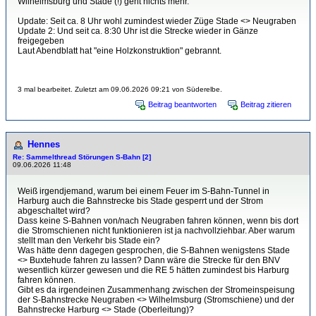
Wilhelmsburg und Stade (!) geht nichts mehr.
Update: Seit ca. 8 Uhr wohl zumindest wieder Züge Stade <> Neugraben
Update 2: Und seit ca. 8:30 Uhr ist die Strecke wieder in Gänze
freigegeben
Laut Abendblatt hat "eine Holzkonstruktion" gebrannt.
3 mal bearbeitet. Zuletzt am 09.06.2026 09:21 von Süderelbe.
Beitrag beantworten
Beitrag zitieren
Hennes
Re: Sammelthread Störungen S-Bahn [2]
09.06.2026 11:48
Weiß irgendjemand, warum bei einem Feuer im S-Bahn-Tunnel in
Harburg auch die Bahnstrecke bis Stade gesperrt und der Strom
abgeschaltet wird?
Dass keine S-Bahnen von/nach Neugraben fahren können, wenn bis dort
die Stromschienen nicht funktionieren ist ja nachvollziehbar. Aber warum
stellt man den Verkehr bis Stade ein?
Was hätte denn dagegen gesprochen, die S-Bahnen wenigstens Stade
<> Buxtehude fahren zu lassen? Dann wäre die Strecke für den BNV
wesentlich kürzer gewesen und die RE 5 hätten zumindest bis Harburg
fahren können.
Gibt es da irgendeinen Zusammenhang zwischen der Stromeinspeisung
der S-Bahnstrecke Neugraben <> Wilhelmsburg (Stromschiene) und der
Bahnstrecke Harburg <> Stade (Oberleitung)?