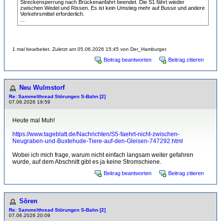
Streckensperrung nach Brückenanfahrt beendet. Die S1 fährt wieder
zwischen Wedel und Rissen. Es ist kein Umstieg mehr auf Busse und andere
Verkehrsmittel erforderlich.
...
1 mal bearbeitet. Zuletzt am 05.06.2026 15:45 von Der_Hamburger.
Beitrag beantworten
Beitrag zitieren
Neu Wulmstorf
Re: Sammelthread Störungen S-Bahn [2]
07.06.2026 19:59
Heute mal Muh!
https://www.tageblatt.de/Nachrichten/S5-faehrt-nicht-zwischen-
Neugraben-und-Buxtehude-Tiere-auf-den-Gleisen-747292.html
Wobei ich mich frage, warum nicht einfach langsam weiter gefahren
wurde, auf dem Abschnitt gibt es ja keine Stromschiene.
Beitrag beantworten
Beitrag zitieren
Sören
Re: Sammelthread Störungen S-Bahn [2]
07.06.2026 20:09