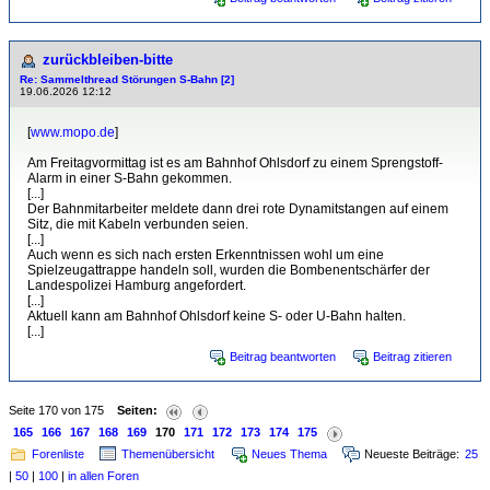
zurückbleiben-bitte
Re: Sammelthread Störungen S-Bahn [2]
19.06.2026 12:12
[
www.mopo.de
]
Am Freitagvormittag ist es am Bahnhof Ohlsdorf zu einem Sprengstoff-
Alarm in einer S-Bahn gekommen.
[...]
Der Bahnmitarbeiter meldete dann drei rote Dynamitstangen auf einem
Sitz, die mit Kabeln verbunden seien.
[...]
Auch wenn es sich nach ersten Erkenntnissen wohl um eine
Spielzeugattrappe handeln soll, wurden die Bombenentschärfer der
Landespolizei Hamburg angefordert.
[...]
Aktuell kann am Bahnhof Ohlsdorf keine S- oder U-Bahn halten.
[...]
Beitrag beantworten
Beitrag zitieren
Seite 170 von 175
Seiten:
165
166
167
168
169
170
171
172
173
174
175
Forenliste
Themenübersicht
Neues Thema
Neueste Beiträge:
25
|
50
|
100
|
in allen Foren