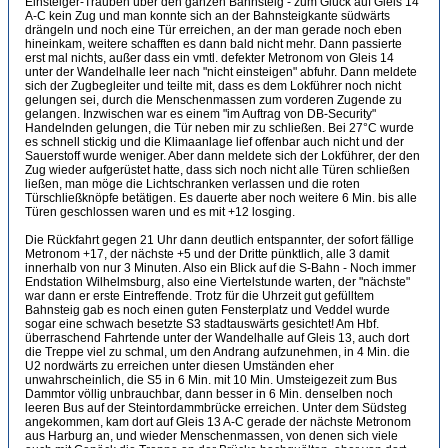
Einsteiger-Trauben über den ganzen Bahnsteig - zum Glück auf Gleis 14
A-C kein Zug und man konnte sich an der Bahnsteigkante südwärts
drängeln und noch eine Tür erreichen, an der man gerade noch eben
hineinkam, weitere schafften es dann bald nicht mehr. Dann passierte
erst mal nichts, außer dass ein vmtl. defekter Metronom von Gleis 14
unter der Wandelhalle leer nach "nicht einsteigen" abfuhr. Dann meldete
sich der Zugbegleiter und teilte mit, dass es dem Lokführer noch nicht
gelungen sei, durch die Menschenmassen zum vorderen Zugende zu
gelangen. Inzwischen war es einem "im Auftrag von DB-Security"
Handelnden gelungen, die Tür neben mir zu schließen. Bei 27°C wurde
es schnell stickig und die Klimaanlage lief offenbar auch nicht und der
Sauerstoff wurde weniger. Aber dann meldete sich der Lokführer, der den
Zug wieder aufgerüstet hatte, dass sich noch nicht alle Türen schließen
ließen, man möge die Lichtschranken verlassen und die roten
Türschließknöpfe betätigen. Es dauerte aber noch weitere 6 Min. bis alle
Türen geschlossen waren und es mit +12 losging.
Die Rückfahrt gegen 21 Uhr dann deutlich entspannter, der sofort fällige
Metronom +17, der nächste +5 und der Dritte pünktlich, alle 3 damit
innerhalb von nur 3 Minuten. Also ein Blick auf die S-Bahn - Noch immer
Endstation Wilhelmsburg, also eine Viertelstunde warten, der "nächste"
war dann er erste Eintreffende. Trotz für die Uhrzeit gut gefülltem
Bahnsteig gab es noch einen guten Fensterplatz und Veddel wurde
sogar eine schwach besetzte S3 stadtauswärts gesichtet! Am Hbf.
überraschend Fahrtende unter der Wandelhalle auf Gleis 13, auch dort
die Treppe viel zu schmal, um den Andrang aufzunehmen, in 4 Min. die
U2 nordwärts zu erreichen unter diesen Umständen eher
unwahrscheinlich, die S5 in 6 Min. mit 10 Min. Umsteigezeit zum Bus
Dammtor völlig unbrauchbar, dann besser in 6 Min. denselben noch
leeren Bus auf der Steintordammbrücke erreichen. Unter dem Südsteg
angekommen, kam dort auf Gleis 13 A-C gerade der nächste Metronom
aus Harburg an, und wieder Menschenmassen, von denen sich viele