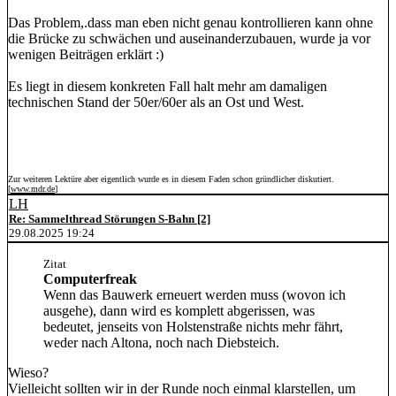
Das Problem,.dass man eben nicht genau kontrollieren kann ohne
die Brücke zu schwächen und auseinanderzubauen, wurde ja vor
wenigen Beiträgen erklärt :)
Es liegt in diesem konkreten Fall halt mehr am damaligen
technischen Stand der 50er/60er als an Ost und West.
Zur weiteren Lektüre aber eigentlich wurde es in diesem Faden schon gründlicher diskutiert.
[
www.mdr.de
]
LH
Re: Sammelthread Störungen S-Bahn [2]
29.08.2025 19:24
Zitat
Computerfreak
Wenn das Bauwerk erneuert werden muss (wovon ich
ausgehe), dann wird es komplett abgerissen, was
bedeutet, jenseits von Holstenstraße nichts mehr fährt,
weder nach Altona, noch nach Diebsteich.
Wieso?
Vielleicht sollten wir in der Runde noch einmal klarstellen, um