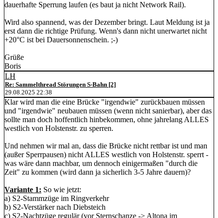
dauerhafte Sperrung laufen (es baut ja nicht Network Rail).
Wird also spannend, was der Dezember bringt. Laut Meldung ist ja
erst dann die richtige Prüfung. Wenn's dann nicht unerwartet nicht
+20°C ist bei Dauersonnenschein. ;-)
Grüße
Boris
LH
Re: Sammelthread Störungen S-Bahn [2]
29.08.2025 22:38
Klar wird man die eine Brücke "irgendwie" zurückbauen müssen
und "irgendwie" neubauen müssen (wenn nicht sanierbar), aber das
sollte man doch hoffentlich hinbekommen, ohne jahrelang ALLES
westlich von Holstenstr. zu sperren.
Und nehmen wir mal an, dass die Brücke nicht rettbar ist und man
(außer Sperrpausen) nicht ALLES westlich von Holstenstr. sperrt -
was wäre dann machbar, um dennoch einigermaßen "durch die
Zeit" zu kommen (wird dann ja sicherlich 3-5 Jahre dauern)?
Variante 1:
So wie jetzt:
a) S2-Stammzüge im Ringverkehr
b) S2-Verstärker nach Diebsteich
c) S2-Nachtzüge regulär (vor Sternschanze -> Altona im