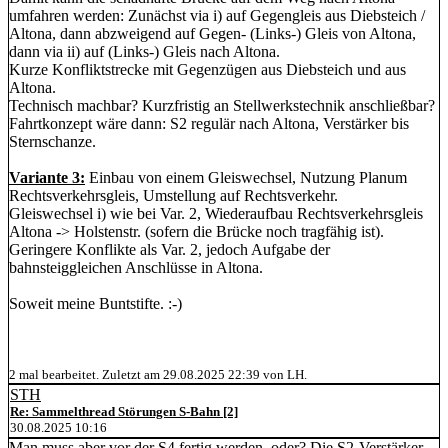
umfahren werden: Zunächst via i) auf Gegengleis aus Diebsteich /
Altona, dann abzweigend auf Gegen- (Links-) Gleis von Altona,
dann via ii) auf (Links-) Gleis nach Altona.
Kurze Konfliktstrecke mit Gegenzügen aus Diebsteich und aus
Altona.
Technisch machbar? Kurzfristig an Stellwerkstechnik anschließbar?
Fahrtkonzept wäre dann: S2 regulär nach Altona, Verstärker bis
Sternschanze.
Variante 3:
Einbau von einem Gleiswechsel, Nutzung Planum
Rechtsverkehrsgleis, Umstellung auf Rechtsverkehr.
Gleiswechsel i) wie bei Var. 2, Wiederaufbau Rechtsverkehrsgleis
Altona -> Holstenstr. (sofern die Brücke noch tragfähig ist).
Geringere Konflikte als Var. 2, jedoch Aufgabe der
bahnsteiggleichen Anschlüsse in Altona.
Soweit meine Buntstifte. :-)
2 mal bearbeitet. Zuletzt am 29.08.2025 22:39 von LH.
STH
Re: Sammelthread Störungen S-Bahn [2]
30.08.2025 10:16
Man muss aber vor der S4 fertig werden, oder? Die S2-Verstärker