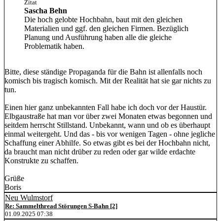
Zitat
Sascha Behn
Die hoch gelobte Hochbahn, baut mit den gleichen
Materialien und ggf. den gleichen Firmen. Bezüglich
Planung und Ausführung haben alle die gleiche
Problematik haben.
Bitte, diese ständige Propaganda für die Bahn ist allenfalls noch
komisch bis tragisch komisch. Mit der Realität hat sie gar nichts zu
tun.
Einen hier ganz unbekannten Fall habe ich doch vor der Haustür.
Elbgaustraße hat man vor über zwei Monaten etwas begonnen und
seitdem herrscht Stillstand. Unbekannt, wann und ob es überhaupt
einmal weitergeht. Und das - bis vor wenigen Tagen - ohne jegliche
Schaffung einer Abhilfe. So etwas gibt es bei der Hochbahn nicht,
da braucht man nicht drüber zu reden oder gar wilde erdachte
Konstrukte zu schaffen.
Grüße
Boris
Neu Wulmstorf
Re: Sammelthread Störungen S-Bahn [2]
01.09.2025 07:38