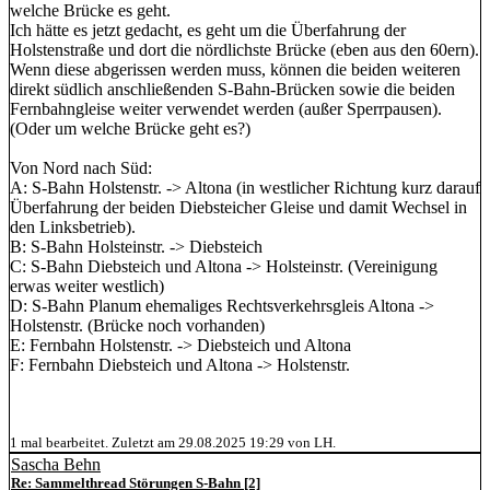
welche Brücke es geht.
Ich hätte es jetzt gedacht, es geht um die Überfahrung der
Holstenstraße und dort die nördlichste Brücke (eben aus den 60ern).
Wenn diese abgerissen werden muss, können die beiden weiteren
direkt südlich anschließenden S-Bahn-Brücken sowie die beiden
Fernbahngleise weiter verwendet werden (außer Sperrpausen).
(Oder um welche Brücke geht es?)
Von Nord nach Süd:
A: S-Bahn Holstenstr. -> Altona (in westlicher Richtung kurz darauf
Überfahrung der beiden Diebsteicher Gleise und damit Wechsel in
den Linksbetrieb).
B: S-Bahn Holsteinstr. -> Diebsteich
C: S-Bahn Diebsteich und Altona -> Holsteinstr. (Vereinigung
erwas weiter westlich)
D: S-Bahn Planum ehemaliges Rechtsverkehrsgleis Altona ->
Holstenstr. (Brücke noch vorhanden)
E: Fernbahn Holstenstr. -> Diebsteich und Altona
F: Fernbahn Diebsteich und Altona -> Holstenstr.
1 mal bearbeitet. Zuletzt am 29.08.2025 19:29 von LH.
Sascha Behn
Re: Sammelthread Störungen S-Bahn [2]