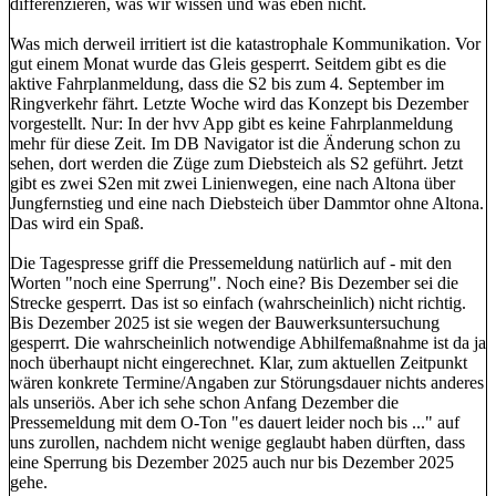
differenzieren, was wir wissen und was eben nicht.
Was mich derweil irritiert ist die katastrophale Kommunikation. Vor
gut einem Monat wurde das Gleis gesperrt. Seitdem gibt es die
aktive Fahrplanmeldung, dass die S2 bis zum 4. September im
Ringverkehr fährt. Letzte Woche wird das Konzept bis Dezember
vorgestellt. Nur: In der hvv App gibt es keine Fahrplanmeldung
mehr für diese Zeit. Im DB Navigator ist die Änderung schon zu
sehen, dort werden die Züge zum Diebsteich als S2 geführt. Jetzt
gibt es zwei S2en mit zwei Linienwegen, eine nach Altona über
Jungfernstieg und eine nach Diebsteich über Dammtor ohne Altona.
Das wird ein Spaß.
Die Tagespresse griff die Pressemeldung natürlich auf - mit den
Worten "noch eine Sperrung". Noch eine? Bis Dezember sei die
Strecke gesperrt. Das ist so einfach (wahrscheinlich) nicht richtig.
Bis Dezember 2025 ist sie wegen der Bauwerksuntersuchung
gesperrt. Die wahrscheinlich notwendige Abhilfemaßnahme ist da ja
noch überhaupt nicht eingerechnet. Klar, zum aktuellen Zeitpunkt
wären konkrete Termine/Angaben zur Störungsdauer nichts anderes
als unseriös. Aber ich sehe schon Anfang Dezember die
Pressemeldung mit dem O-Ton "es dauert leider noch bis ..." auf
uns zurollen, nachdem nicht wenige geglaubt haben dürften, dass
eine Sperrung bis Dezember 2025 auch nur bis Dezember 2025
gehe.