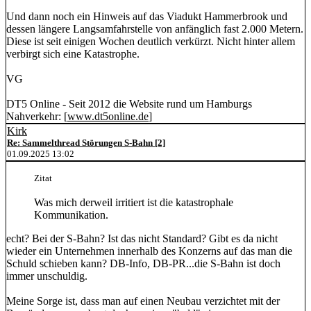
Und dann noch ein Hinweis auf das Viadukt Hammerbrook und
dessen längere Langsamfahrstelle von anfänglich fast 2.000 Metern.
Diese ist seit einigen Wochen deutlich verkürzt. Nicht hinter allem
verbirgt sich eine Katastrophe.
VG
DT5 Online - Seit 2012 die Website rund um Hamburgs
Nahverkehr: [
www.dt5online.de
]
Kirk
Re: Sammelthread Störungen S-Bahn [2]
01.09.2025 13:02
Zitat
Was mich derweil irritiert ist die katastrophale
Kommunikation.
echt? Bei der S-Bahn? Ist das nicht Standard? Gibt es da nicht
wieder ein Unternehmen innerhalb des Konzerns auf das man die
Schuld schieben kann? DB-Info, DB-PR...die S-Bahn ist doch
immer unschuldig.
Meine Sorge ist, dass man auf einen Neubau verzichtet mit der