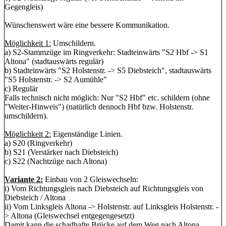
Gegengleis)
Wünschenswert wäre eine bessere Kommunikation.
Möglichkeit 1:
Umschildern.
a) S2-Stammzüge im Ringverkehr: Stadteinwärts "S2 Hbf -> S1
Altona" (stadtauswärts regulär)
b) Stadteinwärts "S2 Holstenstr. -> S5 Diebsteich", stadtauswärts
"S5 Holstenstr. -> S2 Aumühle"
c) Regulär
Falls technisch nicht möglich: Nur "S2 Hbf" etc. schildern (ohne
"Weiter-Hinweis") (natürlich dennoch Hbf bzw. Holstenstr.
umschildern).
Möglichkeit 2:
Eigenständige Linien.
a) S20 (Ringverkehr)
b) S21 (Verstärker nach Diebsteich)
c) S22 (Nachtzüge nach Altona)
Variante 2:
Einbau von 2 Gleiswechseln:
i) Vom Richtungsgleis nach Diebsteich auf Richtungsgleis von
Diebsteich / Altona
ii) Vom Linksgleis Altona -> Holstenstr. auf Linksgleis Holstenstr. -
> Altona (Gleiswechsel entgegengesetzt)
Damit kann die schadhafte Brücke auf dem Weg nach Altona