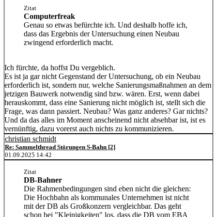
Zitat
Computerfreak
Genau so etwas befürchte ich. Und deshalb hoffe ich,
dass das Ergebnis der Untersuchung einen Neubau
zwingend erforderlich macht.
Ich fürchte, da hoffst Du vergeblich.
Es ist ja gar nicht Gegenstand der Untersuchung, ob ein Neubau
erforderlich ist, sondern nur, welche Sanierungsmaßnahmen an dem
jetzigen Bauwerk notwendig sind bzw. wären. Erst, wenn dabei
herauskommt, dass eine Sanierung nicht möglich ist, stellt sich die
Frage, was dann passiert. Neubau? Was ganz anderes? Gar nichts?
Und da das alles im Moment anscheinend nicht absehbar ist, ist es
vernünftig, dazu vorerst auch nichts zu kommunizieren.
christian schmidt
Re: Sammelthread Störungen S-Bahn [2]
01.09.2025 14:42
Zitat
DB-Bahner
Die Rahmenbedingungen sind eben nicht die gleichen:
Die Hochbahn als kommunales Unternehmen ist nicht
mit der DB als Großkonzern vergleichbar. Das geht
schon bei "Kleinigkeiten" los, dass die DB vom EBA