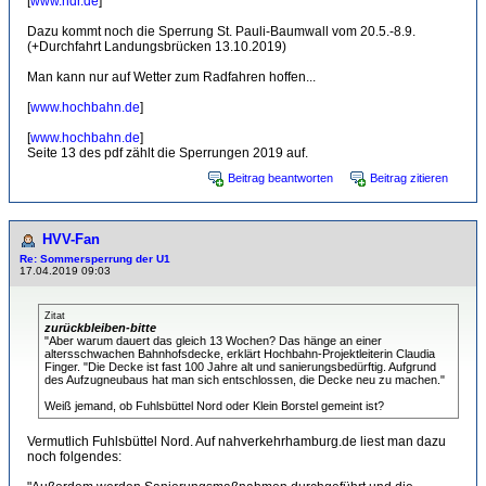
[
www.ndr.de
]
Dazu kommt noch die Sperrung St. Pauli-Baumwall vom 20.5.-8.9.
(+Durchfahrt Landungsbrücken 13.10.2019)
Man kann nur auf Wetter zum Radfahren hoffen...
[
www.hochbahn.de
]
[
www.hochbahn.de
]
Seite 13 des pdf zählt die Sperrungen 2019 auf.
Beitrag beantworten
Beitrag zitieren
HVV-Fan
Re: Sommersperrung der U1
17.04.2019 09:03
Zitat
zurückbleiben-bitte
"Aber warum dauert das gleich 13 Wochen? Das hänge an einer
altersschwachen Bahnhofsdecke, erklärt Hochbahn-Projektleiterin Claudia
Finger. "Die Decke ist fast 100 Jahre alt und sanierungsbedürftig. Aufgrund
des Aufzugneubaus hat man sich entschlossen, die Decke neu zu machen."
Weiß jemand, ob Fuhlsbüttel Nord oder Klein Borstel gemeint ist?
Vermutlich Fuhlsbüttel Nord. Auf nahverkehrhamburg.de liest man dazu
noch folgendes: