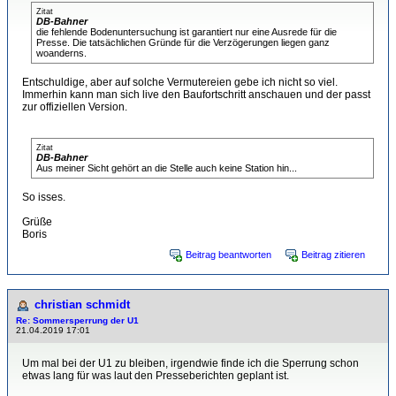
Zitat
DB-Bahner
die fehlende Bodenuntersuchung ist garantiert nur eine Ausrede für die
Presse. Die tatsächlichen Gründe für die Verzögerungen liegen ganz
woanderns.
Entschuldige, aber auf solche Vermutereien gebe ich nicht so viel.
Immerhin kann man sich live den Baufortschritt anschauen und der passt
zur offiziellen Version.
Zitat
DB-Bahner
Aus meiner Sicht gehört an die Stelle auch keine Station hin...
So isses.
Grüße
Boris
Beitrag beantworten
Beitrag zitieren
christian schmidt
Re: Sommersperrung der U1
21.04.2019 17:01
Um mal bei der U1 zu bleiben, irgendwie finde ich die Sperrung schon
etwas lang für was laut den Presseberichten geplant ist.