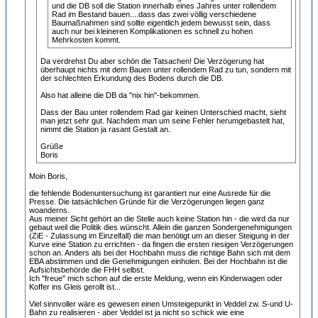
und die DB soll die Station innerhalb eines Jahres unter rollendem
Rad im Bestand bauen....dass das zwei völlig verschiedene
Baumaßnahmen sind sollte eigentlich jedem bewusst sein, dass
auch nur bei kleineren Komplikationen es schnell zu hohen
Mehrkosten kommt.
Da verdrehst Du aber schön die Tatsachen! Die Verzögerung hat
überhaupt nichts mit dem Bauen unter rollendem Rad zu tun, sondern mit
der schlechten Erkundung des Bodens durch die DB.
Also hat alleine die DB da "nix hin"-bekommen.
Dass der Bau unter rollendem Rad gar keinen Unterschied macht, sieht
man jetzt sehr gut. Nachdem man um seine Fehler herumgebastelt hat,
nimmt die Station ja rasant Gestalt an.
Grüße
Boris
Moin Boris,
die fehlende Bodenuntersuchung ist garantiert nur eine Ausrede für die
Presse. Die tatsächlichen Gründe für die Verzögerungen liegen ganz
woanderns.
Aus meiner Sicht gehört an die Stelle auch keine Station hin - die wird da nur
gebaut weil die Politik dies wünscht. Allein die ganzen Sondergenehmigungen
(ZiE - Zulassung im Einzelfall) die man benötigt um an dieser Steigung in der
Kurve eine Station zu errichten - da fingen die ersten riesigen Verzögerungen
schon an. Anders als bei der Hochbahn muss die richtige Bahn sich mit dem
EBA abstimmen und die Genehmigungen einholen. Bei der Hochbahn ist die
Aufsichtsbehörde die FHH selbst.
Ich "freue" mich schon auf die erste Meldung, wenn ein Kinderwagen oder
Koffer ins Gleis gerollt ist...
Viel sinnvoller wäre es gewesen einen Umsteigepunkt in Veddel zw. S-und U-
Bahn zu realisieren - aber Veddel ist ja nicht so schick wie eine