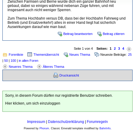
Zwischen Farmsen und Berne wurde dich ein ganzer Bahnhof neu
gebaut, dabei so einiges während nebenan Züge fuhren, und mit
insgesamt auch nicht weniger Sperren.
Zum Thema Hochbahn versus DB, dass bei der Hochbahn Fahrweg und
Betrieb (und Ersatzverkehr!) alles in einer Hand liegt hat sicherlich
Auswirkungen darauf wie man baut.
Beitrag beantworten
Beitrag zitieren
Seite 1 von 4
Seiten:
1
2
3
4
Forenliste
Themenübersicht
Neues Thema
Neueste Beiträge:
25
|
50
|
100
|
in allen Foren
Neueres Thema
Älteres Thema
Druckansicht
Sorry, in diesem Forum dürfen nur registrierte Benutzer schreiben.
Hier klicken, um sich einzuloggen
Impressum
|
Datenschutzerklärung
|
Forumregeln
Powered by
Phorum
. Classic Emerald template modified by
BahnInfo
.