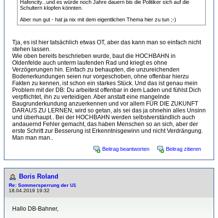
Hafencity...und es würde noch Jahre dauern bis die Politiker sich auf die
Schultern klopfen könnten.
Aber nun gut - hat ja nix mit dem eigentlichen Thema hier zu tun ;-)
Tja, es ist hier tatsächlich etwas OT, aber das kann man so einfach nicht
stehen lassen.
Wie oben bereits beschrieben wurde, baut die HOCHBAHN in
Oldenfelde auch unterm laufenden Rad und kriegt es ohne
Verzögerungen hin. Einfach zu behaupten, die unzureichenden
Bodenerkundungen seien nur vorgeschoben, ohne offenbar hierzu
Fakten zu kennen, ist schon ein starkes Stück. Und das ist genau mein
Problem mit der DB: Du arbeitest offenbar in dem Laden und fühlst Dich
verpflichtet, ihn zu verteidigen. Aber anstatt eine mangelnde
Baugrunderkundung anzuerkennen und vor allem FÜR DIE ZUKUNFT
DARAUS ZU LERNEN, wird so getan, als sei das ja ohnehin alles Unsinn
und überhaupt.. Bei der HOCHBAHN werden selbstverständlich auch
andauernd Fehler gemacht, das haben Menschen so an sich, aber der
erste Schritt zur Besserung ist Erkenntnisgewinn und nicht Verdrängung.
Man man man..
Beitrag beantworten
Beitrag zitieren
Boris Roland
Re: Sommersperrung der U1
18.04.2019 19:32
Hallo DB-Bahner,