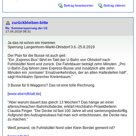
Beitrag beantworten
Beitrag zitieren
zurückbleiben-bitte
Re: Sommersperrung der U1
17.04.2019 08:31
Ja das ist schon ein Hammer.
Sperrung Langenhorn-Markt-Ohlsdorf 3.6.-25.8.2019
Der Plan für die Busse ist auch geil:
"Ein „Express-Bus“ fährt im Takt der U-Bahn von Ohlsdorf nach
Fuhlsbüttel Nord und zurück. Die Fahrtdauer beträgt zehn Minuten. „Pro
U-Bahn-Zug fahren zwei Express-Busse und zusätzlich alle zehn
Minuten ein ,normaler‘ Ersatzverkehrsbus, der an allen Haltestellen hält“,
sagt Hochbahn-Sprecher Kreienbaum."
3 Busse für 8 Waggons? Das ist eine tolle Rechnung.
[
www.abendblatt.de
]
"Aber warum dauert das gleich 13 Wochen? Das hänge an einer
altersschwachen Bahnhofsdecke, erklärt Hochbahn-Projektleiterin
Claudia Finger. "Die Decke ist fast 100 Jahre alt und sanierungsbedürftig.
Aufgrund des Aufzugneubaus hat man sich entschlossen, die Decke neu
zu machen."
Weiß jemand, ob Fuhlsbüttel Nord oder Klein Borstel gemeint ist?