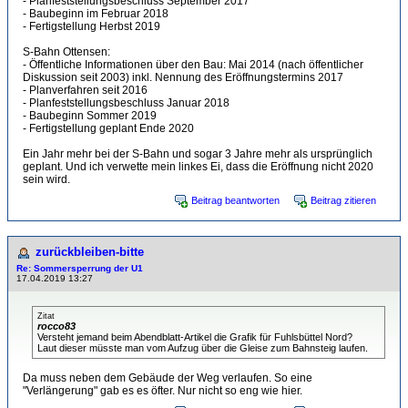
- Planfeststellungsbeschluss September 2017
- Baubeginn im Februar 2018
- Fertigstellung Herbst 2019
S-Bahn Ottensen:
- Öffentliche Informationen über den Bau: Mai 2014 (nach öffentlicher
Diskussion seit 2003) inkl. Nennung des Eröffnungstermins 2017
- Planverfahren seit 2016
- Planfeststellungsbeschluss Januar 2018
- Baubeginn Sommer 2019
- Fertigstellung geplant Ende 2020
Ein Jahr mehr bei der S-Bahn und sogar 3 Jahre mehr als ursprünglich
geplant. Und ich verwette mein linkes Ei, dass die Eröffnung nicht 2020
sein wird.
Beitrag beantworten
Beitrag zitieren
zurückbleiben-bitte
Re: Sommersperrung der U1
17.04.2019 13:27
Zitat
rocco83
Versteht jemand beim Abendblatt-Artikel die Grafik für Fuhlsbüttel Nord?
Laut dieser müsste man vom Aufzug über die Gleise zum Bahnsteig laufen.
Da muss neben dem Gebäude der Weg verlaufen. So eine
"Verlängerung" gab es es öfter. Nur nicht so eng wie hier.