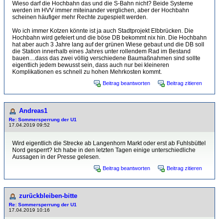
Wieso darf die Hochbahn das und die S-Bahn nicht? Beide Systeme
werden im HVV immer miteinander verglichen, aber der Hochbahn
scheinen häufiger mehr Rechte zugespielt werden.
Wo ich immer Kotzen könnte ist ja auch Stadtprojekt Elbbrücken. Die
Hochbahn wird gefeiert und die böse DB bekommt nix hin. Die Hochbahn
hat aber auch 3 Jahre lang auf der grünen Wiese gebaut und die DB soll
die Station innerhalb eines Jahres unter rollendem Rad im Bestand
bauen....dass das zwei völlig verschiedene Baumaßnahmen sind sollte
eigentlich jedem bewusst sein, dass auch nur bei kleineren
Komplikationen es schnell zu hohen Mehrkosten kommt.
Beitrag beantworten
Beitrag zitieren
Andreas1
Re: Sommersperrung der U1
17.04.2019 09:52
Wird eigentlich die Strecke ab Langenhorn Markt oder erst ab Fuhlsbüttel
Nord gesperrt? Ich habe in den letzten Tagen einige unterschiedliche
Aussagen in der Presse gelesen.
Beitrag beantworten
Beitrag zitieren
zurückbleiben-bitte
Re: Sommersperrung der U1
17.04.2019 10:16