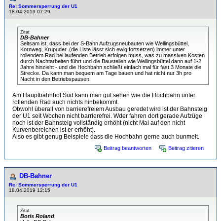
Re: Sommersperrung der U1
18.04.2019 07:29
Zitat
DB-Bahner
Seltsam ist, dass bei der S-Bahn Aufzugsneubauten wie Wellingsbüttel,
Kornweg, Krupuder..(die Liste lässt sich ewig fortsetzen) immer unter
rollendem Rad bei laufenden Betrieb erfolgen muss, was zu massiven Kosten
durch Nachtarbeiten führt und die Baustellen wie Wellingsbüttel dann auf 1-2
Jahre hinzieht - und die Hochbahn schließt einfach mal für fast 3 Monate die
Strecke. Da kann man bequem am Tage bauen und hat nicht nur 3h pro
Nacht in den Betriebspausen.
Am Hauptbahnhof Süd kann man gut sehen wie die Hochbahn unter
rollenden Rad auch nichts hinbekommt.
Obwohl überall von barrierefreiem Ausbau geredet wird ist der Bahnsteig
der U1 seit Wochen nicht barrierefrei. Wder fahren dort gerade Aufzüge
noch ist der Bahnsteig vollständig erhöht (nicht Mal auf den nicht
Kurvenbereichen ist er erhöht).
Also es gibt genug Beispiele dass die Hochbahn gerne auch bunmelt.
Beitrag beantworten
Beitrag zitieren
DB-Bahner
Re: Sommersperrung der U1
18.04.2019 12:15
Zitat
Boris Roland