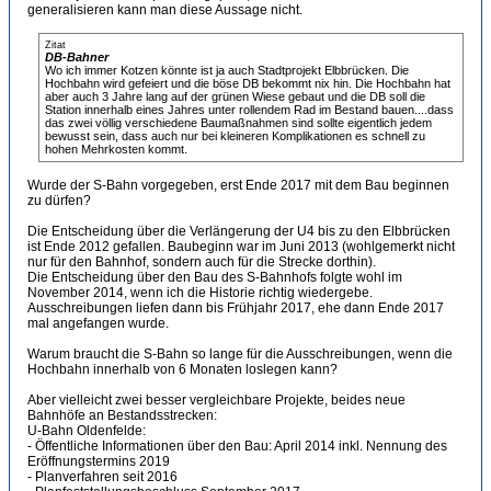
generalisieren kann man diese Aussage nicht.
Zitat
DB-Bahner
Wo ich immer Kotzen könnte ist ja auch Stadtprojekt Elbbrücken. Die
Hochbahn wird gefeiert und die böse DB bekommt nix hin. Die Hochbahn hat
aber auch 3 Jahre lang auf der grünen Wiese gebaut und die DB soll die
Station innerhalb eines Jahres unter rollendem Rad im Bestand bauen....dass
das zwei völlig verschiedene Baumaßnahmen sind sollte eigentlich jedem
bewusst sein, dass auch nur bei kleineren Komplikationen es schnell zu
hohen Mehrkosten kommt.
Wurde der S-Bahn vorgegeben, erst Ende 2017 mit dem Bau beginnen
zu dürfen?
Die Entscheidung über die Verlängerung der U4 bis zu den Elbbrücken
ist Ende 2012 gefallen. Baubeginn war im Juni 2013 (wohlgemerkt nicht
nur für den Bahnhof, sondern auch für die Strecke dorthin).
Die Entscheidung über den Bau des S-Bahnhofs folgte wohl im
November 2014, wenn ich die Historie richtig wiedergebe.
Ausschreibungen liefen dann bis Frühjahr 2017, ehe dann Ende 2017
mal angefangen wurde.
Warum braucht die S-Bahn so lange für die Ausschreibungen, wenn die
Hochbahn innerhalb von 6 Monaten loslegen kann?
Aber vielleicht zwei besser vergleichbare Projekte, beides neue
Bahnhöfe an Bestandsstrecken:
U-Bahn Oldenfelde:
- Öffentliche Informationen über den Bau: April 2014 inkl. Nennung des
Eröffnungstermins 2019
- Planverfahren seit 2016