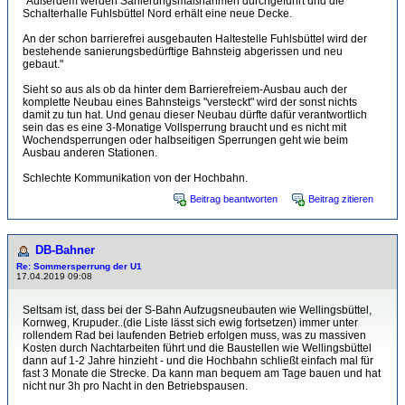
"Außerdem werden Sanierungsmaßnahmen durchgeführt und die
Schalterhalle Fuhlsbüttel Nord erhält eine neue Decke.
An der schon barrierefrei ausgebauten Haltestelle Fuhlsbüttel wird der
bestehende sanierungsbedürftige Bahnsteig abgerissen und neu
gebaut."
Sieht so aus als ob da hinter dem Barrierefreiem-Ausbau auch der
komplette Neubau eines Bahnsteigs "versteckt" wird der sonst nichts
damit zu tun hat. Und genau dieser Neubau dürfte dafür verantwortlich
sein das es eine 3-Monatige Vollsperrung braucht und es nicht mit
Wochendsperrungen oder halbseitigen Sperrungen geht wie beim
Ausbau anderen Stationen.
Schlechte Kommunikation von der Hochbahn.
Beitrag beantworten
Beitrag zitieren
DB-Bahner
Re: Sommersperrung der U1
17.04.2019 09:08
Seltsam ist, dass bei der S-Bahn Aufzugsneubauten wie Wellingsbüttel,
Kornweg, Krupuder..(die Liste lässt sich ewig fortsetzen) immer unter
rollendem Rad bei laufenden Betrieb erfolgen muss, was zu massiven
Kosten durch Nachtarbeiten führt und die Baustellen wie Wellingsbüttel
dann auf 1-2 Jahre hinzieht - und die Hochbahn schließt einfach mal für
fast 3 Monate die Strecke. Da kann man bequem am Tage bauen und hat
nicht nur 3h pro Nacht in den Betriebspausen.