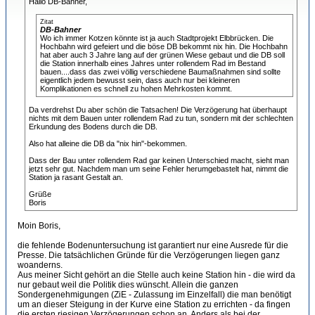
Hallo DB-Bahner,
Zitat
DB-Bahner
Wo ich immer Kotzen könnte ist ja auch Stadtprojekt Elbbrücken. Die
Hochbahn wird gefeiert und die böse DB bekommt nix hin. Die Hochbahn
hat aber auch 3 Jahre lang auf der grünen Wiese gebaut und die DB soll
die Station innerhalb eines Jahres unter rollendem Rad im Bestand
bauen....dass das zwei völlig verschiedene Baumaßnahmen sind sollte
eigentlich jedem bewusst sein, dass auch nur bei kleineren
Komplikationen es schnell zu hohen Mehrkosten kommt.
Da verdrehst Du aber schön die Tatsachen! Die Verzögerung hat überhaupt
nichts mit dem Bauen unter rollendem Rad zu tun, sondern mit der schlechten
Erkundung des Bodens durch die DB.
Also hat alleine die DB da "nix hin"-bekommen.
Dass der Bau unter rollendem Rad gar keinen Unterschied macht, sieht man
jetzt sehr gut. Nachdem man um seine Fehler herumgebastelt hat, nimmt die
Station ja rasant Gestalt an.
Grüße
Boris
Moin Boris,
die fehlende Bodenuntersuchung ist garantiert nur eine Ausrede für die
Presse. Die tatsächlichen Gründe für die Verzögerungen liegen ganz
woanderns.
Aus meiner Sicht gehört an die Stelle auch keine Station hin - die wird da
nur gebaut weil die Politik dies wünscht. Allein die ganzen
Sondergenehmigungen (ZiE - Zulassung im Einzelfall) die man benötigt
um an dieser Steigung in der Kurve eine Station zu errichten - da fingen
die ersten riesigen Verzögerungen schon an. Anders als bei der