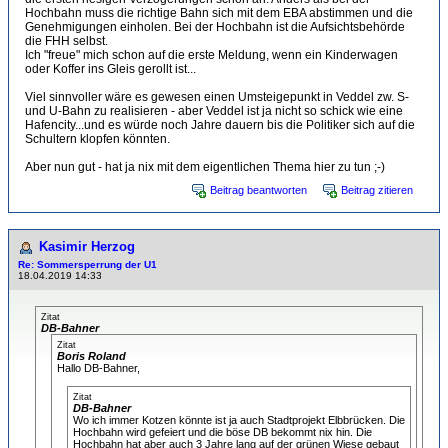
Hochbahn muss die richtige Bahn sich mit dem EBA abstimmen und die
Genehmigungen einholen. Bei der Hochbahn ist die Aufsichtsbehörde
die FHH selbst.
Ich "freue" mich schon auf die erste Meldung, wenn ein Kinderwagen
oder Koffer ins Gleis gerollt ist...
Viel sinnvoller wäre es gewesen einen Umsteigepunkt in Veddel zw. S-
und U-Bahn zu realisieren - aber Veddel ist ja nicht so schick wie eine
Hafencity...und es würde noch Jahre dauern bis die Politiker sich auf die
Schultern klopfen könnten.
Aber nun gut - hat ja nix mit dem eigentlichen Thema hier zu tun ;-)
Beitrag beantworten
Beitrag zitieren
Kasimir Herzog
Re: Sommersperrung der U1
18.04.2019 14:33
Zitat
DB-Bahner
Zitat
Boris Roland
Hallo DB-Bahner,
Zitat
DB-Bahner
Wo ich immer Kotzen könnte ist ja auch Stadtprojekt Elbbrücken. Die
Hochbahn wird gefeiert und die böse DB bekommt nix hin. Die
Hochbahn hat aber auch 3 Jahre lang auf der grünen Wiese gebaut