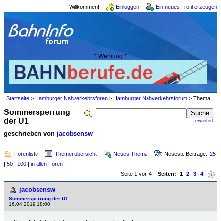
Willkommen!
Einloggen
Ein neues Profil erzeugen
* Werbung *
Startseite
>
Hamburger Nahverkehrsforen
>
Hamburger Nahverkehrsforum
> Thema
Sommersperrung
der U1
erweitert
geschrieben von
jacobsensw
Forenliste
Themenübersicht
Neues Thema
Neueste Beiträge:
25
|
50
|
100
|
in allen Foren
Seite 1 von 4
Seiten:
1
2
3
4
jacobsensw
Sommersperrung der U1
16.04.2019 18:00