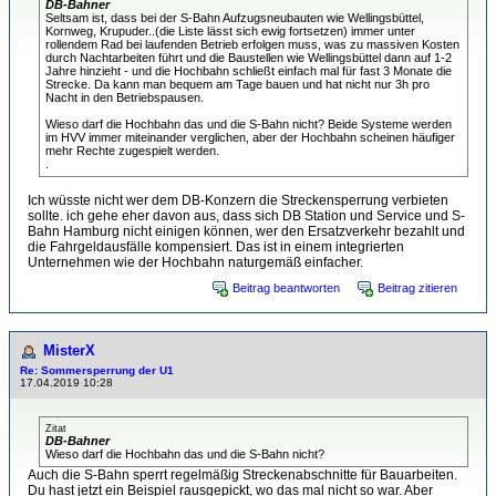
DB-Bahner
Seltsam ist, dass bei der S-Bahn Aufzugsneubauten wie Wellingsbüttel,
Kornweg, Krupuder..(die Liste lässt sich ewig fortsetzen) immer unter
rollendem Rad bei laufenden Betrieb erfolgen muss, was zu massiven Kosten
durch Nachtarbeiten führt und die Baustellen wie Wellingsbüttel dann auf 1-2
Jahre hinzieht - und die Hochbahn schließt einfach mal für fast 3 Monate die
Strecke. Da kann man bequem am Tage bauen und hat nicht nur 3h pro
Nacht in den Betriebspausen.
Wieso darf die Hochbahn das und die S-Bahn nicht? Beide Systeme werden
im HVV immer miteinander verglichen, aber der Hochbahn scheinen häufiger
mehr Rechte zugespielt werden.
.
Ich wüsste nicht wer dem DB-Konzern die Streckensperrung verbieten
sollte. ich gehe eher davon aus, dass sich DB Station und Service und S-
Bahn Hamburg nicht einigen können, wer den Ersatzverkehr bezahlt und
die Fahrgeldausfälle kompensiert. Das ist in einem integrierten
Unternehmen wie der Hochbahn naturgemäß einfacher.
Beitrag beantworten
Beitrag zitieren
MisterX
Re: Sommersperrung der U1
17.04.2019 10:28
Zitat
DB-Bahner
Wieso darf die Hochbahn das und die S-Bahn nicht?
Auch die S-Bahn sperrt regelmäßig Streckenabschnitte für Bauarbeiten.
Du hast jetzt ein Beispiel rausgepickt, wo das mal nicht so war. Aber