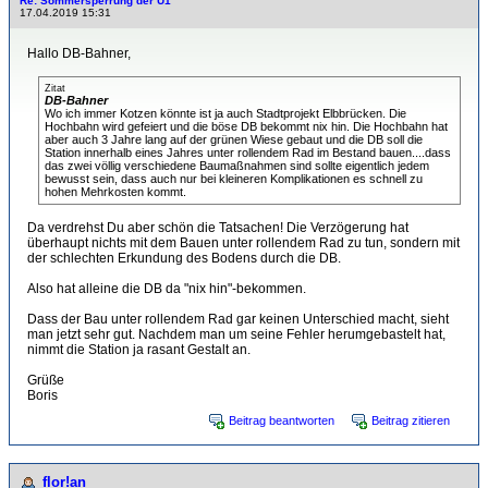
Re: Sommersperrung der U1
17.04.2019 15:31
Hallo DB-Bahner,
Zitat
DB-Bahner
Wo ich immer Kotzen könnte ist ja auch Stadtprojekt Elbbrücken. Die
Hochbahn wird gefeiert und die böse DB bekommt nix hin. Die Hochbahn hat
aber auch 3 Jahre lang auf der grünen Wiese gebaut und die DB soll die
Station innerhalb eines Jahres unter rollendem Rad im Bestand bauen....dass
das zwei völlig verschiedene Baumaßnahmen sind sollte eigentlich jedem
bewusst sein, dass auch nur bei kleineren Komplikationen es schnell zu
hohen Mehrkosten kommt.
Da verdrehst Du aber schön die Tatsachen! Die Verzögerung hat
überhaupt nichts mit dem Bauen unter rollendem Rad zu tun, sondern mit
der schlechten Erkundung des Bodens durch die DB.
Also hat alleine die DB da "nix hin"-bekommen.
Dass der Bau unter rollendem Rad gar keinen Unterschied macht, sieht
man jetzt sehr gut. Nachdem man um seine Fehler herumgebastelt hat,
nimmt die Station ja rasant Gestalt an.
Grüße
Boris
Beitrag beantworten
Beitrag zitieren
flor!an