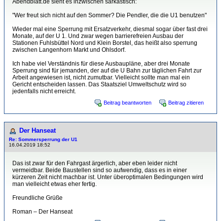
Abendblatt.de sieht es inzwischen sarkastisch:
"Wer freut sich nicht auf den Sommer? Die Pendler, die die U1 benutzen"
Wieder mal eine Sperrung mit Ersatzverkehr, diesmal sogar über fast drei
Monate, auf der U 1. Und zwar wegen barrierefreien Ausbau der
Stationen Fuhlsbüttel Nord und Klein Borstel, das heißt also sperrung
zwischen Langenhorn Markt und Ohlsdorf.
Ich habe viel Verständnis für diese Ausbaupläne, aber drei Monate
Sperrung sind für jemanden, der auf die U Bahn zur täglichen Fahrt zur
Arbeit angewiesen ist, nicht zumutbar. Vielleicht sollte man mal ein
Gericht entscheiden lassen. Das Staatsziel Umweltschutz wird so
jedenfalls nicht erreicht.
Beitrag beantworten
Beitrag zitieren
Der Hanseat
Re: Sommersperrung der U1
16.04.2019 18:52
Das ist zwar für den Fahrgast ärgerlich, aber eben leider nicht
vermeidbar. Beide Baustellen sind so aufwendig, dass es in einer
kürzeren Zeit nicht machbar ist. Unter überoptimalen Bedingungen wird
man vielleicht etwas eher fertig.
Freundliche Grüße
Roman – Der Hanseat