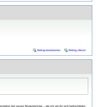
Beitrag beantworten
Beitrag zitieren
ulation der neuen Bogenbrücke – die ich als für sich betrachtetes