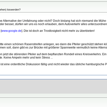
stehen) loswerden?
che Alternative der Umfahrung oder nicht? Doch bislang hat sich niemand die Müh
 oder besser, dürfen wir uns es noch erlauben, dem Autoverkehr alles unterzuordne
 [
www.google.de
]. Die ist doch an Trostlosigkeit nicht mehr zu überbieten!
itte einen schönen Rasenstreifen anlegen, wo dann die Pfeiler geschützt stehen k
en soll, dann gibt es zur Brücke mit größerer Spannweite vermutlich keine Alterna
en jetzt die störenden Pfeiler auf dem bepflanzten Rondell eines Kreisverkehrs. Ei
e. Keine Ampeln mehr und kein Stress ...
e ist eine ordentliche Diskussion fällig und nicht wieder das übliche hamburgische