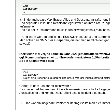
Zitat
DB-Bahner
...
Ich finde auch, dass Max-Brauer-Allee und Stresemannstraße* endli
Und seperate Links- und Rechtsabbiegerstrefen an ihren Kreuzungen
aufzuweiten!
Und die frei Durchfahrthöhe muss jederzeit wenigstens 4,50m, bess
*) Und wann werden endlich die EÜs zwischen Altona und Bahrenfeld
Man sollte den NMIV hier aussperren, die nehmen nämlich den ganz
sowas!?!
Stellt euch mal vor, es käme im Jahr 2020 jemand auf die wahnwi
ggf. Kommunalspuren einzuführen oder wenigstens 1,50m brei
So ein Spinner wäre das!
Zitat
DB-Bahner
Da ist eine Bogenbrücke derzeit das beste was der Ingenieurmarkt bieten
Genügt ja dem Lastenheft, nicht wahr?
Das Lastenheft haben dann Ober-Beamten-Apparatschicks freigegeben
Aus statischer und kommerzieller Sicht also alles richtig gemacht.
PS. Das war ein insgesamt ironischer Beitrag (sollte man hier immer