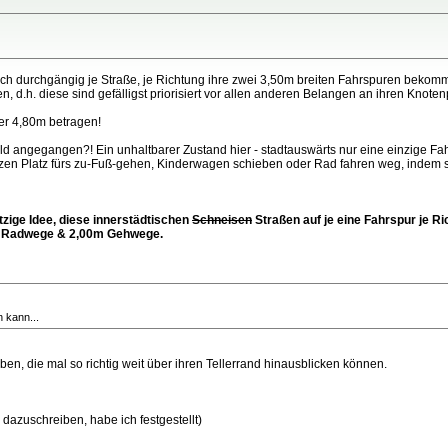
ch durchgängig je Straße, je Richtung ihre zwei 3,50m breiten Fahrspuren bekomm
, d.h. diese sind gefälligst priorisiert vor allen anderen Belangen an ihren Kno
er 4,80m betragen!
 angegangen?! Ein unhaltbarer Zustand hier - stadtauswärts nur eine einzige Fah
en Platz fürs zu-Fuß-gehen, Kinderwagen schieben oder Rad fahren weg, indem sie
tzige Idee, diese innerstädtischen
Schneisen
Straßen auf je eine Fahrspur je Ri
te Radwege & 2,00m Gehwege.
 kann...
, die mal so richtig weit über ihren Tellerrand hinausblicken können.
 dazuschreiben, habe ich festgestellt)