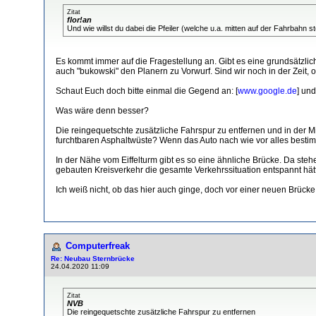
Zitat
flor!an
Und wie willst du dabei die Pfeiler (welche u.a. mitten auf der Fahrbahn 
Es kommt immer auf die Fragestellung an. Gibt es eine grundsätzli
auch "bukowski" den Planern zu Vorwurf. Sind wir noch in der Zeit,
Schaut Euch doch bitte einmal die Gegend an: [
www.google.de
] und
Was wäre denn besser?
Die reingequetschte zusätzliche Fahrspur zu entfernen und in der M
furchtbaren Asphaltwüste? Wenn das Auto nach wie vor alles bestimm
In der Nähe vom Eiffelturm gibt es so eine ähnliche Brücke. Da steh
gebauten Kreisverkehr die gesamte Verkehrssituation entspannt hätt
Ich weiß nicht, ob das hier auch ginge, doch vor einer neuen Brück
Computerfreak
Re: Neubau Sternbrücke
24.04.2020 11:09
Zitat
NVB
Die reingequetschte zusätzliche Fahrspur zu entfernen