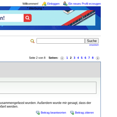
Willkommen!
Einloggen
Ein neues Profil erzeugen
* Werbung *
erweitert
Seite 2 von 8
Seiten:
1
2
3
4
5
6
7
8
er zusammengefasst wurden. Außerdem wurde mir gesagt, dass der
ößert werden.
Beitrag beantworten
Beitrag zitieren