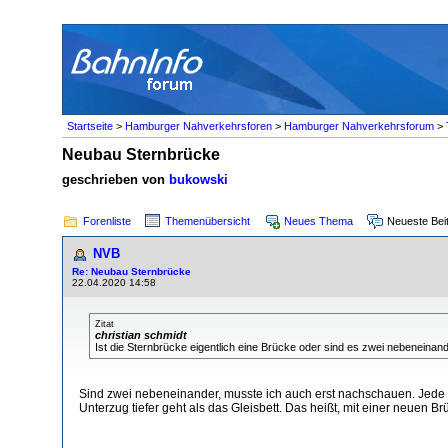
Startseite
>
Hamburger Nahverkehrsforen
>
Hamburger Nahverkehrsforum
>
Neubau Sternbrücke
geschrieben von
bukowski
Forenliste
Themenübersicht
Neues Thema
Neueste Bei
NVB
Re: Neubau Sternbrücke
22.04.2020 14:58
Zitat
christian schmidt
Ist die Sternbrücke eigentlich eine Brücke oder sind es zwei nebenein
Sind zwei nebeneinander, musste ich auch erst nachschauen. Jede B
Unterzug tiefer geht als das Gleisbett. Das heißt, mit einer neuen