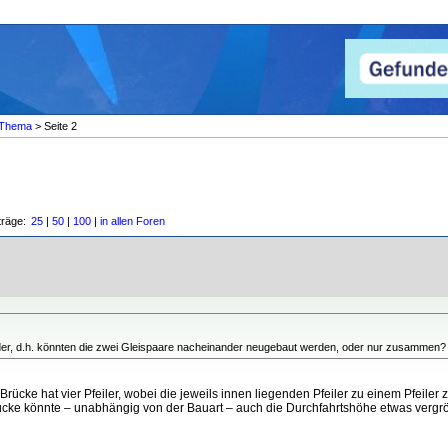
Thema
> Seite 2
träge:
25
|
50
|
100
|
in allen Foren
ander, d.h. könnten die zwei Gleispaare nacheinander neugebaut werden, oder nur zusammen?
rücke hat vier Pfeiler, wobei die jeweils innen liegenden Pfeiler zu einem Pfeil
 Brücke könnte – unabhängig von der Bauart – auch die Durchfahrtshöhe etwas vergr