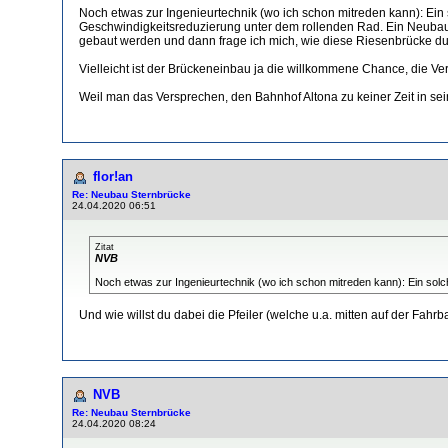
Noch etwas zur Ingenieurtechnik (wo ich schon mitreden kann): Ein 
Geschwindigkeitsreduzierung unter dem rollenden Rad. Ein Neubau is
gebaut werden und dann frage ich mich, wie diese Riesenbrücke du
Vielleicht ist der Brückeneinbau ja die willkommene Chance, die 
Weil man das Versprechen, den Bahnhof Altona zu keiner Zeit in sei
flor!an
Re: Neubau Sternbrücke
24.04.2020 06:51
Zitat
NVB
Noch etwas zur Ingenieurtechnik (wo ich schon mitreden kann): Ein solc
Und wie willst du dabei die Pfeiler (welche u.a. mitten auf der Fah
NVB
Re: Neubau Sternbrücke
24.04.2020 08:24