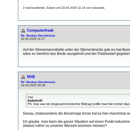
2 mal bearbeitet. Zuletzt am 23.04.2020 11:16 von bukowski.
Computerfreak
Re: Neubau Sternbrücke
23.04.2020 11:27
Auf der Stresemannstraße unter der Sternenbrücke gab es mal Bussp
wäre so ziemlich das Beste rausgeholt und der Platzbedarf gegeben,
NVB
Re: Neubau Sternbrücke
24.04.2020 00:38
Zitat
bukowski
PS. Das war ein insgesamt ironischer Beitrag (sollte man hier immer dazu
Genau, insbesondere die feinsinnige Ironie hat es hier manchmal s
Ich glaube, man kann die ganze Situation auf einen Punkt reduzieren
(etwas) näher zu unseren Wurzeln kommen müssen?