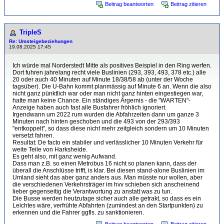
Beitrag beantworten
Beitrag zitieren
TripleS
Re: Umsteigebeziehungen
19.08.2025 17:45
Ich würde mal Norderstedt Mitte als positives Beispiel in den Ring werfen.
Dort fuhren jahrelang recht viele Buslinien (293, 393, 493, 378 etc.) alle
20 oder auch 40 Minuten auf Minute 18/38/58 ab (unter der Woche
tagsüber). Die U-Bahn kommt planmässig auf Minute 6 an. Wenn die also
nicht ganz pünktlich war oder man nicht ganz hinten eingestiegen war,
hatte man keine Chance. Ein ständiges Ärgernis - die "WARTEN"-
Anzeige haben auch fast alle Busfahrer fröhlich ignoriert.
Irgendwann um 2022 rum wurden die Abfahrzeiten dann um ganze 3
Minuten nach hinten geschoben und die 493 von der 293/393
"entkoppelt", so dass diese nicht mehr zeitgleich sondern um 10 Minuten
versetzt fahren.
Resultat: De facto ein stabiler und verlässlicher 10 Minuten Verkehr für
weite Teile von Harksheide.
Es geht also, mit ganz wenig Aufwand.
Dass man z.B. so einen Metrobus 16 nicht so planen kann, dass der
überall die Anschlüsse trifft, is klar. Bei diesen stand-alone Buslinien im
Umland sieht das aber ganz anders aus. Man müsste nur wollen, aber
die verschiedenen Verkehrsträger im hvv schieben sich anscheinend
lieber gegenseitig die Verantwortung zu anstatt was zu tun.
Die Busse werden heutzutage sicher auch alle getrakt, so dass es ein
Leichtes wäre, verfrühte Abfahrten (zumindest an den Startpunkten) zu
erkennen und die Fahrer ggfls. zu sanktionieren.