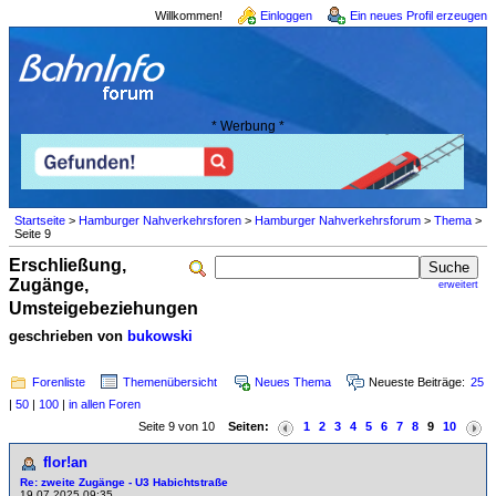
Willkommen!
Einloggen
Ein neues Profil erzeugen
* Werbung *
Startseite
>
Hamburger Nahverkehrsforen
>
Hamburger Nahverkehrsforum
>
Thema
>
Seite 9
Erschließung,
Zugänge,
erweitert
Umsteigebeziehungen
geschrieben von
bukowski
Forenliste
Themenübersicht
Neues Thema
Neueste Beiträge:
25
|
50
|
100
|
in allen Foren
Seite 9 von 10
Seiten:
1
2
3
4
5
6
7
8
9
10
flor!an
Re: zweite Zugänge - U3 Habichtstraße
19.07.2025 09:35