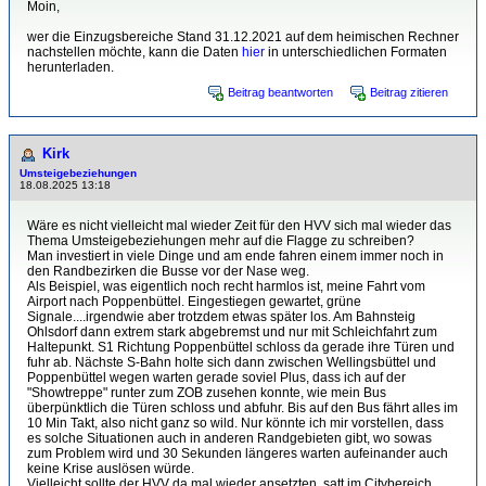
Moin,
wer die Einzugsbereiche Stand 31.12.2021 auf dem heimischen Rechner
nachstellen möchte, kann die Daten
hier
in unterschiedlichen Formaten
herunterladen.
Beitrag beantworten
Beitrag zitieren
Kirk
Umsteigebeziehungen
18.08.2025 13:18
Wäre es nicht vielleicht mal wieder Zeit für den HVV sich mal wieder das
Thema Umsteigebeziehungen mehr auf die Flagge zu schreiben?
Man investiert in viele Dinge und am ende fahren einem immer noch in
den Randbezirken die Busse vor der Nase weg.
Als Beispiel, was eigentlich noch recht harmlos ist, meine Fahrt vom
Airport nach Poppenbüttel. Eingestiegen gewartet, grüne
Signale....irgendwie aber trotzdem etwas später los. Am Bahnsteig
Ohlsdorf dann extrem stark abgebremst und nur mit Schleichfahrt zum
Haltepunkt. S1 Richtung Poppenbüttel schloss da gerade ihre Türen und
fuhr ab. Nächste S-Bahn holte sich dann zwischen Wellingsbüttel und
Poppenbüttel wegen warten gerade soviel Plus, dass ich auf der
"Showtreppe" runter zum ZOB zusehen konnte, wie mein Bus
überpünktlich die Türen schloss und abfuhr. Bis auf den Bus fährt alles im
10 Min Takt, also nicht ganz so wild. Nur könnte ich mir vorstellen, dass
es solche Situationen auch in anderen Randgebieten gibt, wo sowas
zum Problem wird und 30 Sekunden längeres warten aufeinander auch
keine Krise auslösen würde.
Vielleicht sollte der HVV da mal wieder ansetzten, satt im Citybereich