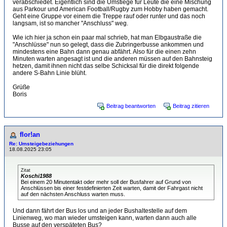
verabschiedet. Eigentlich sind die Umstiege für Leute die eine Mischung
aus Parkour und American Football/Rugby zum Hobby haben gemacht.
Geht eine Gruppe vor einem die Treppe rauf oder runter und das noch
langsam, ist so mancher "Anschluss" weg.
Wie ich hier ja schon ein paar mal schrieb, hat man Elbgaustraße die
"Anschlüsse" nun so gelegt, dass die Zubringerbusse ankommen und
mindestens eine Bahn dann genau abfährt. Also für die einen zehn
Minuten warten angesagt ist und die anderen müssen auf den Bahnsteig
hetzen, damit ihnen nicht das selbe Schicksal für die direkt folgende
andere S-Bahn Linie blüht.
Grüße
Boris
Beitrag beantworten
Beitrag zitieren
flor!an
Re: Umsteigebeziehungen
18.08.2025 23:05
Zitat
Koschi1988
Bei einem 20 Minutentakt oder mehr soll der Busfahrer auf Grund von
Anschlüssen bis einer festdefinierten Zeit warten, damit der Fahrgast nicht
auf den nächsten Anschluss warten muss.
Und dann fährt der Bus los und an jeder Bushaltestelle auf dem
Linienweg, wo man wieder umsteigen kann, warten dann auch alle
Busse auf den verspäteten Bus?