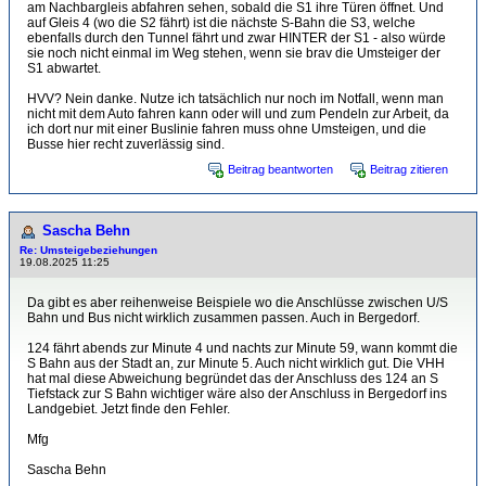
am Nachbargleis abfahren sehen, sobald die S1 ihre Türen öffnet. Und
auf Gleis 4 (wo die S2 fährt) ist die nächste S-Bahn die S3, welche
ebenfalls durch den Tunnel fährt und zwar HINTER der S1 - also würde
sie noch nicht einmal im Weg stehen, wenn sie brav die Umsteiger der
S1 abwartet.
HVV? Nein danke. Nutze ich tatsächlich nur noch im Notfall, wenn man
nicht mit dem Auto fahren kann oder will und zum Pendeln zur Arbeit, da
ich dort nur mit einer Buslinie fahren muss ohne Umsteigen, und die
Busse hier recht zuverlässig sind.
Beitrag beantworten
Beitrag zitieren
Sascha Behn
Re: Umsteigebeziehungen
19.08.2025 11:25
Da gibt es aber reihenweise Beispiele wo die Anschlüsse zwischen U/S
Bahn und Bus nicht wirklich zusammen passen. Auch in Bergedorf.
124 fährt abends zur Minute 4 und nachts zur Minute 59, wann kommt die
S Bahn aus der Stadt an, zur Minute 5. Auch nicht wirklich gut. Die VHH
hat mal diese Abweichung begründet das der Anschluss des 124 an S
Tiefstack zur S Bahn wichtiger wäre also der Anschluss in Bergedorf ins
Landgebiet. Jetzt finde den Fehler.
Mfg
Sascha Behn