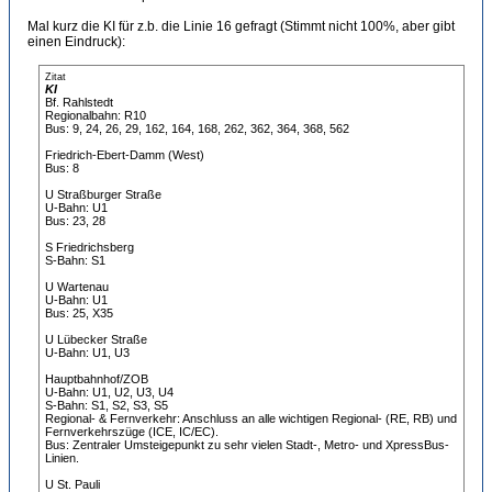
Mal kurz die KI für z.b. die Linie 16 gefragt (Stimmt nicht 100%, aber gibt
einen Eindruck):
Zitat
KI
Bf. Rahlstedt
Regionalbahn: R10
Bus: 9, 24, 26, 29, 162, 164, 168, 262, 362, 364, 368, 562
Friedrich-Ebert-Damm (West)
Bus: 8
U Straßburger Straße
U-Bahn: U1
Bus: 23, 28
S Friedrichsberg
S-Bahn: S1
U Wartenau
U-Bahn: U1
Bus: 25, X35
U Lübecker Straße
U-Bahn: U1, U3
Hauptbahnhof/ZOB
U-Bahn: U1, U2, U3, U4
S-Bahn: S1, S2, S3, S5
Regional- & Fernverkehr: Anschluss an alle wichtigen Regional- (RE, RB) und
Fernverkehrszüge (ICE, IC/EC).
Bus: Zentraler Umsteigepunkt zu sehr vielen Stadt-, Metro- und XpressBus-
Linien.
U St. Pauli