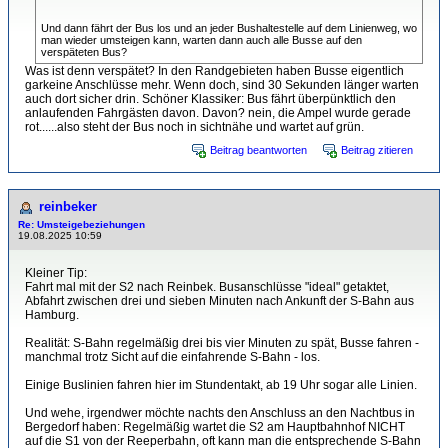
Und dann fährt der Bus los und an jeder Bushaltestelle auf dem Linienweg, wo
man wieder umsteigen kann, warten dann auch alle Busse auf den
verspäteten Bus?
Was ist denn verspätet? In den Randgebieten haben Busse eigentlich
garkeine Anschlüsse mehr. Wenn doch, sind 30 Sekunden länger warten
auch dort sicher drin. Schöner Klassiker: Bus fährt überpünktlich den
anlaufenden Fahrgästen davon. Davon? nein, die Ampel wurde gerade
rot......also steht der Bus noch in sichtnähe und wartet auf grün.
Beitrag beantworten
Beitrag zitieren
reinbeker
Re: Umsteigebeziehungen
19.08.2025 10:59
Kleiner Tip:
Fahrt mal mit der S2 nach Reinbek. Busanschlüsse "ideal" getaktet,
Abfahrt zwischen drei und sieben Minuten nach Ankunft der S-Bahn aus
Hamburg.
Realität: S-Bahn regelmäßig drei bis vier Minuten zu spät, Busse fahren -
manchmal trotz Sicht auf die einfahrende S-Bahn - los.
Einige Buslinien fahren hier im Stundentakt, ab 19 Uhr sogar alle Linien.
Und wehe, irgendwer möchte nachts den Anschluss an den Nachtbus in
Bergedorf haben: Regelmäßig wartet die S2 am Hauptbahnhof NICHT
auf die S1 von der Reeperbahn, oft kann man die entsprechende S-Bahn