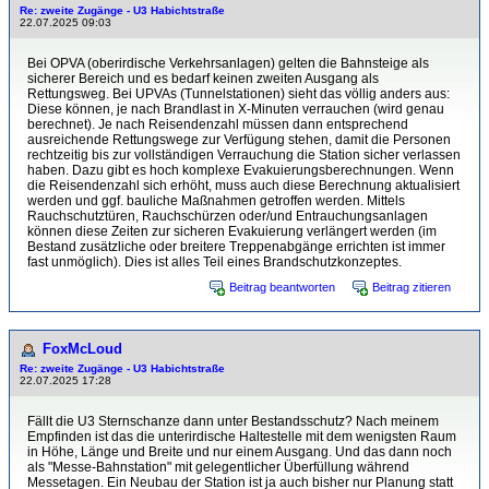
Re: zweite Zugänge - U3 Habichtstraße
22.07.2025 09:03
Bei OPVA (oberirdische Verkehrsanlagen) gelten die Bahnsteige als
sicherer Bereich und es bedarf keinen zweiten Ausgang als
Rettungsweg. Bei UPVAs (Tunnelstationen) sieht das völlig anders aus:
Diese können, je nach Brandlast in X-Minuten verrauchen (wird genau
berechnet). Je nach Reisendenzahl müssen dann entsprechend
ausreichende Rettungswege zur Verfügung stehen, damit die Personen
rechtzeitig bis zur vollständigen Verrauchung die Station sicher verlassen
haben. Dazu gibt es hoch komplexe Evakuierungsberechnungen. Wenn
die Reisendenzahl sich erhöht, muss auch diese Berechnung aktualisiert
werden und ggf. bauliche Maßnahmen getroffen werden. Mittels
Rauchschutztüren, Rauchschürzen oder/und Entrauchungsanlagen
können diese Zeiten zur sicheren Evakuierung verlängert werden (im
Bestand zusätzliche oder breitere Treppenabgänge errichten ist immer
fast unmöglich). Dies ist alles Teil eines Brandschutzkonzeptes.
Beitrag beantworten
Beitrag zitieren
FoxMcLoud
Re: zweite Zugänge - U3 Habichtstraße
22.07.2025 17:28
Fällt die U3 Sternschanze dann unter Bestandsschutz? Nach meinem
Empfinden ist das die unterirdische Haltestelle mit dem wenigsten Raum
in Höhe, Länge und Breite und nur einem Ausgang. Und das dann noch
als "Messe-Bahnstation" mit gelegentlicher Überfüllung während
Messetagen. Ein Neubau der Station ist ja auch bisher nur Planung statt