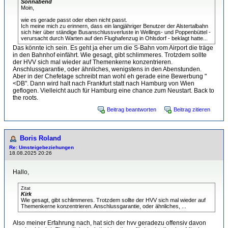
Sonnabend
Moin,
wie es gerade passt oder eben nicht passt.
Ich meine mich zu erinnern, dass ein langjähriger Benutzer der Alstertalbahn
sich hier über ständige Busanschlussverluste in Wellings- und Poppenbüttel -
verursacht durch Warten auf den Flughafenzug in Ohlsdorf - beklagt hatte...
Das könnte ich sein. Es geht ja eher um die S-Bahn vom Airport die träge
in den Bahnhof einfährt. Wie gesagt, gibt schlimmeres. Trotzdem sollte
der HVV sich mal wieder auf Themenkerne konzentrieren.
Anschlussgarantie, oder ähnliches, wenigstens in den Abenstunden.
Aber in der Chefetage schreibt man wohl eh gerade eine Bewerbung "
<DB". Dann wird halt nach Frankfurt statt nach Hamburg von Wien
geflogen. Vielleicht auch für Hamburg eine chance zum Neustart. Back to
the roots.
Beitrag beantworten
Beitrag zitieren
Boris Roland
Re: Umsteigebeziehungen
18.08.2025 20:26
Hallo,
Zitat
Kirk
Wie gesagt, gibt schlimmeres. Trotzdem sollte der HVV sich mal wieder auf
Themenkerne konzentrieren. Anschlussgarantie, oder ähnliches, ...
Also meiner Erfahrung nach, hat sich der hvv geradezu offensiv davon