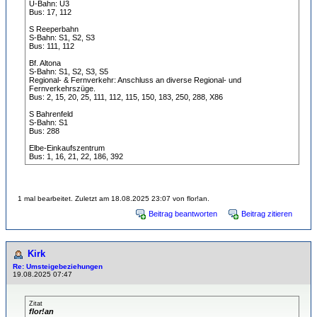
U-Bahn: U3
Bus: 17, 112
S Reeperbahn
S-Bahn: S1, S2, S3
Bus: 111, 112
Bf. Altona
S-Bahn: S1, S2, S3, S5
Regional- & Fernverkehr: Anschluss an diverse Regional- und
Fernverkehrszüge.
Bus: 2, 15, 20, 25, 111, 112, 115, 150, 183, 250, 288, X86
S Bahrenfeld
S-Bahn: S1
Bus: 288
Elbe-Einkaufszentrum
Bus: 1, 16, 21, 22, 186, 392
1 mal bearbeitet. Zuletzt am 18.08.2025 23:07 von flor!an.
Beitrag beantworten
Beitrag zitieren
Kirk
Re: Umsteigebeziehungen
19.08.2025 07:47
Zitat
flor!an