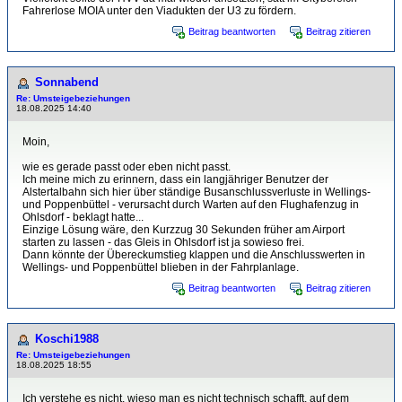
Fahrerlose MOIA unter den Viadukten der U3 zu fördern.
Beitrag beantworten
Beitrag zitieren
Sonnabend
Re: Umsteigebeziehungen
18.08.2025 14:40
Moin,
wie es gerade passt oder eben nicht passt.
Ich meine mich zu erinnern, dass ein langjähriger Benutzer der
Alstertalbahn sich hier über ständige Busanschlussverluste in Wellings-
und Poppenbüttel - verursacht durch Warten auf den Flughafenzug in
Ohlsdorf - beklagt hatte...
Einzige Lösung wäre, den Kurzzug 30 Sekunden früher am Airport
starten zu lassen - das Gleis in Ohlsdorf ist ja sowieso frei.
Dann könnte der Übereckumstieg klappen und die Anschlusswerten in
Wellings- und Poppenbüttel blieben in der Fahrplanlage.
Beitrag beantworten
Beitrag zitieren
Koschi1988
Re: Umsteigebeziehungen
18.08.2025 18:55
Ich verstehe es nicht, wieso man es nicht technisch schafft, auf dem