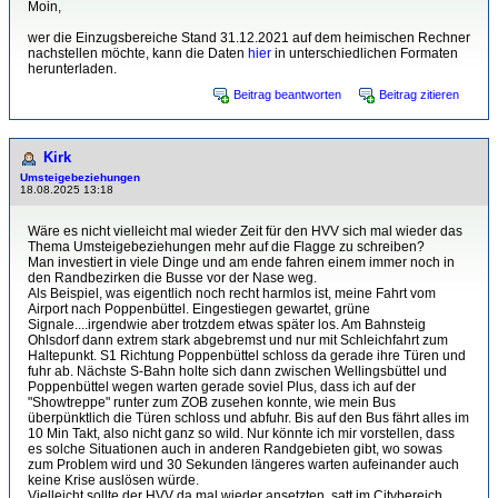
Moin,
wer die Einzugsbereiche Stand 31.12.2021 auf dem heimischen Rechner
nachstellen möchte, kann die Daten
hier
in unterschiedlichen Formaten
herunterladen.
Beitrag beantworten
Beitrag zitieren
Kirk
Umsteigebeziehungen
18.08.2025 13:18
Wäre es nicht vielleicht mal wieder Zeit für den HVV sich mal wieder das
Thema Umsteigebeziehungen mehr auf die Flagge zu schreiben?
Man investiert in viele Dinge und am ende fahren einem immer noch in
den Randbezirken die Busse vor der Nase weg.
Als Beispiel, was eigentlich noch recht harmlos ist, meine Fahrt vom
Airport nach Poppenbüttel. Eingestiegen gewartet, grüne
Signale....irgendwie aber trotzdem etwas später los. Am Bahnsteig
Ohlsdorf dann extrem stark abgebremst und nur mit Schleichfahrt zum
Haltepunkt. S1 Richtung Poppenbüttel schloss da gerade ihre Türen und
fuhr ab. Nächste S-Bahn holte sich dann zwischen Wellingsbüttel und
Poppenbüttel wegen warten gerade soviel Plus, dass ich auf der
"Showtreppe" runter zum ZOB zusehen konnte, wie mein Bus
überpünktlich die Türen schloss und abfuhr. Bis auf den Bus fährt alles im
10 Min Takt, also nicht ganz so wild. Nur könnte ich mir vorstellen, dass
es solche Situationen auch in anderen Randgebieten gibt, wo sowas
zum Problem wird und 30 Sekunden längeres warten aufeinander auch
keine Krise auslösen würde.
Vielleicht sollte der HVV da mal wieder ansetzten, satt im Citybereich