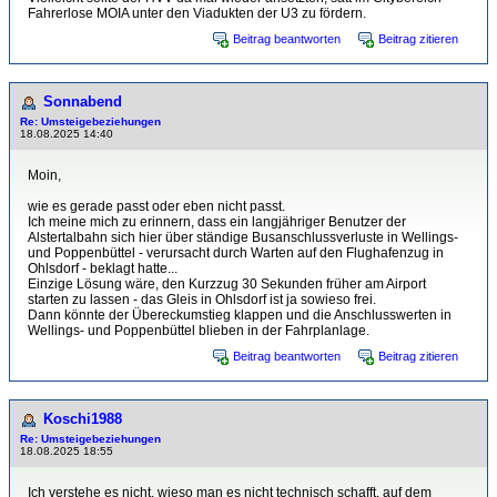
Fahrerlose MOIA unter den Viadukten der U3 zu fördern.
Beitrag beantworten
Beitrag zitieren
Sonnabend
Re: Umsteigebeziehungen
18.08.2025 14:40
Moin,
wie es gerade passt oder eben nicht passt.
Ich meine mich zu erinnern, dass ein langjähriger Benutzer der
Alstertalbahn sich hier über ständige Busanschlussverluste in Wellings-
und Poppenbüttel - verursacht durch Warten auf den Flughafenzug in
Ohlsdorf - beklagt hatte...
Einzige Lösung wäre, den Kurzzug 30 Sekunden früher am Airport
starten zu lassen - das Gleis in Ohlsdorf ist ja sowieso frei.
Dann könnte der Übereckumstieg klappen und die Anschlusswerten in
Wellings- und Poppenbüttel blieben in der Fahrplanlage.
Beitrag beantworten
Beitrag zitieren
Koschi1988
Re: Umsteigebeziehungen
18.08.2025 18:55
Ich verstehe es nicht, wieso man es nicht technisch schafft, auf dem