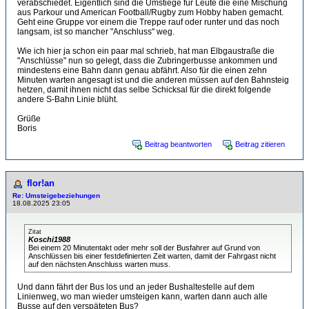
verabschiedet. Eigentlich sind die Umstiege für Leute die eine Mischung
aus Parkour und American Football/Rugby zum Hobby haben gemacht.
Geht eine Gruppe vor einem die Treppe rauf oder runter und das noch
langsam, ist so mancher "Anschluss" weg.
Wie ich hier ja schon ein paar mal schrieb, hat man Elbgaustraße die
"Anschlüsse" nun so gelegt, dass die Zubringerbusse ankommen und
mindestens eine Bahn dann genau abfährt. Also für die einen zehn
Minuten warten angesagt ist und die anderen müssen auf den Bahnsteig
hetzen, damit ihnen nicht das selbe Schicksal für die direkt folgende
andere S-Bahn Linie blüht.
Grüße
Boris
Beitrag beantworten
Beitrag zitieren
flor!an
Re: Umsteigebeziehungen
18.08.2025 23:05
Zitat
Koschi1988
Bei einem 20 Minutentakt oder mehr soll der Busfahrer auf Grund von
Anschlüssen bis einer festdefinierten Zeit warten, damit der Fahrgast nicht
auf den nächsten Anschluss warten muss.
Und dann fährt der Bus los und an jeder Bushaltestelle auf dem
Linienweg, wo man wieder umsteigen kann, warten dann auch alle
Busse auf den verspäteten Bus?