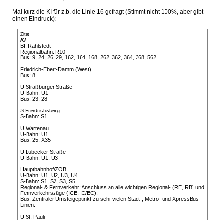
Mal kurz die KI für z.b. die Linie 16 gefragt (Stimmt nicht 100%, aber gibt
einen Eindruck):
Zitat
KI
Bf. Rahlstedt
Regionalbahn: R10
Bus: 9, 24, 26, 29, 162, 164, 168, 262, 362, 364, 368, 562
Friedrich-Ebert-Damm (West)
Bus: 8
U Straßburger Straße
U-Bahn: U1
Bus: 23, 28
S Friedrichsberg
S-Bahn: S1
U Wartenau
U-Bahn: U1
Bus: 25, X35
U Lübecker Straße
U-Bahn: U1, U3
Hauptbahnhof/ZOB
U-Bahn: U1, U2, U3, U4
S-Bahn: S1, S2, S3, S5
Regional- & Fernverkehr: Anschluss an alle wichtigen Regional- (RE, RB) und
Fernverkehrszüge (ICE, IC/EC).
Bus: Zentraler Umsteigepunkt zu sehr vielen Stadt-, Metro- und XpressBus-
Linien.
U St. Pauli