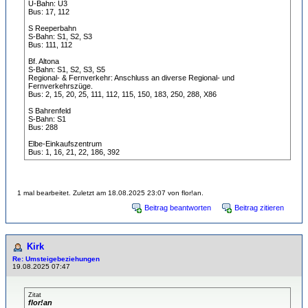
U-Bahn: U3
Bus: 17, 112
S Reeperbahn
S-Bahn: S1, S2, S3
Bus: 111, 112
Bf. Altona
S-Bahn: S1, S2, S3, S5
Regional- & Fernverkehr: Anschluss an diverse Regional- und
Fernverkehrszüge.
Bus: 2, 15, 20, 25, 111, 112, 115, 150, 183, 250, 288, X86
S Bahrenfeld
S-Bahn: S1
Bus: 288
Elbe-Einkaufszentrum
Bus: 1, 16, 21, 22, 186, 392
1 mal bearbeitet. Zuletzt am 18.08.2025 23:07 von flor!an.
Beitrag beantworten
Beitrag zitieren
Kirk
Re: Umsteigebeziehungen
19.08.2025 07:47
Zitat
flor!an