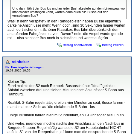
Und dann fährt der Bus los und an jeder Bushaltestelle auf dem Linienweg, wo
man wieder umsteigen kann, warten dann auch alle Busse auf den
verspäteten Bus?
Was ist denn verspätet? In den Randgebieten haben Busse eigentlich
garkeine Anschlüsse mehr. Wenn doch, sind 30 Sekunden länger warten
auch dort sicher drin. Schöner Klassiker: Bus fährt überpünktlich den
anlaufenden Fahrgästen davon. Davon? nein, die Ampel wurde gerade
rot......also steht der Bus noch in sichtnähe und wartet auf grün.
Beitrag beantworten
Beitrag zitieren
reinbeker
Re: Umsteigebeziehungen
19.08.2025 10:59
Kleiner Tip:
Fahrt mal mit der S2 nach Reinbek. Busanschlüsse "ideal" getaktet,
Abfahrt zwischen drei und sieben Minuten nach Ankunft der S-Bahn aus
Hamburg.
Realität: S-Bahn regelmäßig drei bis vier Minuten zu spät, Busse fahren -
manchmal trotz Sicht auf die einfahrende S-Bahn - los.
Einige Buslinien fahren hier im Stundentakt, ab 19 Uhr sogar alle Linien.
Und wehe, irgendwer möchte nachts den Anschluss an den Nachtbus in
Bergedorf haben: Regelmäßig wartet die S2 am Hauptbahnhof NICHT
auf die S1 von der Reeperbahn, oft kann man die entsprechende S-Bahn