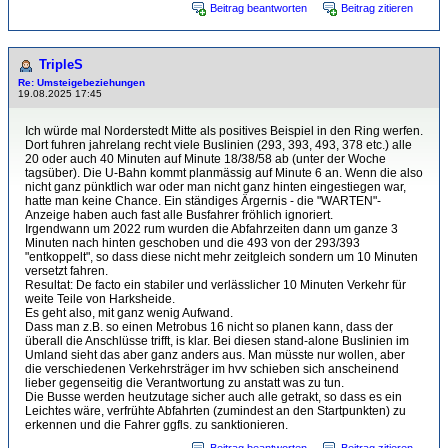
Beitrag beantworten
Beitrag zitieren
TripleS
Re: Umsteigebeziehungen
19.08.2025 17:45
Ich würde mal Norderstedt Mitte als positives Beispiel in den Ring werfen.
Dort fuhren jahrelang recht viele Buslinien (293, 393, 493, 378 etc.) alle
20 oder auch 40 Minuten auf Minute 18/38/58 ab (unter der Woche
tagsüber). Die U-Bahn kommt planmässig auf Minute 6 an. Wenn die also
nicht ganz pünktlich war oder man nicht ganz hinten eingestiegen war,
hatte man keine Chance. Ein ständiges Ärgernis - die "WARTEN"-
Anzeige haben auch fast alle Busfahrer fröhlich ignoriert.
Irgendwann um 2022 rum wurden die Abfahrzeiten dann um ganze 3
Minuten nach hinten geschoben und die 493 von der 293/393
"entkoppelt", so dass diese nicht mehr zeitgleich sondern um 10 Minuten
versetzt fahren.
Resultat: De facto ein stabiler und verlässlicher 10 Minuten Verkehr für
weite Teile von Harksheide.
Es geht also, mit ganz wenig Aufwand.
Dass man z.B. so einen Metrobus 16 nicht so planen kann, dass der
überall die Anschlüsse trifft, is klar. Bei diesen stand-alone Buslinien im
Umland sieht das aber ganz anders aus. Man müsste nur wollen, aber
die verschiedenen Verkehrsträger im hvv schieben sich anscheinend
lieber gegenseitig die Verantwortung zu anstatt was zu tun.
Die Busse werden heutzutage sicher auch alle getrakt, so dass es ein
Leichtes wäre, verfrühte Abfahrten (zumindest an den Startpunkten) zu
erkennen und die Fahrer ggfls. zu sanktionieren.