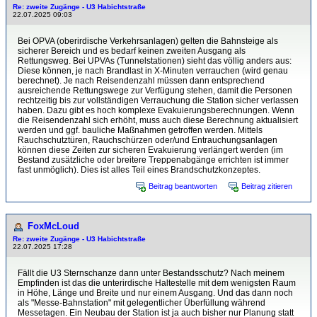
Re: zweite Zugänge - U3 Habichtstraße
22.07.2025 09:03
Bei OPVA (oberirdische Verkehrsanlagen) gelten die Bahnsteige als
sicherer Bereich und es bedarf keinen zweiten Ausgang als
Rettungsweg. Bei UPVAs (Tunnelstationen) sieht das völlig anders aus:
Diese können, je nach Brandlast in X-Minuten verrauchen (wird genau
berechnet). Je nach Reisendenzahl müssen dann entsprechend
ausreichende Rettungswege zur Verfügung stehen, damit die Personen
rechtzeitig bis zur vollständigen Verrauchung die Station sicher verlassen
haben. Dazu gibt es hoch komplexe Evakuierungsberechnungen. Wenn
die Reisendenzahl sich erhöht, muss auch diese Berechnung aktualisiert
werden und ggf. bauliche Maßnahmen getroffen werden. Mittels
Rauchschutztüren, Rauchschürzen oder/und Entrauchungsanlagen
können diese Zeiten zur sicheren Evakuierung verlängert werden (im
Bestand zusätzliche oder breitere Treppenabgänge errichten ist immer
fast unmöglich). Dies ist alles Teil eines Brandschutzkonzeptes.
Beitrag beantworten
Beitrag zitieren
FoxMcLoud
Re: zweite Zugänge - U3 Habichtstraße
22.07.2025 17:28
Fällt die U3 Sternschanze dann unter Bestandsschutz? Nach meinem
Empfinden ist das die unterirdische Haltestelle mit dem wenigsten Raum
in Höhe, Länge und Breite und nur einem Ausgang. Und das dann noch
als "Messe-Bahnstation" mit gelegentlicher Überfüllung während
Messetagen. Ein Neubau der Station ist ja auch bisher nur Planung statt