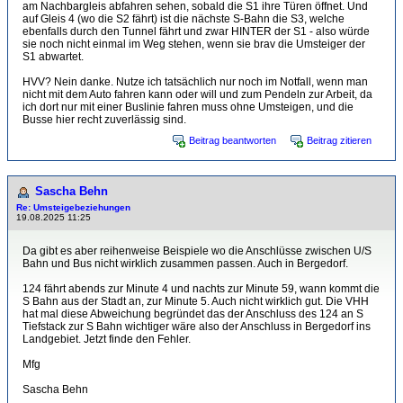
am Nachbargleis abfahren sehen, sobald die S1 ihre Türen öffnet. Und
auf Gleis 4 (wo die S2 fährt) ist die nächste S-Bahn die S3, welche
ebenfalls durch den Tunnel fährt und zwar HINTER der S1 - also würde
sie noch nicht einmal im Weg stehen, wenn sie brav die Umsteiger der
S1 abwartet.
HVV? Nein danke. Nutze ich tatsächlich nur noch im Notfall, wenn man
nicht mit dem Auto fahren kann oder will und zum Pendeln zur Arbeit, da
ich dort nur mit einer Buslinie fahren muss ohne Umsteigen, und die
Busse hier recht zuverlässig sind.
Beitrag beantworten
Beitrag zitieren
Sascha Behn
Re: Umsteigebeziehungen
19.08.2025 11:25
Da gibt es aber reihenweise Beispiele wo die Anschlüsse zwischen U/S
Bahn und Bus nicht wirklich zusammen passen. Auch in Bergedorf.
124 fährt abends zur Minute 4 und nachts zur Minute 59, wann kommt die
S Bahn aus der Stadt an, zur Minute 5. Auch nicht wirklich gut. Die VHH
hat mal diese Abweichung begründet das der Anschluss des 124 an S
Tiefstack zur S Bahn wichtiger wäre also der Anschluss in Bergedorf ins
Landgebiet. Jetzt finde den Fehler.
Mfg
Sascha Behn