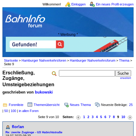
Willkommen!
Einloggen
Ein neues Profil erzeugen
* Werbung *
Startseite
>
Hamburger Nahverkehrsforen
>
Hamburger Nahverkehrsforum
>
Thema
>
Seite 9
Erschließung,
Zugänge,
erweitert
Umsteigebeziehungen
geschrieben von
bukowski
Forenliste
Themenübersicht
Neues Thema
Neueste Beiträge:
25
|
50
|
100
|
in allen Foren
Seite 9 von 10
Seiten:
1
2
3
4
5
6
7
8
9
10
flor!an
Re: zweite Zugänge - U3 Habichtstraße
19.07.2025 09:35