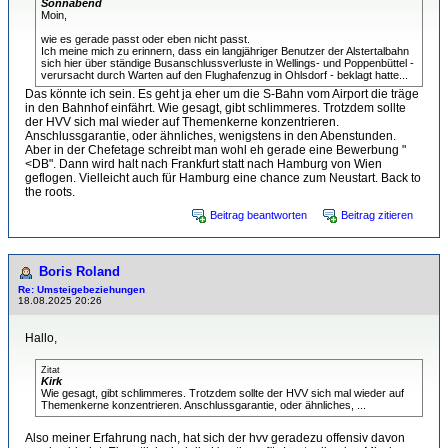
Sonnabend
Moin,
wie es gerade passt oder eben nicht passt.
Ich meine mich zu erinnern, dass ein langjähriger Benutzer der Alstertalbahn
sich hier über ständige Busanschlussverluste in Wellings- und Poppenbüttel -
verursacht durch Warten auf den Flughafenzug in Ohlsdorf - beklagt hatte...
Das könnte ich sein. Es geht ja eher um die S-Bahn vom Airport die träge
in den Bahnhof einfährt. Wie gesagt, gibt schlimmeres. Trotzdem sollte
der HVV sich mal wieder auf Themenkerne konzentrieren.
Anschlussgarantie, oder ähnliches, wenigstens in den Abenstunden.
Aber in der Chefetage schreibt man wohl eh gerade eine Bewerbung "
<DB". Dann wird halt nach Frankfurt statt nach Hamburg von Wien
geflogen. Vielleicht auch für Hamburg eine chance zum Neustart. Back to
the roots.
Beitrag beantworten
Beitrag zitieren
Boris Roland
Re: Umsteigebeziehungen
18.08.2025 20:26
Hallo,
Zitat
Kirk
Wie gesagt, gibt schlimmeres. Trotzdem sollte der HVV sich mal wieder auf
Themenkerne konzentrieren. Anschlussgarantie, oder ähnliches, ...
Also meiner Erfahrung nach, hat sich der hvv geradezu offensiv davon