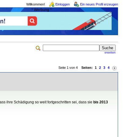
Willkommen!
Einloggen
Ein neues Profil erzeugen
* Werbung *
erweitert
Seite 1 von 4
Seiten:
1
2
3
4
ass ihre Schädigung so weit fortgeschritten sei, dass sie
bis 2013