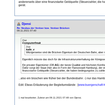
andererseits über eine finanzstarke Geldquelle (Steuerzahler, die
gerät.
Djensi
Re: Neubau der Venloer bzw. Venloer Brücken
09.11.2021 07:40
Zitat
Computerfreak
Zitat
kalle_v
Witzigerweise sind die Brücken Eigentum der Deutschen Bahn, aber n
Eigentlich müsste das doch für die Infrastrukturunterhaltung der Königsw
Ein privater Eigentümer (DB
AG
) der beste Qualität und höchsten Komf
Dafür sorgt der Staat (hier also in Form der Hansestadt Hamburg), der e
finanzstarke Geldquelle (Steuerzahler, die haben bedingungslos zu zahl
...also ein bisschen wie früher bei der Bundesbahn :-) nur das Hambur
Edit: Etwas Erläuterung der Begleitumstände : [
www.buergerschaft-
1 mal bearbeitet. Zuletzt am 09.11.2021 07:48 von Djensi.