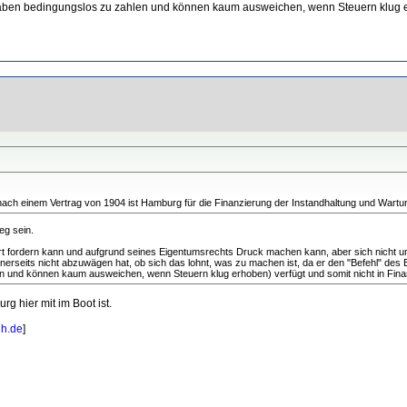
 haben bedingungslos zu zahlen und können kaum ausweichen, wenn Steuern klug er
ach einem Vertrag von 1904 ist Hamburg für die Finanzierung der Instandhaltung und Wartun
eg sein.
ort fordern kann und aufgrund seines Eigentumsrechts Druck machen kann, aber sich nicht 
inerseits nicht abzuwägen hat, ob sich das lohnt, was zu machen ist, da er den "Befehl" de
en und können kaum ausweichen, wenn Steuern klug erhoben) verfügt und somit nicht in Fina
g hier mit im Boot ist.
hh.de
]