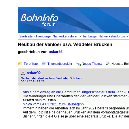
Startseite
>
Hamburger Nahverkehrsforen
>
Hamburger Nahverkehrsforum
> 
Neubau der Venloer bzw. Veddeler Brücken
geschrieben von
oskar92
Forenliste
Themenübersicht
Neues Thema
Neueste Bei
oskar92
Neubau der Venloer bzw. Veddeler Brücken
06.11.2021 17:21
Aus einem Antrag an die Hamburger Bürgerschaft aus dem Jahr 20
Die Widerlager und Überbauten der vier Venloer Brücken stammen
ersetzt
sein müssten.
MoPo vom 04.03.2021 zum Baubeginn
Immerhin haben die Arbeiten jetzt im Jahr 2021 bereits begonnen u
Auf dem Foto ist eine der neuen Brücken auf dem Vormontagegestel
Bisher führten die 4 Gleise je über eine separate Brücke. Die auf