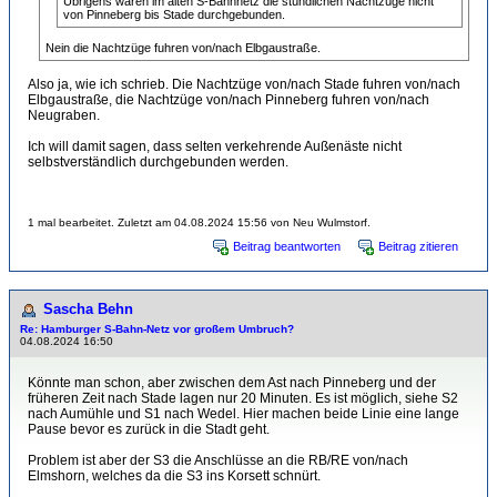
Übrigens waren im alten S-Bahnnetz die stündlichen Nachtzüge nicht
von Pinneberg bis Stade durchgebunden.
Nein die Nachtzüge fuhren von/nach Elbgaustraße.
Also ja, wie ich schrieb. Die Nachtzüge von/nach Stade fuhren von/nach
Elbgaustraße, die Nachtzüge von/nach Pinneberg fuhren von/nach
Neugraben.
Ich will damit sagen, dass selten verkehrende Außenäste nicht
selbstverständlich durchgebunden werden.
1 mal bearbeitet. Zuletzt am 04.08.2024 15:56 von Neu Wulmstorf.
Beitrag beantworten
Beitrag zitieren
Sascha Behn
Re: Hamburger S-Bahn-Netz vor großem Umbruch?
04.08.2024 16:50
Könnte man schon, aber zwischen dem Ast nach Pinneberg und der
früheren Zeit nach Stade lagen nur 20 Minuten. Es ist möglich, siehe S2
nach Aumühle und S1 nach Wedel. Hier machen beide Linie eine lange
Pause bevor es zurück in die Stadt geht.
Problem ist aber der S3 die Anschlüsse an die RB/RE von/nach
Elmshorn, welches da die S3 ins Korsett schnürt.