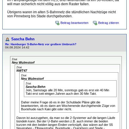
im Fahrplangefüge mit dem RE5, und Neumünster ist ein 30-Knoten, da
will man sicherlich nicht völlig aus dem Raster fallen.
Übrigens waren im alten S-Bahnnetz die stündlichen Nachtzüge nicht
von Pinneberg bis Stade durchgebunden.
Beitrag beantworten
Beitrag zitieren
Sascha Behn
Re: Hamburger S-Bahn-Netz vor großem Umbruch?
04.08.2024 14:42
Zitat
Neu Wulmstorf
Zitat
NWT47
Zitat
Neu Wulmstorf
Zitat
Sascha Behn
Jein, Samstags alle 20 Min, sonntsgs gab es erst ein 40 Min
Takt erst seit einigen Jahren auch den 30 Min Takt.
Daher meine Frage ob es in der Schublade Pläne gibt die
beantworten, ob es dann am Wochenende durchgehende Züge von
Buxtehude nach Kaki gibt oder nicht.
Davon ist auszugehen, da man so die 2-Systemer auf die langen Läufe
bündeln kann. Bei der U-Bahn werden z.B. auch immer die beiden
kurzen mit den beiden langen Enden verknüpft, das wären auf der S5
Neugraben - Elbgaustraße, Buxtehude - Quickborn und Stade -