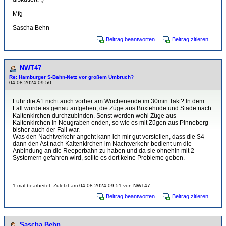
Mfg
Sascha Behn
Beitrag beantworten
Beitrag zitieren
NWT47
Re: Hamburger S-Bahn-Netz vor großem Umbruch?
04.08.2024 09:50
Fuhr die A1 nicht auch vorher am Wochenende im 30min Takt? In dem
Fall würde es genau aufgehen, die Züge aus Buxtehude und Stade nach
Kaltenkirchen durchzubinden. Sonst werden wohl Züge aus
Kaltenkirchen in Neugraben enden, so wie es mit Zügen aus Pinneberg
bisher auch der Fall war.
Was den Nachtverkehr angeht kann ich mir gut vorstellen, dass die S4
dann den Ast nach Kaltenkirchen im Nachtverkehr bedient um die
Anbindung an die Reeperbahn zu haben und da sie ohnehin mit 2-
Systemern gefahren wird, sollte es dort keine Probleme geben.
1 mal bearbeitet. Zuletzt am 04.08.2024 09:51 von NWT47.
Beitrag beantworten
Beitrag zitieren
Sascha Behn