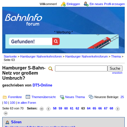
Willkommen!
Einloggen
Ein neues Profil erzeugen
* Werbung *
Startseite
>
Hamburger Nahverkehrsforen
>
Hamburger Nahverkehrsforum
>
Thema
>
Seite 63
Hamburger S-Bahn-
Netz vor großem
erweitert
Umbruch?
geschrieben von
DT5-Online
Forenliste
Themenübersicht
Neues Thema
Neueste Beiträge:
25
|
50
|
100
|
in allen Foren
Seite 63 von 70
Seiten:
58
59
60
61
62
63
64
65
66
67
68
Sören