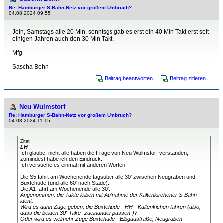
Re: Hamburger S-Bahn-Netz vor großem Umbruch?
04.08.2024 09:55
Jein, Samstags alle 20 Min, sonntsgs gab es erst ein 40 Min Takt erst seit
einigen Jahren auch den 30 Min Takt.
Mfg
Sascha Behn
Beitrag beantworten
Beitrag zitieren
Neu Wulmstorf
Re: Hamburger S-Bahn-Netz vor großem Umbruch?
04.08.2024 11:15
Zitat
LH
Ich glaube, nicht alle haben die Frage von Neu Wulmstorf verstanden,
zumindest habe ich den Eindruck.
Ich versuche es einmal mit anderen Worten:
Die S5 fährt am Wochenende tagsüber alle 30' zwischen Neugraben und
Buxtehude (und alle 60' nach Stade).
Die A1 fährt am Wochenende alle 30'.
Angenommen, die Takte leiben mit Aufnahme der Kaltenkirchener S-Bahn
ident.
Wird es dann Züge geben, die Buxtehude - HH - Kaltenkichen fahren (also,
dass die beiden 30'-Take "zueinander passen")?
Oder wird es vielmehr Züge Buxtehude - Elbgaustraße, Neugraben -