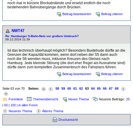
noch mal in kürzere Blockabstände und ersetzt endlich die noch
bestehenden Bahnübergänge durch Brücken.
Beitrag beantworten
Beitrag zitieren
NWT47
Re: Hamburger S-Bahn-Netz vor großem Umbruch?
08.12.2024 11:39
Ist das technisch überhaupt möglich? Besonders Buxtehude dürfte an die
Grenzen der Kapazität kommen, wenn dort neben der S5 dann auch
noch die S6 wenden muss, inklusive Kreuzen des Gleises nach
Hamburg. Jede kleinste Störung (die dort eher Regel als Ausnahme sind)
dürfte dann zum kompletten Zusammenbruch des Fahrplans führen.
Beitrag beantworten
Beitrag zitieren
Seite 63 von 70
Seiten:
58
59
60
61
62
63
64
65
66
67
68
Forenliste
Themenübersicht
Neues Thema
Neueste Beiträge:
25
|
50
|
100
|
in allen Foren
Neueres Thema
Älteres Thema
Druckansicht