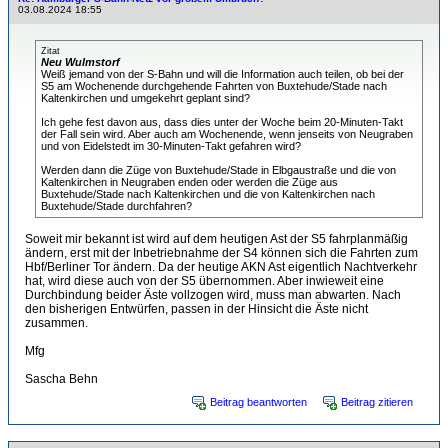
03.08.2024 18:55
Zitat
Neu Wulmstorf
Weiß jemand von der S-Bahn und will die Information auch teilen, ob bei der
S5 am Wochenende durchgehende Fahrten von Buxtehude/Stade nach
Kaltenkirchen und umgekehrt geplant sind?
Ich gehe fest davon aus, dass dies unter der Woche beim 20-Minuten-Takt
der Fall sein wird. Aber auch am Wochenende, wenn jenseits von Neugraben
und von Eidelstedt im 30-Minuten-Takt gefahren wird?
Werden dann die Züge von Buxtehude/Stade in Elbgaustraße und die von
Kaltenkirchen in Neugraben enden oder werden die Züge aus
Buxtehude/Stade nach Kaltenkirchen und die von Kaltenkirchen nach
Buxtehude/Stade durchfahren?
Soweit mir bekannt ist wird auf dem heutigen Ast der S5 fahrplanmäßig
ändern, erst mit der Inbetriebnahme der S4 können sich die Fahrten zum
Hbf/Berliner Tor ändern. Da der heutige AKN Ast eigentlich Nachtverkehr
hat, wird diese auch von der S5 übernommen. Aber inwieweit eine
Durchbindung beider Äste vollzogen wird, muss man abwarten. Nach
den bisherigen Entwürfen, passen in der Hinsicht die Äste nicht
zusammen.
Mfg
Sascha Behn
Beitrag beantworten
Beitrag zitieren