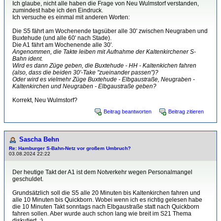
Ich glaube, nicht alle haben die Frage von Neu Wulmstorf verstanden,
zumindest habe ich den Eindruck.
Ich versuche es einmal mit anderen Worten:
Die S5 fährt am Wochenende tagsüber alle 30' zwischen Neugraben und
Buxtehude (und alle 60' nach Stade).
Die A1 fährt am Wochenende alle 30'.
Angenommen, die Takte leiben mit Aufnahme der Kaltenkirchener S-
Bahn ident.
Wird es dann Züge geben, die Buxtehude - HH - Kaltenkichen fahren
(also, dass die beiden 30'-Take "zueinander passen")?
Oder wird es vielmehr Züge Buxtehude - Elbgaustraße, Neugraben -
Kaltenkirchen und Neugraben - Elbgaustraße geben?
Korrekt, Neu Wulmstorf?
Beitrag beantworten
Beitrag zitieren
Sascha Behn
Re: Hamburger S-Bahn-Netz vor großem Umbruch?
03.08.2024 22:22
Der heutige Takt der A1 ist dem Notverkehr wegen Personalmangel
geschuldet.
Grundsätzlich soll die S5 alle 20 Minuten bis Kaltenkirchen fahren und
alle 10 Minuten bis Quickborn. Wobei wenn ich es richtig gelesen habe
die 10 Minuten Takt sonntags nach Elbgaustraße statt nach Quickborn
fahren sollen. Aber wurde auch schon lang wie breit im S21 Thema
diskutiert. ;)