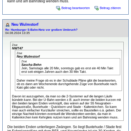
kann und am Bahnsteig wenden muss.
Beitrag beantworten
Beitrag zitieren
Neu Wulmstorf
Re: Hamburger S-Bahn-Netz vor großem Umbruch?
04.08.2024 13:35
Zitat
NWT47
Zitat
Neu Wulmstorf
Zitat
Sascha Behn
Jein, Samstags alle 20 Min, sonntsgs gab es erst ein 40 Min Takt
erst seit einigen Jahren auch den 30 Min Takt.
Daher meine Frage ob es in der Schublade Pläne gibt die beantworten,
ob es dann am Wochenende durchgehende Züge von Buxtehude nach
Kaki gibt oder nicht.
Davon ist auszugehen, da man so die 2-Systemer auf die langen Läufe
bündeln kann. Bei der U-Bahn werden z.B. auch immer die beiden kurzen mit
den beiden langen Enden verknüpft, das wären auf der S5 Neugraben -
Elbgaustraße, Buxtehude - Quickborn und Stade - Kaltenkirchen. So kann
man auch einfacher Kurzläufer streichen, sollte es Baustellen o.ä. geben. Der
einzige Nachteil könnten eventuell die Wendezeiten werden, da man in
Kaltenkirchen kein Kehrgleis nutzen kann und am Bahnsteig wenden muss.
Die beiden Enden unterliegen Zwängen. So liegt Buxtehude / Stade fest