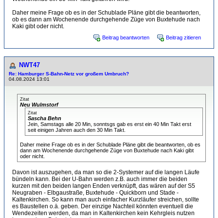
Daher meine Frage ob es in der Schublade Pläne gibt die beantworten,
ob es dann am Wochenende durchgehende Züge von Buxtehude nach
Kaki gibt oder nicht.
Beitrag beantworten
Beitrag zitieren
NWT47
Re: Hamburger S-Bahn-Netz vor großem Umbruch?
04.08.2024 13:01
Zitat
Neu Wulmstorf
Zitat
Sascha Behn
Jein, Samstags alle 20 Min, sonntsgs gab es erst ein 40 Min Takt erst
seit einigen Jahren auch den 30 Min Takt.
Daher meine Frage ob es in der Schublade Pläne gibt die beantworten, ob es
dann am Wochenende durchgehende Züge von Buxtehude nach Kaki gibt
oder nicht.
Davon ist auszugehen, da man so die 2-Systemer auf die langen Läufe
bündeln kann. Bei der U-Bahn werden z.B. auch immer die beiden
kurzen mit den beiden langen Enden verknüpft, das wären auf der S5
Neugraben - Elbgaustraße, Buxtehude - Quickborn und Stade -
Kaltenkirchen. So kann man auch einfacher Kurzläufer streichen, sollte
es Baustellen o.ä. geben. Der einzige Nachteil könnten eventuell die
Wendezeiten werden, da man in Kaltenkirchen kein Kehrgleis nutzen