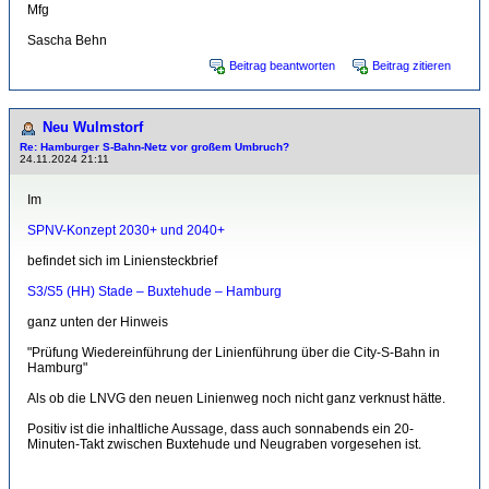
Mfg
Sascha Behn
Beitrag beantworten
Beitrag zitieren
Neu Wulmstorf
Re: Hamburger S-Bahn-Netz vor großem Umbruch?
24.11.2024 21:11
Im
SPNV-Konzept 2030+ und 2040+
befindet sich im Liniensteckbrief
S3/S5 (HH) Stade – Buxtehude – Hamburg
ganz unten der Hinweis
"Prüfung Wiedereinführung der Linienführung über die City‐S‐Bahn in
Hamburg"
Als ob die LNVG den neuen Linienweg noch nicht ganz verknust hätte.
Positiv ist die inhaltliche Aussage, dass auch sonnabends ein 20-
Minuten-Takt zwischen Buxtehude und Neugraben vorgesehen ist.