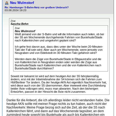
Neu Wulmstorf
Re: Hamburger S-Bahn-Netz vor großem Umbruch?
03.08.2024 19:23
Zitat
Sascha Behn
Zitat
Neu Wulmstorf
Weiß jemand von der S-Bahn und will die Information auch teilen, ob bei
der S5 am Wochenende durchgehende Fahrten von Buxtehude/Stade
nach Kaltenkirchen und umgekehrt geplant sind?
Ich gehe fest davon aus, dass dies unter der Woche beim 20-Minuten-
Takt der Fall sein wird. Aber auch am Wochenende, wenn jenseits von
Neugraben und von Eidelstedt im 30-Minuten-Takt gefahren wird?
Werden dann die Züge von Buxtehude/Stade in Elbgaustraße und die
von Kaltenkirchen in Neugraben enden oder werden die Züge aus
Buxtehude/Stade nach Kaltenkirchen und die von Kaltenkirchen nach
Buxtehude/Stade durchfahren?
Soweit mir bekannt ist wird auf dem heutigen Ast der S5 fahrplanmäßig
ändern, erst mit der Inbetriebnahme der S4 können sich die Fahrten zum
Hbf/Berliner Tor ändern. Da der heutige AKN Ast eigentlich Nachtverkehr hat,
wird diese auch von der S5 übernommen. Aber inwieweit eine Durchbindung
beider Äste vollzogen wird, muss man abwarten. Nach den bisherigen
Entwürfen, passen in der Hinsicht die Äste nicht zusammen.
Danke für die Antwort, die ich allerdings leider nicht verstanden habe. Die
heutige AKN sollte mit meiner Frage nichts zu tun haben, auch nicht der
Nachtverkehr. Meine Frage bezog sich auf die Zeit, ab der die S5 nach
Kaltenkirchen fährt, und dann auf das Wochenende tagsüber, an dem
zumindest heute sowohl bis Buxtehude als auch bis Kaltenkirchen ein