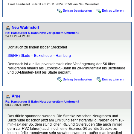
1 mal bearbeitet. Zuletzt am 25.11.2024 06:58 von Neu Wulmstorf.
Beitrag beantworten
Beitrag zitieren
Neu Wulmstorf
Re: Hamburger S-Bahn-Netz vor großem Umbruch?
24.11.2024 21:43
Dort auch zu finden ist der Steckbrief
S6(HH) Stade – Buxtehude – Hamburg
Demnach ist zur Hauptverkehrszeit eine Verlängerung der S6 über
Neugraben hinaus als Express-S-Bahn im 20-Minutentakt bis Buxtehude
und 60-Minuten-Takt bis Stade geplant.
Beitrag beantworten
Beitrag zitieren
Arne
Re: Hamburger S-Bahn-Netz vor großem Umbruch?
08.12.2024 10:51
Das dürfte spannend werden. Die Strecke zwischen Neugraben und
Buxtehude ist schon jetzt am Limit und sehr störanfällig. Neben dem 10-
min-Takt der S5, dem stündlichen RE und Güterzügen (die auch immer
gern zur HVZ fahren) auch noch eine Express-S6 auf die Strecke zu
legen, dürfte irgendwann sehr schwierig werden - außer man investiert