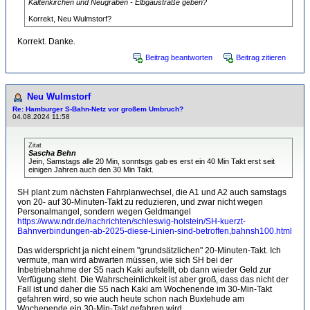
Kaltenkirchen und Neugraben - Elbgaustraße geben?
Korrekt, Neu Wulmstorf?
Korrekt. Danke.
Beitrag beantworten
Beitrag zitieren
Neu Wulmstorf
Re: Hamburger S-Bahn-Netz vor großem Umbruch?
04.08.2024 11:58
Zitat
Sascha Behn
Jein, Samstags alle 20 Min, sonntsgs gab es erst ein 40 Min Takt erst seit
einigen Jahren auch den 30 Min Takt.
SH plant zum nächsten Fahrplanwechsel, die A1 und A2 auch samstags
von 20- auf 30-Minuten-Takt zu reduzieren, und zwar nicht wegen
Personalmangel, sondern wegen Geldmangel
https://www.ndr.de/nachrichten/schleswig-holstein/SH-kuerzt-
Bahnverbindungen-ab-2025-diese-Linien-sind-betroffen,bahnsh100.html
Das widerspricht ja nicht einem "grundsätzlichen" 20-Minuten-Takt. Ich
vermute, man wird abwarten müssen, wie sich SH bei der
Inbetriebnahme der S5 nach Kaki aufstellt, ob dann wieder Geld zur
Verfügung steht. Die Wahrscheinlichkeit ist aber groß, dass das nicht der
Fall ist und daher die S5 nach Kaki am Wochenende im 30-Min-Takt
gefahren wird, so wie auch heute schon nach Buxtehude am
Wochenende ein 30-Min-Takt gefahren wird.