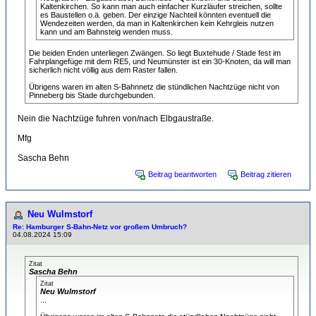
Kaltenkirchen. So kann man auch einfacher Kurzläufer streichen, sollte
es Baustellen o.ä. geben. Der einzige Nachteil könnten eventuell die
Wendezeiten werden, da man in Kaltenkirchen kein Kehrgleis nutzen
kann und am Bahnsteig wenden muss.
Die beiden Enden unterliegen Zwängen. So liegt Buxtehude / Stade fest im
Fahrplangefüge mit dem RE5, und Neumünster ist ein 30-Knoten, da will man
sicherlich nicht völlig aus dem Raster fallen.
Übrigens waren im alten S-Bahnnetz die stündlichen Nachtzüge nicht von
Pinneberg bis Stade durchgebunden.
Nein die Nachtzüge fuhren von/nach Elbgaustraße.
Mfg
Sascha Behn
Beitrag beantworten
Beitrag zitieren
Neu Wulmstorf
Re: Hamburger S-Bahn-Netz vor großem Umbruch?
04.08.2024 15:09
Zitat
Sascha Behn
Zitat
Neu Wulmstorf
...