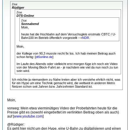
Zitat
Rüdiger
Zitat
DT5-Online
Zitat
Sonnabend
Moin,
heute hat die Hochbahn auf dem Versuchsgleis erstmals CBTC / U-
Bahn100 im Betrieb öffentlich vorgestellt -->
NDR
.
Moin,
der Kollege von 90,3 musste recht fix los. Ich hab meinen Beitrag auch
schon fertig: [
dt5online.de
]
Im Laufe des Abends oder vielleicht erst morgen füge ich noch ein Video
von der Moving Block-Fahrt an - je nachdem wie viel da nun noch zu tun
sein wird.
Ich möchte ja niemandem zu Nahe treten aber ich verstehe ehrlich nicht, was
für ein Hype um eine Technik gemacht wird, die weltweit in anderen Metro
Netzen schon seit Jahren bzw. Jahrzehnten Standard ist.
Moin,
vorweg: Mein etwa vierminütiges Video der Probefahrten heute für die
Presse gibt es (sowohl eingebettet im verlinkten Beitrag oben als auch)
auf [
www.youtube.com
]
@Rüdiger:
Es geht hier nicht um den Hype, eine U-Bahn zu digitalisieren und einen