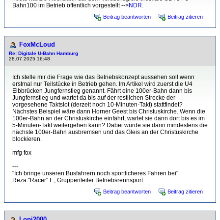
Bahn100 im Betrieb öffentlich vorgestellt -->
NDR
.
Beitrag beantworten
Beitrag zitieren
FoxMcLoud
Re: Digitale U-Bahn Hamburg
28.07.2025 16:48
Ich stelle mir die Frage wie das Betriebskonzept aussehen soll wenn
erstmal nur Teilstücke in Betrieb gehen. Im Artikel wird zuerst die U4
Elbbrücken Jungfernstieg genannt. Fährt eine 100er-Bahn dann bis
Jungfernstieg und wartet da bis auf der restlichen Strecke der
vorgesehene Taktslot (derzeit noch 10-Minuten-Takt) stattfindet?
Nächstes Beispiel wäre dann Horner Geest bis Christuskirche. Wenn die
100er-Bahn an der Christuskirche einfährt, wartet sie dann dort bis es im
5-Minuten-Takt weitergehen kann? Dabei würde sie dann mindestens die
nächste 100er-Bahn ausbremsen und das Gleis an der Christuskirche
blockieren.
mfg fox
---
"Ich bringe unseren Busfahrern noch sportlicheres Fahren bei"
Reza "Racer" F., Gruppenleiter Betriebsrennsport
Beitrag beantworten
Beitrag zitieren
Lopi2000