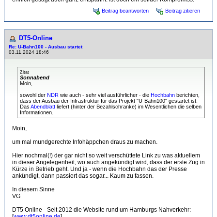
Beitrag beantworten
Beitrag zitieren
DT5-Online
Re: U-Bahn100 - Ausbau startet
03.11.2024 18:46
Zitat
Sonnabend
Moin,
sowohl der
NDR
wie auch - sehr viel ausführlicher - die
Hochbahn
berichten,
dass der Ausbau der Infrastruktur für das Projekt "U-Bahn100" gestartet ist.
Das
Abendblatt
liefert (hinter der Bezahlschranke) im Wesentlichen die selben
Informationen.
Moin,
um mal mundgerechte Infohäppchen draus zu machen.
Hier nochmal(!) der gar nicht so weit verschüttete Link zu was aktuellem
in dieser Angelegenheit, wo auch angekündigt wird, dass der erste Zug in
Kürze in Betrieb geht. Und ja - wenn die Hochbahn das der Presse
ankündigt, dann passiert das sogar... Kaum zu fassen.
In diesem Sinne
VG
DT5 Online - Seit 2012 die Website rund um Hamburgs Nahverkehr:
[
www.dt5online.de
]