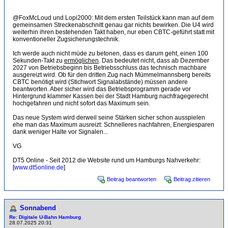
@FoxMcLoud und Lopi2000: Mit dem ersten Teilstück kann man auf dem
gemeinsamen Streckenabschnitt genau gar nichts bewirken. Die U4 wird
weiterhin ihren bestehenden Takt haben, nur eben CBTC-geführt statt mit
konventioneller Zugsicherungstechnik.
Ich werde auch nicht müde zu betonen, dass es darum geht, einen 100
Sekunden-Takt zu
ermöglichen
. Das bedeutet nicht, dass ab Dezember
2027 von Betriebsbeginn bis Betriebsschluss das technisch machbare
ausgereizt wird. Ob für den dritten Zug nach Mümmelmannsberg bereits
CBTC benötigt wird (Stichwort Signalabstände) müssen andere
beantworten. Aber sicher wird das Betriebsprogramm gerade vor
Hintergrund klammer Kassen bei der Stadt Hamburg nachfragegerecht
hochgefahren und nicht sofort das Maximum sein.
Das neue System wird derweil seine Stärken sicher schon ausspielen
ehe man das Maximum ausreizt: Schnelleres nachfahren, Energiesparen
dank weniger Halte vor Signalen...
VG
DT5 Online - Seit 2012 die Website rund um Hamburgs Nahverkehr:
[
www.dt5online.de
]
Beitrag beantworten
Beitrag zitieren
Sonnabend
Re: Digitale U-Bahn Hamburg
28.07.2025 20:31