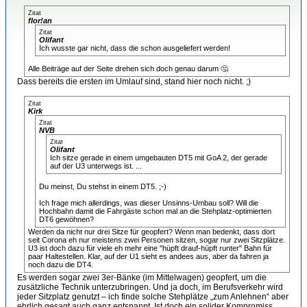
Zitat
flor!an
Zitat
Olifant
Ich wusste gar nicht, dass die schon ausgeliefert werden!
Alle Beiträge auf der Seite drehen sich doch genau darum 🤔
Dass bereits die ersten im Umlauf sind, stand hier noch nicht. ;)
Zitat
Kirk
Zitat
NVB
Zitat
Olifant
Ich sitze gerade in einem umgebauten DT5 mit GoA 2, der gerade
auf der U3 unterwegs ist. ...
Du meinst, Du stehst in einem DT5. ;-)
Ich frage mich allerdings, was dieser Unsinns-Umbau soll? Will die
Hochbahn damit die Fahrgäste schon mal an die Stehplatz-optimierten
DT6 gewöhnen?
Werden da nicht nur drei Sitze für geopfert? Wenn man bedenkt, dass dort
seit Corona eh nur meistens zwei Personen sitzen, sogar nur zwei Sitzplätze.
U3 ist doch dazu für viele eh mehr eine "hüpft drauf-hüpft runter" Bahn für
paar Haltestellen. Klar, auf der U1 sieht es andees aus, aber da fahren ja
noch dazu die DT4.
Es werden sogar zwei 3er-Bänke (im Mittelwagen) geopfert, um die
zusätzliche Technik unterzubringen. Und ja doch, im Berufsverkehr wird
jeder Sitzplatz genutzt – ich finde solche Stehplätze „zum Anlehnen“ aber
ehrlich gesagt auch ganz entspannt. Ist doch ein solider Kompromiss.