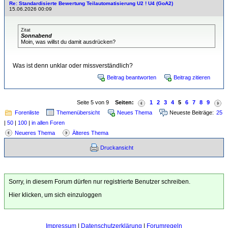
Re: Standardisierte Bewertung Teilautomatisierung U2 ! U4 (GoA2)
15.06.2026 00:09
Zitat
Sonnabend
Moin, was willst du damit ausdrücken?
Was ist denn unklar oder missverständlich?
Beitrag beantworten
Beitrag zitieren
Seite 5 von 9
Seiten:
1
2
3
4
5
6
7
8
9
Forenliste
Themenübersicht
Neues Thema
Neueste Beiträge:
25
|
50
|
100
|
in allen Foren
Neueres Thema
Älteres Thema
Druckansicht
Sorry, in diesem Forum dürfen nur registrierte Benutzer schreiben.
Hier klicken, um sich einzuloggen
Impressum
|
Datenschutzerklärung
|
Forumregeln