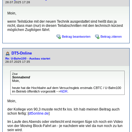
28.07.2025 17:28
Moin,
wenn Teilstücke mit der neuen Technik ausgestattet sind heißt das ja
nicht, dass man (nur) in diesen Teilabschnitten mit den technisch kürzest
möglichen Zugfolgen fährt.
Beitrag beantworten
Beitrag zitieren
DT5-Online
Re: U-Bahn100 - Ausbau startet
28.07.2025 17:35
Zitat
Sonnabend
Moin,
heute hat die Hochbahn auf dem Versuchsgleis erstmals CBTC / U-Bahn100
im Betrieb öffentlich vorgestellt -->
NDR
.
Moin,
der Kollege von 90,3 musste recht fix los. Ich hab meinen Beitrag auch
schon fertig: [
dt5online.de
]
Im Laufe des Abends oder vielleicht erst morgen füge ich noch ein Video
von der Moving Block-Fahrt an - je nachdem wie viel da nun noch zu tun
sein wird.