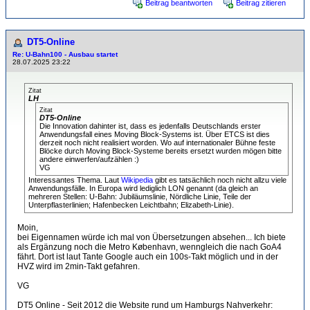
Beitrag beantworten
Beitrag zitieren
DT5-Online
Re: U-Bahn100 - Ausbau startet
28.07.2025 23:22
Zitat
LH
Zitat
DT5-Online
Die Innovation dahinter ist, dass es jedenfalls Deutschlands erster
Anwendungsfall eines Moving Block-Systems ist. Über ETCS ist dies
derzeit noch nicht realisiert worden. Wo auf internationaler Bühne feste
Blöcke durch Moving Block-Systeme bereits ersetzt wurden mögen bitte
andere einwerfen/aufzählen :)
VG
Interessantes Thema. Laut
Wikipedia
gibt es tatsächlich noch nicht allzu viele
Anwendungsfälle. In Europa wird lediglich LON genannt (da gleich an
mehreren Stellen: U-Bahn: Jubiläumslinie, Nördliche Linie, Teile der
Unterpflasterlinien; Hafenbecken Leichtbahn; Elizabeth-Linie).
Moin,
bei Eigennamen würde ich mal von Übersetzungen absehen... Ich biete
als Ergänzung noch die Metro København, wenngleich die nach GoA4
fährt. Dort ist laut Tante Google auch ein 100s-Takt möglich und in der
HVZ wird im 2min-Takt gefahren.
VG
DT5 Online - Seit 2012 die Website rund um Hamburgs Nahverkehr: