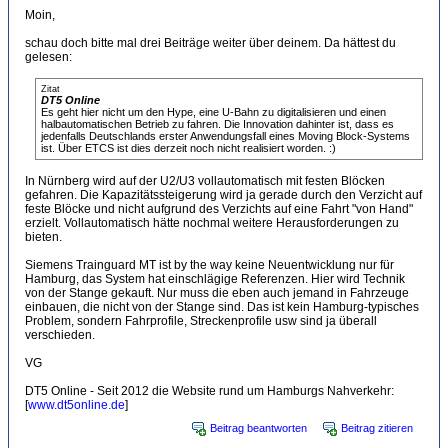
Moin,
schau doch bitte mal drei Beiträge weiter über deinem. Da hättest du
gelesen:
Zitat
DT5 Online
Es geht hier nicht um den Hype, eine U-Bahn zu digitalisieren und einen
halbautomatischen Betrieb zu fahren. Die Innovation dahinter ist, dass es
jedenfalls Deutschlands erster Anwendungsfall eines Moving Block-Systems
ist. Über ETCS ist dies derzeit noch nicht realisiert worden. :)
In Nürnberg wird auf der U2/U3 vollautomatisch mit festen Blöcken
gefahren. Die Kapazitätssteigerung wird ja gerade durch den Verzicht auf
feste Blöcke und nicht aufgrund des Verzichts auf eine Fahrt "von Hand"
erzielt. Vollautomatisch hätte nochmal weitere Herausforderungen zu
bieten.
Siemens Trainguard MT ist by the way keine Neuentwicklung nur für
Hamburg, das System hat einschlägige Referenzen. Hier wird Technik
von der Stange gekauft. Nur muss die eben auch jemand in Fahrzeuge
einbauen, die nicht von der Stange sind. Das ist kein Hamburg-typisches
Problem, sondern Fahrprofile, Streckenprofile usw sind ja überall
verschieden.
VG
DT5 Online - Seit 2012 die Website rund um Hamburgs Nahverkehr:
[
www.dt5online.de
]
Beitrag beantworten
Beitrag zitieren