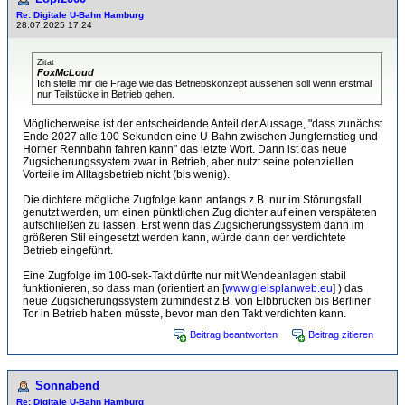
Re: Digitale U-Bahn Hamburg
28.07.2025 17:24
Zitat
FoxMcLoud
Ich stelle mir die Frage wie das Betriebskonzept aussehen soll wenn erstmal
nur Teilstücke in Betrieb gehen.
Möglicherweise ist der entscheidende Anteil der Aussage, "dass zunächst
Ende 2027 alle 100 Sekunden eine U-Bahn zwischen Jungfernstieg und
Horner Rennbahn fahren kann" das letzte Wort. Dann ist das neue
Zugsicherungssystem zwar in Betrieb, aber nutzt seine potenziellen
Vorteile im Alltagsbetrieb nicht (bis wenig).
Die dichtere mögliche Zugfolge kann anfangs z.B. nur im Störungsfall
genutzt werden, um einen pünktlichen Zug dichter auf einen verspäteten
aufschließen zu lassen. Erst wenn das Zugsicherungssystem dann im
größeren Stil eingesetzt werden kann, würde dann der verdichtete
Betrieb eingeführt.
Eine Zugfolge im 100-sek-Takt dürfte nur mit Wendeanlagen stabil
funktionieren, so dass man (orientiert an [
www.gleisplanweb.eu
] ) das
neue Zugsicherungssystem zumindest z.B. von Elbbrücken bis Berliner
Tor in Betrieb haben müsste, bevor man den Takt verdichten kann.
Beitrag beantworten
Beitrag zitieren
Sonnabend
Re: Digitale U-Bahn Hamburg