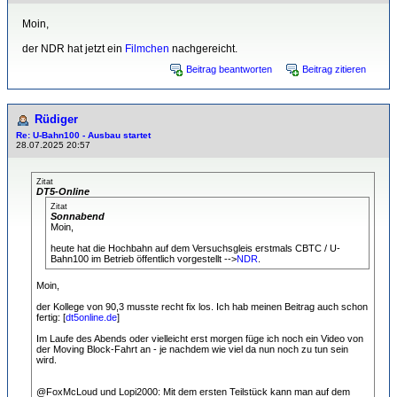
Moin,
der NDR hat jetzt ein
Filmchen
nachgereicht.
Beitrag beantworten
Beitrag zitieren
Rüdiger
Re: U-Bahn100 - Ausbau startet
28.07.2025 20:57
Zitat
DT5-Online
Zitat
Sonnabend
Moin,
heute hat die Hochbahn auf dem Versuchsgleis erstmals CBTC / U-
Bahn100 im Betrieb öffentlich vorgestellt -->
NDR
.
Moin,
der Kollege von 90,3 musste recht fix los. Ich hab meinen Beitrag auch schon
fertig: [
dt5online.de
]
Im Laufe des Abends oder vielleicht erst morgen füge ich noch ein Video von
der Moving Block-Fahrt an - je nachdem wie viel da nun noch zu tun sein
wird.
@FoxMcLoud und Lopi2000: Mit dem ersten Teilstück kann man auf dem