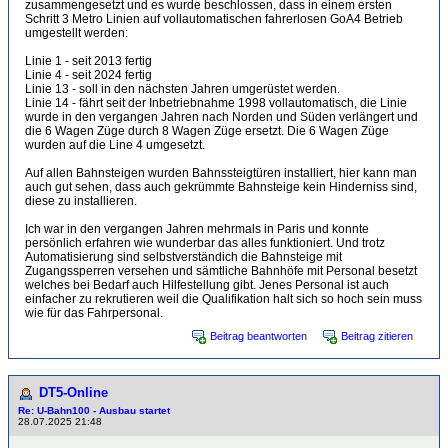
zusammengesetzt und es wurde beschlossen, dass in einem ersten
Schritt 3 Metro Linien auf vollautomatischen fahrerlosen GoA4 Betrieb
umgestellt werden:
Linie 1 - seit 2013 fertig
Linie 4 - seit 2024 fertig
Linie 13 - soll in den nächsten Jahren umgerüstet werden.
Linie 14 - fährt seit der Inbetriebnahme 1998 vollautomatisch, die Linie
wurde in den vergangen Jahren nach Norden und Süden verlängert und
die 6 Wagen Züge durch 8 Wagen Züge ersetzt. Die 6 Wagen Züge
wurden auf die Line 4 umgesetzt.
Auf allen Bahnsteigen wurden Bahnssteigtüren installiert, hier kann man
auch gut sehen, dass auch gekrümmte Bahnsteige kein Hinderniss sind,
diese zu installieren.
Ich war in den vergangen Jahren mehrmals in Paris und konnte
persönlich erfahren wie wunderbar das alles funktioniert. Und trotz
Automatisierung sind selbstverständich die Bahnsteige mit
Zugangssperren versehen und sämtliche Bahnhöfe mit Personal besetzt
welches bei Bedarf auch Hilfestellung gibt. Jenes Personal ist auch
einfacher zu rekrutieren weil die Qualifikation halt sich so hoch sein muss
wie für das Fahrpersonal.
Beitrag beantworten
Beitrag zitieren
DT5-Online
Re: U-Bahn100 - Ausbau startet
28.07.2025 21:48