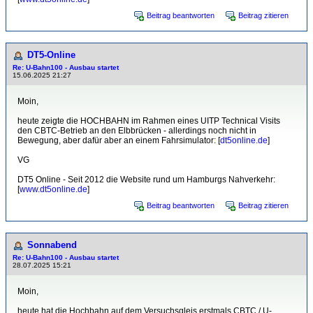
Beitrag beantworten
Beitrag zitieren
DT5-Online
Re: U-Bahn100 - Ausbau startet
15.06.2025 21:27
Moin,
heute zeigte die HOCHBAHN im Rahmen eines UITP Technical Visits
den CBTC-Betrieb an den Elbbrücken - allerdings noch nicht in
Bewegung, aber dafür aber an einem Fahrsimulator: [
dt5online.de
]
VG
DT5 Online - Seit 2012 die Website rund um Hamburgs Nahverkehr:
[
www.dt5online.de
]
Beitrag beantworten
Beitrag zitieren
Sonnabend
Re: U-Bahn100 - Ausbau startet
28.07.2025 15:21
Moin,
heute hat die Hochbahn auf dem Versuchsgleis erstmals CBTC / U-