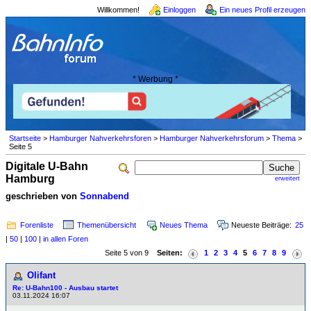
Willkommen!
Einloggen
Ein neues Profil erzeugen
* Werbung *
Startseite
>
Hamburger Nahverkehrsforen
>
Hamburger Nahverkehrsforum
>
Thema
>
Seite 5
Digitale U-Bahn
Hamburg
erweitert
geschrieben von
Sonnabend
Forenliste
Themenübersicht
Neues Thema
Neueste Beiträge:
25
|
50
|
100
|
in allen Foren
Seite 5 von 9
Seiten:
1
2
3
4
5
6
7
8
9
Olifant
Re: U-Bahn100 - Ausbau startet
03.11.2024 16:07