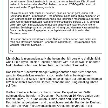
gemeinsamen Streckenabschnitt genau gar nichts bewirken. Die U4 wird
weiterhin ihren bestehenden Takt haben, nur eben CBTC-geführt statt mit
konventioneller Zugsicherungstechnik.
Ich werde auch nicht müde zu betonen, dass es darum geht, einen 100
Sekunden-Takt zu
ermöglichen
. Das bedeutet nicht, dass ab Dezember 2027
von Betriebsbeginn bis Betriebsschluss das technisch machbare ausgereizt
wird. Ob für den dritten Zug nach Mümmelmannsberg bereits CBTC benötigt
wird (Stichwort Signalabstände) müssen andere beantworten. Aber sicher
wird das Betriebsprogramm gerade vor Hintergrund klammer Kassen bei der
Stadt Hamburg nachfragegerecht hochgefahren und nicht sofort das
Maximum sein.
Das neue System wird derweil seine Stärken sicher schon ausspielen ehe
man das Maximum ausreizt: Schnelleres nachfahren, Energiesparen dank
weniger Halte vor Signalen...
VG
Ich möchte ja niemandem zu Nahe treten aber ich verstehe ehrlich nicht,
was für ein Hype um eine Technik gemacht wird, die weltweit in anderen
Metro Netzen schon seit Jahren bzw. Jahrzehnten Standard ist.
Das Problem "Fachkräftemangel" wird jedenfalls damit nicht behoben,
ganz im Gegenteil, es werden ja noch mehr Fahrer benötigt wenn
tatsächlich in der Spitze mal 6 Züge in 10 Minuten auf dem gemeinsamen
U2/U4 Abschnitt zwischen Horner Rennbahn und Jungfernstieg fahren
soll(t)en.
Vielleicht sollte sich die Hochbahn mal ein Beispiel an der RATP
nehmen, diese betreibt im Grossraum Paris neben 16 Metro Linien auch
diverse Tram-, RER- und Autobuslinien. Auch dort ist das Thema
Fachkräftemangel präsent und das nicht erst seit der Pandemie. Deshalb
hat sich die RATP mit Gewerkschaften, Arbeitnehmervertretern etc.