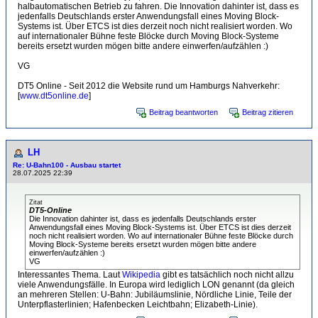
halbautomatischen Betrieb zu fahren. Die Innovation dahinter ist, dass es
jedenfalls Deutschlands erster Anwendungsfall eines Moving Block-
Systems ist. Über ETCS ist dies derzeit noch nicht realisiert worden. Wo
auf internationaler Bühne feste Blöcke durch Moving Block-Systeme
bereits ersetzt wurden mögen bitte andere einwerfen/aufzählen :)
VG
DT5 Online - Seit 2012 die Website rund um Hamburgs Nahverkehr:
[
www.dt5online.de
]
Beitrag beantworten
Beitrag zitieren
LH
Re: U-Bahn100 - Ausbau startet
28.07.2025 22:39
Zitat
DT5-Online
Die Innovation dahinter ist, dass es jedenfalls Deutschlands erster
Anwendungsfall eines Moving Block-Systems ist. Über ETCS ist dies derzeit
noch nicht realisiert worden. Wo auf internationaler Bühne feste Blöcke durch
Moving Block-Systeme bereits ersetzt wurden mögen bitte andere
einwerfen/aufzählen :)
VG
Interessantes Thema. Laut
Wikipedia
gibt es tatsächlich noch nicht allzu
viele Anwendungsfälle. In Europa wird lediglich LON genannt (da gleich
an mehreren Stellen: U-Bahn: Jubiläumslinie, Nördliche Linie, Teile der
Unterpflasterlinien; Hafenbecken Leichtbahn; Elizabeth-Linie).