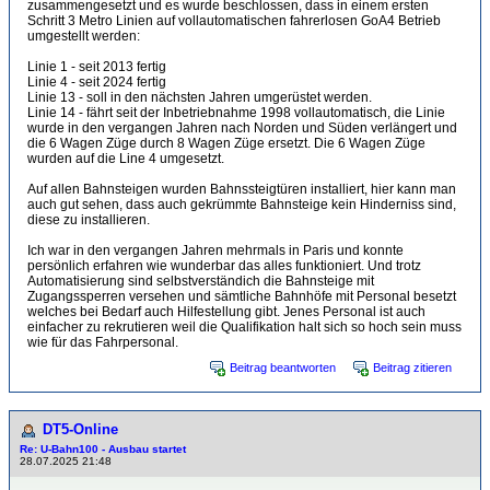
zusammengesetzt und es wurde beschlossen, dass in einem ersten
Schritt 3 Metro Linien auf vollautomatischen fahrerlosen GoA4 Betrieb
umgestellt werden:
Linie 1 - seit 2013 fertig
Linie 4 - seit 2024 fertig
Linie 13 - soll in den nächsten Jahren umgerüstet werden.
Linie 14 - fährt seit der Inbetriebnahme 1998 vollautomatisch, die Linie
wurde in den vergangen Jahren nach Norden und Süden verlängert und
die 6 Wagen Züge durch 8 Wagen Züge ersetzt. Die 6 Wagen Züge
wurden auf die Line 4 umgesetzt.
Auf allen Bahnsteigen wurden Bahnssteigtüren installiert, hier kann man
auch gut sehen, dass auch gekrümmte Bahnsteige kein Hinderniss sind,
diese zu installieren.
Ich war in den vergangen Jahren mehrmals in Paris und konnte
persönlich erfahren wie wunderbar das alles funktioniert. Und trotz
Automatisierung sind selbstverständich die Bahnsteige mit
Zugangssperren versehen und sämtliche Bahnhöfe mit Personal besetzt
welches bei Bedarf auch Hilfestellung gibt. Jenes Personal ist auch
einfacher zu rekrutieren weil die Qualifikation halt sich so hoch sein muss
wie für das Fahrpersonal.
Beitrag beantworten
Beitrag zitieren
DT5-Online
Re: U-Bahn100 - Ausbau startet
28.07.2025 21:48