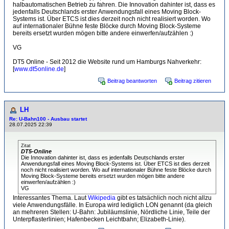
halbautomatischen Betrieb zu fahren. Die Innovation dahinter ist, dass es
jedenfalls Deutschlands erster Anwendungsfall eines Moving Block-
Systems ist. Über ETCS ist dies derzeit noch nicht realisiert worden. Wo
auf internationaler Bühne feste Blöcke durch Moving Block-Systeme
bereits ersetzt wurden mögen bitte andere einwerfen/aufzählen :)
VG
DT5 Online - Seit 2012 die Website rund um Hamburgs Nahverkehr:
[
www.dt5online.de
]
Beitrag beantworten
Beitrag zitieren
LH
Re: U-Bahn100 - Ausbau startet
28.07.2025 22:39
Zitat
DT5-Online
Die Innovation dahinter ist, dass es jedenfalls Deutschlands erster
Anwendungsfall eines Moving Block-Systems ist. Über ETCS ist dies derzeit
noch nicht realisiert worden. Wo auf internationaler Bühne feste Blöcke durch
Moving Block-Systeme bereits ersetzt wurden mögen bitte andere
einwerfen/aufzählen :)
VG
Interessantes Thema. Laut
Wikipedia
gibt es tatsächlich noch nicht allzu
viele Anwendungsfälle. In Europa wird lediglich LON genannt (da gleich
an mehreren Stellen: U-Bahn: Jubiläumslinie, Nördliche Linie, Teile der
Unterpflasterlinien; Hafenbecken Leichtbahn; Elizabeth-Linie).