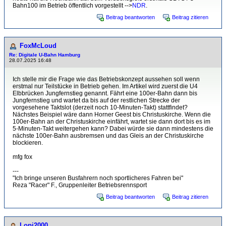
Bahn100 im Betrieb öffentlich vorgestellt -->
NDR
.
Beitrag beantworten
Beitrag zitieren
FoxMcLoud
Re: Digitale U-Bahn Hamburg
28.07.2025 16:48
Ich stelle mir die Frage wie das Betriebskonzept aussehen soll wenn
erstmal nur Teilstücke in Betrieb gehen. Im Artikel wird zuerst die U4
Elbbrücken Jungfernstieg genannt. Fährt eine 100er-Bahn dann bis
Jungfernstieg und wartet da bis auf der restlichen Strecke der
vorgesehene Taktslot (derzeit noch 10-Minuten-Takt) stattfindet?
Nächstes Beispiel wäre dann Horner Geest bis Christuskirche. Wenn die
100er-Bahn an der Christuskirche einfährt, wartet sie dann dort bis es im
5-Minuten-Takt weitergehen kann? Dabei würde sie dann mindestens die
nächste 100er-Bahn ausbremsen und das Gleis an der Christuskirche
blockieren.
mfg fox
---
"Ich bringe unseren Busfahrern noch sportlicheres Fahren bei"
Reza "Racer" F., Gruppenleiter Betriebsrennsport
Beitrag beantworten
Beitrag zitieren
Lopi2000