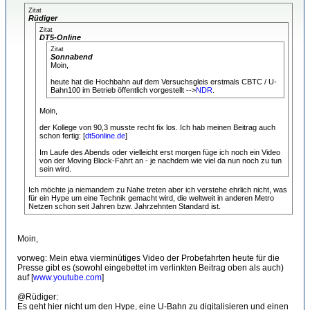
Zitat
Rüdiger
Zitat
DT5-Online
Zitat
Sonnabend
Moin,
heute hat die Hochbahn auf dem Versuchsgleis erstmals CBTC / U-
Bahn100 im Betrieb öffentlich vorgestellt -->
NDR
.
Moin,
der Kollege von 90,3 musste recht fix los. Ich hab meinen Beitrag auch
schon fertig: [
dt5online.de
]
Im Laufe des Abends oder vielleicht erst morgen füge ich noch ein Video
von der Moving Block-Fahrt an - je nachdem wie viel da nun noch zu tun
sein wird.
Ich möchte ja niemandem zu Nahe treten aber ich verstehe ehrlich nicht, was
für ein Hype um eine Technik gemacht wird, die weltweit in anderen Metro
Netzen schon seit Jahren bzw. Jahrzehnten Standard ist.
Moin,
vorweg: Mein etwa vierminütiges Video der Probefahrten heute für die
Presse gibt es (sowohl eingebettet im verlinkten Beitrag oben als auch)
auf [
www.youtube.com
]
@Rüdiger:
Es geht hier nicht um den Hype, eine U-Bahn zu digitalisieren und einen