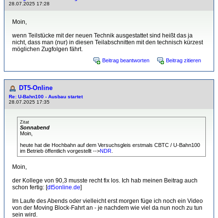
28.07.2025 17:28
Moin,
wenn Teilstücke mit der neuen Technik ausgestattet sind heißt das ja
nicht, dass man (nur) in diesen Teilabschnitten mit den technisch kürzest
möglichen Zugfolgen fährt.
Beitrag beantworten
Beitrag zitieren
DT5-Online
Re: U-Bahn100 - Ausbau startet
28.07.2025 17:35
Zitat
Sonnabend
Moin,
heute hat die Hochbahn auf dem Versuchsgleis erstmals CBTC / U-Bahn100
im Betrieb öffentlich vorgestellt -->
NDR
.
Moin,
der Kollege von 90,3 musste recht fix los. Ich hab meinen Beitrag auch
schon fertig: [
dt5online.de
]
Im Laufe des Abends oder vielleicht erst morgen füge ich noch ein Video
von der Moving Block-Fahrt an - je nachdem wie viel da nun noch zu tun
sein wird.