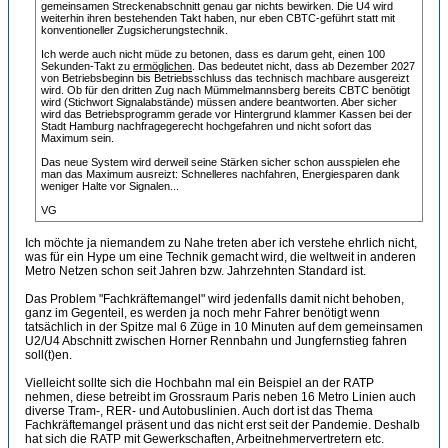
gemeinsamen Streckenabschnitt genau gar nichts bewirken. Die U4 wird
weiterhin ihren bestehenden Takt haben, nur eben CBTC-geführt statt mit
konventioneller Zugsicherungstechnik.
Ich werde auch nicht müde zu betonen, dass es darum geht, einen 100
Sekunden-Takt zu
ermöglichen
. Das bedeutet nicht, dass ab Dezember 2027
von Betriebsbeginn bis Betriebsschluss das technisch machbare ausgereizt
wird. Ob für den dritten Zug nach Mümmelmannsberg bereits CBTC benötigt
wird (Stichwort Signalabstände) müssen andere beantworten. Aber sicher
wird das Betriebsprogramm gerade vor Hintergrund klammer Kassen bei der
Stadt Hamburg nachfragegerecht hochgefahren und nicht sofort das
Maximum sein.
Das neue System wird derweil seine Stärken sicher schon ausspielen ehe
man das Maximum ausreizt: Schnelleres nachfahren, Energiesparen dank
weniger Halte vor Signalen...
VG
Ich möchte ja niemandem zu Nahe treten aber ich verstehe ehrlich nicht,
was für ein Hype um eine Technik gemacht wird, die weltweit in anderen
Metro Netzen schon seit Jahren bzw. Jahrzehnten Standard ist.
Das Problem "Fachkräftemangel" wird jedenfalls damit nicht behoben,
ganz im Gegenteil, es werden ja noch mehr Fahrer benötigt wenn
tatsächlich in der Spitze mal 6 Züge in 10 Minuten auf dem gemeinsamen
U2/U4 Abschnitt zwischen Horner Rennbahn und Jungfernstieg fahren
soll(t)en.
Vielleicht sollte sich die Hochbahn mal ein Beispiel an der RATP
nehmen, diese betreibt im Grossraum Paris neben 16 Metro Linien auch
diverse Tram-, RER- und Autobuslinien. Auch dort ist das Thema
Fachkräftemangel präsent und das nicht erst seit der Pandemie. Deshalb
hat sich die RATP mit Gewerkschaften, Arbeitnehmervertretern etc.