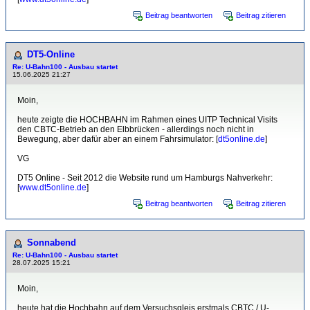
Beitrag beantworten
Beitrag zitieren
DT5-Online
Re: U-Bahn100 - Ausbau startet
15.06.2025 21:27
Moin,
heute zeigte die HOCHBAHN im Rahmen eines UITP Technical Visits
den CBTC-Betrieb an den Elbbrücken - allerdings noch nicht in
Bewegung, aber dafür aber an einem Fahrsimulator: [
dt5online.de
]
VG
DT5 Online - Seit 2012 die Website rund um Hamburgs Nahverkehr:
[
www.dt5online.de
]
Beitrag beantworten
Beitrag zitieren
Sonnabend
Re: U-Bahn100 - Ausbau startet
28.07.2025 15:21
Moin,
heute hat die Hochbahn auf dem Versuchsgleis erstmals CBTC / U-