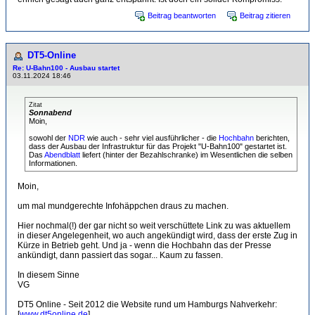
Beitrag beantworten
Beitrag zitieren
DT5-Online
Re: U-Bahn100 - Ausbau startet
03.11.2024 18:46
Zitat
Sonnabend
Moin,
sowohl der
NDR
wie auch - sehr viel ausführlicher - die
Hochbahn
berichten,
dass der Ausbau der Infrastruktur für das Projekt "U-Bahn100" gestartet ist.
Das
Abendblatt
liefert (hinter der Bezahlschranke) im Wesentlichen die selben
Informationen.
Moin,
um mal mundgerechte Infohäppchen draus zu machen.
Hier nochmal(!) der gar nicht so weit verschüttete Link zu was aktuellem
in dieser Angelegenheit, wo auch angekündigt wird, dass der erste Zug in
Kürze in Betrieb geht. Und ja - wenn die Hochbahn das der Presse
ankündigt, dann passiert das sogar... Kaum zu fassen.
In diesem Sinne
VG
DT5 Online - Seit 2012 die Website rund um Hamburgs Nahverkehr:
[
www.dt5online.de
]