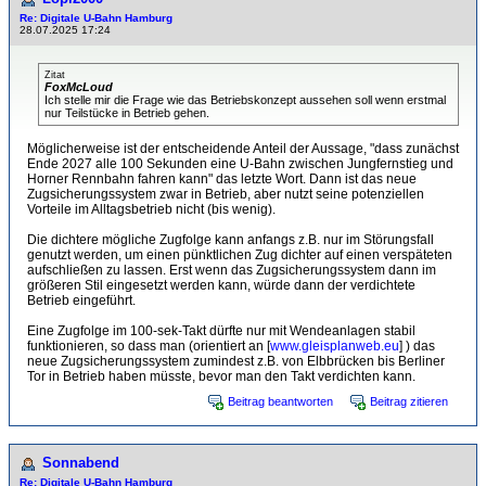
Re: Digitale U-Bahn Hamburg
28.07.2025 17:24
Zitat
FoxMcLoud
Ich stelle mir die Frage wie das Betriebskonzept aussehen soll wenn erstmal
nur Teilstücke in Betrieb gehen.
Möglicherweise ist der entscheidende Anteil der Aussage, "dass zunächst
Ende 2027 alle 100 Sekunden eine U-Bahn zwischen Jungfernstieg und
Horner Rennbahn fahren kann" das letzte Wort. Dann ist das neue
Zugsicherungssystem zwar in Betrieb, aber nutzt seine potenziellen
Vorteile im Alltagsbetrieb nicht (bis wenig).
Die dichtere mögliche Zugfolge kann anfangs z.B. nur im Störungsfall
genutzt werden, um einen pünktlichen Zug dichter auf einen verspäteten
aufschließen zu lassen. Erst wenn das Zugsicherungssystem dann im
größeren Stil eingesetzt werden kann, würde dann der verdichtete
Betrieb eingeführt.
Eine Zugfolge im 100-sek-Takt dürfte nur mit Wendeanlagen stabil
funktionieren, so dass man (orientiert an [
www.gleisplanweb.eu
] ) das
neue Zugsicherungssystem zumindest z.B. von Elbbrücken bis Berliner
Tor in Betrieb haben müsste, bevor man den Takt verdichten kann.
Beitrag beantworten
Beitrag zitieren
Sonnabend
Re: Digitale U-Bahn Hamburg