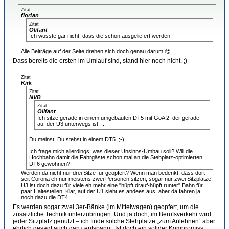
Zitat
flor!an
Zitat
Olifant
Ich wusste gar nicht, dass die schon ausgeliefert werden!
Alle Beiträge auf der Seite drehen sich doch genau darum 🤔
Dass bereits die ersten im Umlauf sind, stand hier noch nicht. ;)
Zitat
Kirk
Zitat
NVB
Zitat
Olifant
Ich sitze gerade in einem umgebauten DT5 mit GoA 2, der gerade
auf der U3 unterwegs ist. ...
Du meinst, Du stehst in einem DT5. ;-)
Ich frage mich allerdings, was dieser Unsinns-Umbau soll? Will die
Hochbahn damit die Fahrgäste schon mal an die Stehplatz-optimierten
DT6 gewöhnen?
Werden da nicht nur drei Sitze für geopfert? Wenn man bedenkt, dass dort
seit Corona eh nur meistens zwei Personen sitzen, sogar nur zwei Sitzplätze.
U3 ist doch dazu für viele eh mehr eine "hüpft drauf-hüpft runter" Bahn für
paar Haltestellen. Klar, auf der U1 sieht es andees aus, aber da fahren ja
noch dazu die DT4.
Es werden sogar zwei 3er-Bänke (im Mittelwagen) geopfert, um die
zusätzliche Technik unterzubringen. Und ja doch, im Berufsverkehr wird
jeder Sitzplatz genutzt – ich finde solche Stehplätze „zum Anlehnen“ aber
ehrlich gesagt auch ganz entspannt. Ist doch ein solider Kompromiss.