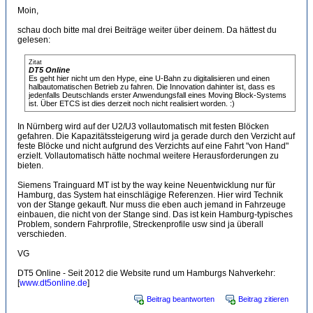
Moin,
schau doch bitte mal drei Beiträge weiter über deinem. Da hättest du
gelesen:
Zitat
DT5 Online
Es geht hier nicht um den Hype, eine U-Bahn zu digitalisieren und einen
halbautomatischen Betrieb zu fahren. Die Innovation dahinter ist, dass es
jedenfalls Deutschlands erster Anwendungsfall eines Moving Block-Systems
ist. Über ETCS ist dies derzeit noch nicht realisiert worden. :)
In Nürnberg wird auf der U2/U3 vollautomatisch mit festen Blöcken
gefahren. Die Kapazitätssteigerung wird ja gerade durch den Verzicht auf
feste Blöcke und nicht aufgrund des Verzichts auf eine Fahrt "von Hand"
erzielt. Vollautomatisch hätte nochmal weitere Herausforderungen zu
bieten.
Siemens Trainguard MT ist by the way keine Neuentwicklung nur für
Hamburg, das System hat einschlägige Referenzen. Hier wird Technik
von der Stange gekauft. Nur muss die eben auch jemand in Fahrzeuge
einbauen, die nicht von der Stange sind. Das ist kein Hamburg-typisches
Problem, sondern Fahrprofile, Streckenprofile usw sind ja überall
verschieden.
VG
DT5 Online - Seit 2012 die Website rund um Hamburgs Nahverkehr:
[
www.dt5online.de
]
Beitrag beantworten
Beitrag zitieren