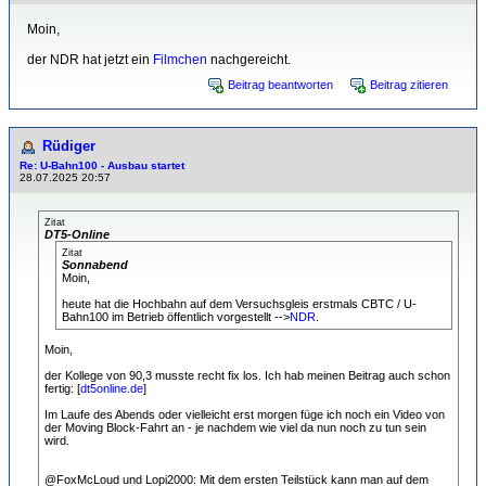
Moin,
der NDR hat jetzt ein
Filmchen
nachgereicht.
Beitrag beantworten
Beitrag zitieren
Rüdiger
Re: U-Bahn100 - Ausbau startet
28.07.2025 20:57
Zitat
DT5-Online
Zitat
Sonnabend
Moin,
heute hat die Hochbahn auf dem Versuchsgleis erstmals CBTC / U-
Bahn100 im Betrieb öffentlich vorgestellt -->
NDR
.
Moin,
der Kollege von 90,3 musste recht fix los. Ich hab meinen Beitrag auch schon
fertig: [
dt5online.de
]
Im Laufe des Abends oder vielleicht erst morgen füge ich noch ein Video von
der Moving Block-Fahrt an - je nachdem wie viel da nun noch zu tun sein
wird.
@FoxMcLoud und Lopi2000: Mit dem ersten Teilstück kann man auf dem