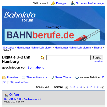
Willkommen!
Einloggen
Ein neues Profil erzeugen
* Werbung *
Startseite
>
Hamburger Nahverkehrsforen
>
Hamburger Nahverkehrsforum
>
Thema
>
Seite 5
Digitale U-Bahn
Hamburg
erweitert
geschrieben von
Sonnabend
Forenliste
Themenübersicht
Neues Thema
Neueste Beiträge:
25
|
50
|
100
|
in allen Foren
Seite 5 von 9
Seiten:
1
2
3
4
5
6
7
8
9
Olifant
Re: U-Bahn100 - Ausbau startet
03.11.2024 16:07