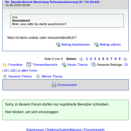
Re: Standardisierte Bewertung Teilautomatisierung U2 ! U4 (GoA2)
15.06.2026 00:09
Zitat
Sonnabend
Moin, was willst du damit ausdrücken?
Was ist denn unklar oder missverständlich?
Beitrag beantworten
Beitrag zitieren
Seite 5 von 9
Seiten:
1
2
3
4
5
6
7
8
9
Forenliste
Themenübersicht
Neues Thema
Neueste Beiträge:
25
|
50
|
100
|
in allen Foren
Neueres Thema
Älteres Thema
Druckansicht
Sorry, in diesem Forum dürfen nur registrierte Benutzer schreiben.
Hier klicken, um sich einzuloggen
Impressum
|
Datenschutzerklärung
|
Forumregeln