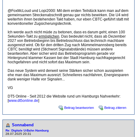
@FoxMcLoud und Lopi2000: Mit dem ersten Teilstück kann man auf dem
gemeinsamen Streckenabschnitt genau gar nichts bewirken. Die U4 wird
weiterhin ihren bestehenden Takt haben, nur eben CBTC-geführt statt mit
konventioneller Zugsicherungstechnik.
Ich werde auch nicht müde zu betonen, dass es darum geht, einen 100
Sekunden-Takt zu
ermöglichen
. Das bedeutet nicht, dass ab Dezember
2027 von Betriebsbeginn bis Betriebsschluss das technisch machbare
ausgereizt wird. Ob für den dritten Zug nach Mümmelmannsberg bereits
CBTC benötigt wird (Stichwort Signalabstände) müssen andere
beantworten. Aber sicher wird das Betriebsprogramm gerade vor
Hintergrund klammer Kassen bei der Stadt Hamburg nachfragegerecht
hochgefahren und nicht sofort das Maximum sein.
Das neue System wird derweil seine Stärken sicher schon ausspielen
ehe man das Maximum ausreizt: Schnelleres nachfahren, Energiesparen
dank weniger Halte vor Signalen...
VG
DT5 Online - Seit 2012 die Website rund um Hamburgs Nahverkehr:
[
www.dt5online.de
]
Beitrag beantworten
Beitrag zitieren
Sonnabend
Re: Digitale U-Bahn Hamburg
28.07.2025 20:31