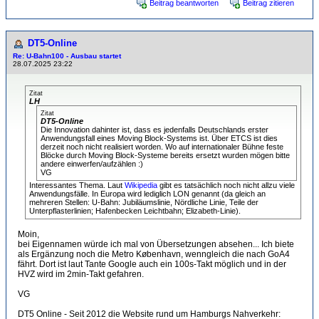
Beitrag beantworten
Beitrag zitieren
DT5-Online
Re: U-Bahn100 - Ausbau startet
28.07.2025 23:22
Zitat
LH
Zitat
DT5-Online
Die Innovation dahinter ist, dass es jedenfalls Deutschlands erster
Anwendungsfall eines Moving Block-Systems ist. Über ETCS ist dies
derzeit noch nicht realisiert worden. Wo auf internationaler Bühne feste
Blöcke durch Moving Block-Systeme bereits ersetzt wurden mögen bitte
andere einwerfen/aufzählen :)
VG
Interessantes Thema. Laut
Wikipedia
gibt es tatsächlich noch nicht allzu viele
Anwendungsfälle. In Europa wird lediglich LON genannt (da gleich an
mehreren Stellen: U-Bahn: Jubiläumslinie, Nördliche Linie, Teile der
Unterpflasterlinien; Hafenbecken Leichtbahn; Elizabeth-Linie).
Moin,
bei Eigennamen würde ich mal von Übersetzungen absehen... Ich biete
als Ergänzung noch die Metro København, wenngleich die nach GoA4
fährt. Dort ist laut Tante Google auch ein 100s-Takt möglich und in der
HVZ wird im 2min-Takt gefahren.
VG
DT5 Online - Seit 2012 die Website rund um Hamburgs Nahverkehr: