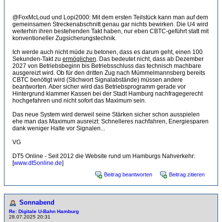
@FoxMcLoud und Lopi2000: Mit dem ersten Teilstück kann man auf dem
gemeinsamen Streckenabschnitt genau gar nichts bewirken. Die U4 wird
weiterhin ihren bestehenden Takt haben, nur eben CBTC-geführt statt mit
konventioneller Zugsicherungstechnik.
Ich werde auch nicht müde zu betonen, dass es darum geht, einen 100
Sekunden-Takt zu
ermöglichen
. Das bedeutet nicht, dass ab Dezember
2027 von Betriebsbeginn bis Betriebsschluss das technisch machbare
ausgereizt wird. Ob für den dritten Zug nach Mümmelmannsberg bereits
CBTC benötigt wird (Stichwort Signalabstände) müssen andere
beantworten. Aber sicher wird das Betriebsprogramm gerade vor
Hintergrund klammer Kassen bei der Stadt Hamburg nachfragegerecht
hochgefahren und nicht sofort das Maximum sein.
Das neue System wird derweil seine Stärken sicher schon ausspielen
ehe man das Maximum ausreizt: Schnelleres nachfahren, Energiesparen
dank weniger Halte vor Signalen...
VG
DT5 Online - Seit 2012 die Website rund um Hamburgs Nahverkehr:
[
www.dt5online.de
]
Beitrag beantworten
Beitrag zitieren
Sonnabend
Re: Digitale U-Bahn Hamburg
28.07.2025 20:31