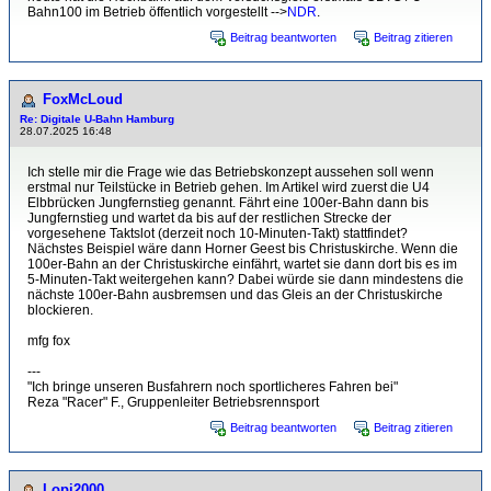
Bahn100 im Betrieb öffentlich vorgestellt -->
NDR
.
Beitrag beantworten
Beitrag zitieren
FoxMcLoud
Re: Digitale U-Bahn Hamburg
28.07.2025 16:48
Ich stelle mir die Frage wie das Betriebskonzept aussehen soll wenn
erstmal nur Teilstücke in Betrieb gehen. Im Artikel wird zuerst die U4
Elbbrücken Jungfernstieg genannt. Fährt eine 100er-Bahn dann bis
Jungfernstieg und wartet da bis auf der restlichen Strecke der
vorgesehene Taktslot (derzeit noch 10-Minuten-Takt) stattfindet?
Nächstes Beispiel wäre dann Horner Geest bis Christuskirche. Wenn die
100er-Bahn an der Christuskirche einfährt, wartet sie dann dort bis es im
5-Minuten-Takt weitergehen kann? Dabei würde sie dann mindestens die
nächste 100er-Bahn ausbremsen und das Gleis an der Christuskirche
blockieren.
mfg fox
---
"Ich bringe unseren Busfahrern noch sportlicheres Fahren bei"
Reza "Racer" F., Gruppenleiter Betriebsrennsport
Beitrag beantworten
Beitrag zitieren
Lopi2000