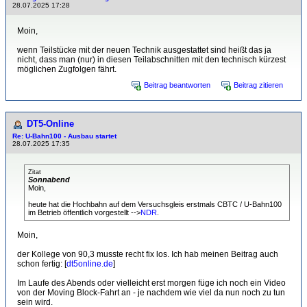
28.07.2025 17:28
Moin,
wenn Teilstücke mit der neuen Technik ausgestattet sind heißt das ja
nicht, dass man (nur) in diesen Teilabschnitten mit den technisch kürzest
möglichen Zugfolgen fährt.
Beitrag beantworten
Beitrag zitieren
DT5-Online
Re: U-Bahn100 - Ausbau startet
28.07.2025 17:35
Zitat
Sonnabend
Moin,
heute hat die Hochbahn auf dem Versuchsgleis erstmals CBTC / U-Bahn100
im Betrieb öffentlich vorgestellt -->
NDR
.
Moin,
der Kollege von 90,3 musste recht fix los. Ich hab meinen Beitrag auch
schon fertig: [
dt5online.de
]
Im Laufe des Abends oder vielleicht erst morgen füge ich noch ein Video
von der Moving Block-Fahrt an - je nachdem wie viel da nun noch zu tun
sein wird.