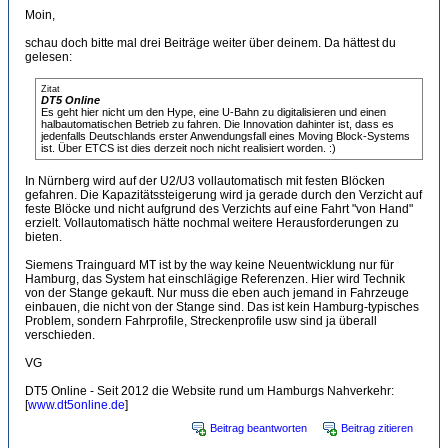
Moin,
schau doch bitte mal drei Beiträge weiter über deinem. Da hättest du
gelesen:
Zitat
DT5 Online
Es geht hier nicht um den Hype, eine U-Bahn zu digitalisieren und einen
halbautomatischen Betrieb zu fahren. Die Innovation dahinter ist, dass es
jedenfalls Deutschlands erster Anwendungsfall eines Moving Block-Systems
ist. Über ETCS ist dies derzeit noch nicht realisiert worden. :)
In Nürnberg wird auf der U2/U3 vollautomatisch mit festen Blöcken
gefahren. Die Kapazitätssteigerung wird ja gerade durch den Verzicht auf
feste Blöcke und nicht aufgrund des Verzichts auf eine Fahrt "von Hand"
erzielt. Vollautomatisch hätte nochmal weitere Herausforderungen zu
bieten.
Siemens Trainguard MT ist by the way keine Neuentwicklung nur für
Hamburg, das System hat einschlägige Referenzen. Hier wird Technik
von der Stange gekauft. Nur muss die eben auch jemand in Fahrzeuge
einbauen, die nicht von der Stange sind. Das ist kein Hamburg-typisches
Problem, sondern Fahrprofile, Streckenprofile usw sind ja überall
verschieden.
VG
DT5 Online - Seit 2012 die Website rund um Hamburgs Nahverkehr:
[
www.dt5online.de
]
Beitrag beantworten
Beitrag zitieren