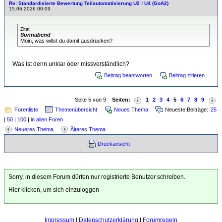
Re: Standardisierte Bewertung Teilautomatisierung U2 ! U4 (GoA2)
15.06.2026 00:09
Zitat
Sonnabend
Moin, was willst du damit ausdrücken?
Was ist denn unklar oder missverständlich?
Beitrag beantworten
Beitrag zitieren
Seite 5 von 9
Seiten:
1
2
3
4
5
6
7
8
9
Forenliste
Themenübersicht
Neues Thema
Neueste Beiträge:
25
|
50
|
100
|
in allen Foren
Neueres Thema
Älteres Thema
Druckansicht
Sorry, in diesem Forum dürfen nur registrierte Benutzer schreiben.
Hier klicken, um sich einzuloggen
Impressum
|
Datenschutzerklärung
|
Forumregeln