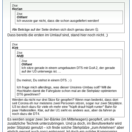
Zitat
flor!an
Zitat
Olifant
Ich wusste gar nicht, dass die schon ausgeliefert werden!
Alle Beiträge auf der Seite drehen sich doch genau darum 🤔
Dass bereits die ersten im Umlauf sind, stand hier noch nicht. ;)
Zitat
Kirk
Zitat
NVB
Zitat
Olifant
Ich sitze gerade in einem umgebauten DT5 mit GoA 2, der gerade
auf der U3 unterwegs ist. ...
Du meinst, Du stehst in einem DT5. ;-)
Ich frage mich allerdings, was dieser Unsinns-Umbau soll? Will die
Hochbahn damit die Fahrgäste schon mal an die Stehplatz-optimierten
DT6 gewöhnen?
Werden da nicht nur drei Sitze für geopfert? Wenn man bedenkt, dass dort
seit Corona eh nur meistens zwei Personen sitzen, sogar nur zwei Sitzplätze.
U3 ist doch dazu für viele eh mehr eine "hüpft drauf-hüpft runter" Bahn für
paar Haltestellen. Klar, auf der U1 sieht es andees aus, aber da fahren ja
noch dazu die DT4.
Es werden sogar zwei 3er-Bänke (im Mittelwagen) geopfert, um die
zusätzliche Technik unterzubringen. Und ja doch, im Berufsverkehr wird
jeder Sitzplatz genutzt – ich finde solche Stehplätze „zum Anlehnen“ aber
ehrlich gesagt auch ganz entspannt. Ist doch ein solider Kompromiss.