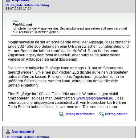
Re: Digitale U-Bahn Hamburg
28.07.2025 17:24
Zitat
FoxMcLoud
Ich stelle mir die Frage wie das Betriebskonzept aussehen soll wenn erstmal
nur Teilstücke in Betrieb gehen.
Möglicherweise ist der entscheidende Anteil der Aussage, "dass zunächst
Ende 2027 alle 100 Sekunden eine U-Bahn zwischen Jungfernstieg und
Horner Rennbahn fahren kann" das letzte Wort. Dann ist das neue
Zugsicherungssystem zwar in Betrieb, aber nutzt seine potenziellen
Vorteile im Alltagsbetrieb nicht (bis wenig).
Die dichtere mögliche Zugfolge kann anfangs z.B. nur im Störungsfall
genutzt werden, um einen pünktlichen Zug dichter auf einen verspäteten
aufschließen zu lassen. Erst wenn das Zugsicherungssystem dann im
größeren Stil eingesetzt werden kann, würde dann der verdichtete
Betrieb eingeführt.
Eine Zugfolge im 100-sek-Takt dürfte nur mit Wendeanlagen stabil
funktionieren, so dass man (orientiert an [
www.gleisplanweb.eu
] ) das
neue Zugsicherungssystem zumindest z.B. von Elbbrücken bis Berliner
Tor in Betrieb haben müsste, bevor man den Takt verdichten kann.
Beitrag beantworten
Beitrag zitieren
Sonnabend
Re: Digitale U-Bahn Hamburg