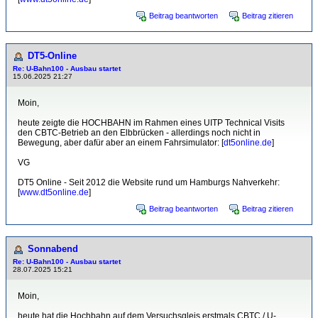
Beitrag beantworten
Beitrag zitieren
DT5-Online
Re: U-Bahn100 - Ausbau startet
15.06.2025 21:27
Moin,
heute zeigte die HOCHBAHN im Rahmen eines UITP Technical Visits
den CBTC-Betrieb an den Elbbrücken - allerdings noch nicht in
Bewegung, aber dafür aber an einem Fahrsimulator: [
dt5online.de
]
VG
DT5 Online - Seit 2012 die Website rund um Hamburgs Nahverkehr:
[
www.dt5online.de
]
Beitrag beantworten
Beitrag zitieren
Sonnabend
Re: U-Bahn100 - Ausbau startet
28.07.2025 15:21
Moin,
heute hat die Hochbahn auf dem Versuchsgleis erstmals CBTC / U-