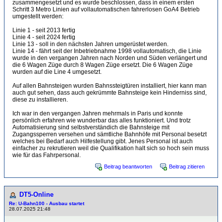
zusammengesetzt und es wurde beschlossen, dass in einem ersten
Schritt 3 Metro Linien auf vollautomatischen fahrerlosen GoA4 Betrieb
umgestellt werden:
Linie 1 - seit 2013 fertig
Linie 4 - seit 2024 fertig
Linie 13 - soll in den nächsten Jahren umgerüstet werden.
Linie 14 - fährt seit der Inbetriebnahme 1998 vollautomatisch, die Linie
wurde in den vergangen Jahren nach Norden und Süden verlängert und
die 6 Wagen Züge durch 8 Wagen Züge ersetzt. Die 6 Wagen Züge
wurden auf die Line 4 umgesetzt.
Auf allen Bahnsteigen wurden Bahnssteigtüren installiert, hier kann man
auch gut sehen, dass auch gekrümmte Bahnsteige kein Hinderniss sind,
diese zu installieren.
Ich war in den vergangen Jahren mehrmals in Paris und konnte
persönlich erfahren wie wunderbar das alles funktioniert. Und trotz
Automatisierung sind selbstverständich die Bahnsteige mit
Zugangssperren versehen und sämtliche Bahnhöfe mit Personal besetzt
welches bei Bedarf auch Hilfestellung gibt. Jenes Personal ist auch
einfacher zu rekrutieren weil die Qualifikation halt sich so hoch sein muss
wie für das Fahrpersonal.
Beitrag beantworten
Beitrag zitieren
DT5-Online
Re: U-Bahn100 - Ausbau startet
28.07.2025 21:48