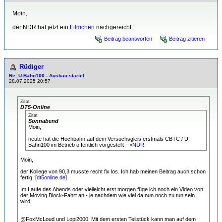
Moin,
der NDR hat jetzt ein
Filmchen
nachgereicht.
Beitrag beantworten
Beitrag zitieren
Rüdiger
Re: U-Bahn100 - Ausbau startet
28.07.2025 20:57
Zitat
DT5-Online
Zitat
Sonnabend
Moin,
heute hat die Hochbahn auf dem Versuchsgleis erstmals CBTC / U-
Bahn100 im Betrieb öffentlich vorgestellt -->
NDR
.
Moin,
der Kollege von 90,3 musste recht fix los. Ich hab meinen Beitrag auch schon
fertig: [
dt5online.de
]
Im Laufe des Abends oder vielleicht erst morgen füge ich noch ein Video von
der Moving Block-Fahrt an - je nachdem wie viel da nun noch zu tun sein
wird.
@FoxMcLoud und Lopi2000: Mit dem ersten Teilstück kann man auf dem