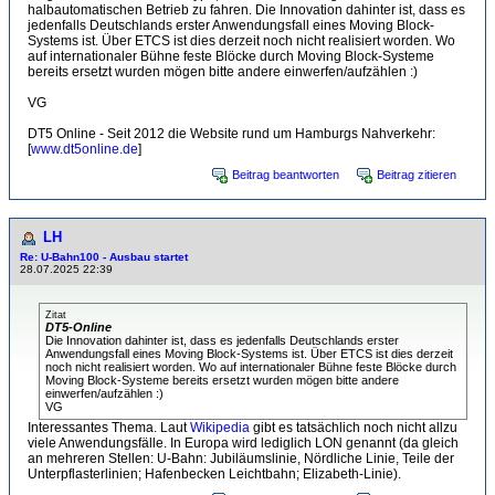
halbautomatischen Betrieb zu fahren. Die Innovation dahinter ist, dass es
jedenfalls Deutschlands erster Anwendungsfall eines Moving Block-
Systems ist. Über ETCS ist dies derzeit noch nicht realisiert worden. Wo
auf internationaler Bühne feste Blöcke durch Moving Block-Systeme
bereits ersetzt wurden mögen bitte andere einwerfen/aufzählen :)
VG
DT5 Online - Seit 2012 die Website rund um Hamburgs Nahverkehr:
[
www.dt5online.de
]
Beitrag beantworten
Beitrag zitieren
LH
Re: U-Bahn100 - Ausbau startet
28.07.2025 22:39
Zitat
DT5-Online
Die Innovation dahinter ist, dass es jedenfalls Deutschlands erster
Anwendungsfall eines Moving Block-Systems ist. Über ETCS ist dies derzeit
noch nicht realisiert worden. Wo auf internationaler Bühne feste Blöcke durch
Moving Block-Systeme bereits ersetzt wurden mögen bitte andere
einwerfen/aufzählen :)
VG
Interessantes Thema. Laut
Wikipedia
gibt es tatsächlich noch nicht allzu
viele Anwendungsfälle. In Europa wird lediglich LON genannt (da gleich
an mehreren Stellen: U-Bahn: Jubiläumslinie, Nördliche Linie, Teile der
Unterpflasterlinien; Hafenbecken Leichtbahn; Elizabeth-Linie).