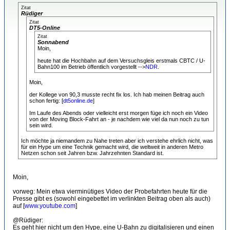
Zitat
Rüdiger
Zitat
DT5-Online
Zitat
Sonnabend
Moin,
heute hat die Hochbahn auf dem Versuchsgleis erstmals CBTC / U-
Bahn100 im Betrieb öffentlich vorgestellt -->
NDR
.
Moin,
der Kollege von 90,3 musste recht fix los. Ich hab meinen Beitrag auch
schon fertig: [
dt5online.de
]
Im Laufe des Abends oder vielleicht erst morgen füge ich noch ein Video
von der Moving Block-Fahrt an - je nachdem wie viel da nun noch zu tun
sein wird.
Ich möchte ja niemandem zu Nahe treten aber ich verstehe ehrlich nicht, was
für ein Hype um eine Technik gemacht wird, die weltweit in anderen Metro
Netzen schon seit Jahren bzw. Jahrzehnten Standard ist.
Moin,
vorweg: Mein etwa vierminütiges Video der Probefahrten heute für die
Presse gibt es (sowohl eingebettet im verlinkten Beitrag oben als auch)
auf [
www.youtube.com
]
@Rüdiger:
Es geht hier nicht um den Hype, eine U-Bahn zu digitalisieren und einen