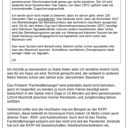
gemeinsamen Streckenabschnitt genau gar nichts bewirken. Die U4 wird
weiterhin ihren bestehenden Takt haben, nur eben CBTC-geführt statt mit
konventioneller Zugsicherungstechnik.
Ich werde auch nicht müde zu betonen, dass es darum geht, einen 100
Sekunden-Takt zu
ermöglichen
. Das bedeutet nicht, dass ab Dezember 2027
von Betriebsbeginn bis Betriebsschluss das technisch machbare ausgereizt
wird. Ob für den dritten Zug nach Mümmelmannsberg bereits CBTC benötigt
wird (Stichwort Signalabstände) müssen andere beantworten. Aber sicher
wird das Betriebsprogramm gerade vor Hintergrund klammer Kassen bei der
Stadt Hamburg nachfragegerecht hochgefahren und nicht sofort das
Maximum sein.
Das neue System wird derweil seine Stärken sicher schon ausspielen ehe
man das Maximum ausreizt: Schnelleres nachfahren, Energiesparen dank
weniger Halte vor Signalen...
VG
Ich möchte ja niemandem zu Nahe treten aber ich verstehe ehrlich nicht,
was für ein Hype um eine Technik gemacht wird, die weltweit in anderen
Metro Netzen schon seit Jahren bzw. Jahrzehnten Standard ist.
Das Problem "Fachkräftemangel" wird jedenfalls damit nicht behoben,
ganz im Gegenteil, es werden ja noch mehr Fahrer benötigt wenn
tatsächlich in der Spitze mal 6 Züge in 10 Minuten auf dem gemeinsamen
U2/U4 Abschnitt zwischen Horner Rennbahn und Jungfernstieg fahren
soll(t)en.
Vielleicht sollte sich die Hochbahn mal ein Beispiel an der RATP
nehmen, diese betreibt im Grossraum Paris neben 16 Metro Linien auch
diverse Tram-, RER- und Autobuslinien. Auch dort ist das Thema
Fachkräftemangel präsent und das nicht erst seit der Pandemie. Deshalb
hat sich die RATP mit Gewerkschaften, Arbeitnehmervertretern etc.