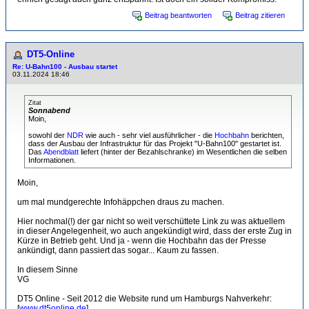
Beitrag beantworten
Beitrag zitieren
DT5-Online
Re: U-Bahn100 - Ausbau startet
03.11.2024 18:46
Zitat
Sonnabend
Moin,
sowohl der
NDR
wie auch - sehr viel ausführlicher - die
Hochbahn
berichten,
dass der Ausbau der Infrastruktur für das Projekt "U-Bahn100" gestartet ist.
Das
Abendblatt
liefert (hinter der Bezahlschranke) im Wesentlichen die selben
Informationen.
Moin,
um mal mundgerechte Infohäppchen draus zu machen.
Hier nochmal(!) der gar nicht so weit verschüttete Link zu was aktuellem
in dieser Angelegenheit, wo auch angekündigt wird, dass der erste Zug in
Kürze in Betrieb geht. Und ja - wenn die Hochbahn das der Presse
ankündigt, dann passiert das sogar... Kaum zu fassen.
In diesem Sinne
VG
DT5 Online - Seit 2012 die Website rund um Hamburgs Nahverkehr:
[
www.dt5online.de
]