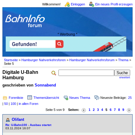
Willkommen!
Einloggen
Ein neues Profil erzeugen
* Werbung *
Startseite
>
Hamburger Nahverkehrsforen
>
Hamburger Nahverkehrsforum
>
Thema
>
Seite 5
Digitale U-Bahn
Hamburg
erweitert
geschrieben von
Sonnabend
Forenliste
Themenübersicht
Neues Thema
Neueste Beiträge:
25
|
50
|
100
|
in allen Foren
Seite 5 von 9
Seiten:
1
2
3
4
5
6
7
8
9
Olifant
Re: U-Bahn100 - Ausbau startet
03.11.2024 16:07