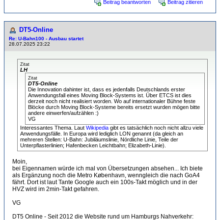
Beitrag beantworten
Beitrag zitieren
DT5-Online
Re: U-Bahn100 - Ausbau startet
28.07.2025 23:22
Zitat
LH
Zitat
DT5-Online
Die Innovation dahinter ist, dass es jedenfalls Deutschlands erster
Anwendungsfall eines Moving Block-Systems ist. Über ETCS ist dies
derzeit noch nicht realisiert worden. Wo auf internationaler Bühne feste
Blöcke durch Moving Block-Systeme bereits ersetzt wurden mögen bitte
andere einwerfen/aufzählen :)
VG
Interessantes Thema. Laut
Wikipedia
gibt es tatsächlich noch nicht allzu viele
Anwendungsfälle. In Europa wird lediglich LON genannt (da gleich an
mehreren Stellen: U-Bahn: Jubiläumslinie, Nördliche Linie, Teile der
Unterpflasterlinien; Hafenbecken Leichtbahn; Elizabeth-Linie).
Moin,
bei Eigennamen würde ich mal von Übersetzungen absehen... Ich biete
als Ergänzung noch die Metro København, wenngleich die nach GoA4
fährt. Dort ist laut Tante Google auch ein 100s-Takt möglich und in der
HVZ wird im 2min-Takt gefahren.
VG
DT5 Online - Seit 2012 die Website rund um Hamburgs Nahverkehr: