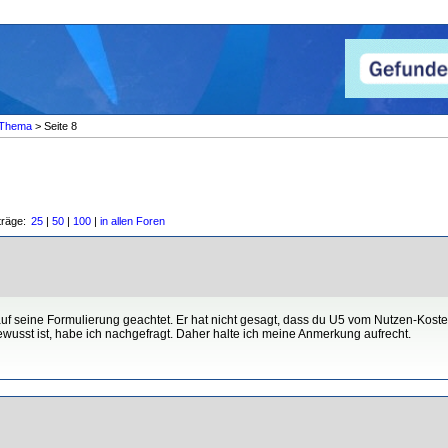
Thema
> Seite 8
träge:
25
|
50
|
100
|
in allen Foren
auf seine Formulierung geachtet. Er hat nicht gesagt, dass du U5 vom Nutzen-Koste
bewusst ist, habe ich nachgefragt. Daher halte ich meine Anmerkung aufrecht.