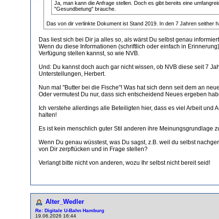
Ja, man kann die Anfrage stellen. Doch es gibt bereits eine umfangr
"Gesundbetung" brauche.
Das von dir verlinkte Dokument ist Stand 2019. In den 7 Jahren seither
Das liest sich bei Dir ja alles so, als wärst Du selbst genau inform
Wenn du diese Informationen (schriftlich oder einfach in Erinnerung
Verfügung stellen kannst, so wie NVB.
Und: Du kannst doch auch gar nicht wissen, ob NVB diese seit 7 Ja
Unterstellungen, Herbert.
Nun mal "Butter bei die Fische"! Was hat sich denn seit dem an ne
Oder vermutest Du nur, dass sich entscheidend Neues ergeben ha
Ich verstehe allerdings alle Beteiligten hier, dass es viel Arbeit
halten!
Es ist kein menschlich guter Stil anderen ihre Meinungsgrundlage 
Wenn Du genau wüsstest, was Du sagst, z.B. weil du selbst nachge
von Dir zerpflücken und in Frage stellen?
Verlangt bitte nicht von anderen, wozu Ihr selbst nicht bereit seid!
Alter_Wedler
Re: Digitale U-Bahn Hamburg
19.06.2026 16:44