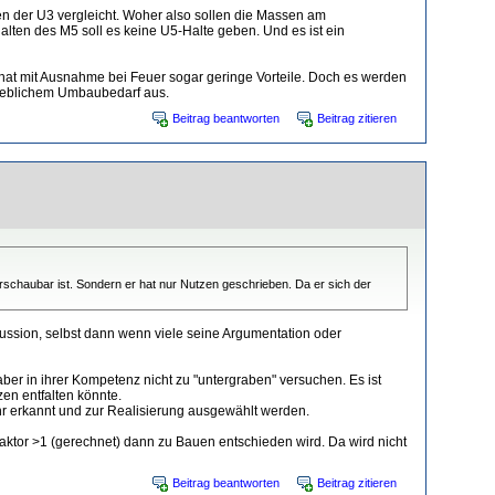
en der U3 vergleicht. Woher also sollen die Massen am
lten des M5 soll es keine U5-Halte geben. Und es ist ein
 hat mit Ausnahme bei Feuer sogar geringe Vorteile. Doch es werden
rheblichem Umbaubedarf aus.
Beitrag beantworten
Beitrag zitieren
schaubar ist. Sondern er hat nur Nutzen geschrieben. Da er sich der
kussion, selbst dann wenn viele seine Argumentation oder
ber in ihrer Kompetenz nicht zu "untergraben" versuchen. Es ist
en entfalten könnte.
r erkannt und zur Realisierung ausgewählt werden.
aktor >1 (gerechnet) dann zu Bauen entschieden wird. Da wird nicht
Beitrag beantworten
Beitrag zitieren