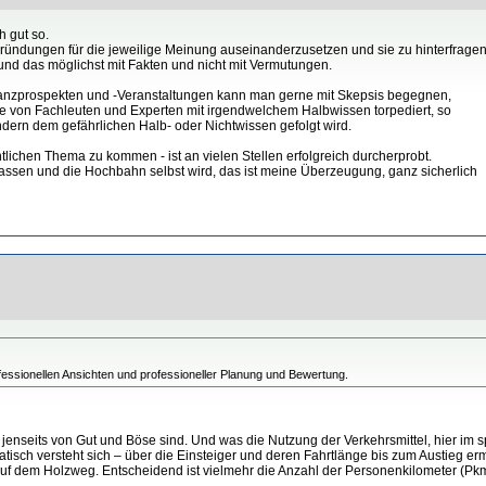
h gut so.
ründungen für die jeweilige Meinung auseinanderzusetzen und sie zu hinterfragen
und das möglichst mit Fakten und nicht mit Vermutungen.
chglanzprospekten und -Veranstaltungen kann man gerne mit Skepsis begegnen,
sse von Fachleuten und Experten mit irgendwelchem Halbwissen torpediert, so
ondern dem gefährlichen Halb- oder Nichtwissen gefolgt wird.
tlichen Thema zu kommen - ist an vielen Stellen erfolgreich durcherprobt.
assen und die Hochbahn selbst wird, das ist meine Überzeugung, ganz sicherlich
ofessionellen Ansichten und professioneller Planung und Bewertung.
nseits von Gut und Böse sind. Und was die Nutzung der Verkehrsmittel, hier im spe
sch versteht sich – über die Einsteiger und deren Fahrtlänge bis zum Austieg ermi
auf dem Holzweg. Entscheidend ist vielmehr die Anzahl der Personenkilometer (Pkm