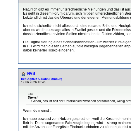
Natürlich gibt es immer unterschiedliche Meinungen und das ist auc
Es geht in diesem Forum darum, sich mit den unterschiedlichen Beg
Letztendlich ist das die Überprüfung der eigenen Meinungsbildung 
Ich sehe sicherlich nicht alles durch eine rosarote Brille und Ho
aber es wird heutzutage alles in Zweifel gesetzt und die Erkenntni
dass letztendlich an vielen Stellen nicht mehr die Fakten zählen, s
Die Digitalisierung eines Schnellbahnbetrieb - um wieder zum eigen
In HH wird man diesen Betrieb auf die hiesigen Begebenheiten anp
dabei keinerlei Risiko eingehen.
NVB
Re: Digitale U-Bahn Hamburg
19.06.2026 13:45
Zitat
Djensi
... Genau, das ist halt der Unterschied zwischen persönlichen, wenig pr
Wenn du meinst ...
Ich habe bewusst vom Nutzen gesprochen, weil die Kosten ohnehin je
lieb ist. Diese sogenannte Fahrzeugbelegung wird – streng mathemati
mit der Anzahl der Fahrgäste Eindruck schinden zu können, der ist 