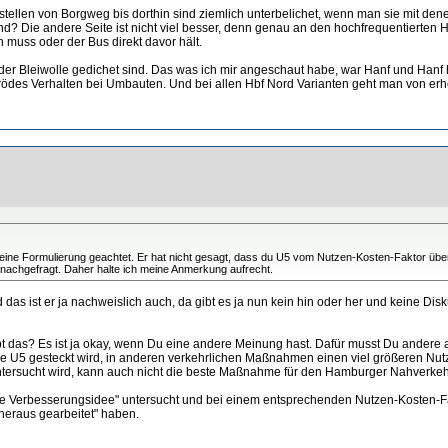
tellen von Borgweg bis dorthin sind ziemlich unterbelichet, wenn man sie mit den
 Die andere Seite ist nicht viel besser, denn genau an den hochfrequentierten Ha
muss oder der Bus direkt davor hält.
der Bleiwolle gedichet sind. Das was ich mir angeschaut habe, war Hanf und Hanf
prödes Verhalten bei Umbauten. Und bei allen Hbf Nord Varianten geht man von e
eine Formulierung geachtet. Er hat nicht gesagt, dass du U5 vom Nutzen-Kosten-Faktor über
ch nachgefragt. Daher halte ich meine Anmerkung aufrecht.
as ist er ja nachweislich auch, da gibt es ja nun kein hin oder her und keine Dis
bt das? Es ist ja okay, wenn Du eine andere Meinung hast. Dafür musst Du andere a
 die U5 gesteckt wird, in anderen verkehrlichen Maßnahmen einen viel größeren Nutz
ntersucht wird, kann auch nicht die beste Maßnahme für den Hamburger Nahverkeh
iche Verbesserungsidee" untersucht und bei einem entsprechenden Nutzen-Kosten-F
heraus gearbeitet" haben.