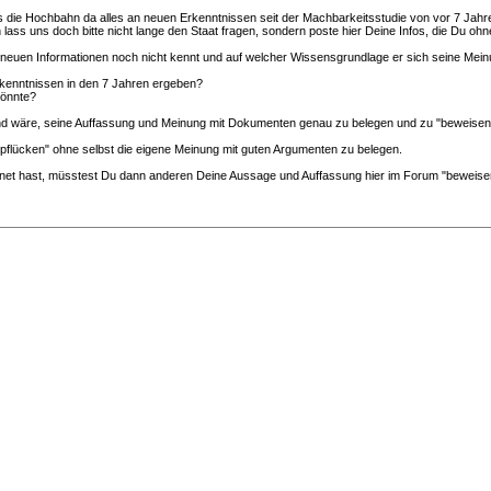
, was die Hochbahn da alles an neuen Erkenntnissen seit der Machbarkeitsstudie von vor 7 Jah
ann lass uns doch bitte nicht lange den Staat fragen, sondern poste hier Deine Infos, die Du
neuen Informationen noch nicht kennt und auf welcher Wissensgrundlage er sich seine Meinu
rkenntnissen in den 7 Jahren ergeben?
könnte?
ufwand wäre, seine Auffassung und Meinung mit Dokumenten genau zu belegen und zu "beweisen".
rpflücken" ohne selbst die eigene Meinung mit guten Argumenten zu belegen.
net hast, müsstest Du dann anderen Deine Aussage und Auffassung hier im Forum "beweisen