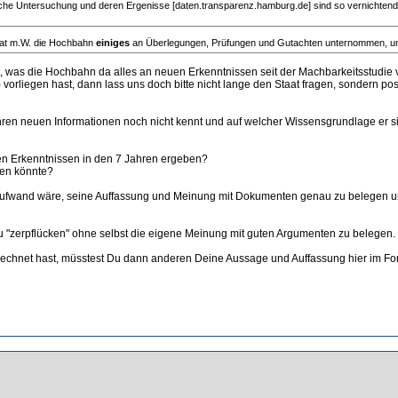
eiche Untersuchung und deren Ergenisse [daten.transparenz.hamburg.de] sind so vernichtend
 hat m.W. die Hochbahn
einiges
an Überlegungen, Prüfungen und Gutachten unternommen, um 
iert, was die Hochbahn da alles an neuen Erkenntnissen seit der Machbarkeitsstudie 
) vorliegen hast, dann lass uns doch bitte nicht lange den Staat fragen, sondern 
hren neuen Informationen noch nicht kennt und auf welcher Wissensgrundlage er s
uen Erkenntnissen in den 7 Jahren ergeben?
ben könnte?
 und Aufwand wäre, seine Auffassung und Meinung mit Dokumenten genau zu belegen un
zu "zerpflücken" ohne selbst die eigene Meinung mit guten Argumenten zu belegen.
rechnet hast, müsstest Du dann anderen Deine Aussage und Auffassung hier im F