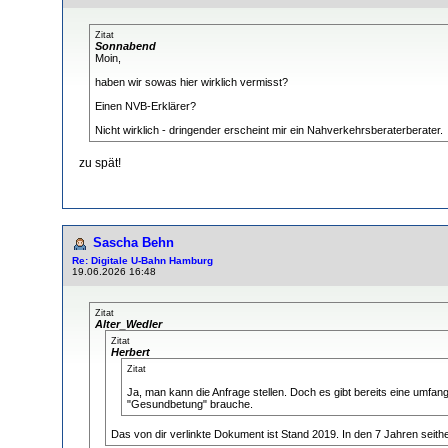
Zitat
Sonnabend
Moin,
haben wir sowas hier wirklich vermisst?
Einen NVB-Erklärer?
Nicht wirklich - dringender erscheint mir ein Nahverkehrsberaterberater.
zu spät!
Sascha Behn
Re: Digitale U-Bahn Hamburg
19.06.2026 16:48
Zitat
Alter_Wedler
Zitat
Herbert
Zitat
Ja, man kann die Anfrage stellen. Doch es gibt bereits eine umfa
"Gesundbetung" brauche.
Das von dir verlinkte Dokument ist Stand 2019. In den 7 Jahren seit