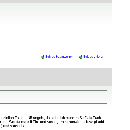
.
Beitrag beantworten
Beitrag zitieren
ziellen Fall der U5 angeht, da stehe ich mehr im Stoff als Euch
ttelt. Wer da nur mit Ein- und Austeigern herumwirbelt bzw. glaubt
) und sonst nix.