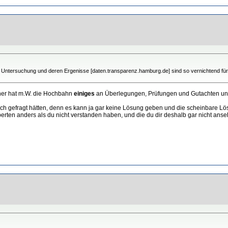
he Untersuchung und deren Ergenisse [daten.transparenz.hamburg.de] sind so vernichtend fü
ther hat m.W. die Hochbahn
einiges
an Überlegungen, Prüfungen und Gutachten unt
dich gefragt hätten, denn es kann ja gar keine Lösung geben und die scheinbare Lö
erten anders als du nicht verstanden haben, und die du dir deshalb gar nicht ans