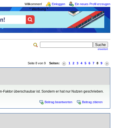
Willkommen!
Einloggen
Ein neues Profil erzeugen
* Werbung *
erweitert
Seite 8 von 9
Seiten:
1
2
3
4
5
6
7
8
9
n-Faktor überschaubar ist. Sondern er hat nur Nutzen geschrieben.
Beitrag beantworten
Beitrag zitieren