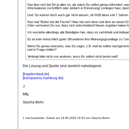
Das liest sich bei Dir ja alles so, als wärst Du selbst genau informiert
Informationen (schriftlich oder einfach in Erinnerung) vorliegen hast, d
Und: Du kannst doch auch gar nicht wissen, ob NVB diese seit 7 Jahren 
Nun mal "Butter bei die Fische"! Was hat sich denn seit dem an neuen E
Oder vermutest Du nur, dass sich entscheidend Neues ergeben haben 
Ich verstehe allerdings alle Beteiligten hier, dass es viel Arbeit und A
Es ist kein menschlich guter Stil anderen ihre Meinungsgrundlage zu "ze
Wenn Du genau wüsstest, was Du sagst, z.B. weil du selbst nachgerech
und in Frage stellen?
Verlangt bitte nicht von anderen, wozu Ihr selbst nicht bereit seid!
Die Lösung und Quelle sind ziemlich naheliegend.
[
fragdenstaat.de
]
[
transparenz.hamburg.de
]
;)
Mfg
Sascha Behn
1 mal bearbeitet. Zuletzt am 19.06.2026 16:53 von Sascha Behn.