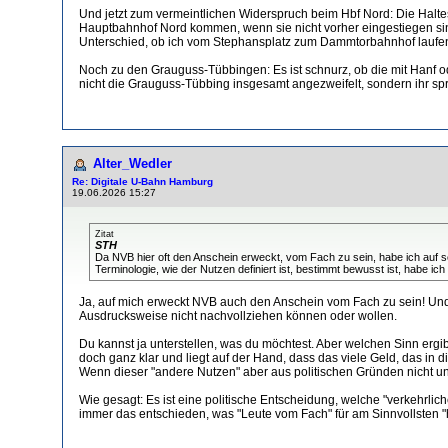
Und jetzt zum vermeintlichen Widerspruch beim Hbf Nord: Die Haltes
Hauptbahnhof Nord kommen, wenn sie nicht vorher eingestiegen sind?
Unterschied, ob ich vom Stephansplatz zum Dammtorbahnhof laufen 
Noch zu den Grauguss-Tübbingen: Es ist schnurz, ob die mit Hanf o
nicht die Grauguss-Tübbing insgesamt angezweifelt, sondern ihr s
Alter_Wedler
Re: Digitale U-Bahn Hamburg
19.06.2026 15:27
Zitat
STH
Da NVB hier oft den Anschein erweckt, vom Fach zu sein, habe ich auf s
Terminologie, wie der Nutzen definiert ist, bestimmt bewusst ist, habe i
Ja, auf mich erweckt NVB auch den Anschein vom Fach zu sein! Und d
Ausdrucksweise nicht nachvollziehen können oder wollen.
Du kannst ja unterstellen, was du möchtest. Aber welchen Sinn ergi
doch ganz klar und liegt auf der Hand, dass das viele Geld, das in
Wenn dieser "andere Nutzen" aber aus politischen Gründen nicht u
Wie gesagt: Es ist eine politische Entscheidung, welche "verkehrl
immer das entschieden, was "Leute vom Fach" für am Sinnvollsten "