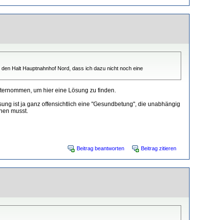
r den Halt Hauptnahnhof Nord, dass ich dazu nicht noch eine
ernommen, um hier eine Lösung zu finden.
sung ist ja ganz offensichtlich eine "Gesundbetung", die unabhängig
ehen musst.
Beitrag beantworten
Beitrag zitieren