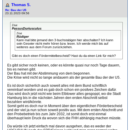
Thomas S.
Re: Bau der U5
23.11.2023 09:56
Zitat
PassusDuriusculus
Zitat
Rüdiger
Kann mal bitte jemand den 3-buchstabigen hier abschalten? Ich kann
sein Geseier nicht mehr hören bzw. lesen. Ich werde mich bis auf
weiteres aus dem Forum zurückziehen.
Gibt es doch einen Fördermittelbescheid? Hast du da einen Link für mich?
Es gibt sicher noch keinen, oder es könnte quasi nur noch Tage dauern,
bis es neinen gibt.
Der Bau hat mit der Abstimmung von dem begonnen.
Die Krise wird nicht so lange andauern als der gesamte Bau der der U5.
Es ist doch sicherlich auch soweit alles mit dem Bund schriftlich
vereinbart worden und es gab doch schon ein positves Zeichen dafür.
Das wird doch jetzt nicht wie beim Elbtower alles gesgoppt, wo die Stadt
Hamburg bis in die nächsten Jahren den ersten Abschnitt selbst
bezahlen wird/könnte.
Somit geht es doch nur in Moment über den eigentlichen Förderbescheid
und der viel ja nun schon soweit positiv aus. Mit dem ersten Abschnitt und
den Probebetrieb bis zum Jahr 2032, ist somit doch erst einmal
überhaupt kein Druck da wovon sich die FHH abhängig machen müsste.
Da würde ich jetzt einfach mal davon ausgehen, das es weder der