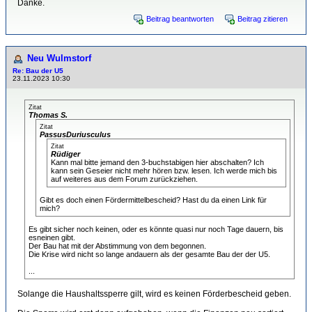
Danke.
Beitrag beantworten
Beitrag zitieren
Neu Wulmstorf
Re: Bau der U5
23.11.2023 10:30
Zitat
Thomas S.
Zitat
PassusDuriusculus
Zitat
Rüdiger
Kann mal bitte jemand den 3-buchstabigen hier abschalten? Ich
kann sein Geseier nicht mehr hören bzw. lesen. Ich werde mich bis
auf weiteres aus dem Forum zurückziehen.
Gibt es doch einen Fördermittelbescheid? Hast du da einen Link für
mich?
Es gibt sicher noch keinen, oder es könnte quasi nur noch Tage dauern, bis
esneinen gibt.
Der Bau hat mit der Abstimmung von dem begonnen.
Die Krise wird nicht so lange andauern als der gesamte Bau der der U5.
...
Solange die Haushaltssperre gilt, wird es keinen Förderbescheid geben.