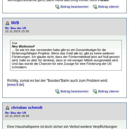
Vermögensreserve geht, dann heißt das Ding immer noch
Fonds
!
Beitrag beantworten
Beitrag zitieren
NVB
Re: Bau der U5
22.11.2023 15:35
Zitat
Neu Wulmstorf
... So wie ich das verstanden habe gibt es ein Gesamtbudget für die
förderungsfähigen Projekte. Wenn das Geld alle ist, gibt es keine weiteren
Förderungen. Ich glaube nicht, dass der Fördermitteltopf jetzt auf Null gesetzt
wird, halte es aber für denkbar, dass er mit weniger Mitteln ausgestattet wird.
Und das würde die Chancen für eine Zusage für eine Förderung der U5
schmälern.
Richtig, zumal es bei der "Bundes"Bahn auch zum Problem wird:
[
www.fr.de
]
Beitrag beantworten
Beitrag zitieren
christian schmidt
Re: Bau der U5
22.11.2023 18:28
Eine Haushaltsperre ist doch sicher ein Verbot weitere Verpflichtungen