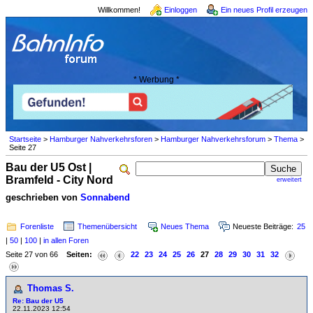
Willkommen!
Einloggen
Ein neues Profil erzeugen
* Werbung *
Startseite
>
Hamburger Nahverkehrsforen
>
Hamburger Nahverkehrsforum
>
Thema
>
Seite 27
Bau der U5 Ost |
Bramfeld - City Nord
erweitert
geschrieben von
Sonnabend
Forenliste
Themenübersicht
Neues Thema
Neueste Beiträge:
25
|
50
|
100
|
in allen Foren
Seite 27 von 66
Seiten:
22
23
24
25
26
27
28
29
30
31
32
Thomas S.
Re: Bau der U5
22.11.2023 12:54