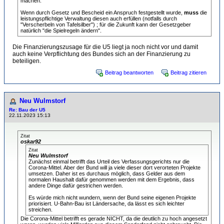
machen.
Wenn durch Gesetz und Bescheid ein Anspruch festgestellt wurde,
muss
die
leistungspflichtige Verwaltung diesen auch erfüllen (notfalls durch
"Verscherbeln von Tafelsilber") ; für die Zukunft kann der Gesetzgeber
natürlich "die Spielregeln ändern".
Die Finanzierungszusage für die U5 liegt ja noch nicht vor und damit
auch keine Verpflichtung des Bundes sich an der Finanzierung zu
beteiligen.
Beitrag beantworten
Beitrag zitieren
Neu Wulmstorf
Re: Bau der U5
22.11.2023 15:13
Zitat
oskar92
Zitat
Neu Wulmstorf
Zunächst einmal betrifft das Urteil des Verfassungsgerichts nur die
Corona-Mittel. Aber der Bund will ja viele dieser dort verorteten Projekte
umsetzen. Daher ist es durchaus möglich, dass Gelder aus dem
normalen Haushalt dafür genommen werden mit dem Ergebnis, dass
andere Dinge dafür gestrichen werden.
Es würde mich nicht wundern, wenn der Bund seine eigenen Projekte
priorisiert. U-Bahn-Bau ist Ländersache, da lässt es sich leichter
streichen.
Die Corona-Mittel betrifft es gerade NICHT, da die deutlich zu hoch angesetzt