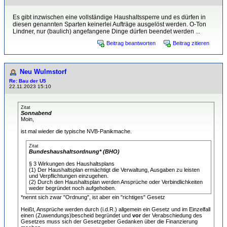
Es gibt inzwischen eine vollständige Haushaltssperre und es dürfen in
diesen genannten Sparten keinerlei Aufträge ausgelöst werden. O-Ton
Lindner, nur (baulich) angefangene Dinge dürfen beendet werden ...
Beitrag beantworten
Beitrag zitieren
Neu Wulmstorf
Re: Bau der U5
22.11.2023 15:10
Zitat
Sonnabend
Moin,
ist mal wieder die typische NVB-Panikmache.
Zitat
Bundeshaushaltsordnung* (BHO)
§ 3 Wirkungen des Haushaltsplans
(1) Der Haushaltsplan ermächtigt die Verwaltung, Ausgaben zu leisten
und Verpflichtungen einzugehen.
(2) Durch den Haushaltsplan werden Ansprüche oder Verbindlichkeiten
weder begründet noch aufgehoben.
*nennt sich zwar "Ordnung", ist aber ein "richtiges" Gesetz
Heißt, Ansprüche werden durch (i.d.R.) allgemein ein Gesetz und im Einzelfall
einen (Zuwendungs)bescheid begründet und
vor
der Verabschiedung des
Gesetzes muss sich der Gesetzgeber Gedanken über die Finanzierung