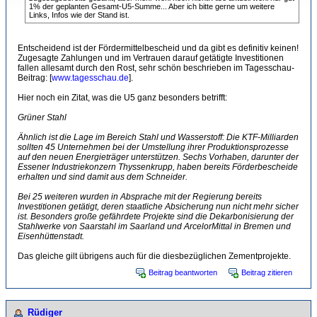
1% der geplanten Gesamt-U5-Summe... Aber ich bitte gerne um weitere
Links, Infos wie der Stand ist.
Entscheidend ist der Fördermittelbescheid und da gibt es definitiv keinen!
Zugesagte Zahlungen und im Vertrauen darauf getätigte Investitionen
fallen allesamt durch den Rost, sehr schön beschrieben im Tagesschau-
Beitrag: [
www.tagesschau.de
].
Hier noch ein Zitat, was die U5 ganz besonders betrifft:
Grüner Stahl
Ähnlich ist die Lage im Bereich Stahl und Wasserstoff: Die KTF-Milliarden
sollten 45 Unternehmen bei der Umstellung ihrer Produktionsprozesse
auf den neuen Energieträger unterstützen. Sechs Vorhaben, darunter der
Essener Industriekonzern Thyssenkrupp, haben bereits Förderbescheide
erhalten und sind damit aus dem Schneider.
Bei 25 weiteren wurden in Absprache mit der Regierung bereits
Investitionen getätigt, deren staatliche Absicherung nun nicht mehr sicher
ist. Besonders große gefährdete Projekte sind die Dekarbonisierung der
Stahlwerke von Saarstahl im Saarland und ArcelorMittal in Bremen und
Eisenhüttenstadt.
Das gleiche gilt übrigens auch für die diesbezüglichen Zementprojekte.
Beitrag beantworten
Beitrag zitieren
Rüdiger