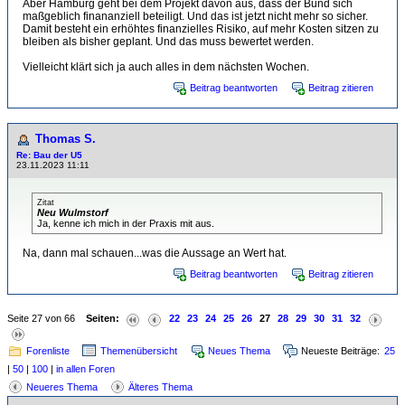
Aber Hamburg geht bei dem Projekt davon aus, dass der Bund sich
maßgeblich finananziell beteiligt. Und das ist jetzt nicht mehr so sicher.
Damit besteht ein erhöhtes finanzielles Risiko, auf mehr Kosten sitzen zu
bleiben als bisher geplant. Und das muss bewertet werden.
Vielleicht klärt sich ja auch alles in dem nächsten Wochen.
Beitrag beantworten
Beitrag zitieren
Thomas S.
Re: Bau der U5
23.11.2023 11:11
Zitat
Neu Wulmstorf
Ja, kenne ich mich in der Praxis mit aus.
Na, dann mal schauen...was die Aussage an Wert hat.
Beitrag beantworten
Beitrag zitieren
Seite 27 von 66
Seiten:
22
23
24
25
26
27
28
29
30
31
32
Forenliste
Themenübersicht
Neues Thema
Neueste Beiträge:
25
|
50
|
100
|
in allen Foren
Neueres Thema
Älteres Thema