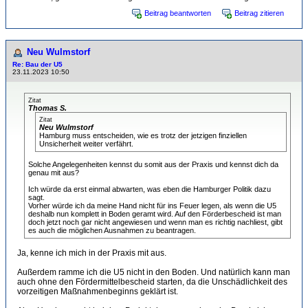
Beitrag beantworten
Beitrag zitieren
Neu Wulmstorf
Re: Bau der U5
23.11.2023 10:50
Zitat
Thomas S.
Zitat
Neu Wulmstorf
Hamburg muss entscheiden, wie es trotz der jetzigen finziellen
Unsicherheit weiter verfährt.
Solche Angelegenheiten kennst du somit aus der Praxis und kennst dich da
genau mit aus?
Ich würde da erst einmal abwarten, was eben die Hamburger Politik dazu
sagt.
Vorher würde ich da meine Hand nicht für ins Feuer legen, als wenn die U5
deshalb nun komplett in Boden geramt wird. Auf den Förderbescheid ist man
doch jetzt noch gar nicht angewiesen und wenn man es richtig nachliest, gibt
es auch die möglichen Ausnahmen zu beantragen.
Ja, kenne ich mich in der Praxis mit aus.
Außerdem ramme ich die U5 nicht in den Boden. Und natürlich kann man
auch ohne den Fördermittelbescheid starten, da die Unschädlichkeit des
vorzeitigen Maßnahmenbeginns geklärt ist.