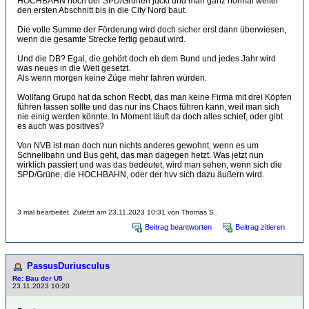
HOCHBAHN noch der SPD/Grünen juckt und man ganz normal weiter
den ersten Abschnitt bis in die City Nord baut.
Die volle Summe der Förderung wird doch sicher erst dann überwiesen,
wenn die gesamte Strecke fertig gebaut wird.
Und die DB? Egal, die gehört doch eh dem Bund und jedes Jahr wird
was neues in die Welt gesetzt.
Als wenn morgen keine Züge mehr fahren würden.
Wollfang Grupö hat da schon Recbt, das man keine Firma mit drei Köpfen
führen lassen sollte und das nur ins Chaos führen kann, weil man sich
nie einig werden könnte. In Moment läuft da doch alles schief, oder gibt
es auch was positives?
Von NVB ist man doch nun nichts anderes gewohnt, wenn es um
Schnellbahn und Bus geht, das man dagegen hetzt. Was jetzt nun
wirklich passiert und was das bedeutet, wird man sehen, wenn sich die
SPD/Grüne, die HOCHBAHN, oder der hvv sich dazu äußern wird.
3 mal bearbeitet. Zuletzt am 23.11.2023 10:31 von Thomas S..
Beitrag beantworten
Beitrag zitieren
PassusDuriusculus
Re: Bau der U5
23.11.2023 10:20