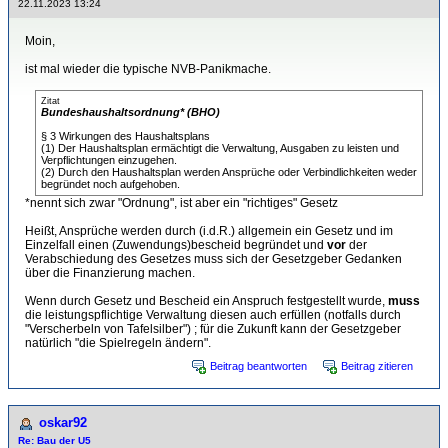
22.11.2023 13:24
Moin,
ist mal wieder die typische NVB-Panikmache.
Zitat
Bundeshaushaltsordnung* (BHO)
§ 3 Wirkungen des Haushaltsplans
(1) Der Haushaltsplan ermächtigt die Verwaltung, Ausgaben zu leisten und
Verpflichtungen einzugehen.
(2) Durch den Haushaltsplan werden Ansprüche oder Verbindlichkeiten weder
begründet noch aufgehoben.
*nennt sich zwar "Ordnung", ist aber ein "richtiges" Gesetz
Heißt, Ansprüche werden durch (i.d.R.) allgemein ein Gesetz und im
Einzelfall einen (Zuwendungs)bescheid begründet und
vor
der
Verabschiedung des Gesetzes muss sich der Gesetzgeber Gedanken
über die Finanzierung machen.
Wenn durch Gesetz und Bescheid ein Anspruch festgestellt wurde,
muss
die leistungspflichtige Verwaltung diesen auch erfüllen (notfalls durch
"Verscherbeln von Tafelsilber") ; für die Zukunft kann der Gesetzgeber
natürlich "die Spielregeln ändern".
Beitrag beantworten
Beitrag zitieren
oskar92
Re: Bau der U5