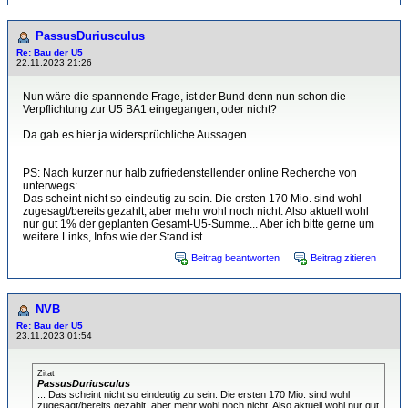
PassusDuriusculus
Re: Bau der U5
22.11.2023 21:26
Nun wäre die spannende Frage, ist der Bund denn nun schon die
Verpflichtung zur U5 BA1 eingegangen, oder nicht?
Da gab es hier ja widersprüchliche Aussagen.
PS: Nach kurzer nur halb zufriedenstellender online Recherche von
unterwegs:
Das scheint nicht so eindeutig zu sein. Die ersten 170 Mio. sind wohl
zugesagt/bereits gezahlt, aber mehr wohl noch nicht. Also aktuell wohl
nur gut 1% der geplanten Gesamt-U5-Summe... Aber ich bitte gerne um
weitere Links, Infos wie der Stand ist.
Beitrag beantworten
Beitrag zitieren
NVB
Re: Bau der U5
23.11.2023 01:54
Zitat
PassusDuriusculus
... Das scheint nicht so eindeutig zu sein. Die ersten 170 Mio. sind wohl
zugesagt/bereits gezahlt, aber mehr wohl noch nicht. Also aktuell wohl nur gut