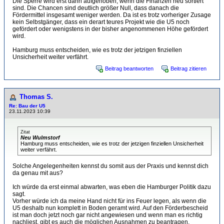
Die Sperre wird erst dann aufgehoben, wenn die Finanzen neu sortiert
sind. Die Chancen sind deutlich größer Null, dass danach die
Fördermittel insgesamt weniger werden. Da ist es trotz vorheriger Zusage
kein Selbstgänger, dass ein derart teures Projekt wie die U5 noch
gefördert oder wenigstens in der bisher angenommenen Höhe gefördert
wird.
Hamburg muss entscheiden, wie es trotz der jetzigen finziellen
Unsicherheit weiter verfährt.
Beitrag beantworten
Beitrag zitieren
Thomas S.
Re: Bau der U5
23.11.2023 10:39
Zitat
Neu Wulmstorf
Hamburg muss entscheiden, wie es trotz der jetzigen finziellen Unsicherheit
weiter verfährt.
Solche Angelegenheiten kennst du somit aus der Praxis und kennst dich
da genau mit aus?
Ich würde da erst einmal abwarten, was eben die Hamburger Politik dazu
sagt.
Vorher würde ich da meine Hand nicht für ins Feuer legen, als wenn die
U5 deshalb nun komplett in Boden geramt wird. Auf den Förderbescheid
ist man doch jetzt noch gar nicht angewiesen und wenn man es richtig
nachliest, gibt es auch die möglichen Ausnahmen zu beantragen.