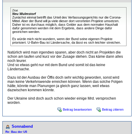
Zitat
Neu Wulmstorf
Zunächst einmal betrifft das Urteil des Verfassungsgerichts nur die Corona-
Mittel. Aber der Bund will ja viele dieser dort verorteten Projekte umsetzen.
Daher ist es durchaus möglich, dass Gelder aus dem normalen Haushalt
dafür genommen werden mit dem Ergebnis, dass andere Dinge dafür
gestrichen werden.
Es würde mich nicht wundern, wenn der Bund seine eigenen Projekte
priorisiert. U-Bahn-Bau ist Ländersache, da lässt es sich leichter streichen.
Natürlich wird man irgendwo sparen, aber doch nicht an Projekten die
schon am laufen und kurz vor der Zusage stehen. Das käme dann alles
noch teurer.
Und so etwas geht nur mit dem Bund und somit ist das keine
Ländersache.
Dazu ist der Ausbau der Öffis doch sehr wichtig geworden, sonst wird
man keine Verkehrswende erreichen können. Wenn das solche Folgen
hätte, könnte man Planungen ja gleich ganz lassen, weil etwas
dazwischen kommen könnte.
Der Ukraine sind doch auch schon wieder einige Mrd. versprochen
worden.
Beitrag beantworten
Beitrag zitieren
Sonnabend
Re: Bau der U5