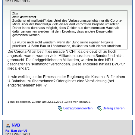
22.11.2023 13:42
Zitat
Neu Wulmstorf
Zunächst einmal betrifft das Urteil des Verfassungsgerichts nur die Corona-
Mittel. Aber der Bund will ja viele dieser dort verorteten Projekte umsetzen.
Daher ist es durchaus möglich, dass Gelder aus dem normalen Haushalt
dafür genommen werden mit dem Ergebnis, dass andere Dinge dafür
gestrichen werden.
Es würde mich nicht wundern, wenn der Bund seine eigenen Projekte
priorisiert. U-Bahn-Bau ist Ländersache, da lässt es sich leichter streichen.
Die Corona-Mittel betrifft es gerade NICHT, da die deutlich zu hoch
angesetzt waren, wurden viele Milliarden aus diesem Sonderfond nicht
gebraucht. Die übriggebliebenen Milliarden, wurden in den NEU
geschaffenen "Klimafond" verschoben. Diese Trickserei hat das BVG für
illegal erklärt.
In wie weit liegt es im Ermessen der Regierung die Kosten z.B. für einen
U-Bahnbau zu übernehmen? Oder gibt es eine Verpflichtung (bei
entsprechendem NKF)?
1 mal bearbeitet. Zuletzt am 22.11.2023 13:45 von oskar92.
Beitrag beantworten
Beitrag zitieren
NVB
Re: Bau der U5
22.11.2023 14:01