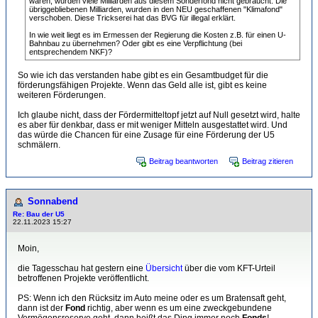
waren, wurden viele Milliarden aus diesem Sonderfond nicht gebraucht. Die
übriggebliebenen Milliarden, wurden in den NEU geschaffenen "Klimafond"
verschoben. Diese Trickserei hat das BVG für illegal erklärt.
In wie weit liegt es im Ermessen der Regierung die Kosten z.B. für einen U-
Bahnbau zu übernehmen? Oder gibt es eine Verpflichtung (bei
entsprechendem NKF)?
So wie ich das verstanden habe gibt es ein Gesamtbudget für die
förderungsfähigen Projekte. Wenn das Geld alle ist, gibt es keine
weiteren Förderungen.
Ich glaube nicht, dass der Fördermitteltopf jetzt auf Null gesetzt wird, halte
es aber für denkbar, dass er mit weniger Mitteln ausgestattet wird. Und
das würde die Chancen für eine Zusage für eine Förderung der U5
schmälern.
Beitrag beantworten
Beitrag zitieren
Sonnabend
Re: Bau der U5
22.11.2023 15:27
Moin,
die Tagesschau hat gestern eine
Übersicht
über die vom KFT-Urteil
betroffenen Projekte veröffentlicht.
PS: Wenn ich den Rücksitz im Auto meine oder es um Bratensaft geht,
dann ist der
Fond
richtig, aber wenn es um eine zweckgebundene