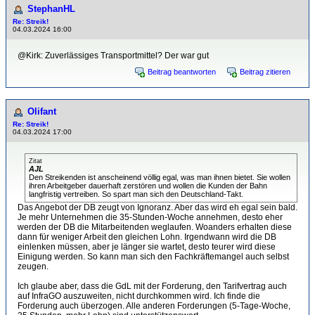
StephanHL
Re: Streik!
04.03.2024 16:00
@Kirk: Zuverlässiges Transportmittel? Der war gut
Beitrag beantworten
Beitrag zitieren
Olifant
Re: Streik!
04.03.2024 17:00
Zitat
AJL
Den Streikenden ist anscheinend völlig egal, was man ihnen bietet. Sie wollen
ihren Arbeitgeber dauerhaft zerstören und wollen die Kunden der Bahn
langfristig vertreiben. So spart man sich den Deutschland-Takt.
Das Angebot der DB zeugt von Ignoranz. Aber das wird eh egal sein bald.
Je mehr Unternehmen die 35-Stunden-Woche annehmen, desto eher
werden der DB die Mitarbeitenden weglaufen. Woanders erhalten diese
dann für weniger Arbeit den gleichen Lohn. Irgendwann wird die DB
einlenken müssen, aber je länger sie wartet, desto teurer wird diese
Einigung werden. So kann man sich den Fachkräftemangel auch selbst
zeugen.
Ich glaube aber, dass die GdL mit der Forderung, den Tarifvertrag auch
auf InfraGO auszuweiten, nicht durchkommen wird. Ich finde die
Forderung auch überzogen. Alle anderen Forderungen (5-Tage-Woche,