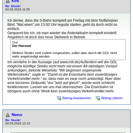
Kirk
Re: Streik!
04.03.2024 11:59
Ich denke, dass die S-Bahn komplett am Freitag mit dem Notfahrplan
fährt. "Mal eben" um 13.00 Uhr regulär starten, geht da doch nicht so
einfach.
Gespannt bin ich, ob man wieder die Alstertalbahn komplett einstellt.
Angeblich ist doch das neue Stellwerk in Betrieb.
Zitat
Der Hanseat
Weitere Streiks sind zudem vorgesehen, sollen aber durch die GDL nicht
mehr angekündigt werden.
Ich verstehe in der Aussage (auf www.ndr.de)
Außerdem will die GDL
mögliche künftige Streiks nicht mehr mit einem 48-stündigen Vorlauf
ankündigen, betonte Weselsky. "Wir beginnen sogenannte
Wellenstreiks", sagte er. "Damit ist die Eisenbahn kein zuverlässiges
Verkehrsmittel mehr."
so, dass man es zwar noch ankündigt. Aber über
eine kürzeren Zeitpunkt. Von "jetzt auf gleich", würde wohl schlecht
funktionieren. Lassen wir uns mal überraschen. Die Eisenbahn ist
übrigens auch ohne Streik kein zuverlässiges Verkehrsmittel mehr.
Beitrag beantworten
Beitrag zitieren
Nemo
Re: Streik!
04.03.2024 12:10