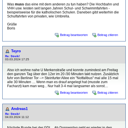
Was
muss
das eine mit dem anderen zu tun haben? Die Hochbahn und
VHH usw. leisten seit langen Jahren Schul- und Schwimmfahrten -
beispielsweise für die katholischen Schulen. Daneben gibt weiterhin die
Schulfahrten von privaten, wie Umbrella.
Grüße
Boris
Beitrag beantworten
Beitrag zitieren
Teyro
Re: Streik!
03.03.2024 17:25
Also ich wohne nahe U Merkenstraße und konnte zumindest am Freitag
den ganzen Tag über den 12er im 20 /30 Minuten takt nutzen. Zusätzlich
fuhr von Berliner Tor --> Steinfurter Allee ein "Notfallbus" mal alle 15 mal
alle 30 Minuten .... Wenn man es drauf angelegt hat (musste zum
Facharzt) kam man weg... Nur halt 3-4 mal langsamer als sonst....
Beitrag beantworten
Beitrag zitieren
Andreas1
Re: Streik!
04.03.2024 11:12
Nächste Runde bei der GDL... Ab Donnerstag geht es wieder in den