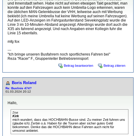
und Innenstadt sehen. Habe nicht auf einen etwaigen Takt geachtet, man
konnte auf den Fahrzeugen auch kein Umbrella-Logo erkennen, waren
die üblichen MAN-Gelenkbusse der VHH, teilweise auch mit Werbung
beklebt (ich meine Umbrella hat keine Werbung auf seinen Fahrzeugen).
Auf den LED-Anzeigen im Fahrgastunterstand Sievekingplatz wurde die
Linie 3 im 10-Minuten-Abstand angezeigt. Allerdings wurde dort auch die
X35 als fahrend angezeigt. Und nach Angaben einer Kollegin fuhr die
Linie 15 ebenfalls.
mfg fox
---
"Ich bringe unseren Busfahrern noch sportlicheres Fahren bei"
Reza "Racer" F., Gruppenleiter Betriebsrennsport
Beitrag beantworten
Beitrag zitieren
Boris Roland
Re: Buslinie 474?
01.03.2024 20:12
Hallo,
Zitat
Kirk
mich wundert, dass das HOCHBAHN-Busse sind. Zu meiner Zeit fuhren uns
(glaube ich) Zerbin o.ä. Haben für die Touren aber sicher gutes Geld
bekommen. Denke das die HOCHBAHN diese Fahrten auch nicht für
umsonst anbietet.