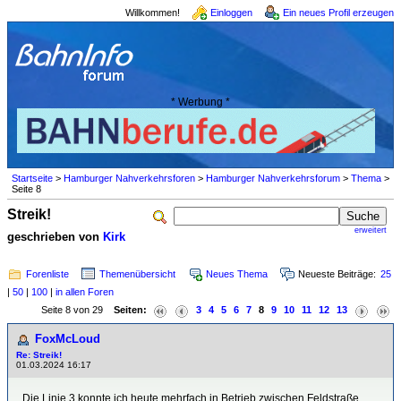
Willkommen!
Einloggen
Ein neues Profil erzeugen
* Werbung *
Startseite
>
Hamburger Nahverkehrsforen
>
Hamburger Nahverkehrsforum
>
Thema
>
Seite 8
Streik!
erweitert
geschrieben von
Kirk
Forenliste
Themenübersicht
Neues Thema
Neueste Beiträge:
25
|
50
|
100
|
in allen Foren
Seite 8 von 29
Seiten:
3
4
5
6
7
8
9
10
11
12
13
FoxMcLoud
Re: Streik!
01.03.2024 16:17
Die Linie 3 konnte ich heute mehrfach in Betrieb zwischen Feldstraße