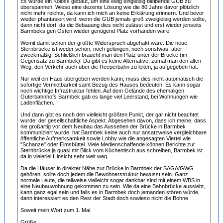
Es wurde ein Koloss gebaut, um eine ewig eingleisig bleibende GUB zu
überspannen. Wieso eine dezente Lösung wie die 80 Jahre davor plötzlich
nicht mehr reichte, da kann ich mich an keine Erklärung erinnern. Und bevor
wieder phantasiert wird: wenn die GUB jemals groß zweigleisig werden sollte,
dann nicht dort, da die Bebauung dies nicht zulässt und erst wieder jenseits
Barmbeks gen Osten wieder genügend Platz vorhanden wäre.
Womit damit schon der größte Widerspruch abgehakt wäre. Die neue
Sternbrücke ist weder schön, noch gelungen, noch sonstwas, aber
zweckmäßig. Schließlich braucht man den Platz unter der Brücke (im
Gegensatz zu Barmbek). Da gibt es keine Alternative, zumal man den alten
Weg, den Verkehr auch über die Reeperbahn zu leiten, ja aufgegeben hat.
Nur weil ein Haus übergeben werden kann, muss dies nicht automatisch die
sofortige Vermietbarkeit samt Bezug des Hauses bedeuten. Es kann sogar
noch wichtige Infrastruktur fehlen. Auf dem Gelände des ehemaligen
Güterbahnhofs Barmbek gab es lange viel Leerstand, bei Wohnungen wie
Ladenflächen.
Und dann gibt es noch den vielleicht größten Punkt, der gar nicht beachtet
wurde: der gesellschaftliche Aspekt. Abgesehen davon, dass ich meine, dass
nie großartig vor dem Neubau das Aussehen der Brücke in Barmbek
kommuniziert wurde, hat Barmbek keine auch nur ansatzweise vergleichbare
öffentliche Aufmerksamkeit sowie Lobby wie die angesagten Viertel wie
"Schanze" oder Eimsbüttel. Viele Medienschaffende können Berichte zur
Sternbrücke ja quasi mit Blick vom Küchentisch aus schreiben, Barmbek ist
da in vielerlei Hinsicht sehr weit weg.
Da die Häuser in direkter Nähe zur Brücke in Barmbek der SAGA/GWG
gehören, sollte doch jedem die Bewohnerstruktur bewusst sein. Ganz
normale Leute, die teilweise vielleicht sogar dankbar sind mit einem WBS in
eine Neubauwohnung gekommen zu sein. Wie da eine Bahnbrücke aussieht,
kann ganz egal sein und falls es in Barmbek doch jemanden stören würde,
dann interessiert es den Rest der Stadt doch sowieso nicht die Bohne.
Soweit mein Wort zum 1. Mai.
Grüße