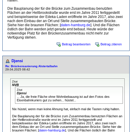
halten.
Die Bauplanung der für die Brücke zum Zusammenbau benutzten
Flächen an der Hellbrookstraße wurde erst im Jahre 2011 fertiggestellt
und beispielsweise der Edeka-Laden eröffnete im Jahre 2017, also zwei
nach dem Einbau der an Ort und Stelle zusammengebauten Brücke.
Siehe hier die braunen Flächen: [
daten-hamburg.de
]. Und die Flächen
östlich der Bahn werden jetzt gerade erst bebaut. Heute würde der
notwendige Platz für den Brückenzusammenbau nicht mehr zur
Verfügung stehen.
Beitrag beantworten
Beitrag zitieren
Djensi
Re: Brückensanierung Alstertalbahn
29.04.2025 08:42
Zitat
NVB
Zitat
Djensi
... Ja, die freie Fläche ohne Wohnbebauung ist auf den Fotos des
Eisenbahnkuriers gut zu sehen... hüstel...
Nix hüstel, wenn man keine Ahnung hat, einfach mal die Tasten ruhig halten.
Die Bauplanung der für die Brücke zum Zusammenbau benutzten Flächen an
der Hellbrookstraße wurde erst im Jahre 2011 fertiggestellt und
beispielsweise der Edeka-Laden eröffnete im Jahre 2017, also zwei nach
dem Einbau der an Ort und Stelle zusammengebauten Brücke. Siehe hier die
braunen Flächen: [
daten-hamburg.de
]. Und die Flächen östlich der Bahn