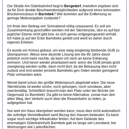
Die Straße Am Güterbahnhof liegt in
Bergedorf
, inwiefern ergeben sich
da für Dich direkte Beschwerdemöglichkeiten aufgrund eines kolossalen
Brückenneubaus in
Barmbek
? Wie kommen auf die Entfernung so
geringe Meterangaben zustande?
Ich finde den Beitrag von Sonnabend völlig unpassend. Es soll ein
Zusammenhang geschaffen werden mit der Sternbrücke, den es auf fast
jeglicher Ebene nicht gibt bzw. es sich genau entgegengesetzt verhält.
Ich habe ja auf der Ecke Barmbeks gelebt und weiß es daher durch
eigenes Erleben.
Es wurde ein Koloss gebaut, um eine ewig eingleisig bleibende GUB zu
überspannen. Wieso eine dezente Lösung wie die 80 Jahre davor
plötzlich nicht mehr reichte, da kann ich mich an keine Erklärung
erinnern. Und bevor wieder phantasiert wird: wenn die GUB jemals groß
zweigleisig werden sollte, dann nicht dort, da die Bebauung dies nicht
zulässt und erst wieder jenseits Barmbeks gen Osten wieder genügend
Platz vorhanden wäre.
Womit damit schon der größte Widerspruch abgehakt wäre. Die neue
Sternbrücke ist weder schön, noch gelungen, noch sonstwas, aber
zweckmäßig. Schließlich braucht man den Platz unter der Brücke (im
Gegensatz zu Barmbek). Da gibt es keine Alternative, zumal man den
alten Weg, den Verkehr auch über die Reeperbahn zu leiten, ja
aufgegeben hat.
Nur weil ein Haus übergeben werden kann, muss dies nicht automatisch
die sofortige Vermietbarkeit samt Bezug des Hauses bedeuten. Es kann
sogar noch wichtige Infrastruktur fehlen. Auf dem Gelände des
ehemaligen Güterbahnhofs Barmbek gab es lange viel Leerstand, bei
Wohnungen wie Ladenflächen.