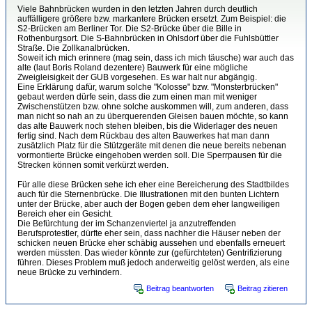
Viele Bahnbrücken wurden in den letzten Jahren durch deutlich
auffälligere größere bzw. markantere Brücken ersetzt. Zum Beispiel: die
S2-Brücken am Berliner Tor. Die S2-Brücke über die Bille in
Rothenburgsort. Die S-Bahnbrücken in Ohlsdorf über die Fuhlsbüttler
Straße. Die Zollkanalbrücken.
Soweit ich mich erinnere (mag sein, dass ich mich täusche) war auch das
alte (laut Boris Roland dezentere) Bauwerk für eine mögliche
Zweigleisigkeit der GUB vorgesehen. Es war halt nur abgängig.
Eine Erklärung dafür, warum solche "Kolosse" bzw. "Monsterbrücken"
gebaut werden dürfe sein, dass die zum einen man mit weniger
Zwischenstützen bzw. ohne solche auskommen will, zum anderen, dass
man nicht so nah an zu überquerenden Gleisen bauen möchte, so kann
das alte Bauwerk noch stehen bleiben, bis die Widerlager des neuen
fertig sind. Nach dem Rückbau des alten Bauwerkes hat man dann
zusätzlich Platz für die Stützgeräte mit denen die neue bereits nebenan
vormontierte Brücke eingehoben werden soll. Die Sperrpausen für die
Strecken können somit verkürzt werden.
Für alle diese Brücken sehe ich eher eine Bereicherung des Stadtbildes
auch für die Sternenbrücke. Die Illustrationen mit den bunten Lichtern
unter der Brücke, aber auch der Bogen geben dem eher langweiligen
Bereich eher ein Gesicht.
Die Befürchtung der im Schanzenviertel ja anzutreffenden
Berufsprotestler, dürfte eher sein, dass nachher die Häuser neben der
schicken neuen Brücke eher schäbig aussehen und ebenfalls erneuert
werden müssten. Das wieder könnte zur (gefürchteten) Gentrifizierung
führen. Dieses Problem muß jedoch anderweitig gelöst werden, als eine
neue Brücke zu verhindern.
Beitrag beantworten
Beitrag zitieren