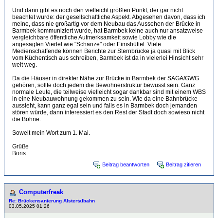
Und dann gibt es noch den vielleicht größten Punkt, der gar nicht
beachtet wurde: der gesellschaftliche Aspekt. Abgesehen davon, dass ich
meine, dass nie großartig vor dem Neubau das Aussehen der Brücke in
Barmbek kommuniziert wurde, hat Barmbek keine auch nur ansatzweise
vergleichbare öffentliche Aufmerksamkeit sowie Lobby wie die
angesagten Viertel wie "Schanze" oder Eimsbüttel. Viele
Medienschaffende können Berichte zur Sternbrücke ja quasi mit Blick
vom Küchentisch aus schreiben, Barmbek ist da in vielerlei Hinsicht sehr
weit weg.
Da die Häuser in direkter Nähe zur Brücke in Barmbek der SAGA/GWG
gehören, sollte doch jedem die Bewohnerstruktur bewusst sein. Ganz
normale Leute, die teilweise vielleicht sogar dankbar sind mit einem WBS
in eine Neubauwohnung gekommen zu sein. Wie da eine Bahnbrücke
aussieht, kann ganz egal sein und falls es in Barmbek doch jemanden
stören würde, dann interessiert es den Rest der Stadt doch sowieso nicht
die Bohne.
Soweit mein Wort zum 1. Mai.
Grüße
Boris
Beitrag beantworten
Beitrag zitieren
Computerfreak
Re: Brückensanierung Alstertalbahn
03.05.2025 01:26