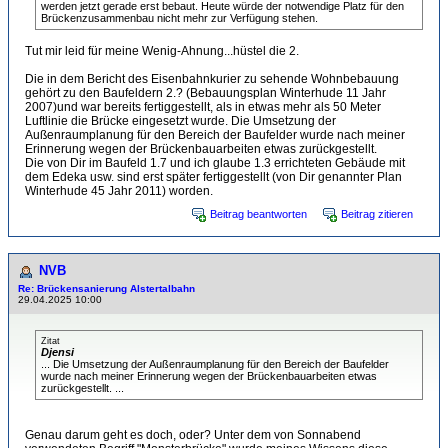
werden jetzt gerade erst bebaut. Heute würde der notwendige Platz für den
Brückenzusammenbau nicht mehr zur Verfügung stehen.
Tut mir leid für meine Wenig-Ahnung...hüstel die 2.
Die in dem Bericht des Eisenbahnkurier zu sehende Wohnbebauung
gehört zu den Baufeldern 2.? (Bebauungsplan Winterhude 11 Jahr
2007)und war bereits fertiggestellt, als in etwas mehr als 50 Meter
Luftlinie die Brücke eingesetzt wurde. Die Umsetzung der
Außenraumplanung für den Bereich der Baufelder wurde nach meiner
Erinnerung wegen der Brückenbauarbeiten etwas zurückgestellt.
Die von Dir im Baufeld 1.7 und ich glaube 1.3 errichteten Gebäude mit
dem Edeka usw. sind erst später fertiggestellt (von Dir genannter Plan
Winterhude 45 Jahr 2011) worden.
Beitrag beantworten
Beitrag zitieren
NVB
Re: Brückensanierung Alstertalbahn
29.04.2025 10:00
Zitat
Djensi
... Die Umsetzung der Außenraumplanung für den Bereich der Baufelder
wurde nach meiner Erinnerung wegen der Brückenbauarbeiten etwas
zurückgestellt. ...
Genau darum geht es doch, oder? Unter dem von Sonnabend