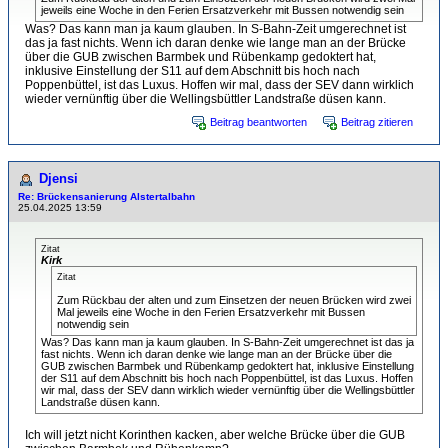
jeweils eine Woche in den Ferien Ersatzverkehr mit Bussen notwendig sein
Was? Das kann man ja kaum glauben. In S-Bahn-Zeit umgerechnet ist
das ja fast nichts. Wenn ich daran denke wie lange man an der Brücke
über die GUB zwischen Barmbek und Rübenkamp gedoktert hat,
inklusive Einstellung der S11 auf dem Abschnitt bis hoch nach
Poppenbüttel, ist das Luxus. Hoffen wir mal, dass der SEV dann wirklich
wieder vernünftig über die Wellingsbüttler Landstraße düsen kann.
Beitrag beantworten
Beitrag zitieren
Djensi
Re: Brückensanierung Alstertalbahn
25.04.2025 13:59
Zitat
Kirk
Zitat
Zum Rückbau der alten und zum Einsetzen der neuen Brücken wird zwei
Mal jeweils eine Woche in den Ferien Ersatzverkehr mit Bussen
notwendig sein
Was? Das kann man ja kaum glauben. In S-Bahn-Zeit umgerechnet ist das ja
fast nichts. Wenn ich daran denke wie lange man an der Brücke über die
GUB zwischen Barmbek und Rübenkamp gedoktert hat, inklusive Einstellung
der S11 auf dem Abschnitt bis hoch nach Poppenbüttel, ist das Luxus. Hoffen
wir mal, dass der SEV dann wirklich wieder vernünftig über die Wellingsbüttler
Landstraße düsen kann.
Ich will jetzt nicht Korinthen kacken, aber welche Brücke über die GUB