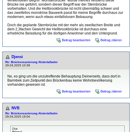
verwendeten Begriff "Monsterbrücke" wurde meines Wissens diese
Brücke nie geführt, sondern dieser Begriff war der Sternbrücke
vorbehalten. Und die Hellbrookbrücke ist nicht übermäßig schwer und
das zweifellos monströse Bauwerk passt für meine Begriffe durchaus zur
modernen, wenn auch etwas einfallslosen Bebauung.
Doch die geplante Sternbrücke mit der mehr als zweifachen Breite und
dem 2,3fachen Gewicht der Hellbrookbrücke ist durchaus eine
erhebliche Belastung für die dortigen Anwohner und den Untergrund.
Beitrag beantworten
Beitrag zitieren
Djensi
Re: Brückensanierung Alstertalbahn
29.04.2025 10:38
Ne, es ging um die unzutreffende Behauptung Deinerseits, dass dort in
Barmbek zum Zeitpunkt des Brückenbau keine Wohnbevölkerung
vorhanden gewesen ist.
Beitrag beantworten
Beitrag zitieren
NVB
Re: Brückensanierung Alstertalbahn
29.04.2025 19:04
Zitat