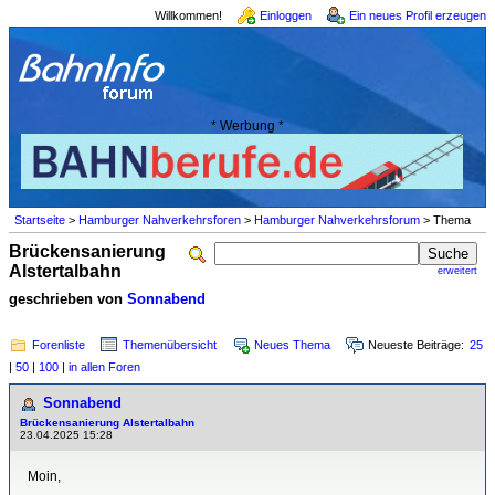
Willkommen!
Einloggen
Ein neues Profil erzeugen
* Werbung *
Startseite
>
Hamburger Nahverkehrsforen
>
Hamburger Nahverkehrsforum
> Thema
Brückensanierung
Alstertalbahn
erweitert
geschrieben von
Sonnabend
Forenliste
Themenübersicht
Neues Thema
Neueste Beiträge:
25
|
50
|
100
|
in allen Foren
Sonnabend
Brückensanierung Alstertalbahn
23.04.2025 15:28
Moin,