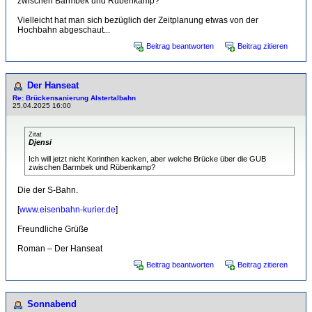
zwischen Barmbek und Rübenkamp?
Vielleicht hat man sich bezüglich der Zeitplanung etwas von der
Hochbahn abgeschaut...
Beitrag beantworten
Beitrag zitieren
Der Hanseat
Re: Brückensanierung Alstertalbahn
25.04.2025 16:00
Zitat
Djensi
Ich will jetzt nicht Korinthen kacken, aber welche Brücke über die GUB
zwischen Barmbek und Rübenkamp?
Die der S-Bahn.
[
www.eisenbahn-kurier.de
]
Freundliche Grüße
Roman – Der Hanseat
Beitrag beantworten
Beitrag zitieren
Sonnabend