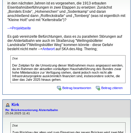
in den nächsten Jahren ist es vorgesehen, die 1913 erbauten
Eisenbahnüberführungen in zwei Etappen zu ersetzen: Zunächst
„Borstels Ende“, „Hoheneichen“ und „Sodenkamp“ und daran
anschließend dann „Rolfinckstraße“ und „Tornberg“ (was ist eigentlich mit
"Kleine Holt" und mit "Kelterstraße")?
-->Projektseite
Es gab vereinzelte Befürchtungen, dass es zu parallelen Störungen auf
der Alstertalbahn wie auch im Straßenzug "Wellingsbütteler
Landstraße"/"Wellingsbüttler Weg" kommen könnte - diese Gefahr
besteht nicht mehr -->
Antwort
auf SKA des Abg. Thering;
Zitat
Der Zeitplan für die Umsetzung dieser Maßnahmen muss angepasst werden,
da im Rahmen der aktuellen vorläufigen Haushaltsführung des Bundes zwar
hohe Mittelansätze zur Verfügung stehen, damit jedoch noch nicht alle
Infrastrukturprojekte auskömmlich finanziert sind, insbesondere solche, die
über das Jahr 2025 hinaus gehen.
Beitrag beantworten
Beitrag zitieren
Kirk
Re: Brückensanierung Alstertalbahn
25.04.2025 11:41
Zitat
Zum Rückbau der alten und zum Einsetzen der neuen Brücken wird zwei Mal