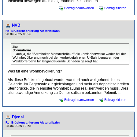
Vielleicht deswegen auch die genannten Zeitschienen.
Beitrag beantworten
Beitrag zitieren
NVB
Re: Brückensanierung Alstertalbahn
28.04.2025 08:26
Zitat
Sonnabend
... ach ja, die "Barmbeker Monsterbrücke" die komischerweise weder bei der
Wohnbevölkerung noch bei den vorbeigefahrenen U-Bahnbenutzern der
Walddörferbahn für langandauernde Schäden gesorgt hat.
Was für eine Wohnbevölkerung?
Als diese Brücke eingebaut wurde, war dort noch weitgehend freies
Gelände. Im Gegensatz zur gleichlangen und mehr als doppelt so breiten
Sternbrücke, die in engster Wohnbebauung realisiert werden muss. Dies
als notwendige Anmerkung zu Deiner sattsam bekannten Polemik ...
Beitrag beantworten
Beitrag zitieren
Djensi
Re: Brückensanierung Alstertalbahn
28.04.2025 13:58