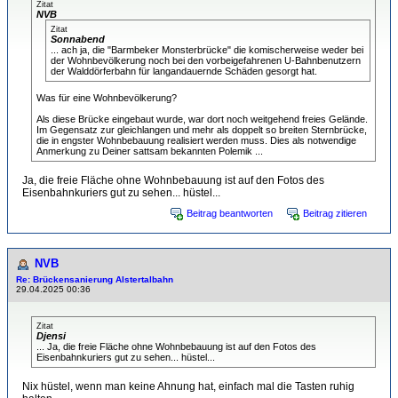
Zitat
NVB
Zitat
Sonnabend
... ach ja, die "Barmbeker Monsterbrücke" die komischerweise weder bei
der Wohnbevölkerung noch bei den vorbeigefahrenen U-Bahnbenutzern
der Walddörferbahn für langandauernde Schäden gesorgt hat.
Was für eine Wohnbevölkerung?
Als diese Brücke eingebaut wurde, war dort noch weitgehend freies Gelände.
Im Gegensatz zur gleichlangen und mehr als doppelt so breiten Sternbrücke,
die in engster Wohnbebauung realisiert werden muss. Dies als notwendige
Anmerkung zu Deiner sattsam bekannten Polemik ...
Ja, die freie Fläche ohne Wohnbebauung ist auf den Fotos des
Eisenbahnkuriers gut zu sehen... hüstel...
Beitrag beantworten
Beitrag zitieren
NVB
Re: Brückensanierung Alstertalbahn
29.04.2025 00:36
Zitat
Djensi
... Ja, die freie Fläche ohne Wohnbebauung ist auf den Fotos des
Eisenbahnkuriers gut zu sehen... hüstel...
Nix hüstel, wenn man keine Ahnung hat, einfach mal die Tasten ruhig