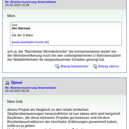
Re: Brückensanierung Alstertalbahn
25.04.2025 16:46
Moin,
Zitat
Der Hanseat
...
Die der S-Bahn.
[
www.eisenbahn-kurier.de
]
ach ja, die "Barmbeker Monsterbrücke" die komischerweise weder bei
der Wohnbevölkerung noch bei den vorbeigefahrenen U-Bahnbenutzern
der Walddörferbahn für langandauernde Schäden gesorgt hat.
Beitrag beantworten
Beitrag zitieren
Djensi
Re: Brückensanierung Alstertalbahn
28.04.2025 06:50
Mein Gott,
dieses Projekt als Vergleich zu den relativ einfachen
Straßenüberquerungen heranzuführen ist nun etwas sehr weit hergeholt.
Baufirmen, die diese kleineren Projekte gut betreuen und mit dem
Brückentauschaktionen der Hochbahn Erfahrungen gesammelt haben,
sollte es ja geben.