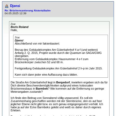
Djensi
Re: Brückensanierung Alstertalbahn
04.05.2025 12:39
Zitat
Boris Roland
Hallo,
Zitat
Djensi
Abschließend von mir faktenbasiert:
Bezug des Gebäudekomplex Am Güterbahnhof 4 a-f (und weitere)
Anfang 2. Q. 2015, Projekt wurde durch die Quantum an SAGA/GWG
übergeben.
Entfernung vom Gebäudekomplex Hausnummer 4 e-f zum
Brückenkörper zwischen 52 und 68 m.
Fertigstellung Gebäudekomplex Am Güterbahnhof 2 h-p im Jahr 2015.
Kann sich dann jeder eine Auffassung dazu bilden.
Die Straße Am Güterbahnhof liegt in
Bergedorf
, inwiefern ergeben sich da für
Dich direkte Beschwerdemöglichkeiten aufgrund eines kolossalen
Brückenneubaus in
Barmbek
? Wie kommen auf die Entfernung so geringe
Meterangaben zustande?
Ich finde den Beitrag von Sonnabend völlig unpassend. Es soll ein
Zusammenhang geschaffen werden mit der Sternbrücke, den es auf fast
jeglicher Ebene nicht gibt bzw. es sich genau entgegengesetzt verhält. Ich
habe ja auf der Ecke Barmbeks gelebt und weiß es daher durch eigenes
Erleben.