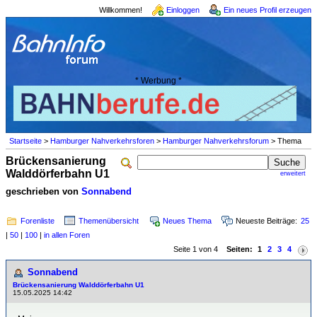
Willkommen!
Einloggen
Ein neues Profil erzeugen
* Werbung *
Startseite
>
Hamburger Nahverkehrsforen
>
Hamburger Nahverkehrsforum
> Thema
Brückensanierung
Walddörferbahn U1
erweitert
geschrieben von
Sonnabend
Forenliste
Themenübersicht
Neues Thema
Neueste Beiträge:
25
|
50
|
100
|
in allen Foren
Seite 1 von 4
Seiten:
1
2
3
4
Sonnabend
Brückensanierung Walddörferbahn U1
15.05.2025 14:42