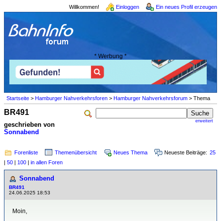
Willkommen!
Einloggen
Ein neues Profil erzeugen
* Werbung *
Startseite
>
Hamburger Nahverkehrsforen
>
Hamburger Nahverkehrsforum
> Thema
BR491
erweitert
geschrieben von
Sonnabend
Forenliste
Themenübersicht
Neues Thema
Neueste Beiträge:
25
|
50
|
100
|
in allen Foren
Sonnabend
BR491
24.06.2025 18:53
Moin,