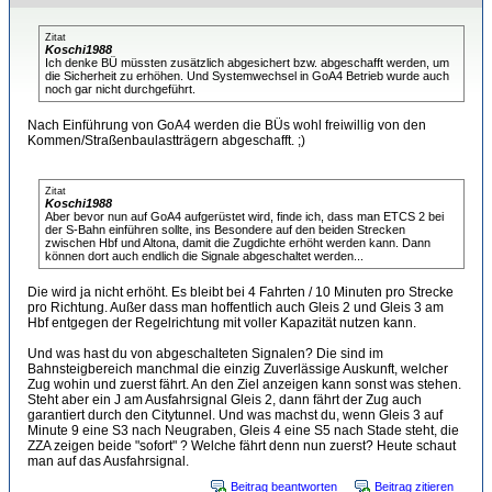
Zitat
Koschi1988
Ich denke BÜ müssten zusätzlich abgesichert bzw. abgeschafft werden, um
die Sicherheit zu erhöhen. Und Systemwechsel in GoA4 Betrieb wurde auch
noch gar nicht durchgeführt.
Nach Einführung von GoA4 werden die BÜs wohl freiwillig von den
Kommen/Straßenbaulastträgern abgeschafft. ;)
Zitat
Koschi1988
Aber bevor nun auf GoA4 aufgerüstet wird, finde ich, dass man ETCS 2 bei
der S-Bahn einführen sollte, ins Besondere auf den beiden Strecken
zwischen Hbf und Altona, damit die Zugdichte erhöht werden kann. Dann
können dort auch endlich die Signale abgeschaltet werden...
Die wird ja nicht erhöht. Es bleibt bei 4 Fahrten / 10 Minuten pro Strecke
pro Richtung. Außer dass man hoffentlich auch Gleis 2 und Gleis 3 am
Hbf entgegen der Regelrichtung mit voller Kapazität nutzen kann.
Und was hast du von abgeschalteten Signalen? Die sind im
Bahnsteigbereich manchmal die einzig Zuverlässige Auskunft, welcher
Zug wohin und zuerst fährt. An den Ziel anzeigen kann sonst was stehen.
Steht aber ein J am Ausfahrsignal Gleis 2, dann fährt der Zug auch
garantiert durch den Citytunnel. Und was machst du, wenn Gleis 3 auf
Minute 9 eine S3 nach Neugraben, Gleis 4 eine S5 nach Stade steht, die
ZZA zeigen beide "sofort" ? Welche fährt denn nun zuerst? Heute schaut
man auf das Ausfahrsignal.
Beitrag beantworten
Beitrag zitieren