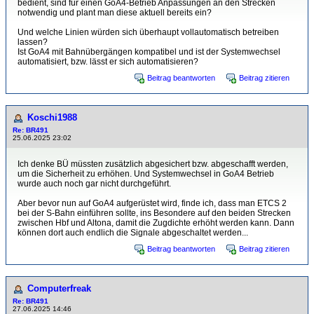
bedient, sind für einen GoA4-Betrieb Anpassungen an den Strecken
notwendig und plant man diese aktuell bereits ein?
Und welche Linien würden sich überhaupt vollautomatisch betreiben
lassen?
Ist GoA4 mit Bahnübergängen kompatibel und ist der Systemwechsel
automatisiert, bzw. lässt er sich automatisieren?
Beitrag beantworten
Beitrag zitieren
Koschi1988
Re: BR491
25.06.2025 23:02
Ich denke BÜ müssten zusätzlich abgesichert bzw. abgeschafft werden,
um die Sicherheit zu erhöhen. Und Systemwechsel in GoA4 Betrieb
wurde auch noch gar nicht durchgeführt.
Aber bevor nun auf GoA4 aufgerüstet wird, finde ich, dass man ETCS 2
bei der S-Bahn einführen sollte, ins Besondere auf den beiden Strecken
zwischen Hbf und Altona, damit die Zugdichte erhöht werden kann. Dann
können dort auch endlich die Signale abgeschaltet werden...
Beitrag beantworten
Beitrag zitieren
Computerfreak
Re: BR491
27.06.2025 14:46