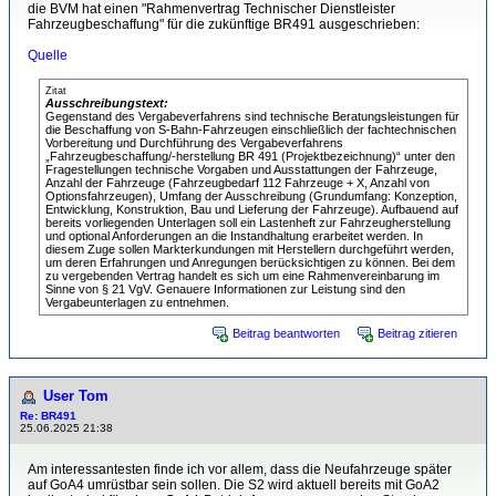
die BVM hat einen "Rahmenvertrag Technischer Dienstleister
Fahrzeugbeschaffung" für die zukünftige BR491 ausgeschrieben:
Quelle
Zitat
Ausschreibungstext:
Gegenstand des Vergabeverfahrens sind technische Beratungsleistungen für
die Beschaffung von S-Bahn-Fahrzeugen einschließlich der fachtechnischen
Vorbereitung und Durchführung des Vergabeverfahrens
„Fahrzeugbeschaffung/-herstellung BR 491 (Projektbezeichnung)“ unter den
Fragestellungen technische Vorgaben und Ausstattungen der Fahrzeuge,
Anzahl der Fahrzeuge (Fahrzeugbedarf 112 Fahrzeuge + X, Anzahl von
Optionsfahrzeugen), Umfang der Ausschreibung (Grundumfang: Konzeption,
Entwicklung, Konstruktion, Bau und Lieferung der Fahrzeuge). Aufbauend auf
bereits vorliegenden Unterlagen soll ein Lastenheft zur Fahrzeugherstellung
und optional Anforderungen an die Instandhaltung erarbeitet werden. In
diesem Zuge sollen Markterkundungen mit Herstellern durchgeführt werden,
um deren Erfahrungen und Anregungen berücksichtigen zu können. Bei dem
zu vergebenden Vertrag handelt es sich um eine Rahmenvereinbarung im
Sinne von § 21 VgV. Genauere Informationen zur Leistung sind den
Vergabeunterlagen zu entnehmen.
Beitrag beantworten
Beitrag zitieren
User Tom
Re: BR491
25.06.2025 21:38
Am interessantesten finde ich vor allem, dass die Neufahrzeuge später
auf GoA4 umrüstbar sein sollen. Die S2 wird aktuell bereits mit GoA2