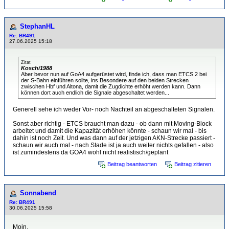
StephanHL
Re: BR491
27.06.2025 15:18
Zitat
Koschi1988
Aber bevor nun auf GoA4 aufgerüstet wird, finde ich, dass man ETCS 2 bei
der S-Bahn einführen sollte, ins Besondere auf den beiden Strecken
zwischen Hbf und Altona, damit die Zugdichte erhöht werden kann. Dann
können dort auch endlich die Signale abgeschaltet werden...
Generell sehe ich weder Vor- noch Nachteil an abgeschalteten Signalen.
Sonst aber richtig - ETCS braucht man dazu - ob dann mit Moving-Block
arbeitet und damit die Kapazität erhöhen könnte - schaun wir mal - bis
dahin ist noch Zeit. Und was dann auf der jetzigen AKN-Strecke passiert -
schaun wir auch mal - nach Stade ist ja auch weiter nichts gefallen - also
ist zumindestens da GOA4 wohl nicht realistisch/geplant
Beitrag beantworten
Beitrag zitieren
Sonnabend
Re: BR491
30.06.2025 15:58
Moin,