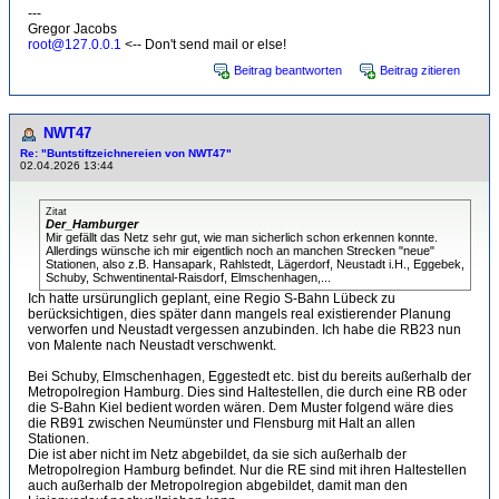
---
Gregor Jacobs
root@127.0.0.1
<-- Don't send mail or else!
Beitrag beantworten
Beitrag zitieren
NWT47
Re: "Buntstiftzeichnereien von NWT47"
02.04.2026 13:44
Zitat
Der_Hamburger
Mir gefällt das Netz sehr gut, wie man sicherlich schon erkennen konnte.
Allerdings wünsche ich mir eigentlich noch an manchen Strecken "neue"
Stationen, also z.B. Hansapark, Rahlstedt, Lägerdorf, Neustadt i.H., Eggebek,
Schuby, Schwentinental-Raisdorf, Elmschenhagen,...
Ich hatte ursürunglich geplant, eine Regio S-Bahn Lübeck zu
berücksichtigen, dies später dann mangels real existierender Planung
verworfen und Neustadt vergessen anzubinden. Ich habe die RB23 nun
von Malente nach Neustadt verschwenkt.
Bei Schuby, Elmschenhagen, Eggestedt etc. bist du bereits außerhalb der
Metropolregion Hamburg. Dies sind Haltestellen, die durch eine RB oder
die S-Bahn Kiel bedient worden wären. Dem Muster folgend wäre dies
die RB91 zwischen Neumünster und Flensburg mit Halt an allen
Stationen.
Die ist aber nicht im Netz abgebildet, da sie sich außerhalb der
Metropolregion Hamburg befindet. Nur die RE sind mit ihren Haltestellen
auch außerhalb der Metropolregion abgebildet, damit man den