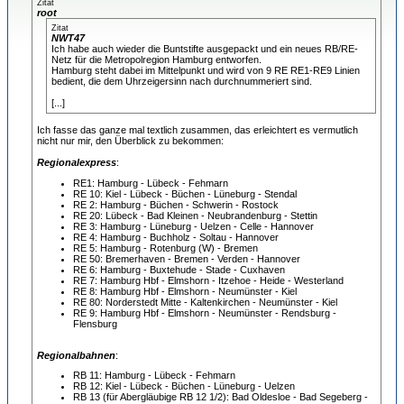
Zitat
root
Zitat
NWT47
Ich habe auch wieder die Buntstifte ausgepackt und ein neues RB/RE-
Netz für die Metropolregion Hamburg entworfen.
Hamburg steht dabei im Mittelpunkt und wird von 9 RE RE1-RE9 Linien
bedient, die dem Uhrzeigersinn nach durchnummeriert sind.
[...]
Ich fasse das ganze mal textlich zusammen, das erleichtert es vermutlich
nicht nur mir, den Überblick zu bekommen:
Regionalexpress
:
RE1: Hamburg - Lübeck - Fehmarn
RE 10: Kiel - Lübeck - Büchen - Lüneburg - Stendal
RE 2: Hamburg - Büchen - Schwerin - Rostock
RE 20: Lübeck - Bad Kleinen - Neubrandenburg - Stettin
RE 3: Hamburg - Lüneburg - Uelzen - Celle - Hannover
RE 4: Hamburg - Buchholz - Soltau - Hannover
RE 5: Hamburg - Rotenburg (W) - Bremen
RE 50: Bremerhaven - Bremen - Verden - Hannover
RE 6: Hamburg - Buxtehude - Stade - Cuxhaven
RE 7: Hamburg Hbf - Elmshorn - Itzehoe - Heide - Westerland
RE 8: Hamburg Hbf - Elmshorn - Neumünster - Kiel
RE 80: Norderstedt Mitte - Kaltenkirchen - Neumünster - Kiel
RE 9: Hamburg Hbf - Elmshorn - Neumünster - Rendsburg -
Flensburg
Regionalbahnen
:
RB 11: Hamburg - Lübeck - Fehmarn
RB 12: Kiel - Lübeck - Büchen - Lüneburg - Uelzen
RB 13 (für Abergläubige RB 12 1/2): Bad Oldesloe - Bad Segeberg -