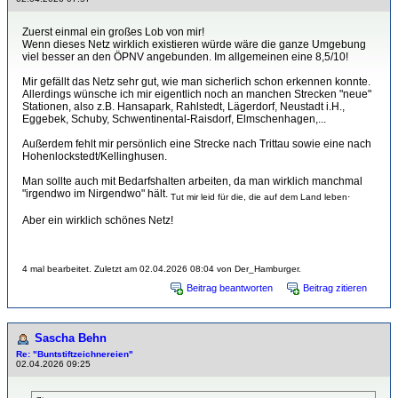
Zuerst einmal ein großes Lob von mir!
Wenn dieses Netz wirklich existieren würde wäre die ganze Umgebung
viel besser an den ÖPNV angebunden. Im allgemeinen eine 8,5/10!
Mir gefällt das Netz sehr gut, wie man sicherlich schon erkennen konnte.
Allerdings wünsche ich mir eigentlich noch an manchen Strecken "neue"
Stationen, also z.B. Hansapark, Rahlstedt, Lägerdorf, Neustadt i.H.,
Eggebek, Schuby, Schwentinental-Raisdorf, Elmschenhagen,...
Außerdem fehlt mir persönlich eine Strecke nach Trittau sowie eine nach
Hohenlockstedt/Kellinghusen.
Man sollte auch mit Bedarfshalten arbeiten, da man wirklich manchmal
"irgendwo im Nirgendwo" hält.
.
Tut mir leid für die, die auf dem Land leben
Aber ein wirklich schönes Netz!
4 mal bearbeitet. Zuletzt am 02.04.2026 08:04 von Der_Hamburger.
Beitrag beantworten
Beitrag zitieren
Sascha Behn
Re: "Buntstiftzeichnereien"
02.04.2026 09:25