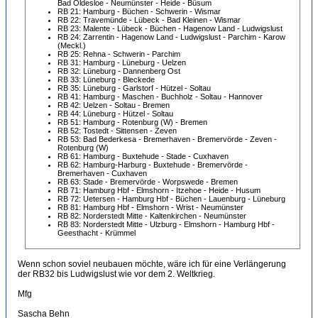
Bad Oldesloe - Neumünster - Heide - Büsum
RB 21: Hamburg - Büchen - Schwerin - Wismar
RB 22: Travemünde - Lübeck - Bad Kleinen - Wismar
RB 23: Malente - Lübeck - Büchen - Hagenow Land - Ludwigslust
RB 24: Zarrentin - Hagenow Land - Ludwigslust - Parchim - Karow
(Meckl.)
RB 25: Rehna - Schwerin - Parchim
RB 31: Hamburg - Lüneburg - Uelzen
RB 32: Lüneburg - Dannenberg Ost
RB 33: Lüneburg - Bleckede
RB 35: Lüneburg - Garlstorf - Hützel - Soltau
RB 41: Hamburg - Maschen - Buchholz - Soltau - Hannover
RB 42: Uelzen - Soltau - Bremen
RB 44: Lüneburg - Hützel - Soltau
RB 51: Hamburg - Rotenburg (W) - Bremen
RB 52: Tostedt - Sittensen - Zeven
RB 53: Bad Bederkesa - Bremerhaven - Bremervörde - Zeven -
Rotenburg (W)
RB 61: Hamburg - Buxtehude - Stade - Cuxhaven
RB 62: Hamburg-Harburg - Buxtehude - Bremervörde -
Bremerhaven - Cuxhaven
RB 63: Stade - Bremervörde - Worpswede - Bremen
RB 71: Hamburg Hbf - Elmshorn - Itzehoe - Heide - Husum
RB 72: Uetersen - Hamburg Hbf - Büchen - Lauenburg - Lüneburg
RB 81: Hamburg Hbf - Elmshorn - Wrist - Neumünster
RB 82: Norderstedt Mitte - Kaltenkirchen - Neumünster
RB 83: Norderstedt Mitte - Ulzburg - Elmshorn - Hamburg Hbf -
Geesthacht - Krümmel
Wenn schon soviel neubauen möchte, wäre ich für eine Verlängerung
der RB32 bis Ludwigslust wie vor dem 2. Weltkrieg.
Mfg
Sascha Behn