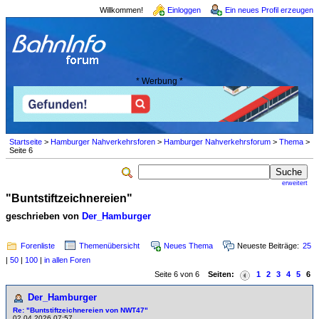
Willkommen!
Einloggen
Ein neues Profil erzeugen
* Werbung *
Startseite
>
Hamburger Nahverkehrsforen
>
Hamburger Nahverkehrsforum
>
Thema
>
Seite 6
erweitert
"Buntstiftzeichnereien"
geschrieben von
Der_Hamburger
Forenliste
Themenübersicht
Neues Thema
Neueste Beiträge:
25
|
50
|
100
|
in allen Foren
Seite 6 von 6
Seiten:
1
2
3
4
5
6
Der_Hamburger
Re: "Buntstiftzeichnereien von NWT47"
02.04.2026 07:57