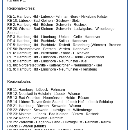
RB und RE.
Regionalexpress:
RE 1: Hamburg Hbf - Lübeck - Fehmarn-Burg - Nykøbing Falster
RE 10: Lübeck - Bad Kleinen - Güstrow - Stettin
RE 2: Hamburg Hbf - Büchen - Schwerin - Rostock
RE 20: Wismar - Bad Kleinen - Schwerin - Ludwigslust - Wittenberge -
Stendal
RE 3: Hamburg Hbf - Lüneburg - Uelzen - Celle - Hannover
RE 4: Hamburg Hbf - Buchholz - Soltau - Hannover
RE 5: Hamburg Hbf - Buchholz - Tostedt - Rotenburg (Wümme) - Bremen
RE 50: Bremerhaven - Bremen - Verden - Hannover
RE 6: Hamburg Hbf - Buxtehude - Stade - Cuxhaven
RE 7: Hamburg Hbf - Elmshorn - Itzehoe - Heide - Westerland
RE 8: Hamburg Hbf - Elmshorn - Neumünster - Kiel
RE 80: Norderstedt Mitte - Kaltenkirchen - Neumünster - Kiel
RE 9: Hamburg Hbf - Elmshorn - Neumünster - Flensburg
Regionalbahn:
RB 11: Hamburg - Lübeck - Fehmarn
RB 12: Neustadt in Holstein - Lübeck - Wismar
RB 13: Bad Oldesloe - Neumünster - Heide - Büsum
RB 14: Lübeck Travemünde Strand - Lübeck Hbf - Lübeck Schlutup
RB 21: Hamburg - Büchen - Schwerin - Wismar
RB 22: Wismar - Schwerin - Ludwigslust - Wittenberge
RB 23: Malente - Lübeck - Bad Kleinen - Bützow - Rostock
RB 24: Rehna - Schwerin - Parchim
RB 25: Zarrentin - Hagenow Land - Ludwigslust - Parchim - Karow
(Meckl.) - Waren (Müritz)