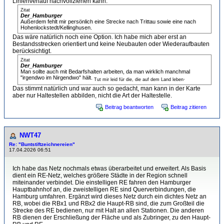
Linienverlauf nachvollziehen kann.
Zitat
Der_Hamburger
Außerdem fehlt mir persönlich eine Strecke nach Trittau sowie eine nach
Hohenlockstedt/Kellinghusen.
Das wäre natürlich noch eine Option. Ich habe mich aber erst an
Bestandsstrecken orientiert und keine Neubauten oder Wiederaufbauten
berücksichtigt.
Zitat
Der_Hamburger
Man sollte auch mit Bedarfshalten arbeiten, da man wirklich manchmal
"irgendwo im Nirgendwo" hält.
.
Tut mir leid für die, die auf dem Land leben
Das stimmt natürlich und war auch so gedacht, man kann in der Karte
aber nur Haltestellen abbilden, nicht die Art der Haltestelle.
Beitrag beantworten
Beitrag zitieren
NWT47
Re: "Buntstiftzeichnereien"
17.04.2026 06:51
Ich habe das Netz nochmals etwas überarbeitet und erweitert. Als Basis
dient ein RE-Netz, welches größere Städte in der Region schnell
miteinander verbindet. Die einstelligen RE fahren den Hamburger
Hauptbahnhof an, die zweistelligen RE sind Querverbindungen, die
Hamburg umfahren. Ergänzt wird dieses Netz durch ein dichtes Netz an
RB, wobei die RBx1 und RBx2 die Haupt-RB sind, die zum Großteil die
Strecke des RE bedienen, nur mit Halt an allen Stationen. Die anderen
RB dienen der Erschließung der Fläche und als Zubringer, zu den Haupt-