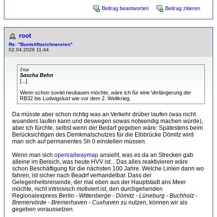
Beitrag beantworten
Beitrag zitieren
root
Re: "Buntstiftzeichnereien"
02.04.2026 11:44
Zitat
Sascha Behn
[...]
Wenn schon soviel neubauen möchte, wäre ich für eine Verlängerung der
RB32 bis Ludwigslust wie vor dem 2. Weltkrieg.
Da müsste aber schon richtig was an Verkehr drüber laufen (was nicht
woanders laufen kann und deswegen sowas notwendig machen würde),
aber ich fürchte, selbst wenn der Bedarf gegeben wäre: Spätestens beim
Berücksichtigen des Demkmalschutzes für die Elbbrücke Dömitz wird
man sich auf permanentes Sh 0 einstellen müssen.
Wenn man sich
openrailwaymap
ansieht, was es da an Strecken gab
alleine im Bereich, was heute HVV ist... Das alles reaktivieren wäre
schon Beschäftigung für die nächsten 100 Jahre. Welche Linien dann wo
fahren, ist sicher nach Beadrf verhandelbar. Dass der
Gelegenheitsreisende, der mal eben aus der Hauptstadt ans Meer
möchte, nicht intrinsisch motiviert ist, den durchgehenden
Regionalexpress
Berlin - Wittenberge - Dömitz - Lüneburg - Buchholz -
Bremervörde - Bremerhaven - Cuxhaven
zu nutzen, können wir als
gegeben voraussetzen.