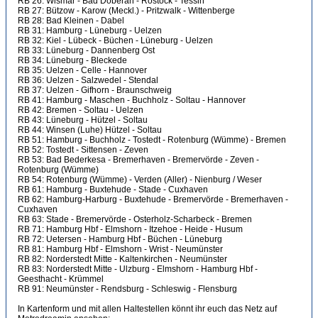
RB 26: Wismar - Bad Doberan - Rostock - Tessin
RB 27: Bützow - Karow (Meckl.) - Pritzwalk - Wittenberge
RB 28: Bad Kleinen - Dabel
RB 31: Hamburg - Lüneburg - Uelzen
RB 32: Kiel - Lübeck - Büchen - Lüneburg - Uelzen
RB 33: Lüneburg - Dannenberg Ost
RB 34: Lüneburg - Bleckede
RB 35: Uelzen - Celle - Hannover
RB 36: Uelzen - Salzwedel - Stendal
RB 37: Uelzen - Gifhorn - Braunschweig
RB 41: Hamburg - Maschen - Buchholz - Soltau - Hannover
RB 42: Bremen - Soltau - Uelzen
RB 43: Lüneburg - Hützel - Soltau
RB 44: Winsen (Luhe) Hützel - Soltau
RB 51: Hamburg - Buchholz - Tostedt - Rotenburg (Wümme) - Bremen
RB 52: Tostedt - Sittensen - Zeven
RB 53: Bad Bederkesa - Bremerhaven - Bremervörde - Zeven -
Rotenburg (Wümme)
RB 54: Rotenburg (Wümme) - Verden (Aller) - Nienburg / Weser
RB 61: Hamburg - Buxtehude - Stade - Cuxhaven
RB 62: Hamburg-Harburg - Buxtehude - Bremervörde - Bremerhaven -
Cuxhaven
RB 63: Stade - Bremervörde - Osterholz-Scharbeck - Bremen
RB 71: Hamburg Hbf - Elmshorn - Itzehoe - Heide - Husum
RB 72: Uetersen - Hamburg Hbf - Büchen - Lüneburg
RB 81: Hamburg Hbf - Elmshorn - Wrist - Neumünster
RB 82: Norderstedt Mitte - Kaltenkirchen - Neumünster
RB 83: Norderstedt Mitte - Ulzburg - Elmshorn - Hamburg Hbf -
Geesthacht - Krümmel
RB 91: Neumünster - Rendsburg - Schleswig - Flensburg
In Kartenform und mit allen Haltestellen könnt ihr euch das Netz auf