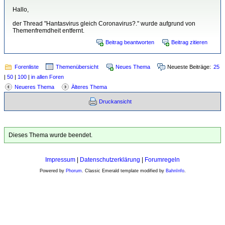
Hallo,
der Thread "Hantasvirus gleich Coronavirus?." wurde aufgrund von
Themenfremdheit entfernt.
Beitrag beantworten
Beitrag zitieren
Forenliste
Themenübersicht
Neues Thema
Neueste Beiträge:
25
|
50
|
100
|
in allen Foren
Neueres Thema
Älteres Thema
Druckansicht
Dieses Thema wurde beendet.
Impressum
|
Datenschutzerklärung
|
Forumregeln
Powered by
Phorum
. Classic Emerald template modified by
BahnInfo
.