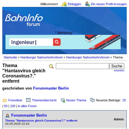
Willkommen!
Einloggen
Ein neues Profil erzeugen
* Werbung *
Startseite
>
Hamburger Nahverkehrsforen
>
Hamburger Nahverkehrsforum
> Thema
Thema
"Hantasvirus gleich
erweitert
Coronavirus?."
entfernt
geschrieben von
Forummaster Berlin
Forenliste
Themenübersicht
Neues Thema
Neueste Beiträge:
25
|
50
|
100
|
in allen Foren
Forummaster Berlin
Admin
Thema "Hantasvirus gleich Coronavirus?." entfernt
24.05.2026 22:43