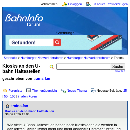
Willkommen!
Einloggen
Ein neues Profil erzeugen
* Werbung *
Startseite
>
Hamburger Nahverkehrsforen
>
Hamburger Nahverkehrsforum
> Thema
Kiosks an den U-
bahn Haltestellen
erweitert
geschrieben von
trains-fan
Forenliste
Themenübersicht
Neues Thema
Neueste Beiträge:
25
|
50
|
100
|
in allen Foren
trains-fan
Kiosks an den U-bahn Haltestellen
30.06.2026 12:00
Wie viele U-Bahn Haltestellen haben noch Kiosks denn die werden in
den letzten Jahren immer mehr und mehr abgebaut.Hammer Kirche und