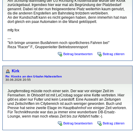
Am Schlump Bahnsteig der U3 Richtung K'husenstraße wurde der Kiosk
zurückgebaut. Irgendwo hier war mal als Begründung der Platzbedarf
genannt. Dabei ist der nun freigewordene Platz weiterhin kaum genutzt,
da die anderen Engstellen am Bahnsteig trotzdem verbleiben.
An der Kundschaft kann es nicht gelegen haben, denn immerhin hat man
dort gleich ein paar Automaten in die Wand geklöppelt.
mfg fox
---
"Ich bringe unseren Busfahrern noch sportlicheres Fahren bei"
Reza "Racer" F., Gruppenleiter Betriebsrennsport
Beitrag beantworten
Beitrag zitieren
Kirk
Re: Kiosks an den U-bahn Haltestellen
30.06.2026 20:55
Jungfernstieg müsste noch einer sein. Der war vor einiger Zeit im
Fernsehen. In Ohlsodrf ist mit LeCrobag sogar eine Kette vertreten. Hier
gibt es aber nur Futter und kein Lesestoff. Eine Auswahl an Zeitungen
und Zeitschriften im Citybereich ist auch weniger geworden. Buch und
Presse hat seine zweite Etage im Hauptbahnhof vor einiger Zeit verloren.
Für Technikfreunde war das ja immer eine wunderbare DB-Ersatz-
Lounge, wenn man noch etwas Zeit bis zur Abfahrt hatte:-).
Beitrag beantworten
Beitrag zitieren