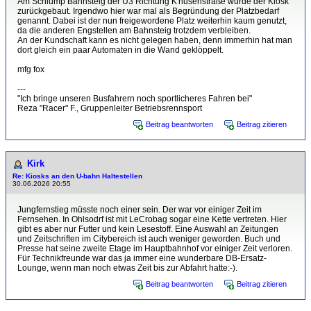
Am Schlump Bahnsteig der U3 Richtung K'husenstraße wurde der Kiosk
zurückgebaut. Irgendwo hier war mal als Begründung der Platzbedarf
genannt. Dabei ist der nun freigewordene Platz weiterhin kaum genutzt,
da die anderen Engstellen am Bahnsteig trotzdem verbleiben.
An der Kundschaft kann es nicht gelegen haben, denn immerhin hat man
dort gleich ein paar Automaten in die Wand geklöppelt.
mfg fox
---
"Ich bringe unseren Busfahrern noch sportlicheres Fahren bei"
Reza "Racer" F., Gruppenleiter Betriebsrennsport
Beitrag beantworten
Beitrag zitieren
Kirk
Re: Kiosks an den U-bahn Haltestellen
30.06.2026 20:55
Jungfernstieg müsste noch einer sein. Der war vor einiger Zeit im
Fernsehen. In Ohlsodrf ist mit LeCrobag sogar eine Kette vertreten. Hier
gibt es aber nur Futter und kein Lesestoff. Eine Auswahl an Zeitungen
und Zeitschriften im Citybereich ist auch weniger geworden. Buch und
Presse hat seine zweite Etage im Hauptbahnhof vor einiger Zeit verloren.
Für Technikfreunde war das ja immer eine wunderbare DB-Ersatz-
Lounge, wenn man noch etwas Zeit bis zur Abfahrt hatte:-).
Beitrag beantworten
Beitrag zitieren