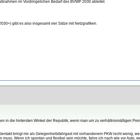
 Maßnahmen im Vordringelichen Bedarf des BVWP 2030 ableitet.
030+) gibt es also insgesamt vier Sätze mit Netzgrafiken.
üssen in die hintersten Winkel der Republik, wenn man um zu verhältnismäßigen 
dentakt bringt mir als Gelegenheitsfahrgast mit vorhandenem PKW recht wenig, we
ss. Wenn ich spontan und flexibel sein möchte, fahre ich nach wie vor Auto, weil