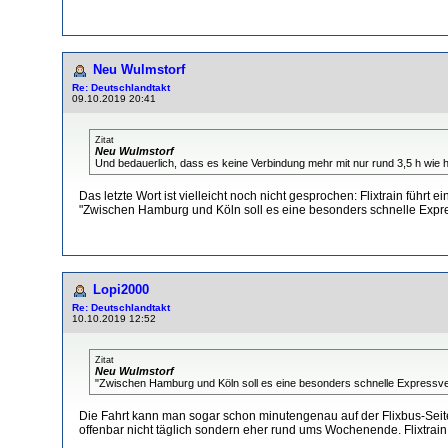
Neu Wulmstorf
Re: Deutschlandtakt
09.10.2019 20:41
Zitat
Neu Wulmstorf
Und bedauerlich, dass es keine Verbindung mehr mit nur rund 3,5 h wi
Das letzte Wort ist vielleicht noch nicht gesprochen: Flixtrain füh
"Zwischen Hamburg und Köln soll es eine besonders schnelle Expre
Lopi2000
Re: Deutschlandtakt
10.10.2019 12:52
Zitat
Neu Wulmstorf
"Zwischen Hamburg und Köln soll es eine besonders schnelle Expressverb
Die Fahrt kann man sogar schon minutengenau auf der Flixbus-Seit
offenbar nicht täglich sondern eher rund ums Wochenende. Flixtrain