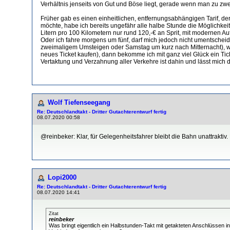
Verhältnis jenseits von Gut und Böse liegt, gerade wenn man zu zweit
Früher gab es einen einheitlichen, entfernungsabhängigen Tarif, d
möchte, habe ich bereits ungefähr alle halbe Stunde die Möglichkeit
Litern pro 100 Kilometern nur rund 120,-€ an Sprit, mit modernen Aut
Oder ich fahre morgens um fünf, darf mich jedoch nicht umentschei
zweimaligem Umsteigen oder Samstag um kurz nach Mitternacht), wen
neues Ticket kaufen), dann bekomme ich mit ganz viel Glück ein Ticke
Vertaktung und Verzahnung aller Verkehre ist dahin und lässt mich 
Wolf Tiefenseegang
Re: Deutschlandtakt - Dritter Gutachterentwurf fertig
08.07.2020 00:58
@reinbeker: Klar, für Gelegenheitsfahrer bleibt die Bahn unattrakti
Lopi2000
Re: Deutschlandtakt - Dritter Gutachterentwurf fertig
08.07.2020 14:41
Zitat
reinbeker
Was bringt eigentlich ein Halbstunden-Takt mit getakteten Anschlüssen 