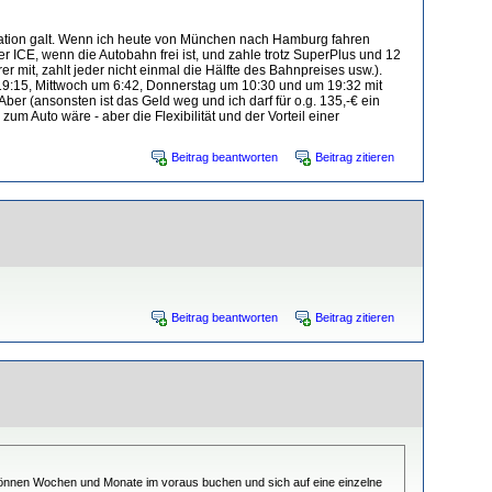
Relation galt. Wenn ich heute von München nach Hamburg fahren
r ICE, wenn die Autobahn frei ist, und zahle trotz SuperPlus und 12
r mit, zahlt jeder nicht einmal die Hälfte des Bahnpreises usw.).
 19:15, Mittwoch um 6:42, Donnerstag um 10:30 und um 19:32 mit
r (ansonsten ist das Geld weg und ich darf für o.g. 135,-€ ein
um Auto wäre - aber die Flexibilität und der Vorteil einer
Beitrag beantworten
Beitrag zitieren
Beitrag beantworten
Beitrag zitieren
u können Wochen und Monate im voraus buchen und sich auf eine einzelne