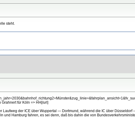
le steht.
hrplan_jahr=2030&bahnhof_richtung2=Münster&zug_linie=&fahrplan_ansicht=1&f
rahnert für Köln => HH[/url]
 Laufweg der ICE über Wuppertal — Dortmund, während die IC über Düsseldorf – D
öln und Hamburg fahren, es sei denn, daß bis dahin die von Bundesverkehrsminist