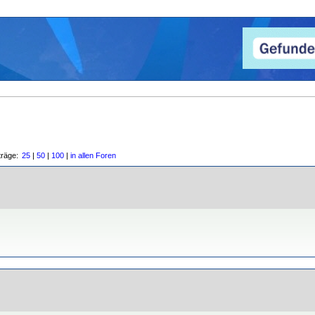
träge:
25
|
50
|
100
|
in allen Foren