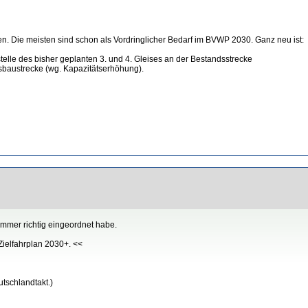
n
en. Die meisten sind schon als Vordringlicher Bedarf im BVWP 2030. Ganz neu ist:
lle des bisher geplanten 3. und 4. Gleises an der Bestandsstrecke
baustrecke (wg. Kapazitätserhöhung).
immer richtig eingeordnet habe.
 Zielfahrplan 2030+. <<
tschlandtakt.)