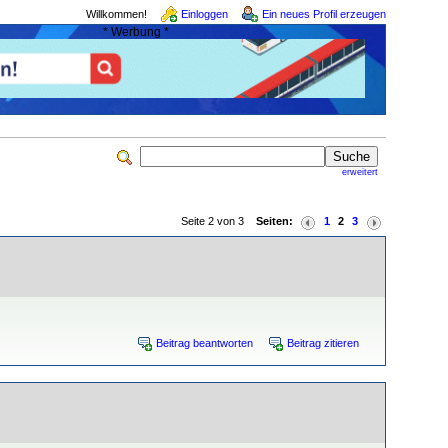
Willkommen!
Einloggen
Ein neues Profil erzeugen
* Werbung *
erweitert
Seite 2 von 3
Seiten:
1
2
3
Beitrag beantworten
Beitrag zitieren