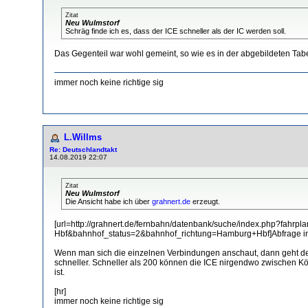
Zitat
Neu Wulmstorf
Schräg finde ich es, dass der ICE schneller als der IC werden soll.
Das Gegenteil war wohl gemeint, so wie es in der abgebildeten Tabel
immer noch keine richtige sig
L.Willms
Re: Deutschlandtakt
14.08.2019 22:07
Zitat
Neu Wulmstorf
Die Ansicht habe ich über
grahnert.de
erzeugt.
[url=http://grahnert.de/fernbahn/datenbank/suche/index.php?fa
Hbf&bahnhof_status=2&bahnhof_richtung=Hamburg+Hbf]Abfrage in G
Wenn man sich die einzelnen Verbindungen anschaut, dann geht der
schneller. Schneller als 200 können die ICE nirgendwo zwischen K
ist.
[hr]
immer noch keine richtige sig