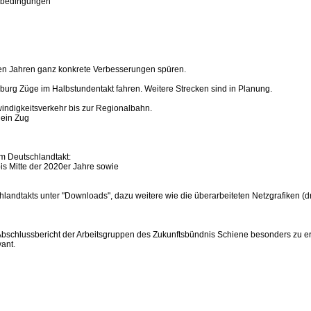
itsbedingungen
n Jahren ganz konkrete Verbesserungen spüren.
rg Züge im Halbstundentakt fahren. Weitere Strecken sind in Planung.
ndigkeitsverkehr bis zur Regionalbahn.
 ein Zug
um Deutschlandtakt:
is Mitte der 2020er Jahre sowie
ndtakts unter "Downloads", dazu weitere wie die überarbeiteten Netzgrafiken (drit
Abschlussbericht der Arbeitsgruppen des Zukunftsbündnis Schiene besonders zu e
ant.