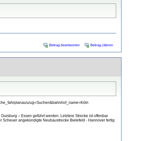
Beitrag beantworten
Beitrag zitieren
v_suche_fahrplanauszug=Suchen&bahnhof_name=Köln
uisburg – Essen geführt werden. Letztere Strecke ist offenbar
er Scheuer angekündigte Neubaustrecke Bielefeld - Hannover fertig