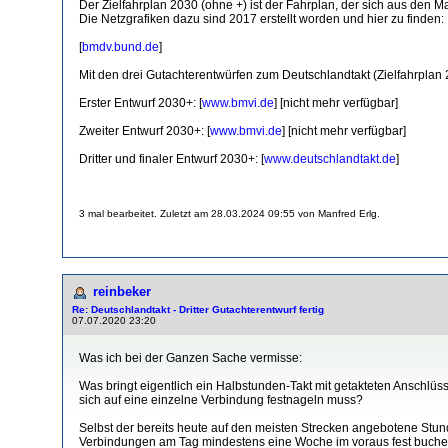
Der Zielfahrplan 2030 (ohne +) ist der Fahrplan, der sich aus den
Die Netzgrafiken dazu sind 2017 erstellt worden und hier zu finden:
[
bmdv.bund.de
]
Mit den drei Gutachterentwürfen zum Deutschlandtakt (Zielfahrplan 2
Erster Entwurf 2030+: [
www.bmvi.de
] [nicht mehr verfügbar]
Zweiter Entwurf 2030+: [
www.bmvi.de
] [nicht mehr verfügbar]
Dritter und finaler Entwurf 2030+: [
www.deutschlandtakt.de
]
3 mal bearbeitet. Zuletzt am 28.03.2024 09:55 von Manfred Erlg.
reinbeker
Re: Deutschlandtakt - Dritter Gutachterentwurf fertig
07.07.2020 23:20
Was ich bei der Ganzen Sache vermisse:
Was bringt eigentlich ein Halbstunden-Takt mit getakteten Anschl
sich auf eine einzelne Verbindung festnageln muss?
Selbst der bereits heute auf den meisten Strecken angebotene Stun
Verbindungen am Tag mindestens eine Woche im voraus fest buchen mu