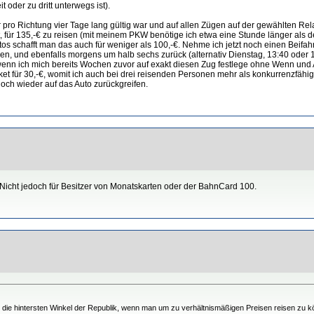
 oder zu dritt unterwegs ist).
er pro Richtung vier Tage lang gültig war und auf allen Zügen auf der gewählten 
, für 135,-€ zu reisen (mit meinem PKW benötige ich etwa eine Stunde länger als de
os schafft man das auch für weniger als 100,-€. Nehme ich jetzt noch einen Beifahre
den, und ebenfalls morgens um halb sechs zurück (alternativ Dienstag, 13:40 oder
n ich mich bereits Wochen zuvor auf exakt diesen Zug festlege ohne Wenn und Abe
t für 30,-€, womit ich auch bei drei reisenden Personen mehr als konkurrenzfähig z
doch wieder auf das Auto zurückgreifen.
v. Nicht jedoch für Besitzer von Monatskarten oder der BahnCard 100.
in die hintersten Winkel der Republik, wenn man um zu verhältnismäßigen Preisen reisen z