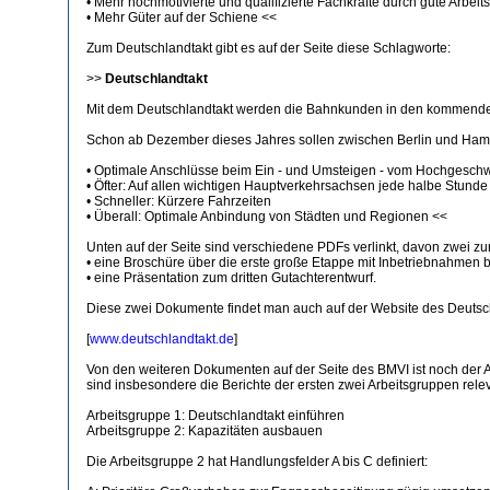
• Mehr hochmotivierte und qualifizierte Fachkräfte durch gute Arbe
• Mehr Güter auf der Schiene <<
Zum Deutschlandtakt gibt es auf der Seite diese Schlagworte:
>>
Deutschlandtakt
Mit dem Deutschlandtakt werden die Bahnkunden in den kommende
Schon ab Dezember dieses Jahres sollen zwischen Berlin und Hambu
• Optimale Anschlüsse beim Ein - und Umsteigen - vom Hochgeschwi
• Öfter: Auf allen wichtigen Hauptverkehrsachsen jede halbe Stunde
• Schneller: Kürzere Fahrzeiten
• Überall: Optimale Anbindung von Städten und Regionen <<
Unten auf der Seite sind verschiedene PDFs verlinkt, davon zwei z
• eine Broschüre über die erste große Etappe mit Inbetriebnahmen b
• eine Präsentation zum dritten Gutachterentwurf.
Diese zwei Dokumente findet man auch auf der Website des Deutschla
[
www.deutschlandtakt.de
]
Von den weiteren Dokumenten auf der Seite des BMVI ist noch der 
sind insbesondere die Berichte der ersten zwei Arbeitsgruppen relev
Arbeitsgruppe 1: Deutschlandtakt einführen
Arbeitsgruppe 2: Kapazitäten ausbauen
Die Arbeitsgruppe 2 hat Handlungsfelder A bis C definiert: