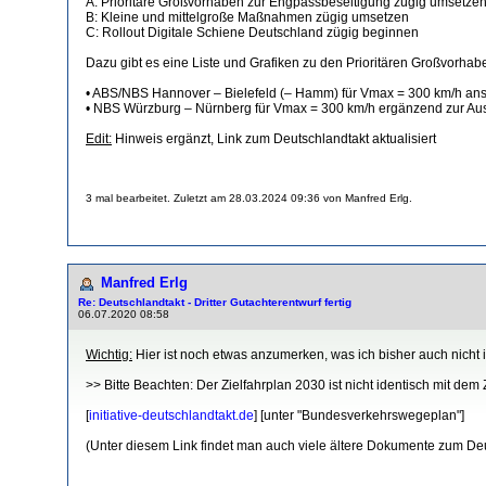
A: Prioritäre Großvorhaben zur Engpassbeseitigung zügig umsetze
B: Kleine und mittelgroße Maßnahmen zügig umsetzen
C: Rollout Digitale Schiene Deutschland zügig beginnen
Dazu gibt es eine Liste und Grafiken zu den Prioritären Großvorhab
• ABS/NBS Hannover – Bielefeld (– Hamm) für Vmax = 300 km/h anste
• NBS Würzburg – Nürnberg für Vmax = 300 km/h ergänzend zur Aus
Edit:
Hinweis ergänzt, Link zum Deutschlandtakt aktualisiert
3 mal bearbeitet. Zuletzt am 28.03.2024 09:36 von Manfred Erlg.
Manfred Erlg
Re: Deutschlandtakt - Dritter Gutachterentwurf fertig
06.07.2020 08:58
Wichtig:
Hier ist noch etwas anzumerken, was ich bisher auch nicht 
>> Bitte Beachten: Der Zielfahrplan 2030 ist nicht identisch mit dem
[
initiative-deutschlandtakt.de
] [unter "Bundesverkehrswegeplan"]
(Unter diesem Link findet man auch viele ältere Dokumente zum Deu