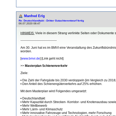
Manfred Erlg
Re: Deutschlandtakt - Dritter Gutachterentwurf fertig
06.07.2020 08:47
HINWEIS:
Viele in diesem Strang verlinkte Seiten oder Dokumente 
-----------------------------------
Am 30. Juni hat es im BMVI eine Veranstaltung des Zukunftsbündnis 
worden.
[
www.bmvi.de
] [Link geht nicht]
>>
Masterplan Schienenverkehr
Ziele:
• Die Zahl der Fahrgäste bis 2030 verdoppeln [im Vergleich zu 2018
• Den Anteil des Schienengüterverkehrs auf 25% erhöhen.
Mit dem Masterplan wird Folgendes umgesetzt:
• Deutschlandtakt
• Mehr Kapazität durch Strecken- Korridor- und Knotenausbau sowie
• Mehr Wettbewerb
• Mehr Lärm- und Klimaschutz
• Mehr innovative Fahrzeuge und Technologien, mehr Forschung