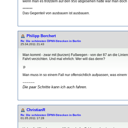
wenn man es trotzdem auf den 950 abgesehen hätte wär man doch eh
*******
Das Gegenteil von ausbauen ist ausbauen.
Philipp Borchert
Re: Die schönsten ÖPNV-Strecken in Berlin
25.04.2011 21:43
Man kommt - zwar mit (kurzen) Fußwegen - von der 87 an die Linien
Fahrt verzichten. Und mal ehrlich: Wer will das denn?
:p
Man muss in so einem Fall nur offensichtlich aufpassen, was einem fü
~~~~~~
Die paar Schritte kann ich auch fahren.
ChristianR
Re: Die schönsten ÖPNV-Strecken in Berlin
01.05.2011 17:28