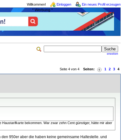
Willkommen!
Einloggen
Ein neues Profil erzeugen
* Werbung *
erweitert
Seite 4 von 4
Seiten:
1
2
3
4
e Haustarifkarte bekommen. War zwar zehn Cent günstiger, hätte mir aber
ch den 950er aber die haben keine gemeinsame Haltestelle. und