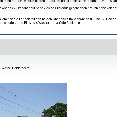
- und hat sich wirklich gelohnt. Dank der detailierten Beschreibungen von T6Jag
, so wie es ex-Dresdner auf Seite 2 dieses Threads geschrieben hat. Ich habe von der
n, ebenso die Fahrten mit den beiden Überland-Straßenbahnen 88 und 87. Und das 
inen wunderbaren Blick aufs Wasser und auf die Schleuse.
o-Werbe-Heidelbeere...