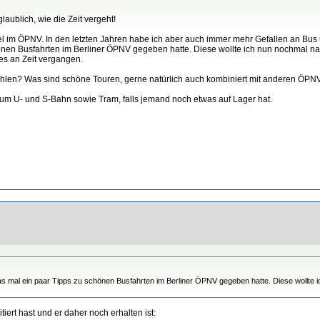
ublich, wie die Zeit vergeht!
el im ÖPNV. In den letzten Jahren habe ich aber auch immer mehr Gefallen an Bus
nen Busfahrten im Berliner ÖPNV gegeben hatte. Diese wollte ich nun nochmal nachl
ges an Zeit vergangen.
hlen? Was sind schöne Touren, gerne natürlich auch kombiniert mit anderen ÖPNV
d um U- und S-Bahn sowie Tram, falls jemand noch etwas auf Lager hat.
as mal ein paar Tipps zu schönen Busfahrten im Berliner ÖPNV gegeben hatte. Diese wollte i
iert hast und er daher noch erhalten ist: