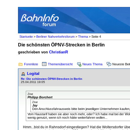
Startseite
>
Berliner Nahverkehrsforum
>
Thema
> Seite 4
Die schönsten ÖPNV-Strecken in Berlin
geschrieben von
ChristianR
Forenliste
Themenübersicht
Neues Thema
Neueste Bei
Logital
Re: Die schönsten ÖPNV-Strecken in Berlin
25.04.2011 19:05
Zitat
Philipp Borchert
Zitat
Jay
Den Anschlussfahrausweis bitte beim jeweiligen Unternehmen kaufe
Vom Haustarif haben sie aber noch mehr, oder? Ich habe mal bei der Wo
wenig genutzt, wenn ich noch hätte weiterfahren wollen...
Hmm...bist du in Rahnsdorf eingestiegen? Hat die Woltersdorfer ü