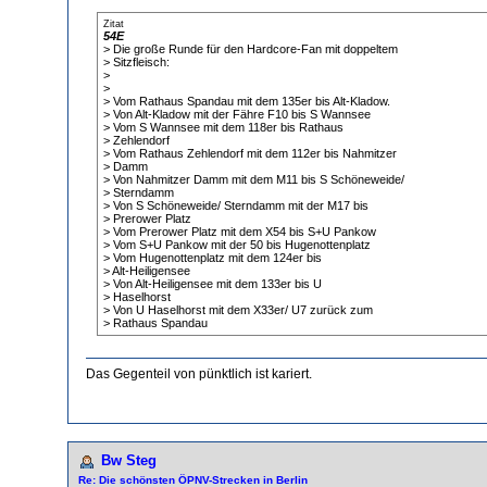
Zitat
54E
> Die große Runde für den Hardcore-Fan mit doppeltem
> Sitzfleisch:
>
>
> Vom Rathaus Spandau mit dem 135er bis Alt-Kladow.
> Von Alt-Kladow mit der Fähre F10 bis S Wannsee
> Vom S Wannsee mit dem 118er bis Rathaus
> Zehlendorf
> Vom Rathaus Zehlendorf mit dem 112er bis Nahmitzer
> Damm
> Von Nahmitzer Damm mit dem M11 bis S Schöneweide/
> Sterndamm
> Von S Schöneweide/ Sterndamm mit der M17 bis
> Prerower Platz
> Vom Prerower Platz mit dem X54 bis S+U Pankow
> Vom S+U Pankow mit der 50 bis Hugenottenplatz
> Vom Hugenottenplatz mit dem 124er bis
> Alt-Heiligensee
> Von Alt-Heiligensee mit dem 133er bis U
> Haselhorst
> Von U Haselhorst mit dem X33er/ U7 zurück zum
> Rathaus Spandau
Das Gegenteil von pünktlich ist kariert.
Bw Steg
Re: Die schönsten ÖPNV-Strecken in Berlin