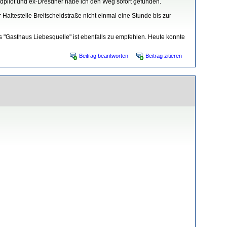
dpilot und ex-Dresdner habe ich den Weg sofort gefunden.
 Haltestelle Breitscheidstraße nicht einmal eine Stunde bis zur
"Gasthaus Liebesquelle" ist ebenfalls zu empfehlen. Heute konnte
Beitrag beantworten
Beitrag zitieren