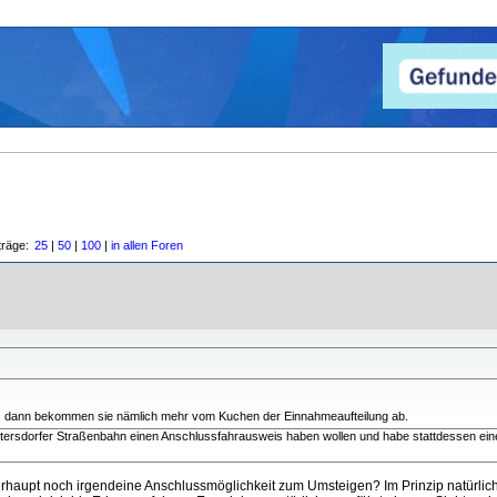
träge:
25
|
50
|
100
|
in allen Foren
n, dann bekommen sie nämlich mehr vom Kuchen der Einnahmeaufteilung ab.
ltersdorfer Straßenbahn einen Anschlussfahrausweis haben wollen und habe stattdessen ein
berhaupt noch irgendeine Anschlussmöglichkeit zum Umsteigen? Im Prinzip natürli