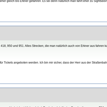
er gleich bis Erkner gefahren. Es sei denn natürlich man fährt eher zu Sightsee
 418, 950 und 951. Alles Strecken, die man natürlich auch von Erkner aus fahren 
r Tickets angeboten werden. Ich bin mir sicher, dass der Herr aus der Straßenbahn 