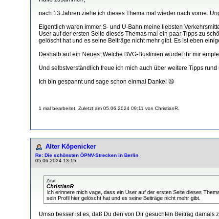
nach 13 Jahren ziehe ich dieses Thema mal wieder nach vorne. Ungla
Eigentlich waren immer S- und U-Bahn meine liebsten Verkehrsmitt
User auf der ersten Seite dieses Themas mal ein paar Tipps zu schö
gelöscht hat und es seine Beiträge nicht mehr gibt. Es ist eben eini
Deshalb auf ein Neues: Welche BVG-Buslinien würdet ihr mir empfe
Und selbstverständlich freue ich mich auch über weitere Tipps run
Ich bin gespannt und sage schon einmal Danke! 😃
1 mal bearbeitet. Zuletzt am 05.06.2024 09:11 von ChristianR.
Alter Köpenicker
Re: Die schönsten ÖPNV-Strecken in Berlin
05.06.2024 13:15
Zitat
ChristianR
Ich erinnere mich vage, dass ein User auf der ersten Seite dieses Them
sein Profil hier gelöscht hat und es seine Beiträge nicht mehr gibt.
Umso besser ist es, daß Du den von Dir gesuchten Beitrag damals zit