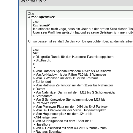
05.06.2024 15:40
Zitat
Alter Köpenicker
Zitat
ChristianR
Ich erinnere mich vage, dass ein User auf der ersten Seite dieses T
User sein Profil hier gelöscht hat und es seine Beiträge nicht mehr gib
Umso besser ist es, daß Du den von Dir gesuchten Beitrag damals zitiert 
Zitat
54E
> Die große Runde für den Hardcore-Fan mit doppeltem
> Sitzfleisch:
>
>
> Vom Rathaus Spandau mit dem 135er bis Alt-Kladow.
> Von Alt-Kladow mit der Fähre F10 bis S Wannsee
> Vom S Wannsee mit dem 118er bis Rathaus
> Zehlendorf
> Vom Rathaus Zehlendorf mit dem 112er bis Nahmitzer
> Damm
> Von Nahmitzer Damm mit dem M11 bis S Schöneweide/
> Sterndamm
> Von S Schöneweide/ Sterndamm mit der M17 bis
> Prerower Platz
> Vom Prerower Platz mit dem X54 bis S+U Pankow
> Vom S+U Pankow mit der 50 bis Hugenottenplatz
> Vom Hugenottenplatz mit dem 124er bis
> Alt-Heiligensee
> Von Alt-Heiligensee mit dem 133er bis U
> Haselhorst
> Von U Haselhorst mit dem X33er/ U7 zurück zum
> Rathaus Spandau