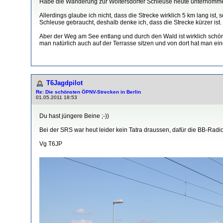
Habe die Wanderung zur Woltersdorfer Schleuse heute unternommen 
Allerdings glaube ich nicht, dass die Strecke wirklich 5 km lang ist
Schleuse gebraucht, deshalb denke ich, dass die Strecke kürzer ist.
Aber der Weg am See entlang und durch den Wald ist wirklich schö
man natürlich auch auf der Terrasse sitzen und von dort hat man e
T6Jagdpilot
Re: Die schönsten ÖPNV-Strecken in Berlin
01.05.2011 18:53
Du hast jüngere Beine ;-))
Bei der SRS war heut leider kein Tatra draussen, dafür die BB-Radi
Vg T6JP