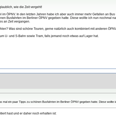
ublich, wie die Zeit vergeht!
el im ÖPNV. In den letzten Jahren habe ich aber auch immer mehr Gefallen an Bus
nen Busfahrten im Berliner ÖPNV gegeben hatte. Diese wollte ich nun nochmal nachl
ges an Zeit vergangen.
hlen? Was sind schöne Touren, gerne natürlich auch kombiniert mit anderen ÖPNV
d um U- und S-Bahn sowie Tram, falls jemand noch etwas auf Lager hat.
as mal ein paar Tipps zu schönen Busfahrten im Berliner ÖPNV gegeben hatte. Diese wollte i
iert hast und er daher noch erhalten ist: