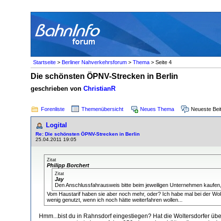
Startseite
>
Berliner Nahverkehrsforum
>
Thema
> Seite 4
Die schönsten ÖPNV-Strecken in Berlin
geschrieben von
ChristianR
Forenliste
Themenübersicht
Neues Thema
Neueste Bei
Logital
Re: Die schönsten ÖPNV-Strecken in Berlin
25.04.2011 19:05
Zitat
Philipp Borchert
Zitat
Jay
Den Anschlussfahrausweis bitte beim jeweiligen Unternehmen kaufe
Vom Haustarif haben sie aber noch mehr, oder? Ich habe mal bei der Wo
wenig genutzt, wenn ich noch hätte weiterfahren wollen...
Hmm...bist du in Rahnsdorf eingestiegen? Hat die Woltersdorfer ü