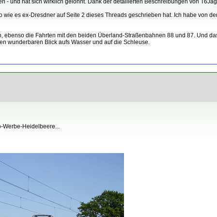
- und hat sich wirklich gelohnt. Dank der detailierten Beschreibungen von T6Jag
, so wie es ex-Dresdner auf Seite 2 dieses Threads geschrieben hat. Ich habe von der
n, ebenso die Fahrten mit den beiden Überland-Straßenbahnen 88 und 87. Und das 
inen wunderbaren Blick aufs Wasser und auf die Schleuse.
o-Werbe-Heidelbeere...