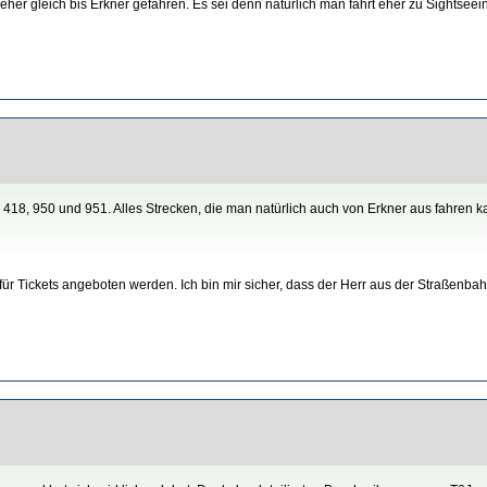
er gleich bis Erkner gefahren. Es sei denn natürlich man fährt eher zu Sightsee
 418, 950 und 951. Alles Strecken, die man natürlich auch von Erkner aus fahren 
r Tickets angeboten werden. Ich bin mir sicher, dass der Herr aus der Straßenbahn 