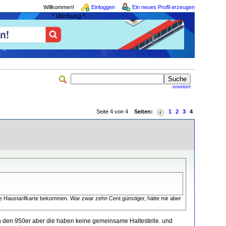
Willkommen!
Einloggen
Ein neues Profil erzeugen
* Werbung *
erweitert
Seite 4 von 4
Seiten:
1
2
3
4
e Haustarifkarte bekommen. War zwar zehn Cent günstiger, hätte mir aber
ch den 950er aber die haben keine gemeinsame Haltestelle. und