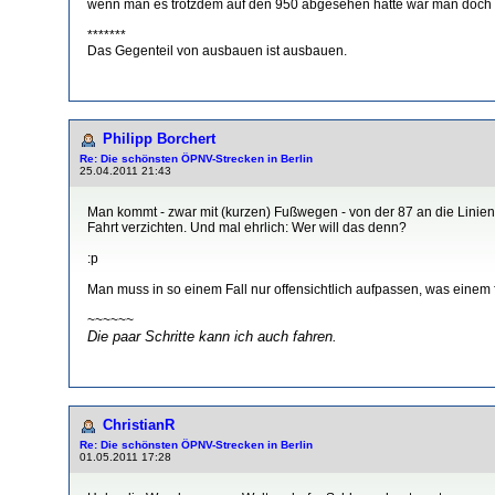
wenn man es trotzdem auf den 950 abgesehen hätte wär man doch eh
*******
Das Gegenteil von ausbauen ist ausbauen.
Philipp Borchert
Re: Die schönsten ÖPNV-Strecken in Berlin
25.04.2011 21:43
Man kommt - zwar mit (kurzen) Fußwegen - von der 87 an die Linien
Fahrt verzichten. Und mal ehrlich: Wer will das denn?
:p
Man muss in so einem Fall nur offensichtlich aufpassen, was einem fü
~~~~~~
Die paar Schritte kann ich auch fahren.
ChristianR
Re: Die schönsten ÖPNV-Strecken in Berlin
01.05.2011 17:28