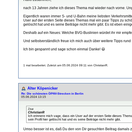
nach 13 Jahren ziehe ich dieses Thema mal wieder nach vorne. Ungla
Eigentlich waren immer S- und U-Bahn meine liebsten Verkehrsmitt
User auf der ersten Seite dieses Themas mal ein paar Tipps zu schö
gelöscht hat und es seine Beiträge nicht mehr gibt. Es ist eben eini
Deshalb auf ein Neues: Welche BVG-Buslinien würdet ihr mir empfe
Und selbstverständlich freue ich mich auch über weitere Tipps run
Ich bin gespannt und sage schon einmal Danke! 😃
1 mal bearbeitet. Zuletzt am 05.06.2024 09:11 von ChristianR.
Alter Köpenicker
Re: Die schönsten ÖPNV-Strecken in Berlin
05.06.2024 13:15
Zitat
ChristianR
Ich erinnere mich vage, dass ein User auf der ersten Seite dieses Them
sein Profil hier gelöscht hat und es seine Beiträge nicht mehr gibt.
Umso besser ist es, daß Du den von Dir gesuchten Beitrag damals zit