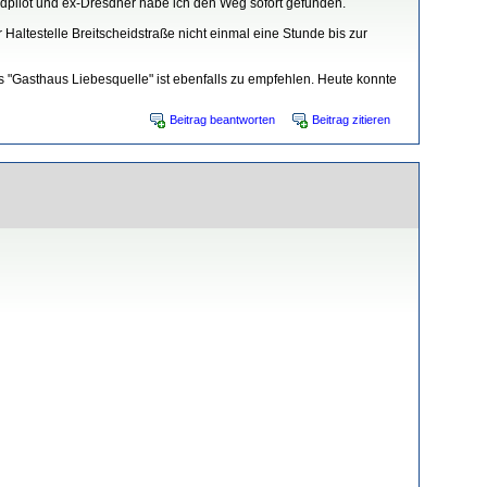
dpilot und ex-Dresdner habe ich den Weg sofort gefunden.
 Haltestelle Breitscheidstraße nicht einmal eine Stunde bis zur
"Gasthaus Liebesquelle" ist ebenfalls zu empfehlen. Heute konnte
Beitrag beantworten
Beitrag zitieren