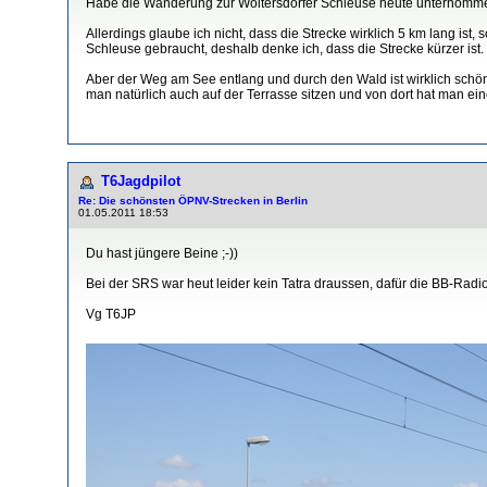
Habe die Wanderung zur Woltersdorfer Schleuse heute unternommen 
Allerdings glaube ich nicht, dass die Strecke wirklich 5 km lang ist
Schleuse gebraucht, deshalb denke ich, dass die Strecke kürzer ist.
Aber der Weg am See entlang und durch den Wald ist wirklich schö
man natürlich auch auf der Terrasse sitzen und von dort hat man e
T6Jagdpilot
Re: Die schönsten ÖPNV-Strecken in Berlin
01.05.2011 18:53
Du hast jüngere Beine ;-))
Bei der SRS war heut leider kein Tatra draussen, dafür die BB-Radi
Vg T6JP