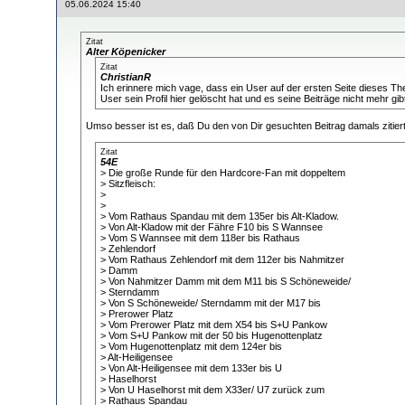
05.06.2024 15:40
Zitat
Alter Köpenicker
Zitat
ChristianR
Ich erinnere mich vage, dass ein User auf der ersten Seite dieses T
User sein Profil hier gelöscht hat und es seine Beiträge nicht mehr gib
Umso besser ist es, daß Du den von Dir gesuchten Beitrag damals zitiert 
Zitat
54E
> Die große Runde für den Hardcore-Fan mit doppeltem
> Sitzfleisch:
>
>
> Vom Rathaus Spandau mit dem 135er bis Alt-Kladow.
> Von Alt-Kladow mit der Fähre F10 bis S Wannsee
> Vom S Wannsee mit dem 118er bis Rathaus
> Zehlendorf
> Vom Rathaus Zehlendorf mit dem 112er bis Nahmitzer
> Damm
> Von Nahmitzer Damm mit dem M11 bis S Schöneweide/
> Sterndamm
> Von S Schöneweide/ Sterndamm mit der M17 bis
> Prerower Platz
> Vom Prerower Platz mit dem X54 bis S+U Pankow
> Vom S+U Pankow mit der 50 bis Hugenottenplatz
> Vom Hugenottenplatz mit dem 124er bis
> Alt-Heiligensee
> Von Alt-Heiligensee mit dem 133er bis U
> Haselhorst
> Von U Haselhorst mit dem X33er/ U7 zurück zum
> Rathaus Spandau