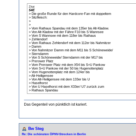
Zitat
54E
> Die große Runde für den Hardcore-Fan mit doppeltem
> Sitzfleisch:
>
>
> Vom Rathaus Spandau mit dem 135er bis Alt-Kladow.
> Von Alt-Kladow mit der Fähre F10 bis S Wannsee
> Vom S Wannsee mit dem 118er bis Rathaus
> Zehlendorf
> Vom Rathaus Zehlendorf mit dem 112er bis Nahmitzer
> Damm
> Von Nahmitzer Damm mit dem M11 bis S Schöneweide/
> Sterndamm
> Von S Schöneweide/ Sterndamm mit der M17 bis
> Prerower Platz
> Vom Prerower Platz mit dem X54 bis S+U Pankow
> Vom S+U Pankow mit der 50 bis Hugenottenplatz
> Vom Hugenottenplatz mit dem 124er bis
> Alt-Heiligensee
> Von Alt-Heiligensee mit dem 133er bis U
> Haselhorst
> Von U Haselhorst mit dem X33er/ U7 zurück zum
> Rathaus Spandau
Das Gegenteil von pünktlich ist kariert.
Bw Steg
Re: Die schönsten ÖPNV-Strecken in Berlin