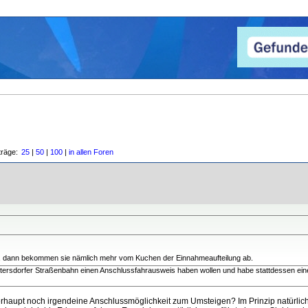
träge:
25
|
50
|
100
|
in allen Foren
n, dann bekommen sie nämlich mehr vom Kuchen der Einnahmeaufteilung ab.
ltersdorfer Straßenbahn einen Anschlussfahrausweis haben wollen und habe stattdessen ein
berhaupt noch irgendeine Anschlussmöglichkeit zum Umsteigen? Im Prinzip natürli